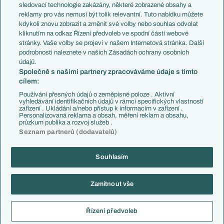
Přestupy
sledovací technologie zakázány, některé zobrazené obsahy a
Přestupové spekulace
reklamy pro vás nemusí být tolik relevantní. Tuto nabídku můžete
Přestupy
Zranění
kdykoli znovu zobrazit a změnit své volby nebo souhlas odvolat
Zápasy
kliknutím na odkaz Řízení předvoleb ve spodní části webové
Livescore
stránky. Vaše volby se projeví v našem Internetová stránka. Další
Kluby
Tipovací soutěž
podrobnosti naleznete v našich Zásadách ochrany osobních
Arsenal FC
Fotbal TV
údajů.
Chelsea FC
Společně s našimi partnery zpracováváme údaje s tímto
Manchester United
cílem:
AC Milán
Juventus FC
Používání přesných údajů o zeměpisné poloze . Aktivní
Bayern Mnichov
vyhledávání identifikačních údajů v rámci specifických vlastností
zařízení . Ukládání a/nebo přístup k informacím v zařízení .
FC Barcelona
Personalizovaná reklama a obsah, měření reklam a obsahu,
Real Madrid
průzkum publika a rozvoj služeb .
Seznam partnerů (dodavatelů)
Souhlasím
Copyright © 2001-2026 EuroFotbal.cz. Využíváme zpravodajství ČTK.
RSS
Podmínky užití
Informace o zpracování osobních údajů
Zamítnout vše
GDPR a žurnalistika
Nastavení soukromí
Kontakt
Tiráž
Řízení předvoleb