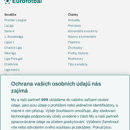
Soutěže
Články
Premier League
Aktuality
LaLiga
Previews
Serie A
Komentáře a souhrny
1. Bundesliga
Názory a komentáře
Ligue 1
Fejetony
Chance Liga
Životopisy
Niké liga
Profily, historie
Liga Portugal
Rozhovory
Eredivisie
Tipy a analýzy
Liga mistrů
Evropská liga
Reprezentace
Konferenční liga
Česko
Ochrana vašich osobních údajů nás
Mistrovství světa
Slovensko
zajímá
Liga národů
Anglie
Francie
My a naši partneři
999
ukládáme do vašeho zařízení osobní
Témata
Itálie
údaje, jako jsou údaje o prohlížení nebo jedinečné identifikátory, a
Představení týmů MS
Německo
máme k nim přístup. Výběr Souhlasím umožňuje, aby sledovací
EuroSkauting
Španělsko
technologie podporovaly účely uvedené v části My a naši partneři
PL v kostce
Argentina
zpracováváme údaje za účelem poskytování. Výběrem Zamítnout
Evropské koeficienty
Brazílie
vše nebo odvoláním svého souhlasu je zakážete. Pokud jsou