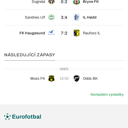
0:2
Sogndal
Bryne FK
3:4
Sandnes Ulf
IL Hødd
7:2
FK Haugesund
Raufoss IL
NÁSLEDUJÍCÍ ZÁPASY
DNES
Moss FK
19:00
Odds BK
Kompletní výsledky