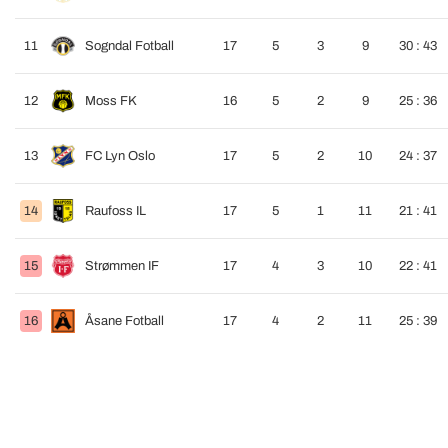
11
Sogndal Fotball
17
5
3
9
30 : 43
12
Moss FK
16
5
2
9
25 : 36
13
FC Lyn Oslo
17
5
2
10
24 : 37
14
Raufoss IL
17
5
1
11
21 : 41
15
Strømmen IF
17
4
3
10
22 : 41
16
Åsane Fotball
17
4
2
11
25 : 39