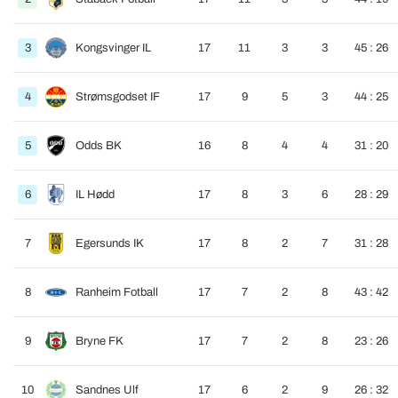
3
Kongsvinger IL
17
11
3
3
45 : 26
4
Strømsgodset IF
17
9
5
3
44 : 25
5
Odds BK
16
8
4
4
31 : 20
6
IL Hødd
17
8
3
6
28 : 29
7
Egersunds IK
17
8
2
7
31 : 28
8
Ranheim Fotball
17
7
2
8
43 : 42
9
Bryne FK
17
7
2
8
23 : 26
10
Sandnes Ulf
17
6
2
9
26 : 32