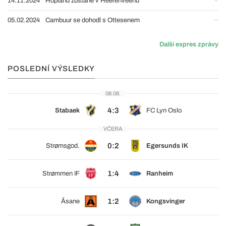
14.11.2024
Hopland zůstane v Heerenveenu
05.02.2024
Cambuur se dohodl s Ottesenem
Další expres zprávy
POSLEDNÍ VÝSLEDKY
08.08.
4:3
Stabaek
FC Lyn Oslo
VČERA
0:2
Strømsgod.
Egersunds IK
1:4
Strømmen IF
Ranheim
1:2
Åsane
Kongsvinger