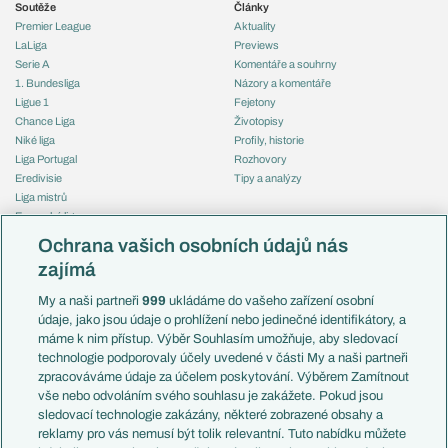
Soutěže
Články
Premier League
Aktuality
LaLiga
Previews
Serie A
Komentáře a souhrny
1. Bundesliga
Názory a komentáře
Ligue 1
Fejetony
Chance Liga
Životopisy
Niké liga
Profily, historie
Liga Portugal
Rozhovory
Eredivisie
Tipy a analýzy
Liga mistrů
Evropská liga
Reprezentace
Konferenční liga
Česko
Ochrana vašich osobních údajů nás
Mistrovství světa
Slovensko
zajímá
Liga národů
Anglie
Francie
My a naši partneři
999
ukládáme do vašeho zařízení osobní
Témata
Itálie
údaje, jako jsou údaje o prohlížení nebo jedinečné identifikátory, a
Představení týmů MS
Německo
máme k nim přístup. Výběr Souhlasím umožňuje, aby sledovací
EuroSkauting
Španělsko
technologie podporovaly účely uvedené v části My a naši partneři
PL v kostce
Argentina
zpracováváme údaje za účelem poskytování. Výběrem Zamítnout
Evropské koeficienty
Brazílie
vše nebo odvoláním svého souhlasu je zakážete. Pokud jsou
Přestupy
sledovací technologie zakázány, některé zobrazené obsahy a
Přestupové spekulace
reklamy pro vás nemusí být tolik relevantní. Tuto nabídku můžete
Přestupy