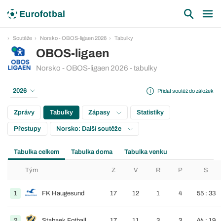
Soutěže
Norsko - OBOS-ligaen 2026
Tabulky
OBOS-ligaen
Norsko - OBOS-ligaen 2026 - tabulky
2026
Přidat soutěž do záložek
Zprávy
Tabulky
Zápasy
Statistiky
Přestupy
Norsko: Další soutěže
Tabulka celkem
Tabulka doma
Tabulka venku
Tým
Z
V
R
P
S
1
FK Haugesund
17
12
1
4
55 : 33
2
Stabaek Fotball
17
11
3
3
44 : 19