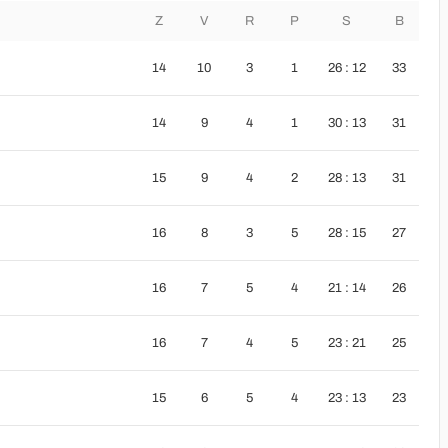
Z
V
R
P
S
B
14
10
3
1
26 : 12
33
14
9
4
1
30 : 13
31
15
9
4
2
28 : 13
31
16
8
3
5
28 : 15
27
16
7
5
4
21 : 14
26
16
7
4
5
23 : 21
25
15
6
5
4
23 : 13
23