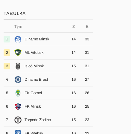
TABULKA
Tým
Z
B
1
Dinamo Minsk
14
33
2
ML Vitebsk
14
31
3
Isloč Minsk
15
31
4
Dinamo Brest
16
27
5
FK Gomel
16
26
6
FK Minsk
16
25
7
Torpedo Žodino
15
23
8
FK Vitebsk
16
23