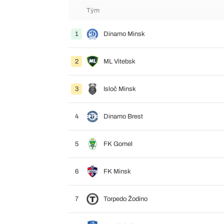
Tým
1
Dinamo Minsk
2
ML Vitebsk
3
Isloč Minsk
4
Dinamo Brest
5
FK Gomel
6
FK Minsk
7
Torpedo Žodino