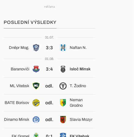
POSLEDNÍ VÝSLEDKY
31.07.
3:3
Dněpr Mog.
Naftan N.
01.08.
3:4
Baranoviči
Isloč Minsk
odl.
ML Vitebsk
T. Žodino
Neman
odl.
BATE Borisov
Grodno
odl.
Dinamo Minsk
Slavia Mozyr
0:1
FK Gomel
FK Vitebsk