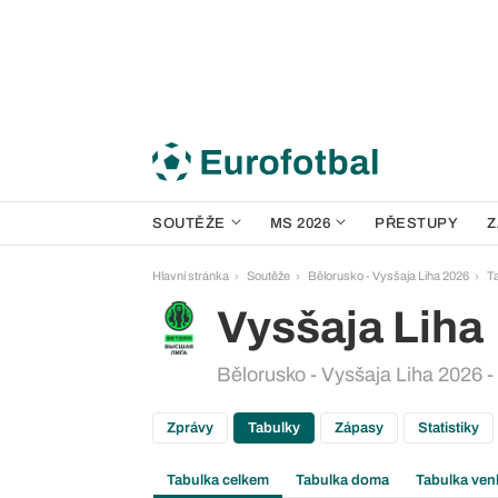
SOUTĚŽE
MS 2026
PŘESTUPY
Z
Hlavní stránka
Soutěže
Bělorusko - Vysšaja Liha 2026
T
Vysšaja Liha
Bělorusko - Vysšaja Liha 2026 -
Zprávy
Tabulky
Zápasy
Statistiky
Tabulka celkem
Tabulka doma
Tabulka ven