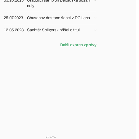
05.10.2023
Úřadující šampion Běloruska dosáhl
nuly
25.07.2023
Chusanov dostane šanci v RC Lens
12.05.2023
Šachtër Soligorsk přišel o titul
Další expres zprávy