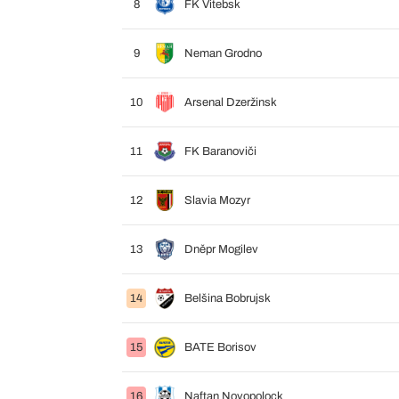
8
FK Vitebsk
9
Neman Grodno
10
Arsenal Dzeržinsk
11
FK Baranoviči
12
Slavia Mozyr
13
Dněpr Mogilev
14
Belšina Bobrujsk
15
BATE Borisov
16
Naftan Novopolock