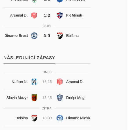
1:2
Arsenal D.
FK Minsk
02.08.
4:0
Dinamo Brest
Belšina
NÁSLEDUJÍCÍ ZÁPASY
DNES
Naftan N.
16:45
Arsenal D.
Slavia Mozyr
18:45
Dněpr Mog.
ZÍTRA
Belšina
13:00
Dinamo Minsk