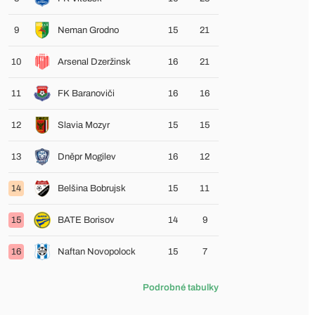
9
Neman Grodno
15
21
10
Arsenal Dzeržinsk
16
21
11
FK Baranoviči
16
16
12
Slavia Mozyr
15
15
13
Dněpr Mogilev
16
12
14
Belšina Bobrujsk
15
11
15
BATE Borisov
14
9
16
Naftan Novopolock
15
7
Podrobné tabulky