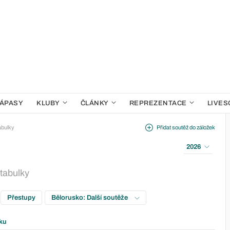
ÁPASY
KLUBY
ČLÁNKY
REPREZENTACE
LIVES
abulky
Přidat soutěž do záložek
2026
 tabulky
Přestupy
Bělorusko: Další soutěže
ku