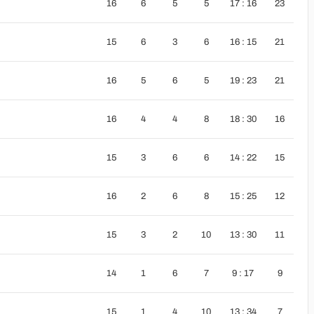
16
6
5
5
17 : 16
23
15
6
3
6
16 : 15
21
16
5
6
5
19 : 23
21
16
4
4
8
18 : 30
16
15
3
6
6
14 : 22
15
16
2
6
8
15 : 25
12
15
3
2
10
13 : 30
11
14
1
6
7
9 : 17
9
15
1
4
10
13 : 34
7