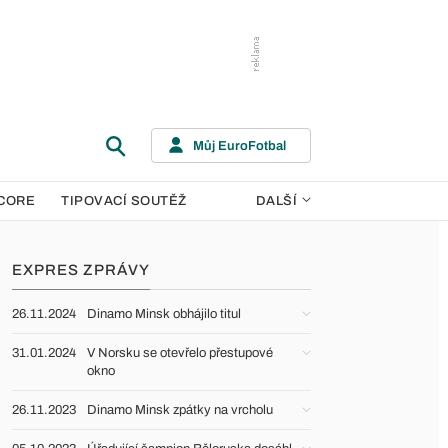
Můj EuroFotbal
CORE
TIPOVACÍ SOUTĚŽ
DALŠÍ
EXPRES ZPRÁVY
26.11.2024
Dinamo Minsk obhájilo titul
31.01.2024
V Norsku se otevřelo přestupové
okno
26.11.2023
Dinamo Minsk zpátky na vrcholu