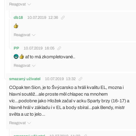
Reagovat
db18
10.07.2019
12:36
Reagovat
PP
10.07.2019
16:05
ať to má zkompletované..
Reagovat
smazaný uživatel
10.07.2019
13:32
COpak ten Sion, je to Švýcarsko a hráli kvalitu EL, mozna i
hlavní soutěž...ale proste měl chlapec na mnohem
víc...podobne jako Hložek začal v acku Sparty brzy (16-17) a
hlavně hrál v základu i v EL a body sbíral...pak Bendy, mistr
světa a uz to jelo...
Reagovat