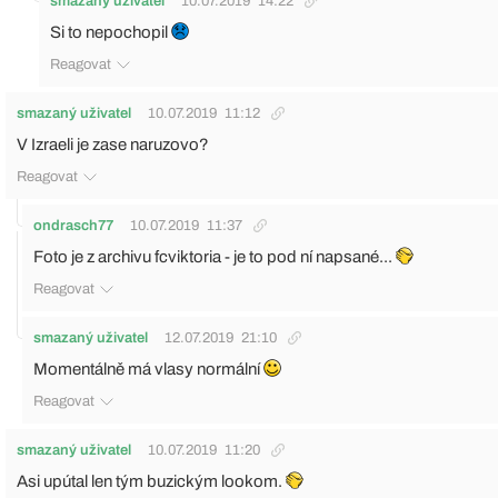
smazaný uživatel
10.07.2019
14:22
Si to nepochopil
Reagovat
smazaný uživatel
10.07.2019
11:12
V Izraeli je zase naruzovo?
Reagovat
ondrasch77
10.07.2019
11:37
Foto je z archivu fcviktoria - je to pod ní napsané...
Reagovat
smazaný uživatel
12.07.2019
21:10
Momentálně má vlasy normální
Reagovat
smazaný uživatel
10.07.2019
11:20
Asi upútal len tým buzickým lookom.