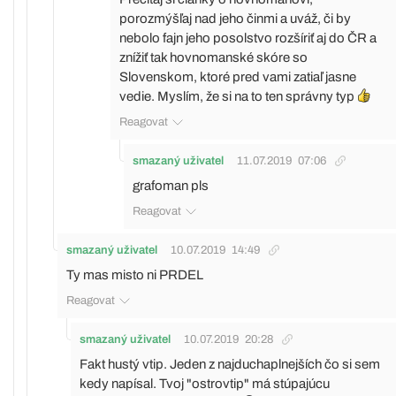
porozmýšľaj nad jeho činmi a uváž, či by
nebolo fajn jeho posolstvo rozšíriť aj do ČR a
znížiť tak hovnomanské skóre so
Slovenskom, ktoré pred vami zatiaľ jasne
vedie. Myslím, že si na to ten správny typ
Reagovat
smazaný uživatel
11.07.2019
07:06
grafoman pls
Reagovat
smazaný uživatel
10.07.2019
14:49
Ty mas misto ni PRDEL
Reagovat
smazaný uživatel
10.07.2019
20:28
Fakt hustý vtip. Jeden z najduchaplnejších čo si sem
kedy napísal. Tvoj "ostrovtip" má stúpajúcu