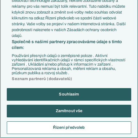
sledovací technologie zakázány, některé zobrazené obsahy a
to dost opovrzene řekl co to jako ma bejt? Ze to ani nezná...to
reklamy pro vás nemusí být tolik relevantní. Tuto nabídku můžete
krásné dokresluje jeho myšlení v te době, v době, kdy jsem v
kdykoli znovu zobrazit a změnit své volby nebo souhlas odvolat
kliknutím na odkaz Řízení předvoleb ve spodní části webové
hattricku četl ze u nej to bude nejspíš Real Madrid jednou...skoda
stránky. Vaše volby se projeví v našem Internetová stránka. Další
ho...
podrobnosti naleznete v našich Zásadách ochrany osobních
Reagovat
údajů.
Společně s našimi partnery zpracováváme údaje s tímto
cílem:
PBLead
10.07.2019
13:34
Používání přesných údajů o zeměpisné poloze . Aktivní
No já si pamatuju, jak hrál 10 let zpátky v EL proti PSV
vyhledávání identifikačních údajů v rámci specifických vlastností
Eindhoven. To jsem si fakt myslel, že z něho bude velký hráč.
zařízení . Ukládání a/nebo přístup k informacím v zařízení .
Personalizovaná reklama a obsah, měření reklam a obsahu,
Bohužel dost polevil a jak vidno ztratil i dost fotbalovosti.
průzkum publika a rozvoj služeb .
Souhlasím, že je ho docela škoda.
Seznam partnerů (dodavatelů)
Reagovat
Souhlasím
Posledni Kovboj
10.07.2019
13:38
daval druhej gol tusim, po prihravce od Kadlece
Zamítnout vše
Reagovat
Řízení předvoleb
andrew96
10.07.2019
13:47