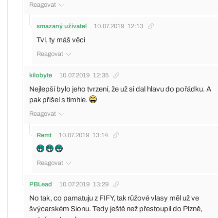
Reagovat
smazaný uživatel
10.07.2019
12:13
Tvl, ty máš věci
Reagovat
kilobyte
10.07.2019
12:35
Nejlepší bylo jeho tvrzení, že už si dal hlavu do pořádku. A
pak přišel s tímhle.
Reagovat
Remt
10.07.2019
13:14
Reagovat
PBLead
10.07.2019
13:29
No tak, co pamatuju z FIFY, tak růžové vlasy měl už ve
švýcarském Sionu. Tedy ještě než přestoupil do Plzně,