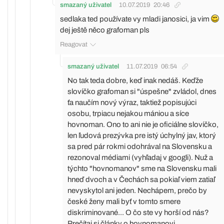
smazaný uživatel
10.07.2019
20:46
sedlaka ted používate vy mladi janosici, ja vim
dej ještě něco grafoman pls
Reagovat
smazaný uživatel
11.07.2019
06:54
No tak teda dobre, keď inak nedáš. Keďže
slovíčko grafoman si "úspešne" zvládol, dnes
ťa naučím nový výraz, taktiež popisujúci
osobu, trpiacu nejakou mániou a síce
hovnoman. Ono to ani nie je oficiálne slovíčko,
len ľudová prezývka pre istý úchylný jav, ktorý
sa pred pár rokmi odohrával na Slovensku a
rezonoval médiami (vyhľadaj v googli). Nuž a
týchto "hovnomanov" sme na Slovensku mali
hneď dvoch a v Čechách sa pokiaľ viem zatiaľ
nevyskytol ani jeden. Nechápem, prečo by
české ženy mali byť v tomto smere
diskriminované... O čo ste vy horší od nás?
Prečítaj si články o hovnomanovi,