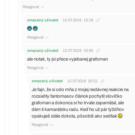
Reagovat
smazaný uživatel
10.07.2019
15:18
Reagovat
smazaný uživatel
10.07.2019
16:55
ale notak, ty jsi přece vyjebanej grafoman
Reagovat
smazaný uživatel
10.07.2019
20:21
Je fajn, že si odo mňa z mojej nedávnej reakcie na
rozsiahly fantomasov článok pochytil slovíčko
grafoman a dokonca si ho trvale zapamätal, ale
dám ti kamarátsku radu. Keď ho už pár týždňov
opakuješ stále dokola, pôsobíš ako sedliak
Reagovat