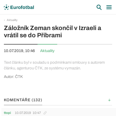
Aktuality
Záložník Zeman skončil v Izraeli a
vrátil se do Příbrami
10.07.2019, 10:46
Aktuality
Text článku byl v souladu s podmínkami smlouvy s autorem
článku, agenturou ČTK, ze systému vymazán.
Autor: ČTK
KOMENTÁŘE (132)
ttopi
10.07.2019
10:47