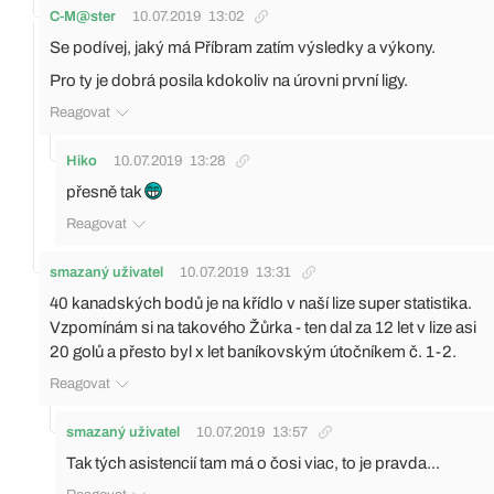
C-M@ster
10.07.2019
13:02
Se podívej, jaký má Příbram zatím výsledky a výkony.
Pro ty je dobrá posila kdokoliv na úrovni první ligy.
Reagovat
Hiko
10.07.2019
13:28
přesně tak
Reagovat
smazaný uživatel
10.07.2019
13:31
40 kanadských bodů je na křídlo v naší lize super statistika.
Vzpomínám si na takového Žůrka - ten dal za 12 let v lize asi
20 golů a přesto byl x let baníkovským útočníkem č. 1-2.
Reagovat
smazaný uživatel
10.07.2019
13:57
Tak tých asistencií tam má o čosi viac, to je pravda...