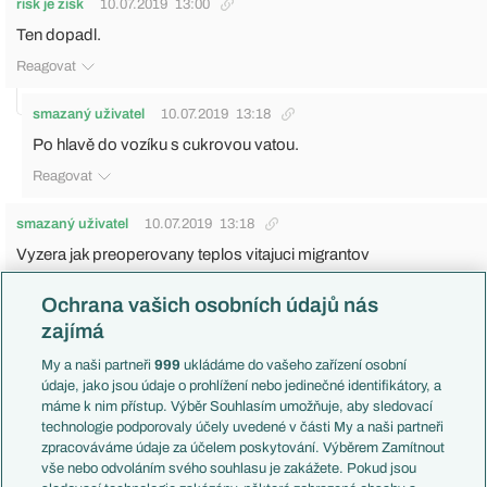
risk je zisk
10.07.2019
13:00
Ten dopadl.
Reagovat
smazaný uživatel
10.07.2019
13:18
Po hlavě do vozíku s cukrovou vatou.
Reagovat
smazaný uživatel
10.07.2019
13:18
Vyzera jak preoperovany teplos vitajuci migrantov
Reagovat
Ochrana vašich osobních údajů nás
zajímá
smazaný uživatel
10.07.2019
13:20
On dal v lize jen 10 gólu? Dcl smutne kdyz mozna třetinu z nich
My a naši partneři
999
ukládáme do vašeho zařízení osobní
údaje, jako jsou údaje o prohlížení nebo jedinečné identifikátory, a
dal někdy v 17ti za Spartu a ted je mu 30...u nej proste rozhodla
máme k nim přístup. Výběr Souhlasím umožňuje, aby sledovací
ta hlava, mam jeden zážitek, kdy můj kamarád vyhrál cenu talent
technologie podporovaly účely uvedené v části My a naši partneři
roku ve futsale a nás tom galaveceru byl Zeman vyhlášen
zpracováváme údaje za účelem poskytování. Výběrem Zamítnout
talentem ve fotbale, a kdyz stali v zákulisí s tim mým kamarádem
vše nebo odvoláním svého souhlasu je zakážete. Pokud jsou
tak se ho zeman ptal za co to vyhrál, on ze futsal, a Zeman mu na