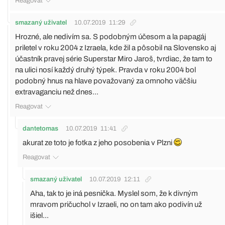
Reagovat
smazaný uživatel
10.07.2019
11:29
Hrozné, ale nedivím sa. S podobným účesom a la papagáj
priletel v roku 2004 z Izraela, kde žil a pôsobil na Slovensko aj
účastník pravej série Superstar Miro Jaroš, tvrdiac, že tam to
na ulici nosí každý druhý týpek. Pravda v roku 2004 bol
podobný hnus na hlave považovaný za omnoho väčšiu
extravaganciu než dnes...
Reagovat
dantetomas
10.07.2019
11:41
akurat ze toto je fotka z jeho posobenia v Plzni
Reagovat
smazaný uživatel
10.07.2019
12:11
Aha, tak to je iná pesnička. Myslel som, že k divným
mravom pričuchol v Izraeli, no on tam ako podivín už
išiel...