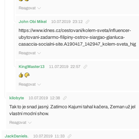
Reagovat
John Obi Mikel
10.07.2019
23:12
https://www.idnes.cz/cestovani/kolem-sveta/influencer-
ubytovani-zadarmo-filipiny-ostrov-siargao-gianluca-
casaccia-socialni-site.A190417_142947_kolem-sveta_hig
Reagovat
KingMaster13
11.07.2019
22:57
Reagovat
kilobyte
10.07.2019
12:38
Tak to je snad jasný. Zatímco Kajumi tahal kačera, Zeman už jel
vlastní modní show.
Reagovat
JackDaniels.
10.07.2019
11:33