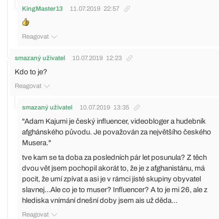
KingMaster13
11.07.2019
22:57
Reagovat
smazaný uživatel
10.07.2019
12:23
Kdo to je?
Reagovat
smazaný uživatel
10.07.2019
13:35
"Adam Kajumi je český influencer, videobloger a hudebník
afghánského původu. Je považován za největšího českého
Musera."
tve kam se ta doba za posledních pár let posunula? Z těch
dvou vět jsem pochopil akorát to, že je z afghanistánu, má
pocit, že umí zpívat a asi je v rámci jisté skupiny obyvatel
slavnej...Ale co je to muser? Influencer? A to je mi 26, ale z
hlediska vnímání dnešní doby jsem ais už děda...
Reagovat