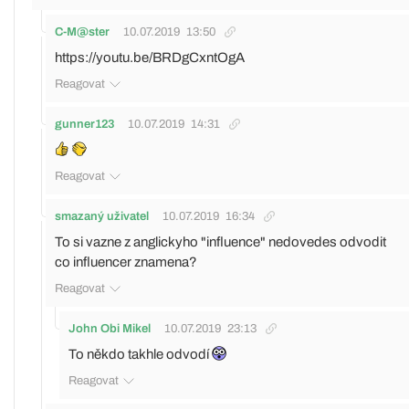
C-M@ster
10.07.2019
13:50
https://youtu.be/BRDgCxntOgA
Reagovat
gunner123
10.07.2019
14:31
Reagovat
smazaný uživatel
10.07.2019
16:34
To si vazne z anglickyho "influence" nedovedes odvodit
co influencer znamena?
Reagovat
John Obi Mikel
10.07.2019
23:13
To někdo takhle odvodí
Reagovat