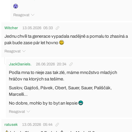
Reagovat
Witcher
13.05.2026
05:33
Jednu chvíli ta generace vypadala nadějně a pomalu to zhasíná a
pak bude zase pár let hovno
Reagovat
JackDaniels.
26.06.2026
20:34
Podla mna to nieje zas tak zlé, máme množstvo mladých
hráčov na ktorých sa tešíme.
Suslov, Gajdoš, Pávek, Obert, Sauer, Sauer, Pališčák,
Marcelli…
No dobre, mohlo by to byt an lepsie
Reagovat
ratusek
13.05.2026
05:44