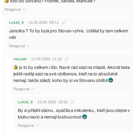
kdo do Slovanu? Fodrek, Ševela, Markulík?
Reagovat
Lukáš_6
13.05.2026
09:11
Janotka ? To by byla pro Slovan výhra . Udělal by tam celkem
větr
Reagovat
ratusek
13.05.2026
11:22
jo to by celkem i šlo. Navíc rád sází na mladé. Akorát teda
ještě raději sází na své oblíbence, kteří na to absolutně
nemají, takže záleží, koho by si ve Slovanu oblíbil
Reagovat
Lukáš_6
13.05.2026
18:50
By si přitáhl slámu , spáčila a mikulenku , kteří jsou stejne v
klubu navic a nemají budoucnost
Reagovat