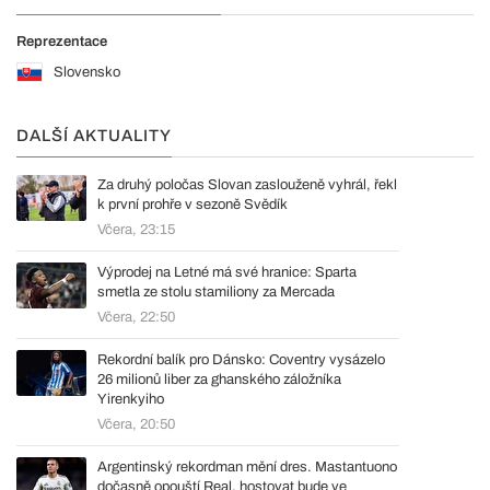
Reprezentace
Slovensko
DALŠÍ AKTUALITY
Za druhý poločas Slovan zaslouženě vyhrál, řekl
k první prohře v sezoně Svědík
Včera, 23:15
Výprodej na Letné má své hranice: Sparta
smetla ze stolu stamiliony za Mercada
Včera, 22:50
Rekordní balík pro Dánsko: Coventry vysázelo
26 milionů liber za ghanského záložníka
Yirenkyiho
Včera, 20:50
Argentinský rekordman mění dres. Mastantuono
dočasně opouští Real, hostovat bude ve