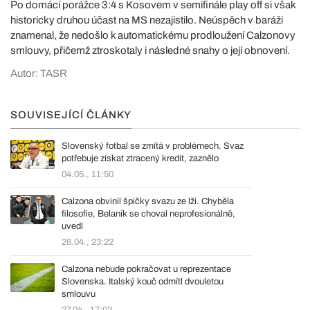
Po domácí porážce 3:4 s Kosovem v semifinále play off si však
historicky druhou účast na MS nezajistilo. Neúspěch v baráži
znamenal, že nedošlo k automatickému prodloužení Calzonovy
smlouvy, přičemž ztroskotaly i následné snahy o její obnovení.
Autor: TASR
SOUVISEJÍCÍ ČLÁNKY
Slovenský fotbal se zmítá v problémech. Svaz
potřebuje získat ztracený kredit, zaznělo
04.05., 11:50
Calzona obvinil špičky svazu ze lži. Chyběla
filosofie, Belaník se choval neprofesionálně,
uvedl
28.04., 23:22
Calzona nebude pokračovat u reprezentace
Slovenska. Italský kouč odmítl dvouletou
smlouvu
27.04., 17:02