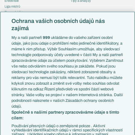
Eredivisie
Tipy a analýzy
Liga mistrů
Evropská liga
Reprezentace
Konferenční liga
Česko
Ochrana vašich osobních údajů nás
Mistrovství světa
Slovensko
zajímá
Liga národů
Anglie
Francie
My a naši partneři
999
ukládáme do vašeho zařízení osobní
Témata
Itálie
údaje, jako jsou údaje o prohlížení nebo jedinečné identifikátory, a
Představení týmů MS
Německo
máme k nim přístup. Výběr Souhlasím umožňuje, aby sledovací
EuroSkauting
Španělsko
technologie podporovaly účely uvedené v části My a naši partneři
PL v kostce
Argentina
zpracováváme údaje za účelem poskytování. Výběrem Zamítnout
Evropské koeficienty
Brazílie
vše nebo odvoláním svého souhlasu je zakážete. Pokud jsou
Přestupy
sledovací technologie zakázány, některé zobrazené obsahy a
Přestupové spekulace
reklamy pro vás nemusí být tolik relevantní. Tuto nabídku můžete
Přestupy
Zranění
kdykoli znovu zobrazit a změnit své volby nebo souhlas odvolat
Zápasy
kliknutím na odkaz Řízení předvoleb ve spodní části webové
Livescore
stránky. Vaše volby se projeví v našem Internetová stránka. Další
Kluby
Tipovací soutěž
podrobnosti naleznete v našich Zásadách ochrany osobních
Arsenal FC
Fotbal TV
údajů.
Chelsea FC
Společně s našimi partnery zpracováváme údaje s tímto
Manchester United
cílem:
AC Milán
Juventus FC
Používání přesných údajů o zeměpisné poloze . Aktivní
Bayern Mnichov
vyhledávání identifikačních údajů v rámci specifických vlastností
zařízení . Ukládání a/nebo přístup k informacím v zařízení .