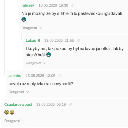
ratusek
13.05.2026
19:30
No je možný, že by si tihle tři tu pasteveckou ligu dávali
Reagovat
Lukáš_6
13.05.2026
21:55
I kdyby ne , tak pokud by byl na lavce janotka , tak by
stejně hráli
Reagovat
janinho
13.05.2026
12:06
sevelu uz maly ivko raz nevyhodil?
Reagovat
Csaplárova past
13.05.2026
06:19
Reagovat