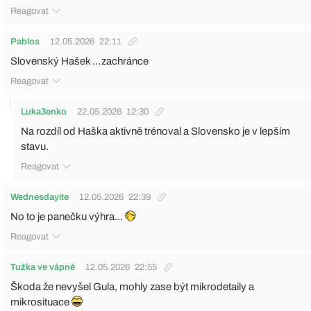
Reagovat
Pablos
12.05.2026
22:11
Slovenský Hašek …zachránce
Reagovat
Luka3enko
22.05.2026
12:30
Na rozdíl od Haška aktivně trénoval a Slovensko je v lepším
stavu.
Reagovat
Wednesdayite
12.05.2026
22:39
No to je panečku výhra...
Reagovat
Tužka ve vápně
12.05.2026
22:55
Škoda že nevyšel Gula, mohly zase být mikrodetaily a
mikrosituace