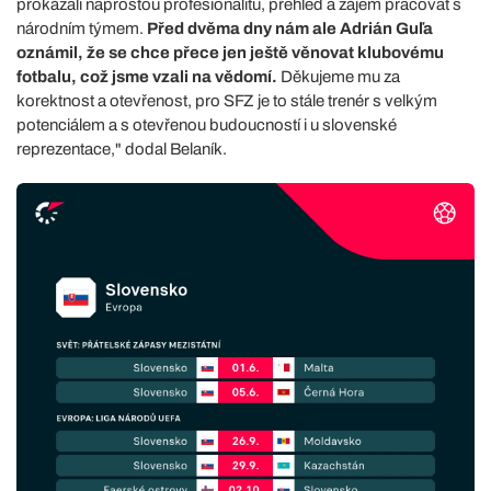
prokázali naprostou profesionalitu, přehled a zájem pracovat s
národním týmem.
Před dvěma dny nám ale Adrián Guľa
oznámil, že se chce přece jen ještě věnovat klubovému
fotbalu, což jsme vzali na vědomí.
Děkujeme mu za
korektnost a otevřenost, pro SFZ je to stále trenér s velkým
potenciálem a s otevřenou budoucností i u slovenské
reprezentace," dodal Belaník.