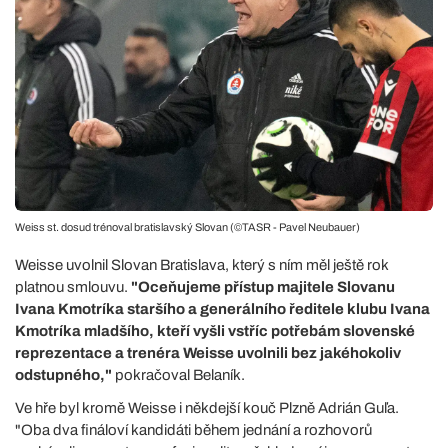
Weiss st. dosud trénoval bratislavský Slovan (©TASR - Pavel Neubauer)
Weisse uvolnil Slovan Bratislava, který s ním měl ještě rok
platnou smlouvu.
"Oceňujeme přístup majitele Slovanu
Ivana Kmotríka staršího a generálního ředitele klubu Ivana
Kmotríka mladšího, kteří vyšli vstříc potřebám slovenské
reprezentace a trenéra Weisse uvolnili bez jakéhokoliv
odstupného,"
pokračoval Belaník.
Ve hře byl kromě Weisse i někdejší kouč Plzně Adrián Guľa.
"Oba dva fináloví kandidáti během jednání a rozhovorů