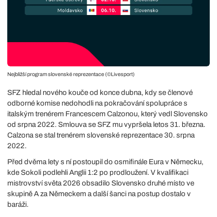
Nejbližší program slovenské reprezentace (©Livesport)
SFZ hledal nového kouče od konce dubna, kdy se členové
odborné komise nedohodli na pokračování spolupráce s
italským trenérem Francescem Calzonou, který vedl Slovensko
od srpna 2022. Smlouva se SFZ mu vypršela letos 31. března.
Calzona se stal trenérem slovenské reprezentace 30. srpna
2022.
Před dvěma lety s ní postoupil do osmifinále Eura v Německu,
kde Sokoli podlehli Anglii 1:2 po prodloužení. V kvalifikaci
mistrovství světa 2026 obsadilo Slovensko druhé místo ve
skupině A za Německem a další šanci na postup dostalo v
baráži.