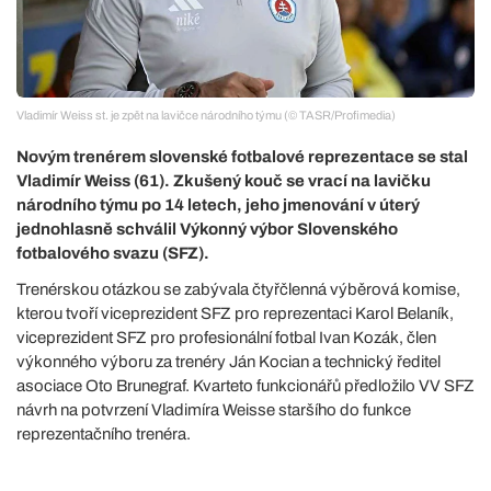
Vladimír Weiss st. je zpět na lavičce národního týmu (© TASR/Profimedia)
Novým trenérem slovenské fotbalové reprezentace se stal
Vladimír Weiss (61). Zkušený kouč se vrací na lavičku
národního týmu po 14 letech, jeho jmenování v úterý
jednohlasně schválil Výkonný výbor Slovenského
fotbalového svazu (SFZ).
Trenérskou otázkou se zabývala čtyřčlenná výběrová komise,
kterou tvoří viceprezident SFZ pro reprezentaci Karol Belaník,
viceprezident SFZ pro profesionální fotbal Ivan Kozák, člen
výkonného výboru za trenéry Ján Kocian a technický ředitel
asociace Oto Brunegraf. Kvarteto funkcionářů předložilo VV SFZ
návrh na potvrzení Vladimíra Weisse staršího do funkce
reprezentačního trenéra.