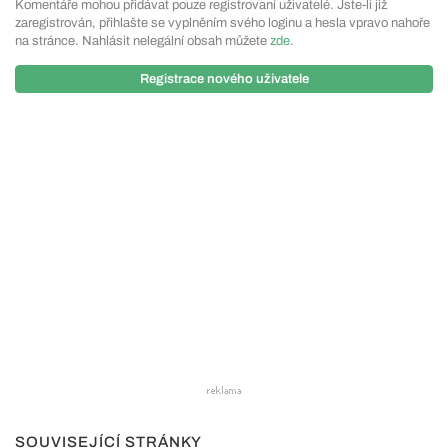
Komentáře mohou přidávat pouze registrovaní uživatelé. Jste-li již
zaregistrován, přihlašte se vyplněním svého loginu a hesla vpravo nahoře
na stránce. Nahlásit nelegální obsah můžete
zde
.
Registrace nového uživatele
SOUVISEJÍCÍ STRÁNKY