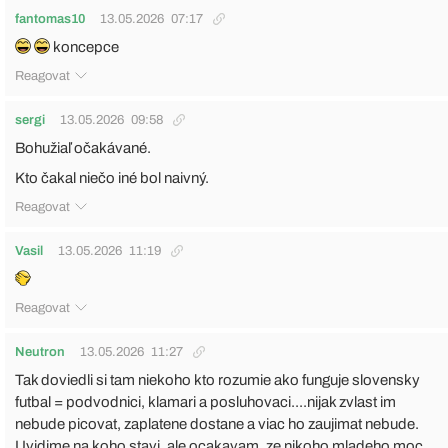
fantomas10
13.05.2026
07:17
koncepce
Reagovat
sergi
13.05.2026
09:58
Bohužiaľ očakávané.
Kto čakal niečo iné bol naivný.
Reagovat
Vasil
13.05.2026
11:19
Reagovat
Neutron
13.05.2026
11:27
Tak doviedli si tam niekoho kto rozumie ako funguje slovensky
futbal = podvodnici, klamari a posluhovaci....nijak zvlast im
nebude picovat, zaplatene dostane a viac ho zaujimat nebude.
Uvidime na koho stavi, ale ocakavam, ze nikoho mladeho moc