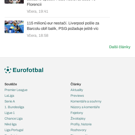
Florencii
Včera, 19:41
115 milionů eur nestačí. Liverpool pošle za
Barcolu obří balík, PSG požaduje ještě víc
Včera, 18:58
Další články
Soutěže
Články
Premier League
Aktuality
LaLiga
Previews
Serie A
Komentáře a souhrny
1. Bundesliga
Názory a komentáře
Ligue 1
Fejetony
Chance Liga
Životopisy
Niké liga
Profily, historie
Liga Portugal
Rozhovory