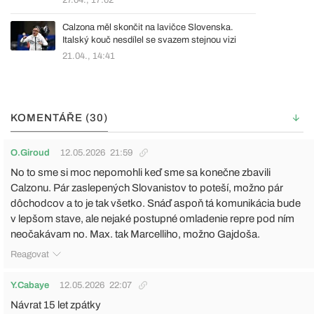
Calzona měl skončit na lavičce Slovenska.
Italský kouč nesdílel se svazem stejnou vizi
21.04., 14:41
KOMENTÁŘE (30)
O.Giroud
12.05.2026
21:59
No to sme si moc nepomohli keď sme sa konečne zbavili
Calzonu. Pár zaslepených Slovanistov to poteší, možno pár
dôchodcov a to je tak všetko. Snáď aspoň tá komunikácia bude
v lepšom stave, ale nejaké postupné omladenie repre pod ním
neočakávam no. Max. tak Marcelliho, možno Gajdoša.
Reagovat
Y.Cabaye
12.05.2026
22:07
Návrat 15 let zpátky