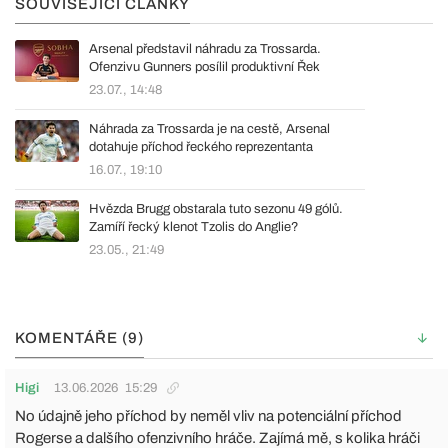
SOUVISEJÍCÍ ČLÁNKY
Arsenal představil náhradu za Trossarda.
Ofenzivu Gunners posílil produktivní Řek
23.07., 14:48
Náhrada za Trossarda je na cestě, Arsenal
dotahuje příchod řeckého reprezentanta
16.07., 19:10
Hvězda Brugg obstarala tuto sezonu 49 gólů.
Zamíří řecký klenot Tzolis do Anglie?
23.05., 21:49
KOMENTÁŘE (9)
Higi
13.06.2026
15:29
No údajně jeho příchod by neměl vliv na potenciální příchod
Rogerse a dalšího ofenzivního hráče. Zajímá mě, s kolika hráči