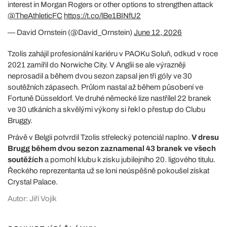
interest in Morgan Rogers or other options to strengthen attack
@TheAthleticFC
https://t.co/lBe1BINfU2
— David Ornstein (@David_Ornstein)
June 12, 2026
Tzolis zahájil profesionální kariéru v PAOKu Soluň, odkud v roce
2021 zamířil do Norwiche City. V Anglii se ale výrazněji
neprosadil a během dvou sezon zapsal jen tři góly ve 30
soutěžních zápasech. Průlom nastal až během působení ve
Fortuně Düsseldorf. Ve druhé německé lize nastřílel 22 branek
ve 30 utkáních a skvělými výkony si řekl o přestup do Clubu
Bruggy.
Právě v Belgii potvrdil Tzolis střelecký potenciál naplno.
V dresu
Brugg během dvou sezon zaznamenal 43 branek ve všech
soutěžích
a pomohl klubu k zisku jubilejního 20. ligového titulu.
Řeckého reprezentanta už se loni neúspěšně pokoušel získat
Crystal Palace.
Autor: Jiří Vojík