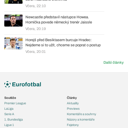
Včera, 22:10
Newcastle představil nástupce Howea.
Horníčka povede německý trenér Jaissle
Včera, 20:19
Horejš před Besiktasem burcuje Hradec:
Nejdeme si to užít, chceme se poprat o postup
Včera, 20:01
Další články
Soutěže
Články
Premier League
Aktuality
LaLiga
Previews
Serie A
Komentáře a souhrny
1. Bundesliga
Názory a komentáře
Ligue 1
Fejetony