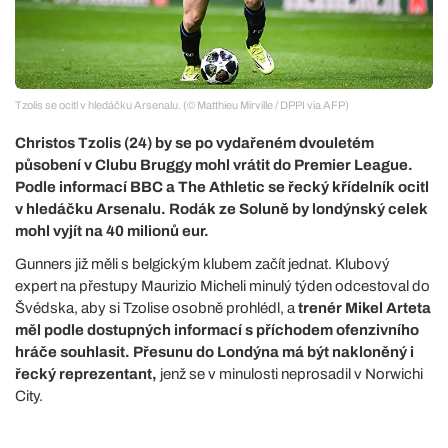
Tzolis se ocitl v hledáčku Arsenalu. (© Matthieu Mirville / DPPI via AFP)
Christos Tzolis (24) by se po vydařeném dvouletém
působení v Clubu Bruggy mohl vrátit do Premier League.
Podle informací BBC a The Athletic se řecký křídelník ocitl
v hledáčku Arsenalu. Rodák ze Soluně by londýnský celek
mohl vyjít na 40 milionů eur.
Gunners již měli s belgickým klubem začít jednat. Klubový
expert na přestupy Maurizio Micheli minulý týden odcestoval do
Švédska, aby si Tzolise osobně prohlédl, a
trenér Mikel Arteta
měl podle dostupných informací s příchodem ofenzivního
hráče souhlasit. Přesunu do Londýna má být nakloněný i
řecký reprezentant,
jenž se v minulosti neprosadil v Norwichi
City.