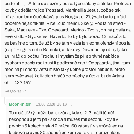
bude chtít jít Arteta do sezóny co se týče zálohy a útoku. Protože i
kdyby odešla trojice Trossard, Martinelli a Jesus, což se tak
nějak podlemně očekává, plus Norgaard. Zbývalo by to pořád
početně nějak takhle: Rice, Zubimendi, Skelly, Posila na střed -
Saka, Madueke - Eze, Odegaard, Merino - Tzolis, druhá posila na
levé křídlo - Gyokeres, Havertz. To by bylo pořád 13 hráčů a to
se bavíme o tom, že už by se tam vlezla jen jedna ofenzivní posila
(např. Rogers nebo Barcola), a i takový Dowman by už byl jako
14. hráč do počtu. Trochu si myslím že při správné nabídce
bychom docela rádi pustili podlemně např. Odegaarda, jinak tam
moc na příchody větší místo taky úplně prostor nebude, proto
jsem zvědavej, kolik těch hráčů do zálohy a útoku bude Arteta
chtít, 13? 14?
Reagovat
MoonKnight
13.06.2026
18:16
To máš těžký, může být sezóna, kdy si 2-3 hráči téměř
nekopnou a je to pak škoda a můžeš mít sezónu, kdy ti v
prvních 5 kolech zrakví 2 hráče, 60 zápasů v sezóně jen na
klubové úrovni, 80 zápasů celkem za rok i s reprezentací.