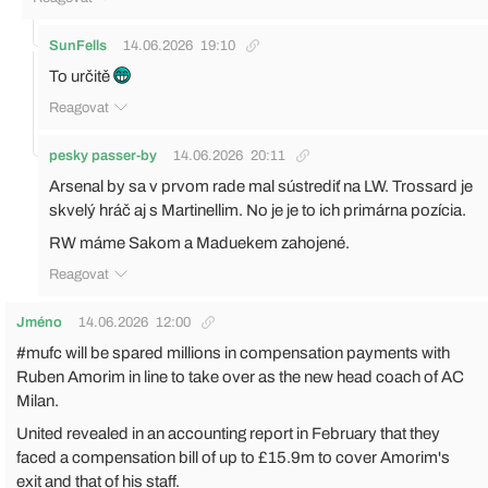
SunFells
14.06.2026
19:10
To určitě
Reagovat
pesky passer-by
14.06.2026
20:11
Arsenal by sa v prvom rade mal sústrediť na LW. Trossard je
skvelý hráč aj s Martinellim. No je je to ich primárna pozícia.
RW máme Sakom a Maduekem zahojené.
Reagovat
Jméno
14.06.2026
12:00
#mufc will be spared millions in compensation payments with
Ruben Amorim in line to take over as the new head coach of AC
Milan.
United revealed in an accounting report in February that they
faced a compensation bill of up to £15.9m to cover Amorim's
exit and that of his staff.