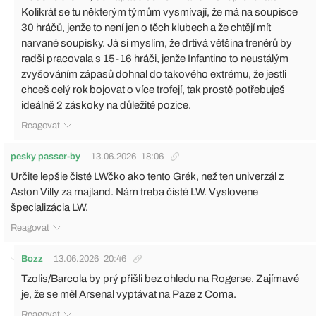
Kolikrát se tu některým týmům vysmívají, že má na soupisce
30 hráčů, jenže to není jen o těch klubech a že chtějí mít
narvané soupisky. Já si myslím, že drtivá většina trenérů by
radši pracovala s 15-16 hráči, jenže Infantino to neustálým
zvyšováním zápasů dohnal do takového extrému, že jestli
chceš celý rok bojovat o více trofejí, tak prostě potřebuješ
ideálně 2 záskoky na důležité pozice.
Reagovat
pesky passer-by
13.06.2026
18:06
Určite lepšie čisté LWčko ako tento Grék, než ten univerzál z
Aston Villy za majland. Nám treba čisté LW. Vyslovene
špecializácia LW.
Reagovat
Bozz
13.06.2026
20:46
Tzolis/Barcola by prý přišli bez ohledu na Rogerse. Zajímavé
je, že se měl Arsenal vyptávat na Paze z Coma.
Reagovat