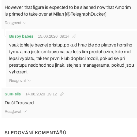
However, that figure is expected to be slashed now that Amorim
is primed to take over at Milan [@TelegraphDucker]
Reagovat
Busby babes
15.06.2026
09:14
vsak tohle je beznej pristup.pokud hrac jde do platove horsiho
tymu a ma jeste smlouvu na par let s tim predchozim, kde mel
lepsi vyplatu, tak ten prvni klub doplaci rozdil, pokud se pri
prestupu nedohodnou jinak. stejne s managerama, pokud jsou
vyhozeni.
Reagovat
SunFells
14.06.2026
19:12
Další Trossard
Reagovat
SLEDOVÁNÍ KOMENTÁŘŮ