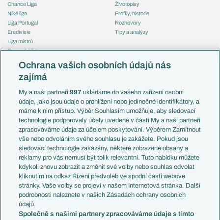
Chance Liga
Životopisy
Niké liga
Profily, historie
Liga Portugal
Rozhovory
Eredivisie
Tipy a analýzy
Liga mistrů
Evropská liga
Reprezentace
Konferenční liga
Česko
Ochrana vašich osobních údajů nás
Mistrovství světa
Slovensko
zajímá
Liga národů
Anglie
Francie
My a naši partneři
997
ukládáme do vašeho zařízení osobní
Témata
Itálie
údaje, jako jsou údaje o prohlížení nebo jedinečné identifikátory, a
Představení týmů MS
Německo
máme k nim přístup. Výběr Souhlasím umožňuje, aby sledovací
EuroSkauting
Španělsko
technologie podporovaly účely uvedené v části My a naši partneři
PL v kostce
Argentina
zpracováváme údaje za účelem poskytování. Výběrem Zamítnout
Evropské koeficienty
Brazílie
vše nebo odvoláním svého souhlasu je zakážete. Pokud jsou
Přestupy
sledovací technologie zakázány, některé zobrazené obsahy a
Přestupové spekulace
reklamy pro vás nemusí být tolik relevantní. Tuto nabídku můžete
Přestupy
Zranění
kdykoli znovu zobrazit a změnit své volby nebo souhlas odvolat
Zápasy
kliknutím na odkaz Řízení předvoleb ve spodní části webové
Livescore
stránky. Vaše volby se projeví v našem Internetová stránka. Další
Kluby
Tipovací soutěž
podrobnosti naleznete v našich Zásadách ochrany osobních
Arsenal FC
Fotbal TV
údajů.
Chelsea FC
Společně s našimi partnery zpracováváme údaje s tímto
Manchester United