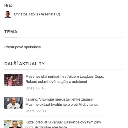
Hráči
Christos Tzolis (Arsenal FC)
TÉMA
Přestupové spekulace
DALŠÍ AKTUALITY
Messi se stal nejlepším střelcem Leagues Cupu.
Rekord oslavil dvěma góly a asistencí
Dnes, 08:16
Italiano: V Evropě neexistují lehké zápasy.
Musíme ukázat kvalitu jako proti Midtjyllandu
Včera, 22:30
Kozel před RFS varuje: Basketbalový tým plný
obrů. Rozhodne efektivita