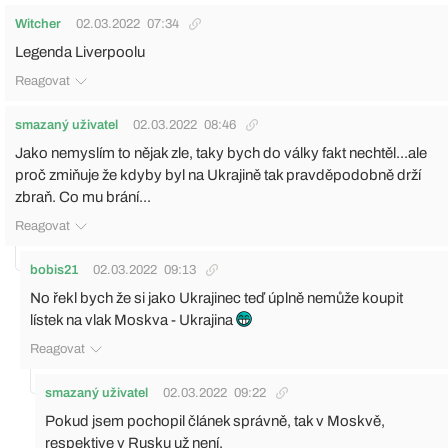
Witcher
02.03.2022
07:34
Legenda Liverpoolu
Reagovat
smazaný uživatel
02.03.2022
08:46
Jako nemyslím to nějak zle, taky bych do války fakt nechtěl...ale
proč zmiňuje že kdyby byl na Ukrajině tak pravděpodobně drží
zbraň. Co mu brání...
Reagovat
bobis21
02.03.2022
09:13
No řekl bych že si jako Ukrajinec teď úplně nemůže koupit
lístek na vlak Moskva - Ukrajina
Reagovat
smazaný uživatel
02.03.2022
09:22
Pokud jsem pochopil článek správně, tak v Moskvě,
respektive v Rusku už není.