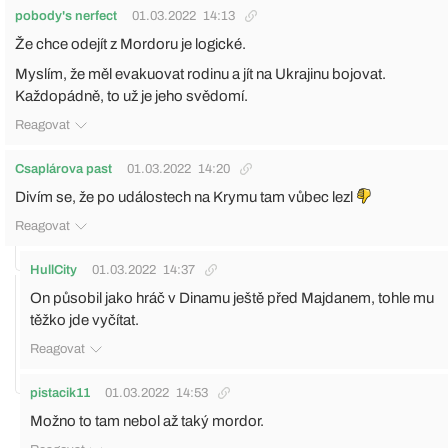
pobody's nerfect
01.03.2022
14:13
Že chce odejít z Mordoru je logické.
Myslím, že měl evakuovat rodinu a jít na Ukrajinu bojovat.
Každopádně, to už je jeho svědomí.
Reagovat
Csaplárova past
01.03.2022
14:20
Divím se, že po událostech na Krymu tam vůbec lezl
Reagovat
HullCity
01.03.2022
14:37
On působil jako hráč v Dinamu ještě před Majdanem, tohle mu
těžko jde vyčítat.
Reagovat
pistacik11
01.03.2022
14:53
Možno to tam nebol až taký mordor.