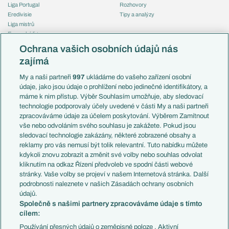
Liga Portugal
Rozhovory
Eredivisie
Tipy a analýzy
Liga mistrů
Evropská liga
Reprezentace
Konferenční liga
Česko
Ochrana vašich osobních údajů nás
Mistrovství světa
Slovensko
zajímá
Liga národů
Anglie
Francie
My a naši partneři
997
ukládáme do vašeho zařízení osobní
Témata
Itálie
údaje, jako jsou údaje o prohlížení nebo jedinečné identifikátory, a
Představení týmů MS
Německo
máme k nim přístup. Výběr Souhlasím umožňuje, aby sledovací
EuroSkauting
Španělsko
technologie podporovaly účely uvedené v části My a naši partneři
PL v kostce
Argentina
zpracováváme údaje za účelem poskytování. Výběrem Zamítnout
Evropské koeficienty
Brazílie
vše nebo odvoláním svého souhlasu je zakážete. Pokud jsou
Přestupy
sledovací technologie zakázány, některé zobrazené obsahy a
Přestupové spekulace
reklamy pro vás nemusí být tolik relevantní. Tuto nabídku můžete
Přestupy
Zranění
kdykoli znovu zobrazit a změnit své volby nebo souhlas odvolat
Zápasy
kliknutím na odkaz Řízení předvoleb ve spodní části webové
Livescore
stránky. Vaše volby se projeví v našem Internetová stránka. Další
Kluby
Tipovací soutěž
podrobnosti naleznete v našich Zásadách ochrany osobních
Arsenal FC
Fotbal TV
údajů.
Chelsea FC
Společně s našimi partnery zpracováváme údaje s tímto
Manchester United
cílem:
AC Milán
Juventus FC
Používání přesných údajů o zeměpisné poloze . Aktivní