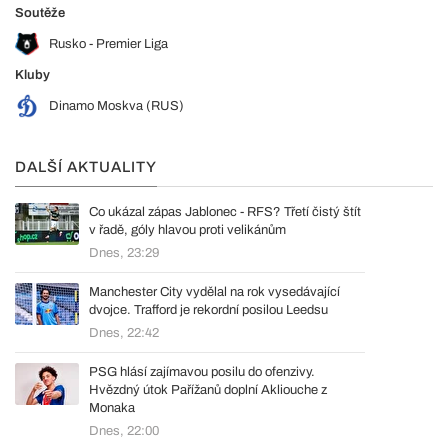
Soutěže
Rusko - Premier Liga
Kluby
Dinamo Moskva (RUS)
DALŠÍ AKTUALITY
Co ukázal zápas Jablonec - RFS? Třetí čistý štít
v řadě, góly hlavou proti velikánům
Dnes, 23:29
Manchester City vydělal na rok vysedávající
dvojce. Trafford je rekordní posilou Leedsu
Dnes, 22:42
PSG hlásí zajímavou posilu do ofenzivy.
Hvězdný útok Pařížanů doplní Akliouche z
Monaka
Dnes, 22:00