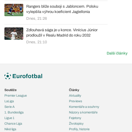
Rangers blíže souboji s Jabloncem. Polsku
vylepšila výhrou koeficient Jagiellonia
Dnes, 21:26
Zdlouhavá sága je u konce. Vinícius Júnior
prodloužil v Realu Madrid do roku 2032
Dnes, 21:10
Další články
Soutěže
Články
Premier League
Aktuality
LaLiga
Previews
Serie A
Komentáře a souhrny
1. Bundesliga
Názory a komentáře
Ligue 1
Fejetony
Chance Liga
Životopisy
Niké liga
Profily, historie