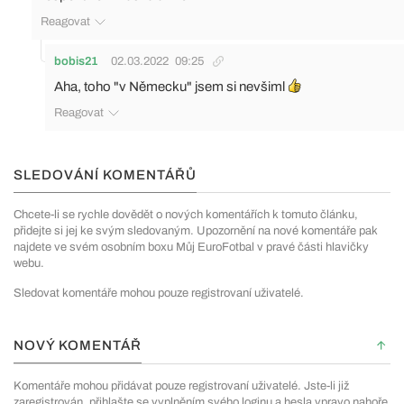
Reagovat
bobis21
02.03.2022
09:25
Aha, toho "v Německu" jsem si nevšiml
Reagovat
SLEDOVÁNÍ KOMENTÁŘŮ
Chcete-li se rychle dovědět o nových komentářích k tomuto článku,
přidejte si jej ke svým sledovaným. Upozornění na nové komentáře pak
najdete ve svém osobním boxu Můj EuroFotbal v pravé části hlavičky
webu.
Sledovat komentáře mohou pouze registrovaní uživatelé.
NOVÝ KOMENTÁŘ
Komentáře mohou přidávat pouze registrovaní uživatelé. Jste-li již
zaregistrován, přihlašte se vyplněním svého loginu a hesla vpravo nahoře