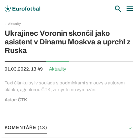
Aktuality
Ukrajinec Voronin skončil jako
asistent v Dinamu Moskva a uprchl z
Ruska
01.03.2022, 13:49
Aktuality
Text článku byl v souladu s podmínkami smlouvy s autorem
článku, agenturou ČTK, ze systému vymazán.
Autor: ČTK
KOMENTÁŘE (13)