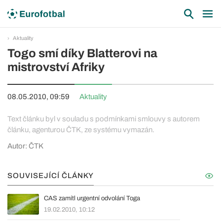
Aktuality
Togo smí díky Blatterovi na
mistrovství Afriky
08.05.2010, 09:59
Aktuality
Text článku byl v souladu s podmínkami smlouvy s autorem
článku, agenturou ČTK, ze systému vymazán.
Autor: ČTK
SOUVISEJÍCÍ ČLÁNKY
CAS zamítl urgentní odvolání Toga
19.02.2010, 10:12