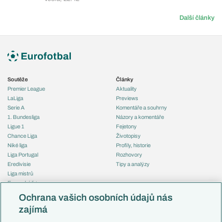
Další články
Soutěže
Články
Premier League
Aktuality
LaLiga
Previews
Serie A
Komentáře a souhrny
1. Bundesliga
Názory a komentáře
Ligue 1
Fejetony
Chance Liga
Životopisy
Niké liga
Profily, historie
Liga Portugal
Rozhovory
Eredivisie
Tipy a analýzy
Liga mistrů
Evropská liga
Reprezentace
Konferenční liga
Česko
Ochrana vašich osobních údajů nás
Mistrovství světa
Slovensko
zajímá
Liga národů
Anglie