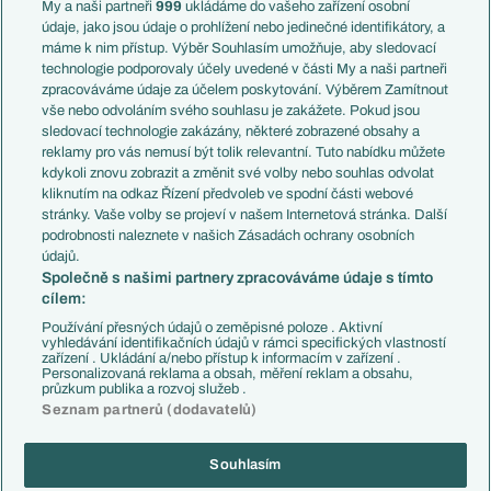
Francie
My a naši partneři
999
ukládáme do vašeho zařízení osobní
Témata
Itálie
údaje, jako jsou údaje o prohlížení nebo jedinečné identifikátory, a
Představení týmů MS
Německo
máme k nim přístup. Výběr Souhlasím umožňuje, aby sledovací
EuroSkauting
Španělsko
technologie podporovaly účely uvedené v části My a naši partneři
PL v kostce
Argentina
zpracováváme údaje za účelem poskytování. Výběrem Zamítnout
Evropské koeficienty
Brazílie
vše nebo odvoláním svého souhlasu je zakážete. Pokud jsou
Přestupy
sledovací technologie zakázány, některé zobrazené obsahy a
Přestupové spekulace
reklamy pro vás nemusí být tolik relevantní. Tuto nabídku můžete
Přestupy
Zranění
kdykoli znovu zobrazit a změnit své volby nebo souhlas odvolat
Zápasy
kliknutím na odkaz Řízení předvoleb ve spodní části webové
Livescore
stránky. Vaše volby se projeví v našem Internetová stránka. Další
Kluby
Tipovací soutěž
podrobnosti naleznete v našich Zásadách ochrany osobních
Arsenal FC
Fotbal TV
údajů.
Chelsea FC
Společně s našimi partnery zpracováváme údaje s tímto
Manchester United
cílem:
AC Milán
Juventus FC
Používání přesných údajů o zeměpisné poloze . Aktivní
Bayern Mnichov
vyhledávání identifikačních údajů v rámci specifických vlastností
zařízení . Ukládání a/nebo přístup k informacím v zařízení .
FC Barcelona
Personalizovaná reklama a obsah, měření reklam a obsahu,
Real Madrid
průzkum publika a rozvoj služeb .
Seznam partnerů (dodavatelů)
Souhlasím