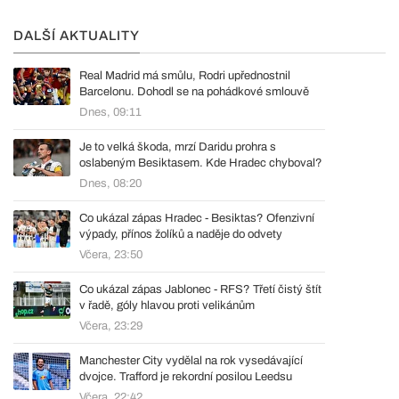
DALŠÍ AKTUALITY
Real Madrid má smůlu, Rodri upřednostnil
Barcelonu. Dohodl se na pohádkové smlouvě
Dnes, 09:11
Je to velká škoda, mrzí Daridu prohra s
oslabeným Besiktasem. Kde Hradec chyboval?
Dnes, 08:20
Co ukázal zápas Hradec - Besiktas? Ofenzivní
výpady, přínos žolíků a naděje do odvety
Včera, 23:50
Co ukázal zápas Jablonec - RFS? Třetí čistý štít
v řadě, góly hlavou proti velikánům
Včera, 23:29
Manchester City vydělal na rok vysedávající
dvojce. Trafford je rekordní posilou Leedsu
Včera, 22:42