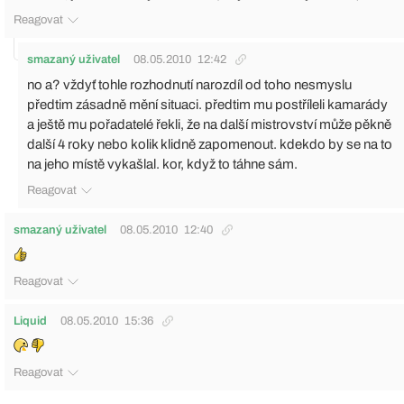
Reagovat
smazaný uživatel
08.05.2010
12:42
no a? vždyť tohle rozhodnutí narozdíl od toho nesmyslu
předtim zásadně mění situaci. předtim mu postříleli kamarády
a ještě mu pořadatelé řekli, že na další mistrovství může pěkně
další 4 roky nebo kolik klidně zapomenout. kdekdo by se na to
na jeho místě vykašlal. kor, když to táhne sám.
Reagovat
smazaný uživatel
08.05.2010
12:40
Reagovat
Liquid
08.05.2010
15:36
Reagovat