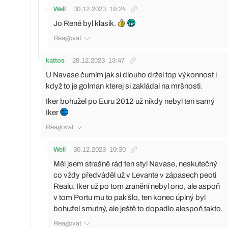
Well
30.12.2023
19:24
Jo René byl klasik.
Reagovat
kattos
28.12.2023
13:47
U Navase čumím jak si dlouho držel top výkonnost i
když to je golman kterej si zakládal na mršnosti.
Iker bohužel po Euru 2012 už nikdy nebyl ten samý
Iker
Reagovat
Well
30.12.2023
19:30
Měl jsem strašně rád ten styl Navase, neskutečný
co vždy předváděl už v Levante v zápasech peoti
Realu. Iker už po tom zranění nebyl ono, ale aspoň
v tom Portu mu to pak šlo, ten konec úplný byl
bohužel smutný, ale ještě to dopadlo alespoň takto.
Reagovat