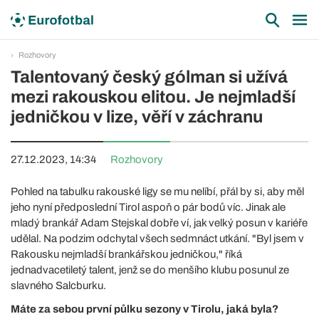
Rozhovory
Talentovaný český gólman si užívá
mezi rakouskou elitou. Je nejmladší
jedničkou v lize, věří v záchranu
27.12.2023, 14:34
Rozhovory
Pohled na tabulku rakouské ligy se mu nelíbí, přál by si, aby měl
jeho nyní předposlední Tirol aspoň o pár bodů víc. Jinak ale
mladý brankář Adam Stejskal dobře ví, jak velký posun v kariéře
udělal. Na podzim odchytal všech sedmnáct utkání. "Byl jsem v
Rakousku nejmladší brankářskou jedničkou," říká
jednadvacetiletý talent, jenž se do menšího klubu posunul ze
slavného Salcburku.
Máte za sebou první půlku sezony v Tirolu, jaká byla?