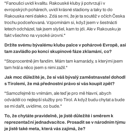
"Fanoušci uvidí kvalitu. Rakouské kluby ji potvrzují i v
evropských pohárech, uvidí krásné stadiony a taky to do
Rakouska není daleko. Zdá se mi, že je ta soutěž v očích Česka
trochu podceňovaná. Vzpomínám si, když jsem v šestnácti
letech odcházel, tak jsem slyšel, kam to jdi. Ale v Rakousku je
fakt všechno na vysoké úrovni."
Držíte svému bývalému klubu palce v pohárové Evropě, asi
tam zavládlo po konci skupinové fáze zklamání, co?
"Stoprocentně jim fandím. Mám tam kamarády, s kterými jsem
tam hrál a něco jsem s nimi zažil."
Jak moc důležité je, že si váš bývalý zaměstnavatel dohodl
s Tirolemi, že má přednostní právo si vás koupit zpět?
"Samozřejmě to vnímám, ale teď je pro mě hlavní, abych
odváděl co nejlepší služby pro Tirol. A když budu chytat a bude
se mi dařit, uvidíme, co bude."
To, že chytáte pravidelně, je jistě důležité i směrem k
reprezentační jednadvacítce. Prosadit se v národním týmu
je jistě také meta, která vás zajímá, že?