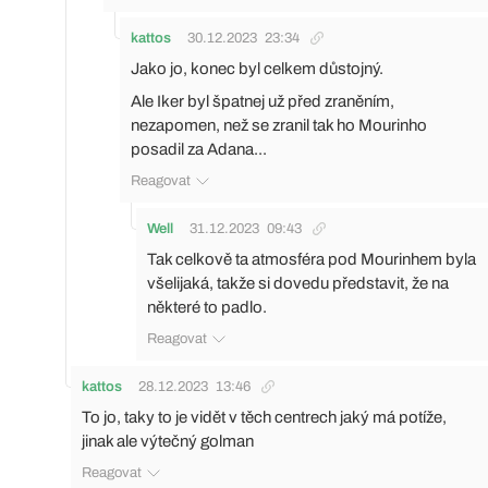
kattos
30.12.2023
23:34
Jako jo, konec byl celkem důstojný.
Ale Iker byl špatnej už před zraněním,
nezapomen, než se zranil tak ho Mourinho
posadil za Adana...
Reagovat
Well
31.12.2023
09:43
Tak celkově ta atmosféra pod Mourinhem byla
všelijaká, takže si dovedu představit, že na
některé to padlo.
Reagovat
kattos
28.12.2023
13:46
To jo, taky to je vidět v těch centrech jaký má potíže,
jinak ale výtečný golman
Reagovat