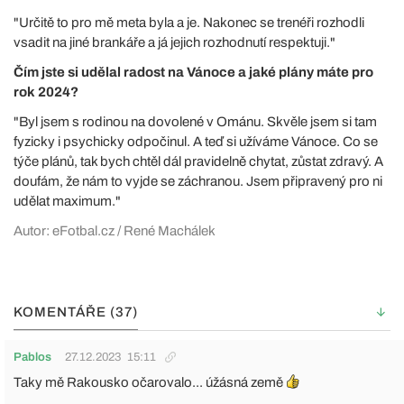
"Určitě to pro mě meta byla a je. Nakonec se trenéři rozhodli
vsadit na jiné brankáře a já jejich rozhodnutí respektuji."
Čím jste si udělal radost na Vánoce a jaké plány máte pro
rok 2024?
"Byl jsem s rodinou na dovolené v Ománu. Skvěle jsem si tam
fyzicky i psychicky odpočinul. A teď si užíváme Vánoce. Co se
týče plánů, tak bych chtěl dál pravidelně chytat, zůstat zdravý. A
doufám, že nám to vyjde se záchranou. Jsem připravený pro ni
udělat maximum."
Autor: eFotbal.cz / René Machálek
KOMENTÁŘE (37)
Pablos
27.12.2023
15:11
Taky mě Rakousko očarovalo... úžásná země