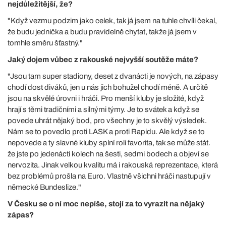
nejdůležitější, že?
"Když vezmu podzim jako celek, tak já jsem na tuhle chvíli čekal,
že budu jednička a budu pravidelně chytat, takže já jsem v
tomhle směru šťastný."
Jaký dojem vůbec z rakouské nejvyšší soutěže máte?
"Jsou tam super stadiony, deset z dvanácti je nových, na zápasy
chodí dost diváků, jen u nás jich bohužel chodí méně. A určitě
jsou na skvělé úrovni i hráči. Pro menší kluby je složité, když
hrají s těmi tradičními a silnými týmy. Je to svátek a když se
povede uhrát nějaký bod, pro všechny je to skvělý výsledek.
Nám se to povedlo proti LASK a proti Rapidu. Ale když se to
nepovede a ty slavné kluby splní roli favorita, tak se může stát.
že jste po jedenácti kolech na šesti, sedmi bodech a objeví se
nervozita. Jinak velkou kvalitu má i rakouská reprezentace, která
bez problémů prošla na Euro. Vlastně všichni hráči nastupují v
německé Bundeslize."
V Česku se o ní moc nepíše, stojí za to vyrazit na nějaký
zápas?