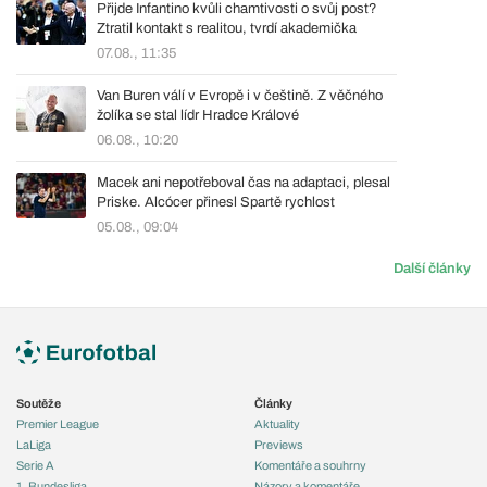
Přijde Infantino kvůli chamtivosti o svůj post?
Ztratil kontakt s realitou, tvrdí akademička
07.08., 11:35
Van Buren válí v Evropě i v češtině. Z věčného
žolíka se stal lídr Hradce Králové
06.08., 10:20
Macek ani nepotřeboval čas na adaptaci, plesal
Priske. Alcócer přinesl Spartě rychlost
05.08., 09:04
Další články
Soutěže
Články
Premier League
Aktuality
LaLiga
Previews
Serie A
Komentáře a souhrny
1. Bundesliga
Názory a komentáře