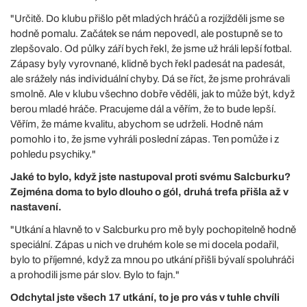
"Určitě. Do klubu přišlo pět mladých hráčů a rozjížděli jsme se
hodně pomalu. Začátek se nám nepovedl, ale postupně se to
zlepšovalo. Od půlky září bych řekl, že jsme už hráli lepší fotbal.
Zápasy byly vyrovnané, klidně bych řekl padesát na padesát,
ale srážely nás individuální chyby. Dá se říct, že jsme prohrávali
smolně. Ale v klubu všechno dobře věděli, jak to může být, když
berou mladé hráče. Pracujeme dál a věřím, že to bude lepší.
Věřím, že máme kvalitu, abychom se udrželi. Hodně nám
pomohlo i to, že jsme vyhráli poslední zápas. Ten pomůže i z
pohledu psychiky."
Jaké to bylo, když jste nastupoval proti svému Salcburku?
Zejména doma to bylo dlouho o gól, druhá trefa přišla až v
nastavení.
"Utkání a hlavně to v Salcburku pro mě byly pochopitelně hodně
speciální. Zápas u nich ve druhém kole se mi docela podařil,
bylo to příjemné, když za mnou po utkání přišli bývalí spoluhráči
a prohodili jsme pár slov. Bylo to fajn."
Odchytal jste všech 17 utkání, to je pro vás v tuhle chvíli