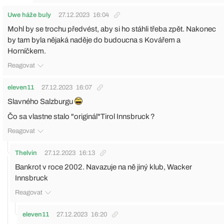
Uwe háže buly
27.12.2023
16:04
Mohl by se trochu předvést, aby si ho stáhli třeba zpět. Nakonec
by tam byla nějaká naděje do budoucna s Kovářem a
Horníčkem.
Reagovat
eleven11
27.12.2023
16:07
Slavného Salzburgu
Čo sa vlastne stalo "originál"Tirol Innsbruck ?
Reagovat
Thelvin
27.12.2023
16:13
Bankrot v roce 2002. Navazuje na ně jiný klub, Wacker
Innsbruck
Reagovat
eleven11
27.12.2023
16:20