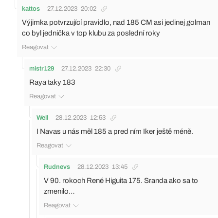
kattos
27.12.2023
20:02
Výjimka potvrzující pravidlo, nad 185 CM asi jedinej golman
co byl jednička v top klubu za poslední roky
Reagovat
mistr129
27.12.2023
22:30
Raya taky 183
Reagovat
Well
28.12.2023
12:53
I Navas u nás měl 185 a pred ním Iker ještě méně.
Reagovat
Rudnevs
28.12.2023
13:45
V 90. rokoch René Higuita 175. Sranda ako sa to
zmenilo…
Reagovat