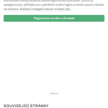
Komentáře mohou přidávat pouze registrovaní uživatelé. Jste-li již
zaregistrován, přihlašte se vyplněním svého loginu a hesla vpravo nahoře
na stránce. Nahlásit nelegální obsah můžete
zde
.
Registrace nového uživatele
SOUVISEJÍCÍ STRÁNKY