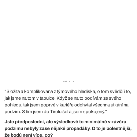
"Složitá a komplikovaná z týmového hlediska, o tom svědčí i to,
jak jsme na tom v tabulce. Když se na to podívám ze svého
pohledu, tak jsem poprvé v kariéře odchytal všechna utkání na
podzim. S tím jsem do Tirolu šel a jsem spokojený."
Jste předposlední, ale výsledkově to minimálně v závěru
podzimu nebyly zase nějaké propadáky. O to je bolestnější,
že bodů není více, co?