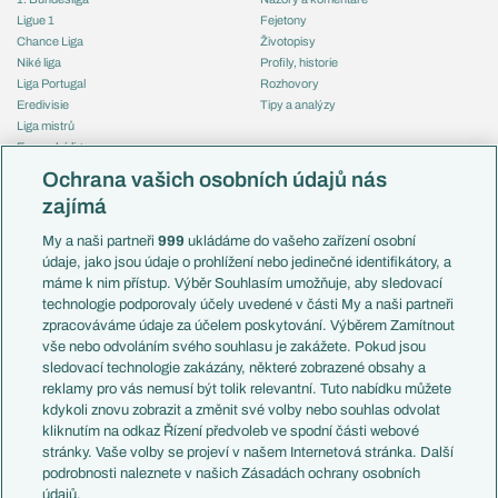
Ligue 1
Fejetony
Chance Liga
Životopisy
Niké liga
Profily, historie
Liga Portugal
Rozhovory
Eredivisie
Tipy a analýzy
Liga mistrů
Evropská liga
Reprezentace
Konferenční liga
Česko
Ochrana vašich osobních údajů nás
Mistrovství světa
Slovensko
zajímá
Liga národů
Anglie
Francie
My a naši partneři
999
ukládáme do vašeho zařízení osobní
Témata
Itálie
údaje, jako jsou údaje o prohlížení nebo jedinečné identifikátory, a
Představení týmů MS
Německo
máme k nim přístup. Výběr Souhlasím umožňuje, aby sledovací
EuroSkauting
Španělsko
technologie podporovaly účely uvedené v části My a naši partneři
PL v kostce
Argentina
zpracováváme údaje za účelem poskytování. Výběrem Zamítnout
Evropské koeficienty
Brazílie
vše nebo odvoláním svého souhlasu je zakážete. Pokud jsou
Přestupy
sledovací technologie zakázány, některé zobrazené obsahy a
Přestupové spekulace
reklamy pro vás nemusí být tolik relevantní. Tuto nabídku můžete
Přestupy
Zranění
kdykoli znovu zobrazit a změnit své volby nebo souhlas odvolat
Zápasy
kliknutím na odkaz Řízení předvoleb ve spodní části webové
Livescore
stránky. Vaše volby se projeví v našem Internetová stránka. Další
Kluby
Tipovací soutěž
podrobnosti naleznete v našich Zásadách ochrany osobních
Arsenal FC
Fotbal TV
údajů.
Chelsea FC