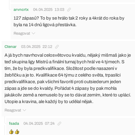
arvncrtx
04.04.2025
13:03
127 zápasů? To by se hrálo tak 2 roky a 4krát do roka by
byla na 14 dnů ligová přestávka.
Reagovat
Ctenar
03.04.2025
22:12
A já bych navrhoval celosvětovou kvaldu, nějaký mišmaš jako je
teď skupina ligy Mistrů a finální turnaj bych hrál ve 4 týmech. S
tím, že by byla predkvalifikace. Složitost podle nasazení v
žebříčku a je to. Kvalifikace 64 týmu z celého světa, trpaslíci
predkvalifikace, pak všichni favoriti proti outsiederum jeden
zápas a jde se do kvaldy. Pořádat 4 zápasy by pak mohla
jakákoliv země a nemuselo by se to dávat zemím, které to uplácí.
Utopie a kravina, ale každý by to udělal nějak.
Reagovat
fsada
04.04.2025
07:24