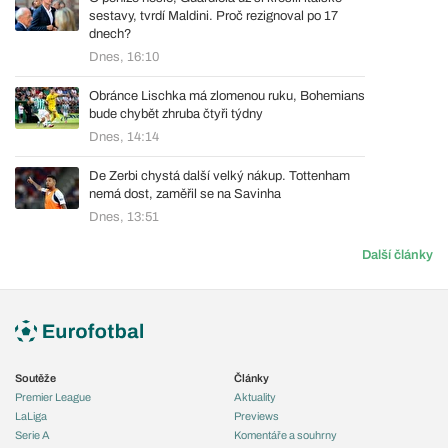
sestavy, tvrdí Maldini. Proč rezignoval po 17
dnech?
Dnes, 16:10
Obránce Lischka má zlomenou ruku, Bohemians
bude chybět zhruba čtyři týdny
Dnes, 14:14
De Zerbi chystá další velký nákup. Tottenham
nemá dost, zaměřil se na Savinha
Dnes, 13:51
Další články
Soutěže
Články
Premier League
Aktuality
LaLiga
Previews
Serie A
Komentáře a souhrny