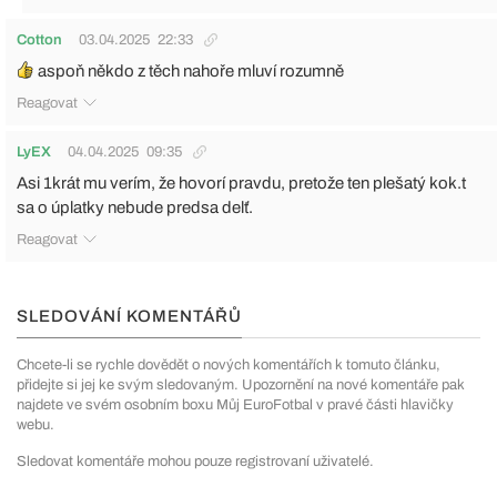
Cotton
03.04.2025
22:33
aspoň někdo z těch nahoře mluví rozumně
Reagovat
LyEX
04.04.2025
09:35
Asi 1krát mu verím, že hovorí pravdu, pretože ten plešatý kok.t
sa o úplatky nebude predsa delť.
Reagovat
SLEDOVÁNÍ KOMENTÁŘŮ
Chcete-li se rychle dovědět o nových komentářích k tomuto článku,
přidejte si jej ke svým sledovaným. Upozornění na nové komentáře pak
najdete ve svém osobním boxu Můj EuroFotbal v pravé části hlavičky
webu.
Sledovat komentáře mohou pouze registrovaní uživatelé.