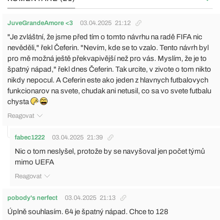
JuveGrandeAmore <3
03.04.2025
21:12
"Je zvláštní, že jsme před tím o tomto návrhu na radě FIFA nic
nevěděli," řekl Čeferin. "Nevím, kde se to vzalo. Tento návrh byl
pro mě možná ještě překvapivější než pro vás. Myslím, že je to
špatný nápad," řekl dnes Čeferin. Tak urcite, v zivote o tom nikto
nikdy nepocul. A Ceferin este ako jeden z hlavnych futbalovych
funkcionarov na svete, chudak ani netusil, co sa vo svete futbalu
chysta
Reagovat
fabec1222
03.04.2025
21:39
Nic o tom neslyšel, protože by se navyšoval jen počet týmů
mimo UEFA
Reagovat
pobody's nerfect
03.04.2025
21:13
Úplně souhlasím. 64 je špatný nápad. Chce to 128