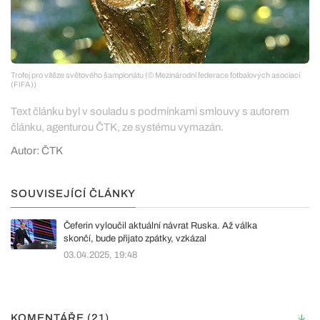
Trofej pro vítěze světového šampionátu (© Mezinárodní federace fotbalových asociací
(FIFA))
Text článku byl v souladu s podmínkami smlouvy s autorem
článku, agenturou ČTK, ze systému vymazán.
Autor: ČTK
SOUVISEJÍCÍ ČLÁNKY
Čeferin vyloučil aktuální návrat Ruska. Až válka
skončí, bude přijato zpátky, vzkázal
03.04.2025, 19:48
KOMENTÁŘE (21)