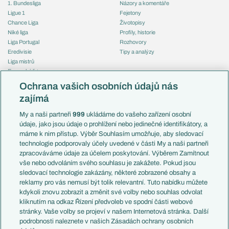
1. Bundesliga
Názory a komentáře
Ligue 1
Fejetony
Chance Liga
Životopisy
Niké liga
Profily, historie
Liga Portugal
Rozhovory
Eredivisie
Tipy a analýzy
Liga mistrů
Evropská liga
Reprezentace
Konferenční liga
Česko
Ochrana vašich osobních údajů nás
Mistrovství světa
Slovensko
zajímá
Liga národů
Anglie
Francie
My a naši partneři
999
ukládáme do vašeho zařízení osobní
Témata
Itálie
údaje, jako jsou údaje o prohlížení nebo jedinečné identifikátory, a
Představení týmů MS
Německo
máme k nim přístup. Výběr Souhlasím umožňuje, aby sledovací
EuroSkauting
Španělsko
technologie podporovaly účely uvedené v části My a naši partneři
PL v kostce
Argentina
zpracováváme údaje za účelem poskytování. Výběrem Zamítnout
Evropské koeficienty
Brazílie
vše nebo odvoláním svého souhlasu je zakážete. Pokud jsou
Přestupy
sledovací technologie zakázány, některé zobrazené obsahy a
Přestupové spekulace
reklamy pro vás nemusí být tolik relevantní. Tuto nabídku můžete
Přestupy
Zranění
kdykoli znovu zobrazit a změnit své volby nebo souhlas odvolat
Zápasy
kliknutím na odkaz Řízení předvoleb ve spodní části webové
Livescore
stránky. Vaše volby se projeví v našem Internetová stránka. Další
Kluby
Tipovací soutěž
podrobnosti naleznete v našich Zásadách ochrany osobních
Arsenal FC