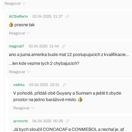
Reagovat
ACSeRw!n
03.04.2025
21:27
presne tak
Reagovat
magnat7
03.04.2025
21:44
ano a juzna amerika bude mat 12 postupujucich z kvalifikacie...
...len kde vezme tych 2 chybajucich?
Reagovat
veikko
03.04.2025
22:51
V pohodě, přidáš obě Guyany a Surinam a ještě ti zbyde
prostor na jedno barážové místo.
Reagovat
arvncrtx
04.04.2025
00:29
Já bych sloučil CONCACAF a CONMEBOL a nechal je, ať