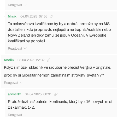
Reagovat
Mrcix
04.04.2025
07:56
Ta celosvětová kvalifikace by byla dobrá, protože by na MS
dostal ten, kdo je opravdu nejlepší a ne trapná Austrálie nebo
Nový Zéland jen díky tomu, že jsou v Oceánii. V Evropské
kvalifikaci by pohořeli.
Reagovat
Modi6
03.04.2025
22:32
Když si může i skladník ve šroubárně přečíst Vergilia v originále,
proč by si Gibraltar nemohl zahrát na mistrovství světa ???
Reagovat
arvncrtx
04.04.2025
00:31
Protože leží na špatném kontinentu, který by z 16 nových míst
získal max. 1-2.
Reagovat