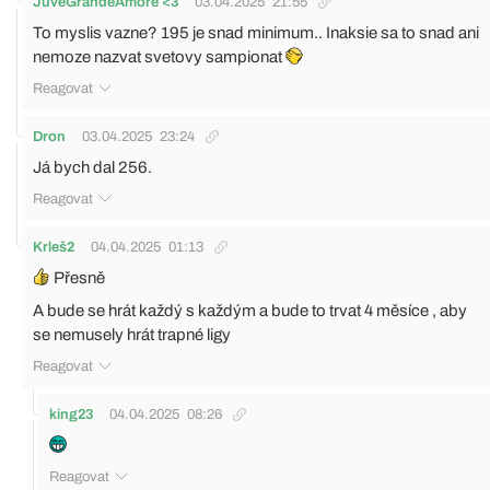
JuveGrandeAmore <3
03.04.2025
21:55
To myslis vazne? 195 je snad minimum.. Inaksie sa to snad ani
nemoze nazvat svetovy sampionat
Reagovat
Dron
03.04.2025
23:24
Já bych dal 256.
Reagovat
Krleš2
04.04.2025
01:13
Přesně
A bude se hrát každý s každým a bude to trvat 4 měsíce , aby
se nemusely hrát trapné ligy
Reagovat
king23
04.04.2025
08:26
Reagovat