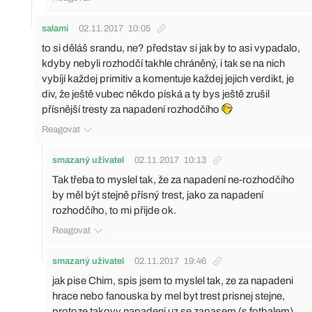
salami
02.11.2017
10:05
to si děláš srandu, ne? představ si jak by to asi vypadalo,
kdyby nebyli rozhodčí takhle chráněný, i tak se na nich
vybíjí každej primitiv a komentuje každej jejich verdikt, je
div, že ještě vubec někdo píská a ty bys ještě zrušil
přísnější tresty za napadení rozhodčího
Reagovat
smazaný uživatel
02.11.2017
10:13
Tak třeba to myslel tak, že za napadení ne-rozhodčího
by měl být stejně přísný trest, jako za napadení
rozhodčího, to mi přijde ok.
Reagovat
smazaný uživatel
02.11.2017
19:46
jak pise Chim, spis jsem to myslel tak, ze za napadeni
hrace nebo fanouska by mel byt trest prisnej stejne,
protoze takovy napadeni uz se zapasem (s fotbalem)