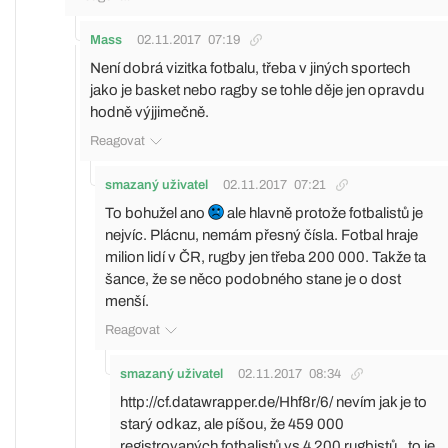
Mass
02.11.2017
07:19
Není dobrá vizitka fotbalu, třeba v jiných sportech
jako je basket nebo ragby se tohle děje jen opravdu
hodně výjjimečně.
Reagovat
smazaný uživatel
02.11.2017
07:21
To bohužel ano
ale hlavně protože fotbalistů je
nejvíc. Plácnu, nemám přesný čísla. Fotbal hraje
milion lidí v ČR, rugby jen třeba 200 000. Takže ta
šance, že se něco podobného stane je o dost
menší.
Reagovat
smazaný uživatel
02.11.2017
08:34
http://cf.datawrapper.de/Hhf8r/6/
nevím jak je to
starý odkaz, ale píšou, že 459 000
registrovaných fotbalistů vs 4 200 rugbistů.. to je