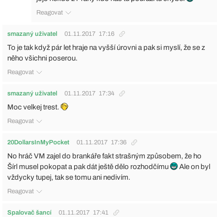
Reagovat
smazaný uživatel
01.11.2017
17:16
To je tak když pár let hraje na vyšší úrovni a pak si myslí, že se z
něho všichni poserou.
Reagovat
smazaný uživatel
01.11.2017
17:34
Moc velkej trest.
Reagovat
20DollarsInMyPocket
01.11.2017
17:36
No hráč VM zajel do brankáře fakt strašným způsobem, že ho
Šírl musel pokopat a pak dát ještě dělo rozhodčímu
Ale on byl
vždycky tupej, tak se tomu ani nedivím.
Reagovat
Spalovač šancí
01.11.2017
17:41