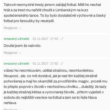
Takové nesmyslné tresty jenom zabíjejí fotbal. Měli ho nechat
hrát a za trest mu nařídit chodit s Limberským na kurz
společenského tance. To by bylo dostatečně výchovné a český
fotbal pro fanoušky by neutrpěl.
Reagovat
smazaný uživatel
01.11.2017
17:43
Doufal jsem že natvrdo.
Reagovat
smazaný uživatel
01.11.2017
17:52
vůbec ho neomlouvám, udělal strašnou, neomluvitelnou
hloupost.. ale. co mě dostává, jak je nad tím každej strašně
pohoršenej a mají ho okamžitě za prvotřídního magor.. prostě mu
to přeplo poprvé v životě v nevhodnou chvilku.,..duležitý. že tady
je každej strašnej klidas a vyrovnanej člověk.. přitom vyjedeš v
sobotu do nejbližší vesnice na fotbal a tam se to řeže hlava
nehlava