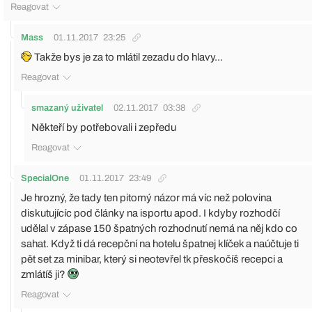
Reagovat
Mass
01.11.2017
23:25
Takže bys je za to mlátil zezadu do hlavy...
Reagovat
smazaný uživatel
02.11.2017
03:38
Někteří by potřebovali i zepředu
Reagovat
SpecialOne
01.11.2017
23:49
Je hrozný, že tady ten pitomý názor má víc než polovina
diskutujícíc pod články na isportu apod. I kdyby rozhodčí
udělal v zápase 150 špatných rozhodnutí nemá na něj kdo co
sahat. Když ti dá recepční na hotelu špatnej klíček a naúčtuje ti
pět set za minibar, který si neotevřel tk přeskočíš recepci a
zmlátíš ji?
Reagovat