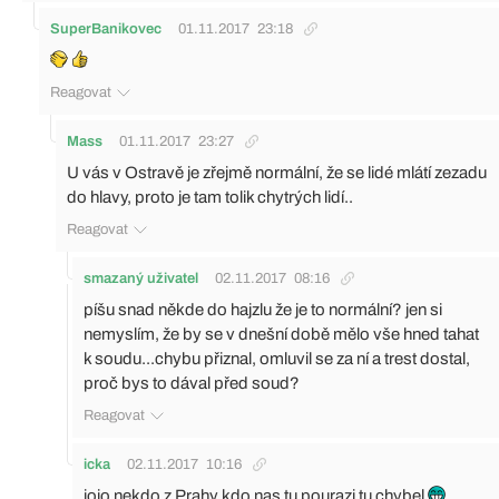
SuperBanikovec
01.11.2017
23:18
Reagovat
Mass
01.11.2017
23:27
U vás v Ostravě je zřejmě normální, že se lidé mlátí zezadu
do hlavy, proto je tam tolik chytrých lidí..
Reagovat
smazaný uživatel
02.11.2017
08:16
píšu snad někde do hajzlu že je to normální? jen si
nemyslím, že by se v dnešní době mělo vše hned tahat
k soudu...chybu přiznal, omluvil se za ní a trest dostal,
proč bys to dával před soud?
Reagovat
icka
02.11.2017
10:16
jojo nekdo z Prahy kdo nas tu pourazi tu chybel