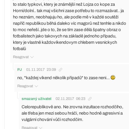
to stalo typkovi, ktery je známější než Lojza co kope za
Horni/dolní.. tak maj všichni zase potřebu to rozmazávat.. ja
ho neznám, neobhajuju ho, ale podle mě v každé soutěži
napříč republikou běhá daleko víc magorů než tenhle a nikdo
to moc neřeší..jde o to, že se tím zase dělá špatny obraz o
fotbalistech jako takovych na základě jednoho případu,
ktery je vlastně každovíkendovym chlebem vesnickych
fotbalů
Reagovat
PJ
01.11.2017
23:09
no, "každej víkend několik případů" to zase neni...
Reagovat
smazaný uživatel
02.11.2017
06:23
Celorepublikově ano. Ne zrovna inzultace rozhodčího,
ale třeba jen mezi sebou hráči, nebo hodně agresivní a
vulgární chování vůči rozhodčím.
Reagovat