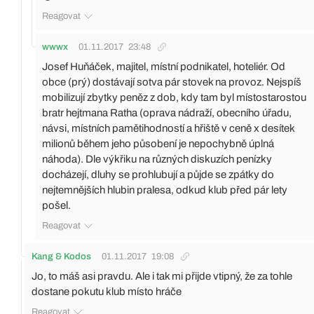
Reagovat
wwwx
01.11.2017
23:48
Josef Huňáček, majitel, místní podnikatel, hoteliér. Od
obce (prý) dostávají sotva pár stovek na provoz. Nejspíš
mobilizují zbytky peněz z dob, kdy tam byl místostarostou
bratr hejtmana Ratha (oprava nádraží, obecního úřadu,
návsi, místních pamětihodností a hřiště v ceně x desítek
milionů během jeho působení je nepochybně úplná
náhoda). Dle výkřiku na různých diskuzích penízky
docházejí, dluhy se prohlubují a půjde se zpátky do
nejtemnějších hlubin pralesa, odkud klub před pár lety
pošel.
Reagovat
Kang & Kodos
01.11.2017
19:08
Jo, to máš asi pravdu. Ale i tak mi přijde vtipný, že za tohle
dostane pokutu klub místo hráče
Reagovat