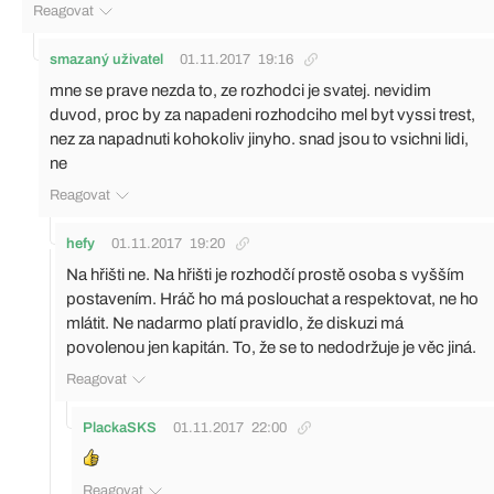
Reagovat
smazaný uživatel
01.11.2017
19:16
mne se prave nezda to, ze rozhodci je svatej. nevidim
duvod, proc by za napadeni rozhodciho mel byt vyssi trest,
nez za napadnuti kohokoliv jinyho. snad jsou to vsichni lidi,
ne
Reagovat
hefy
01.11.2017
19:20
Na hřišti ne. Na hřišti je rozhodčí prostě osoba s vyšším
postavením. Hráč ho má poslouchat a respektovat, ne ho
mlátit. Ne nadarmo platí pravidlo, že diskuzi má
povolenou jen kapitán. To, že se to nedodržuje je věc jiná.
Reagovat
PlackaSKS
01.11.2017
22:00
Reagovat