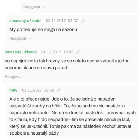
Reagovat
smazaný uživatel
02.11.2017
03:37
My potřebujeme mega na sezónu
Reagovat
smazaný uživatel
01.11.2017
18:53
no neprijde mi to tak hrozny, ze se nekdo necha vytocit a jednu
nekomu placne se stava porad.
Reagovat
hefy
01.11.2017
19:00
Ale o to přece nejde. Jde o to, že se jedná o napadení
najsvatější osoby na hřišti. To, že se sudímu nic nestalo je
naprosto irelevantní. Nemá se trestat následek.. přirovnal bych
to k faulu, kdy hráč neupadne - tim se přece ale nenuluje faul,
který se uskutečnil. Tohle pak má za následek nechuť ustávat
souboje a neustálý pády.