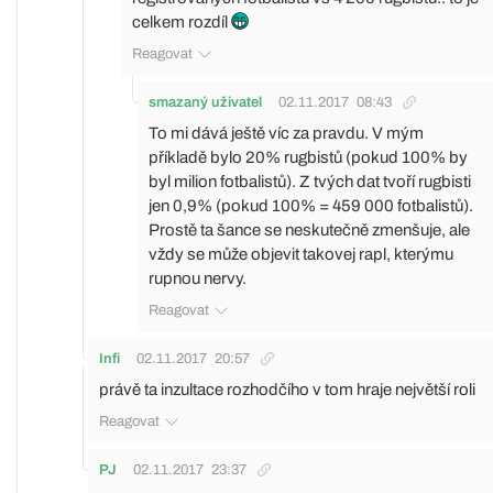
celkem rozdíl
Reagovat
smazaný uživatel
02.11.2017
08:43
To mi dává ještě víc za pravdu. V mým
příkladě bylo 20% rugbistů (pokud 100% by
byl milion fotbalistů). Z tvých dat tvoří rugbisti
jen 0,9% (pokud 100% = 459 000 fotbalistů).
Prostě ta šance se neskutečně zmenšuje, ale
vždy se může objevit takovej rapl, kterýmu
rupnou nervy.
Reagovat
Infi
02.11.2017
20:57
právě ta inzultace rozhodčího v tom hraje největší roli
Reagovat
PJ
02.11.2017
23:37