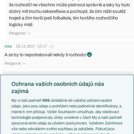
že rozhodčí ne všechno může písknout správně a taky by bylo
dobrý mít trochu sebereflexe a pochopit, že čim nižší soutěž
hraješ a čim horší jseš fotbalista, tim horšího rozhodčího
logicky máš
Reagovat
icka
02.11.2017
10:17
A ze by to nepotrebovali nekdy ti rozhodci
Reagovat
smazaný uživatel
02.11.2017
12:17
Ochrana vašich osobních údajů nás
Tí čo by to potrebovali nedostávajú bitku, ale odmeny, či už
zajímá
prachy alebo sú nasadzovaný na dôležité zápasy napríklad v
LM.
My a naši partneři
999
ukládáme do vašeho zařízení osobní
údaje, jako jsou údaje o prohlížení nebo jedinečné identifikátory, a
Reagovat
máme k nim přístup. Výběr Souhlasím umožňuje, aby sledovací
technologie podporovaly účely uvedené v části My a naši partneři
icka
02.11.2017
12:46
zpracováváme údaje za účelem poskytování. Výběrem Zamítnout
oh sherlock
vše nebo odvoláním svého souhlasu je zakážete. Pokud jsou