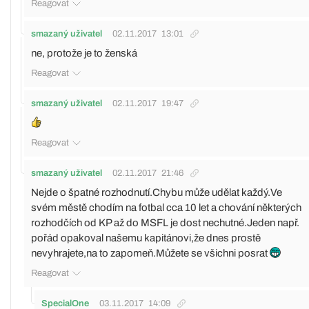
Reagovat
smazaný uživatel
02.11.2017
13:01
ne, protože je to ženská
Reagovat
smazaný uživatel
02.11.2017
19:47
Reagovat
smazaný uživatel
02.11.2017
21:46
Nejde o špatné rozhodnutí.Chybu může udělat každý.Ve
svém městě chodím na fotbal cca 10 let a chování některých
rozhodčích od KP až do MSFL je dost nechutné.Jeden např.
pořád opakoval našemu kapitánovi,že dnes prostě
nevyhrajete,na to zapomeň.Můžete se všichni posrat
Reagovat
SpecialOne
03.11.2017
14:09