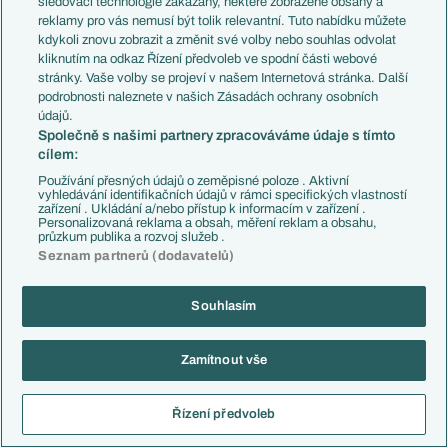
sledovací technologie zakázány, některé zobrazené obsahy a
Reagovat
reklamy pro vás nemusí být tolik relevantní. Tuto nabídku můžete
kdykoli znovu zobrazit a změnit své volby nebo souhlas odvolat
kliknutím na odkaz Řízení předvoleb ve spodní části webové
SLEDOVÁNÍ KOMENTÁŘŮ
stránky. Vaše volby se projeví v našem Internetová stránka. Další
podrobnosti naleznete v našich Zásadách ochrany osobních
údajů.
Chcete-li se rychle dovědět o nových komentářích k tomuto článku,
Společně s našimi partnery zpracováváme údaje s tímto
přidejte si jej ke svým sledovaným. Upozornění na nové komentáře pak
cílem:
najdete ve svém osobním boxu Můj EuroFotbal v pravé části hlavičky
webu.
Používání přesných údajů o zeměpisné poloze . Aktivní
vyhledávání identifikačních údajů v rámci specifických vlastností
zařízení . Ukládání a/nebo přístup k informacím v zařízení .
Sledovat komentáře mohou pouze registrovaní uživatelé.
Personalizovaná reklama a obsah, měření reklam a obsahu,
průzkum publika a rozvoj služeb .
Seznam partnerů (dodavatelů)
NOVÝ KOMENTÁŘ
Souhlasím
Komentáře mohou přidávat pouze registrovaní uživatelé. Jste-li již
zaregistrován, přihlašte se vyplněním svého loginu a hesla vpravo nahoře
na stránce. Nahlásit nelegální obsah můžete
zde
.
Zamítnout vše
Registrace nového uživatele
Řízení předvoleb