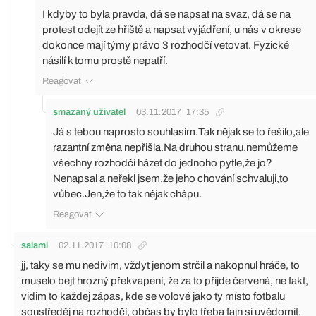
I kdyby to byla pravda, dá se napsat na svaz, dá se na
protest odejít ze hřiště a napsat vyjádření, u nás v okrese
dokonce mají týmy právo 3 rozhodčí vetovat. Fyzické
násilí k tomu prostě nepatří.
Reagovat
smazaný uživatel
03.11.2017
17:35
Já s tebou naprosto souhlasím.Tak nějak se to řešilo,ale
razantní změna nepřišla.Na druhou stranu,nemůžeme
všechny rozhodčí házet do jednoho pytle,že jo?
Nenapsal a neřekl jsem,že jeho chování schvaluji,to
vůbec.Jen,že to tak nějak chápu.
Reagovat
salami
02.11.2017
10:08
jj, taky se mu nedivim, vždyt jenom strčil a nakopnul hráče, to
muselo bejt hrozný překvapení, že za to přijde červená, ne fakt,
vidim to každej zápas, kde se volové jako ty místo fotbalu
soustředěj na rozhodčí, občas by bylo třeba fajn si uvědomit,