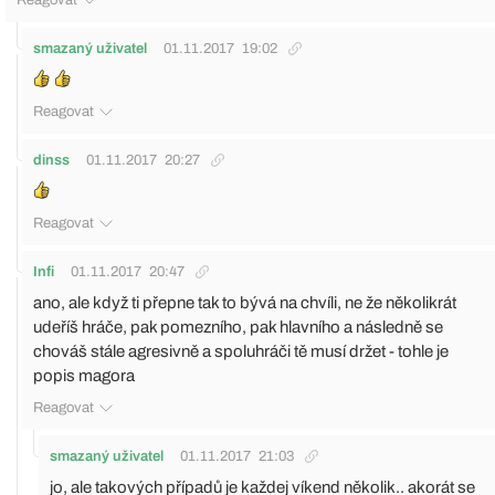
Reagovat
smazaný uživatel
01.11.2017
19:02
Reagovat
dinss
01.11.2017
20:27
Reagovat
Infi
01.11.2017
20:47
ano, ale když ti přepne tak to bývá na chvíli, ne že několikrát
udeříš hráče, pak pomezního, pak hlavního a následně se
chováš stále agresivně a spoluhráči tě musí držet - tohle je
popis magora
Reagovat
smazaný uživatel
01.11.2017
21:03
jo, ale takových případů je každej víkend několik.. akorát se