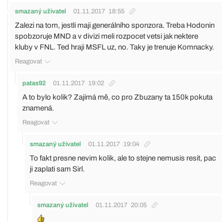
smazaný uživatel
01.11.2017
18:55
Zalezi na tom, jestli maji generálního sponzora. Treba Hodonin
spobzoruje MND a v divizi meli rozpocet vetsi jak nektere
kluby v FNL. Ted hraji MSFL uz, no. Taky je trenuje Komnacky.
Reagovat
patas92
01.11.2017
19:02
A to bylo kolik? Zajímá mě, co pro Zbuzany ta 150k pokuta
znamená.
Reagovat
smazaný uživatel
01.11.2017
19:04
To fakt presne nevim kolik, ale to stejne nemusis resit, pac
ji zaplati sam Sirl.
Reagovat
smazaný uživatel
01.11.2017
20:05