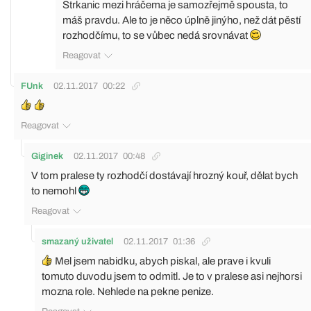
Strkanic mezi hráčema je samozřejmě spousta, to
máš pravdu. Ale to je něco úplně jinýho, než dát pěstí
rozhodčímu, to se vůbec nedá srovnávat
Reagovat
FUnk
02.11.2017
00:22
Reagovat
Giginek
02.11.2017
00:48
V tom pralese ty rozhodčí dostávají hrozný kouř, dělat bych
to nemohl
Reagovat
smazaný uživatel
02.11.2017
01:36
Mel jsem nabidku, abych piskal, ale prave i kvuli
tomuto duvodu jsem to odmitl. Je to v pralese asi nejhorsi
mozna role. Nehlede na pekne penize.