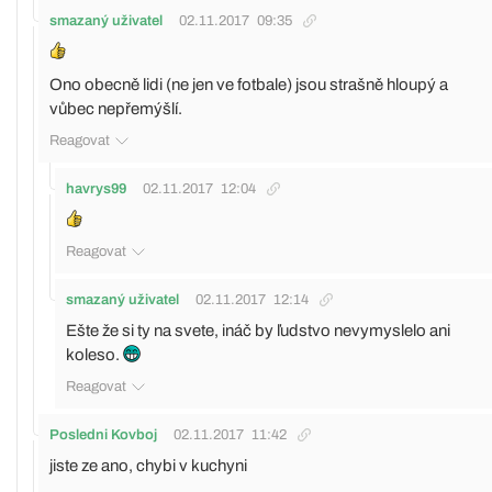
smazaný uživatel
02.11.2017
09:35
Ono obecně lidi (ne jen ve fotbale) jsou strašně hloupý a
vůbec nepřemýšlí.
Reagovat
havrys99
02.11.2017
12:04
Reagovat
smazaný uživatel
02.11.2017
12:14
Ešte že si ty na svete, ináč by ľudstvo nevymyslelo ani
koleso.
Reagovat
Posledni Kovboj
02.11.2017
11:42
jiste ze ano, chybi v kuchyni