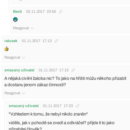
Bex5
02.11.2017
23:55
Reagovat
ratusek
01.11.2017
17:13
Reagovat
smazaný uživatel
01.11.2017
17:15
A nějaká civilní žaloba nic? To jako na hřišti můžu někoho přizabít
a dostanu jenom zákaz činnosti?
Reagovat
smazaný uživatel
01.11.2017
17:23
"Vzhledem k tomu, že nebyl nikdo zraněn"
viděls, jak v pohodě se zvedl a odkráčel? přijde ti to jako
přizabitej člověk?