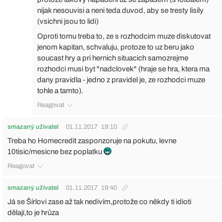
nijak nesouvisi a neni teda duvod, aby se tresty lisily
(vsichni jsou to lidi)
Oproti tomu treba to, ze s rozhodcim muze diskutovat
jenom kapitan, schvaluju, protoze to uz beru jako
soucast hry a pri hernich situacich samozrejme
rozhodci musi byt "nadclovek" (hraje se hra, ktera ma
dany pravidla - jedno z pravidel je, ze rozhodci muze
tohle a tamto).
Reagovat
smazaný uživatel
01.11.2017
19:10
Treba ho Homecredit zasponzoruje na pokutu, levne
10tisic/mesicne bez poplatku
Reagovat
smazaný uživatel
01.11.2017
19:40
Já se Šírlovi zase až tak nedivím,protože co někdy ti idioti
dělají,to je hrůza