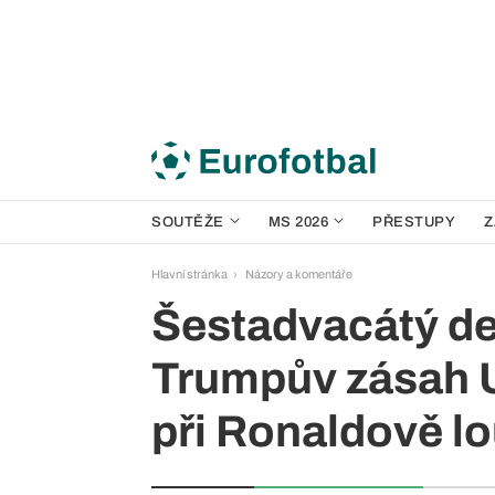
SOUTĚŽE
MS 2026
PŘESTUPY
Z
Hlavní stránka
Názory a komentáře
Šestadvacátý de
Trumpův zásah 
při Ronaldově l