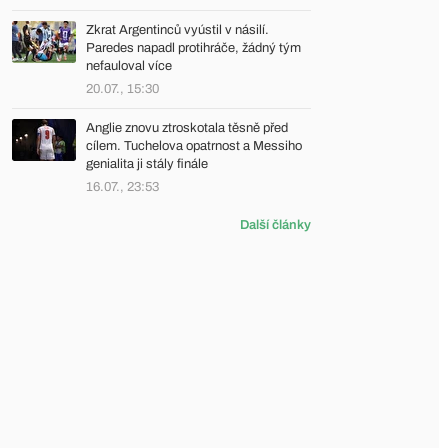
Zkrat Argentinců vyústil v násilí.
Paredes napadl protihráče, žádný tým
nefauloval více
20.07., 15:30
Anglie znovu ztroskotala těsně před
cílem. Tuchelova opatrnost a Messiho
genialita ji stály finále
16.07., 23:53
Další články