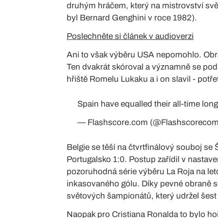
druhým hráčem, který na mistrovství svět
byl Bernard Genghini v roce 1982).
Poslechněte si článek v audioverzi
Ani to však výběru USA nepomohlo. Obran
Ten dvakrát skóroval a významně se podílel
hřiště Romelu Lukaku a i on slavil - potřetí
Spain have equalled their all-time lon
— Flashscore.com (@Flashscoreco
Belgie se těší na čtvrtfinálový souboj se
Portugalsko 1:0. Postup zařídil v nastav
pozoruhodná série výběru La Roja na leto
inkasovaného gólu. Díky pevné obraně se
světových šampionátů, který udržel šest 
Naopak pro Cristiana Ronalda to bylo hořk