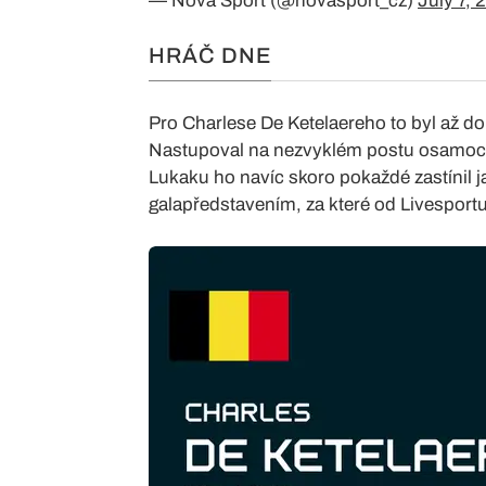
— Nova Sport (@novasport_cz)
July 7, 
HRÁČ DNE
Pro Charlese De Ketelaereho to byl až do
Nastupoval na nezvyklém postu osamoce
Lukaku ho navíc skoro pokaždé zastínil ja
galapředstavením, za které od Livesport