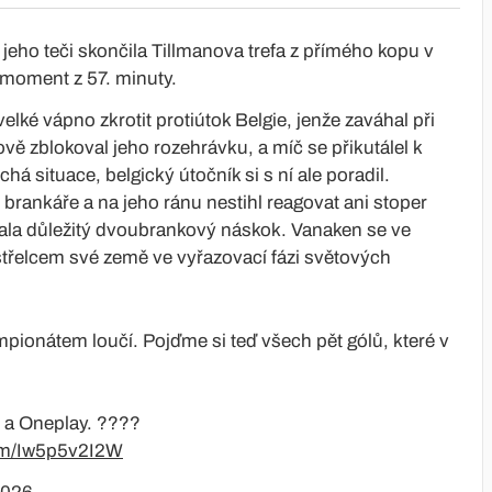
jeho teči skončila Tillmanova trefa z přímého kopu v
 moment z 57. minuty.
elké vápno zkrotit protiútok Belgie, jenže zaváhal při
ě zblokoval jeho rozehrávku, a míč se přikutálel k
 situace, belgický útočník si s ní ale poradil.
 brankáře a na jeho ránu nestihl reagovat ani stoper
skala důležitý dvoubrankový náskok. Vanaken se ve
střelcem své země ve vyřazovací fázi světových
ionátem loučí. Pojďme si teď všech pět gólů, které v
 a Oneplay. ????
com/Iw5p5v2I2W