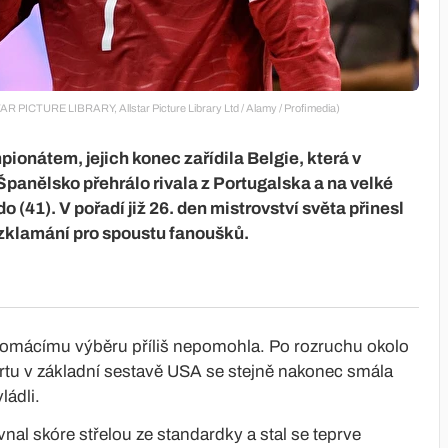
LSTAR PICTURE LIBRARY, Allstar Picture Library Ltd / Alamy / Profimedia)
ionátem, jejich konec zařídila Belgie, která v
Španělsko přehrálo rivala z Portugalska a na velké
 (41). V pořadí již 26. den mistrovství světa přinesl
zklamání pro spoustu fanoušků.
omácímu výběru příliš nepomohla. Po rozruchu okolo
artu v základní sestavě USA se stejně nakonec smála
ládli.
nal skóre střelou ze standardky a stal se teprve