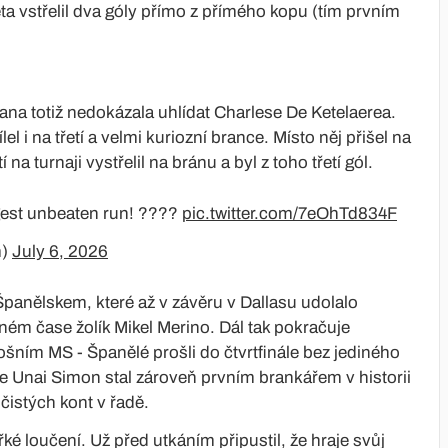
a vstřelil dva góly přímo z přímého kopu (tím prvním
a totiž nedokázala uhlídat Charlese De Ketelaerea.
 i na třetí a velmi kuriozní brance. Místo něj přišel na
 na turnaji vystřelil na bránu a byl z toho třetí gól.
gest unbeaten run! ????️
pic.twitter.com/7eOhTd834F
m)
July 6, 2026
 Španělskem, které až v závěru v Dallasu udolalo
eném čase žolík Mikel Merino. Dál tak pokračuje
šním MS - Španělé prošli do čtvrtfinále bez jediného
 Unai Simon stal zároveň prvním brankářem v historii
čistých kont v řadě.
é loučení. Už před utkáním připustil, že hraje svůj