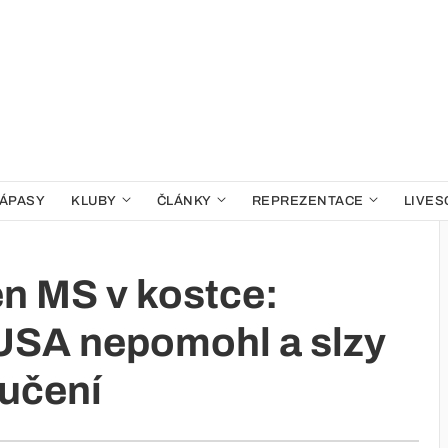
ÁPASY
KLUBY
ČLÁNKY
REPREZENTACE
LIVES
n MS v kostce:
USA nepomohl a slzy
oučení