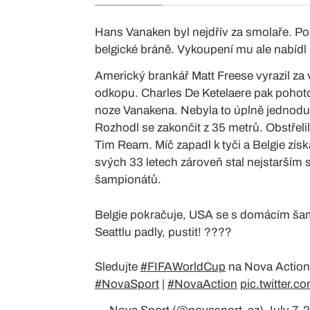
Hans Vanaken byl nejdřív za smolaře. Po 
belgické bráně. Vykoupení mu ale nabídl
Americký brankář Matt Freese vyrazil za v
odkopu. Charles De Ketelaere pak pohotov
noze Vanakena. Nebyla to úplně jednoduchá
Rozhodl se zakončit z 35 metrů. Obstřelil
Tim Ream. Míč zapadl k tyči a Belgie zí
svých 33 letech zároveň stal nejstarším 
šampionátů.
Belgie pokračuje, USA se s domácím šamp
Seattlu padly, pustit! ????
Sledujte
#FIFAWorldCup
na Nova Action
#NovaSport
|
#NovaAction
pic.twitter.