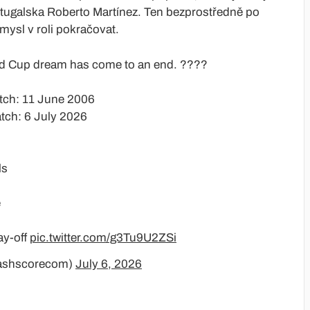
Portugalska Roberto Martínez. Ten bezprostředně po
mysl v roli pokračovat.
ld Cup dream has come to an end. ????
tch: 11 June 2006
tch: 6 July 2026
ls
e
ay-off
pic.twitter.com/g3Tu9U2ZSi
ashscorecom)
July 6, 2026