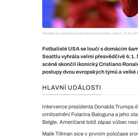
Ronaldo se rozloučil s turnaji mistrovství světa v slzách. (© AL
Fotbalisté USA se loučí s domácím šamp
Seattlu vyhrála velmi přesvědčivě 4:1. 
scéně skončil ikonický Cristiano Ronaldo
postupy dvou evropských týmů a velké 
HLAVNÍ UDÁLOSTI
Intervence prezidenta Donalda Trumpa d
omilostnění Folarina Baloguna a jeho st
Belgie. Američané totiž zápas vůbec nezv
Malik Tillman sice v prvním poločase srov