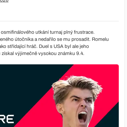
2026
 osmifinálového utkání turnaj plný frustrace.
ného útočníka a nedařilo se mu prosadit. Romelu
ko střídající hráč. Duel s USA byl ale jeho
u získal výjimečně vysokou známku 9.4.