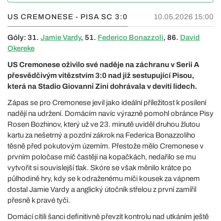
US CREMONESE - PISA SC
3:0
10.05.2026 15:00
Góly: 31.
Jamie Vardy
, 51.
Federico Bonazzoli
, 86.
David
Okereke
US Cremonese oživilo své naděje na záchranu v Serii A
přesvědčivým vítězstvím 3:0 nad již sestupující Pisou,
která na Stadio Giovanni Zini dohrávala v devíti lidech.
Zápas se pro Cremonese jevil jako ideální příležitost k posílení
nadějí na udržení. Domácím navíc výrazně pomohl obránce Pisy
Rosen Bozhinov, který už ve 23. minutě uviděl druhou žlutou
kartu za nešetrný a pozdní zákrok na Federica Bonazzoliho
těsně před pokutovým územím. Přestože mělo Cremonese v
prvním poločase míč častěji na kopačkách, nedařilo se mu
vytvořit si souvislejší tlak. Skóre se však měnilo krátce po
půlhodině hry, kdy se k odraženému míči kousek za vápnem
dostal Jamie Vardy a anglický útočník střelou z první zamířil
přesně k pravé tyči.
Domácí cítili šanci definitivně převzít kontrolu nad utkáním ještě