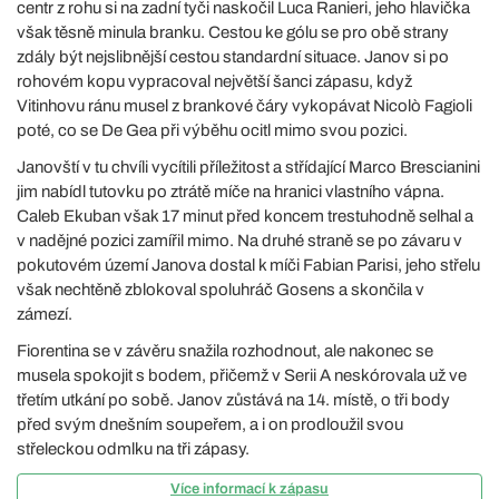
centr z rohu si na zadní tyči naskočil Luca Ranieri, jeho hlavička
však těsně minula branku. Cestou ke gólu se pro obě strany
zdály být nejslibnější cestou standardní situace. Janov si po
rohovém kopu vypracoval největší šanci zápasu, když
Vitinhovu ránu musel z brankové čáry vykopávat Nicolò Fagioli
poté, co se De Gea při výběhu ocitl mimo svou pozici.
Janovští v tu chvíli vycítili příležitost a střídající Marco Brescianini
jim nabídl tutovku po ztrátě míče na hranici vlastního vápna.
Caleb Ekuban však 17 minut před koncem trestuhodně selhal a
v nadějné pozici zamířil mimo. Na druhé straně se po závaru v
pokutovém území Janova dostal k míči Fabian Parisi, jeho střelu
však nechtěně zblokoval spoluhráč Gosens a skončila v
zámezí.
Fiorentina se v závěru snažila rozhodnout, ale nakonec se
musela spokojit s bodem, přičemž v Serii A neskórovala už ve
třetím utkání po sobě. Janov zůstává na 14. místě, o tři body
před svým dnešním soupeřem, a i on prodloužil svou
střeleckou odmlku na tři zápasy.
Více informací k zápasu