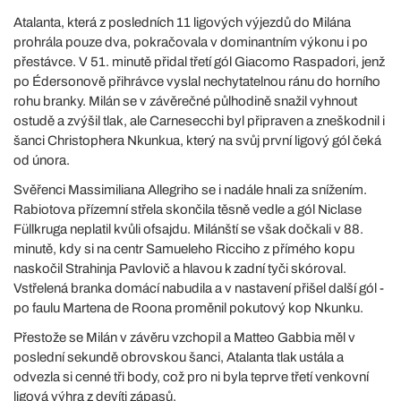
Atalanta, která z posledních 11 ligových výjezdů do Milána
prohrála pouze dva, pokračovala v dominantním výkonu i po
přestávce. V 51. minutě přidal třetí gól Giacomo Raspadori, jenž
po Édersonově přihrávce vyslal nechytatelnou ránu do horního
rohu branky. Milán se v závěrečné půlhodině snažil vyhnout
ostudě a zvýšil tlak, ale Carnesecchi byl připraven a zneškodnil i
šanci Christophera Nkunkua, který na svůj první ligový gól čeká
od února.
Svěřenci Massimiliana Allegriho se i nadále hnali za snížením.
Rabiotova přízemní střela skončila těsně vedle a gól Niclase
Füllkruga neplatil kvůli ofsajdu. Milánští se však dočkali v 88.
minutě, kdy si na centr Samueleho Ricciho z přímého kopu
naskočil Strahinja Pavlovič a hlavou k zadní tyči skóroval.
Vstřelená branka domácí nabudila a v nastavení přišel další gól -
po faulu Martena de Roona proměnil pokutový kop Nkunku.
Přestože se Milán v závěru vzchopil a Matteo Gabbia měl v
poslední sekundě obrovskou šanci, Atalanta tlak ustála a
odvezla si cenné tři body, což pro ni byla teprve třetí venkovní
ligová výhra z devíti zápasů.