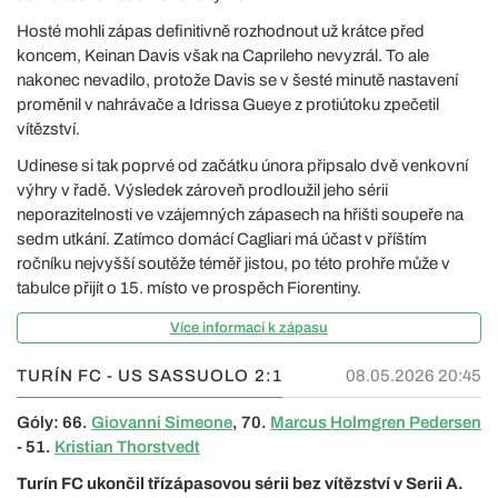
Hosté mohli zápas definitivně rozhodnout už krátce před
koncem, Keinan Davis však na Caprileho nevyzrál. To ale
nakonec nevadilo, protože Davis se v šesté minutě nastavení
proměnil v nahrávače a Idrissa Gueye z protiútoku zpečetil
vítězství.
Udinese si tak poprvé od začátku února připsalo dvě venkovní
výhry v řadě. Výsledek zároveň prodloužil jeho sérii
neporazitelnosti ve vzájemných zápasech na hřišti soupeře na
sedm utkání. Zatímco domácí Cagliari má účast v příštím
ročníku nejvyšší soutěže téměř jistou, po této prohře může v
tabulce přijít o 15. místo ve prospěch Fiorentiny.
Více informací k zápasu
TURÍN FC - US SASSUOLO
2:1
08.05.2026 20:45
Góly: 66.
Giovanni Simeone
, 70.
Marcus Holmgren Pedersen
- 51.
Kristian Thorstvedt
Turín FC ukončil třízápasovou sérii bez vítězství v Serii A.