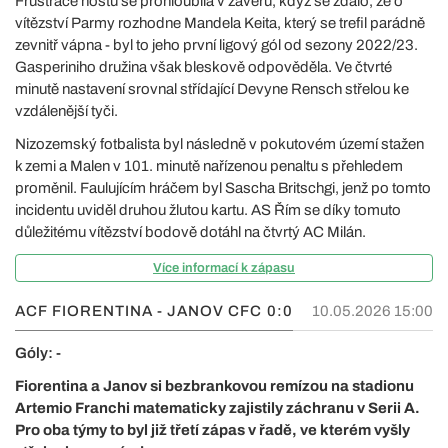
Frustrace hostů se prohloubila v závěru, když se zdálo, že o
vítězství Parmy rozhodne Mandela Keita, který se trefil parádně
zevnitř vápna - byl to jeho první ligový gól od sezony 2022/23.
Gasperiniho družina však bleskově odpověděla. Ve čtvrté
minutě nastavení srovnal střídající Devyne Rensch střelou ke
vzdálenější tyči.
Nizozemský fotbalista byl následně v pokutovém území stažen
k zemi a Malen v 101. minutě nařízenou penaltu s přehledem
proměnil. Faulujícím hráčem byl Sascha Britschgi, jenž po tomto
incidentu uviděl druhou žlutou kartu. AS Řím se díky tomuto
důležitému vítězství bodově dotáhl na čtvrtý AC Milán.
Více informací k zápasu
ACF FIORENTINA - JANOV CFC
0:0
10.05.2026 15:00
Góly: -
Fiorentina a Janov si bezbrankovou remízou na stadionu
Artemio Franchi matematicky zajistily záchranu v Serii A.
Pro oba týmy to byl již třetí zápas v řadě, ve kterém vyšly