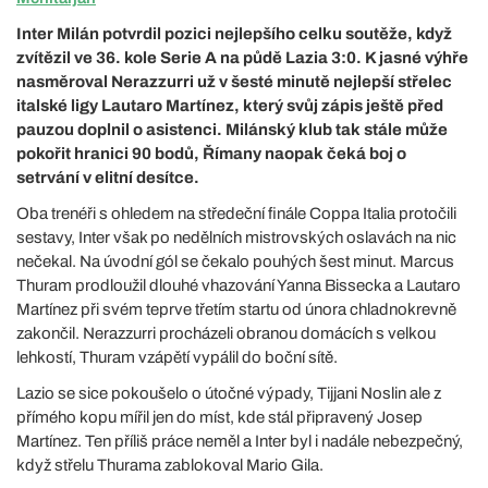
Inter Milán potvrdil pozici nejlepšího celku soutěže, když
zvítězil ve 36. kole Serie A na půdě Lazia 3:0. K jasné výhře
nasměroval Nerazzurri už v šesté minutě nejlepší střelec
italské ligy Lautaro Martínez, který svůj zápis ještě před
pauzou doplnil o asistenci. Milánský klub tak stále může
pokořit hranici 90 bodů, Římany naopak čeká boj o
setrvání v elitní desítce.
Oba trenéři s ohledem na středeční finále Coppa Italia protočili
sestavy, Inter však po nedělních mistrovských oslavách na nic
nečekal. Na úvodní gól se čekalo pouhých šest minut. Marcus
Thuram prodloužil dlouhé vhazování Yanna Bissecka a Lautaro
Martínez při svém teprve třetím startu od února chladnokrevně
zakončil. Nerazzurri procházeli obranou domácích s velkou
lehkostí, Thuram vzápětí vypálil do boční sítě.
Lazio se sice pokoušelo o útočné výpady, Tijjani Noslin ale z
přímého kopu mířil jen do míst, kde stál připravený Josep
Martínez. Ten příliš práce neměl a Inter byl i nadále nebezpečný,
když střelu Thurama zablokoval Mario Gila.