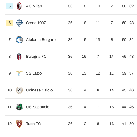
5
AC Milán
36
19
10
7
50 : 32
6
Como 1907
36
18
11
7
60 : 28
7
Atalanta Bergamo
36
15
13
8
50 : 34
8
Bologna FC
36
15
7
14
45 : 43
9
SS Lazio
36
13
12
11
39 : 37
10
Udinese Calcio
36
14
8
14
45 : 46
11
US Sassuolo
36
14
7
15
44 : 46
12
Turín FC
36
12
8
16
41 : 59