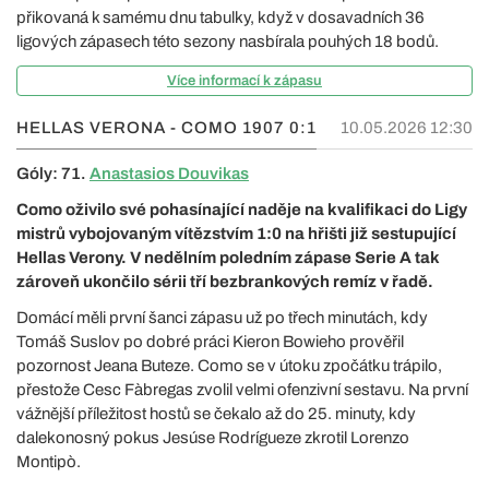
přikovaná k samému dnu tabulky, když v dosavadních 36
ligových zápasech této sezony nasbírala pouhých 18 bodů.
Více informací k zápasu
HELLAS VERONA - COMO 1907
0:1
10.05.2026 12:30
Góly: 71.
Anastasios Douvikas
Como oživilo své pohasínající naděje na kvalifikaci do Ligy
mistrů vybojovaným vítězstvím 1:0 na hřišti již sestupující
Hellas Verony. V nedělním poledním zápase Serie A tak
zároveň ukončilo sérii tří bezbrankových remíz v řadě.
Domácí měli první šanci zápasu už po třech minutách, kdy
Tomáš Suslov po dobré práci Kieron Bowieho prověřil
pozornost Jeana Buteze. Como se v útoku zpočátku trápilo,
přestože Cesc Fàbregas zvolil velmi ofenzivní sestavu. Na první
vážnější příležitost hostů se čekalo až do 25. minuty, kdy
dalekonosný pokus Jesúse Rodrígueze zkrotil Lorenzo
Montipò.