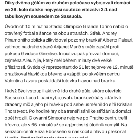
Díky dvěma gólům ve druhém poločase vybojovali domácí
ve 36. kole italské nejvyšší soutěže vítězství 2:1 nad
tabulkovým sousedem ze Sassuola.
Úvodních 10 minut na Stadio Olimpico Grande Torino nabídlo
otevřený fotbal a šance na obou stranách. Střelu Andrey
Pinamontiho zblízka zlikvidoval pozorný brankář Alberto Paleari,
zatímco na druhé straně Arijanet Murič skvěle zasáhl proti
pokusu Gvidase Gineitise. Iniciativu pak převzali domácí,
zejména Alieu Njie, který měl během minuty dvě velké
příležitosti. Švédský reprezentant do 21 let nejprve ve 12. minutě
orazítkoval hlavičkou břevno a vzápětí po skvělém centru
Valentina Lazara poslal další tutovku hlavou nad branku.
I když Býci vstoupili aktivně i do druhé půle, skóre otevřelo
Sassuolo. Luca Lipani vybojoval u brankové čáry zdánlivě
ztracený míč a jeho přihrávku pod sebe usměrnil do sítě Kristian
Thorstvedt. Po hodině hry oba trenéři sáhli ke střídání a domácí
opět hrozili. Giovanni Simeone nejprve po Pratiho centru trefil
břevno, ale v 66. minutě už se argentinský útočník nemýlil. Na
senzační centr Enza Ebosseho si naskočil a hlavou překonal