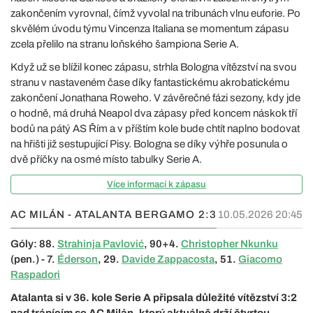
zakončením vyrovnal, čímž vyvolal na tribunách vlnu euforie. Po
skvělém úvodu týmu Vincenza Italiana se momentum zápasu
zcela přelilo na stranu loňského šampiona Serie A.
Když už se blížil konec zápasu, strhla Bologna vítězství na svou
stranu v nastaveném čase díky fantastickému akrobatickému
zakončení Jonathana Roweho. V závěrečné fázi sezony, kdy jde
o hodně, má druhá Neapol dva zápasy před koncem náskok tří
bodů na pátý AS Řím a v příštím kole bude chtít naplno bodovat
na hřišti již sestupující Pisy. Bologna se díky výhře posunula o
dvě příčky na osmé místo tabulky Serie A.
Více informací k zápasu
AC MILÁN - ATALANTA BERGAMO
2:3
10.05.2026 20:45
Góly: 88.
Strahinja Pavlović
, 90+4.
Christopher Nkunku
(pen.) - 7.
Éderson
, 29.
Davide Zappacosta
, 51.
Giacomo
Raspadori
Atalanta si v 36. kole Serie A připsala důležité vítězství 3:2
nad trápícím se AC Milán, který aktuálně drží čtvrtou