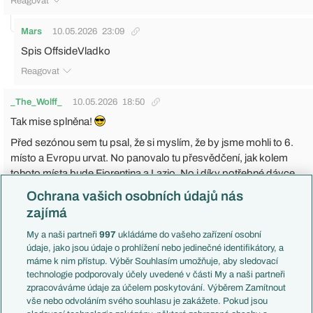
Reagovat
Mars
10.05.2026
23:09
Spis OffsideVladko
Reagovat
_The_Wolff_
10.05.2026
18:50
Tak mise splněna!
Před sezónou sem tu psal, že si myslím, že by jsme mohli to 6.
místo a Evropu urvat. No panovalo tu přesvědčení, jak kolem
tohoto místa bude Fiorentina a Lazio. No i díky potřebné dávce
štěstí se zadařilo (hlavně tedy ony dva týmy nám to usnadnily
Ochrana vašich osobních údajů nás
že..)
zajímá
Dnešní zápas taková okopávaná. V poslední části sezóny nám
My a naši partneři
997
ukládáme do vašeho zařízení osobní
odešla síla a trošku se nám nedaří v obraně a vlastně ani v útoku.
údaje, jako jsou údaje o prohlížení nebo jedinečné identifikátory, a
Paz je tak 50% Pazem, přijde mi, že na to až moc tlačí, aby byl tím
máme k nim přístup. Výběr Souhlasím umožňuje, aby sledovací
rozdílovým hráčem. Nedávno tvrdil, jak je hlavou pořád v Comu
technologie podporovaly účely uvedené v části My a naši partneři
a že jak to bude po sezóně se rozhodne až skončí sezóna v Seria
zpracováváme údaje za účelem poskytování. Výběrem Zamítnout
A. No na hřišti tak ale nepůsobí. Baturina od tého povedeného
vše nebo odvoláním svého souhlasu je zakážete. Pokud jsou