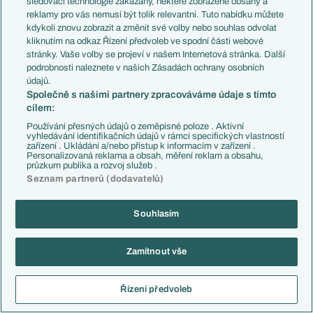
sledovací technologie zakázány, některé zobrazené obsahy a
vstupu do nového roku spíš jen kazí, než že by něco ukazoval,
reklamy pro vás nemusí být tolik relevantní. Tuto nabídku můžete
Diao se ještě nerozkoukal po zranění a Rodriguez měl teď také
kdykoli znovu zobrazit a změnit své volby nebo souhlas odvolat
slabé zápasy. Moratu ani nemusím zmiňovat..
kliknutím na odkaz Řízení předvoleb ve spodní části webové
stránky. Vaše volby se projeví v našem Internetová stránka. Další
Ještěže DaCunha a Perrone jsou stabilní a hrají dobře. Vlastně
podrobnosti naleznete v našich Zásadách ochrany osobních
celá záloha hraje pravidelně skvěle. Jen Caqueret vůbec
údajů.
nenaplňuje cenovku a ani talent, jenž by měl (podle uživatele
Společně s našimi partnery zpracováváme údaje s tímto
Doumbia, co prý sleduje Ligue 1) mít. Každopádně, v zápase
cílem:
vždy parádní držení míče, rychlé kombinace s přechody do
Používání přesných údajů o zeměpisné poloze . Aktivní
útoku. Umíme to přesně centrovat i do vápna z hloubky (což byl
vyhledávání identifikačních údajů v rámci specifických vlastností
zařízení . Ukládání a/nebo přístup k informacím v zařízení .
náš problém v minulé sezóně) a dobře vykrýváme rozehrávky
Personalizovaná reklama a obsah, měření reklam a obsahu,
soupeře aktivním pressingem. Ztratíme li míč, okamžitě
průzkum publika a rozvoj služeb .
napadáme a snažíme se jej vybojovat. Nečekáme na chyby
Seznam partnerů (dodavatelů)
soupeře. Trošku sem se bál, že neudržíme tempo ve všech
zápasech, ale nakonec se to povedlo a i v závěru nám síly stačí.
Souhlasím
V útoku sem rád za Douvikase. ten má povedenou sezónu a
takhle by to šlo.
Jen teda ta jeho konzistence, kdy se trefí ve
Zamítnout vše
4řech zápasech po sobě a pak měsíc nedá gól.. S tímhle do
velkých zápasů jít nemůžeme a chtělo by to hroťáka s čichem na
Řízení předvoleb
gól do rotace.
Obranu, ač statisticky funguje, vidím stále velkou díru. Ramón