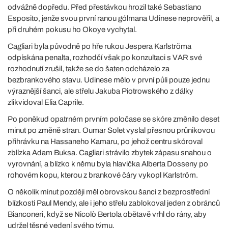
odvážně dopředu. Před přestávkou hrozil také Sebastiano
Esposito, jenže svou první ranou gólmana Udinese neprověřil, a
při druhém pokusu ho Okoye vychytal.
Cagliari byla původně po hře rukou Jespera Karlströma
odpískána penalta, rozhodčí však po konzultaci s VAR své
rozhodnutí zrušil, takže se do šaten odcházelo za
bezbrankového stavu. Udinese mělo v první půli pouze jednu
výraznější šanci, ale střelu Jakuba Piotrowského z dálky
zlikvidoval Elia Caprile.
Po poněkud opatrném prvním poločase se skóre změnilo deset
minut po změně stran. Oumar Solet vyslal přesnou průnikovou
přihrávku na Hassaneho Kamaru, po jehož centru skóroval
zblízka Adam Buksa. Cagliari strávilo zbytek zápasu snahou o
vyrovnání, a blízko k němu byla hlavička Alberta Dosseny po
rohovém kopu, kterou z brankové čáry vykopl Karlström.
O několik minut později měl obrovskou šanci z bezprostřední
blízkosti Paul Mendy, ale i jeho střelu zablokoval jeden z obránců
Bianconeri, když se Nicolò Bertola obětavě vrhl do rány, aby
udržel těsné vedení svého týmu.