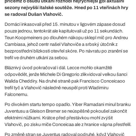
přičemž o osudu utkání rozhodl nejrychlejší gól aktuální
sezony nejvyšší italské soutěže. Hned po 11 vteřinách hry
se radoval Dušan Vlahovič.
Domácí inkasovali před 15. minutou v ligovém zápase dosud
pouze jednou, tentokrát ale kapitulovali už po 11 sekundách.
Teun Koopmeiners po dlouhém nákopu sklepl míč pro Andreu
Cambiasa, jehož centr našel Vlahoviče a srbský útočník z
bezprostřední blízkosti otevřel skóre. Po návratu po zranění se
trefil ve druhém utkání za sebou.
Bláznivý úvod pokračoval i dál. Lecce mohlo okamžitě
odpovědět, jenže Michele Di Gregorio zlikvidoval velkou šanci
Walida Cheddiry. Na druhé straně pak Francisco Conceicaoo
trefil tyč a Vlahovič následně neuspěl proti Wladimiru
Falconemu.
Po divokém startu tempo opadlo. Yiber Ramadani minul branku
Juventusu a Gleison Bremer se neúspěšně pokoušel zakončit
efektními nůžkami. Krátce před přestávkou mohl zvýšit
Vlahovič, po zisku míče Conceicaa ale z hranice vápna přestřelil.
Po změně stran se Juventus radoval podruhé, když Vlahovič