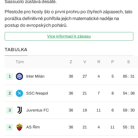
Sassuolo zůstává desáté.
Přestože pro hosty šlo o první prohru po čtyřech zápasech, tato
porážka definitivně pohřbila jejich matematické naděje na
postup do evropských pohárů.
Více informací k zápasu
TABULKA
Tým
Z
V
R
P
S
1
Inter Milán
36
27
4
5
85 : 31
2
SSC Neapol
36
21
7
8
54 : 36
3
Juventus FC
36
19
11
6
59 : 30
4
AS Řím
36
21
4
11
55 : 31