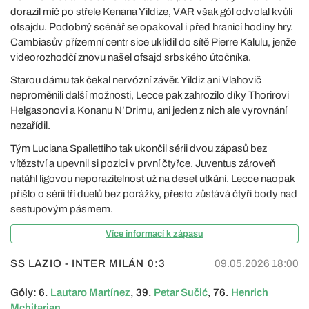
dorazil míč po střele Kenana Yildize, VAR však gól odvolal kvůli
ofsajdu. Podobný scénář se opakoval i před hranicí hodiny hry.
Cambiasův přízemní centr sice uklidil do sítě Pierre Kalulu, jenže
videorozhodčí znovu našel ofsajd srbského útočníka.
Starou dámu tak čekal nervózní závěr. Yildiz ani Vlahovič
neproměnili další možnosti, Lecce pak zahrozilo díky Thorirovi
Helgasonovi a Konanu N’Drimu, ani jeden z nich ale vyrovnání
nezařídil.
Tým Luciana Spallettiho tak ukončil sérii dvou zápasů bez
vítězství a upevnil si pozici v první čtyřce. Juventus zároveň
natáhl ligovou neporazitelnost už na deset utkání. Lecce naopak
přišlo o sérii tří duelů bez porážky, přesto zůstává čtyři body nad
sestupovým pásmem.
Více informací k zápasu
SS LAZIO - INTER MILÁN
0:3
09.05.2026 18:00
Góly: 6.
Lautaro Martínez
, 39.
Petar Sučić
, 76.
Henrich
Mchitarjan