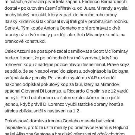
minutách je zmrazila první trefa zápasu. Federico Bernardeschi
dostal v pokutovém území přihrávku od Juana Mirandy a vyslal
nechytatelný projektil, který zapadl do horního rohu brány.
Italský křídelník si tak připsal svůj třetí gól v probíhajícím ročníku
Serie A. Tým kouče Antonia Conteho mohl prohrávat o dvě
branky už o dvě minuty později, ale střela Mirandy skončila na
brankové konstrukci.
Celek Azzurri se postupně začal osmělovat a Scott McTominay
bude mít pocit, že po půlhodině hry měl vyrovnat, když po
rohovém kopu z nadějné pozice hlavou těsně minul. Právě když
se zdálo, že se Neapol vrací do zápasu, zdvojnásobila Bologna
svůj náskok z penalty. Po zásahu systému VAR rozhodčí
nakonec odpískal pokutový kop za faul, který na Mirandovi
spáchal Giovanni Di Lorenzo, a Riccardo Orsolini se z 12 yardů
nemýlil. Před odchodem do šaten se ale skóre měnilo ještě
jednou, když právě Di Lorenzo využil statické obrany hostů a
střelou zblízka snížil v nastavení na 1:2.
Poločasová domluva trenéra Conteho musela být velmi
inspirativní, protože už tři minuty po přestávce Rasmus Höjlund
našel Alissona Santose a brazilský ofenzivní záložník chytrým