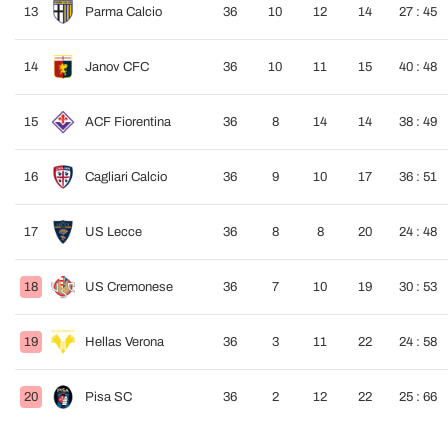
13
Parma Calcio
36
10
12
14
27 : 45
14
Janov CFC
36
10
11
15
40 : 48
15
ACF Fiorentina
36
8
14
14
38 : 49
16
Cagliari Calcio
36
9
10
17
36 : 51
17
US Lecce
36
8
8
20
24 : 48
18
US Cremonese
36
7
10
19
30 : 53
19
Hellas Verona
36
3
11
22
24 : 58
20
Pisa SC
36
2
12
22
25 : 66