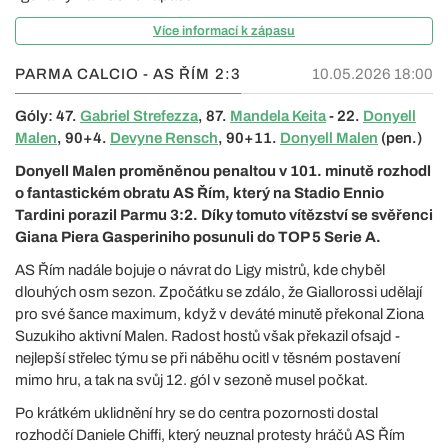
Více informací k zápasu
PARMA CALCIO - AS ŘÍM
2:3
10.05.2026 18:00
Góly: 47.
Gabriel Strefezza
, 87.
Mandela Keita
- 22.
Donyell
Malen
, 90+4.
Devyne Rensch
, 90+11.
Donyell Malen
(pen.)
Donyell Malen proměněnou penaltou v 101. minutě rozhodl
o fantastickém obratu AS Řím, který na Stadio Ennio
Tardini porazil Parmu 3:2. Díky tomuto vítězství se svěřenci
Giana Piera Gasperiniho posunuli do TOP 5 Serie A.
AS Řím nadále bojuje o návrat do Ligy mistrů, kde chyběl
dlouhých osm sezon. Zpočátku se zdálo, že Giallorossi udělají
pro své šance maximum, když v deváté minutě překonal Ziona
Suzukiho aktivní Malen. Radost hostů však překazil ofsajd -
nejlepší střelec týmu se při náběhu ocitl v těsném postavení
mimo hru, a tak na svůj 12. gól v sezoně musel počkat.
Po krátkém uklidnění hry se do centra pozornosti dostal
rozhodčí Daniele Chiffi, který neuznal protesty hráčů AS Řím