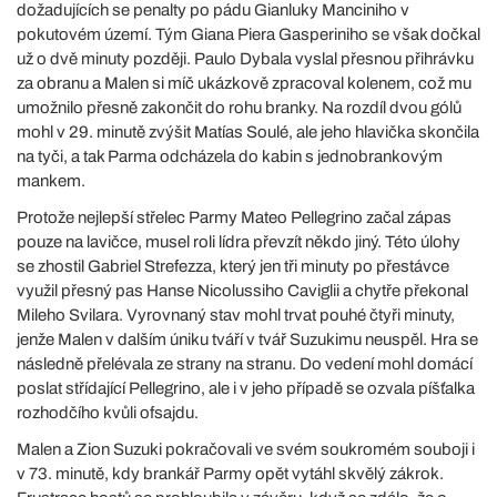
dožadujících se penalty po pádu Gianluky Manciniho v
pokutovém území. Tým Giana Piera Gasperiniho se však dočkal
už o dvě minuty později. Paulo Dybala vyslal přesnou přihrávku
za obranu a Malen si míč ukázkově zpracoval kolenem, což mu
umožnilo přesně zakončit do rohu branky. Na rozdíl dvou gólů
mohl v 29. minutě zvýšit Matías Soulé, ale jeho hlavička skončila
na tyči, a tak Parma odcházela do kabin s jednobrankovým
mankem.
Protože nejlepší střelec Parmy Mateo Pellegrino začal zápas
pouze na lavičce, musel roli lídra převzít někdo jiný. Této úlohy
se zhostil Gabriel Strefezza, který jen tři minuty po přestávce
využil přesný pas Hanse Nicolussiho Caviglii a chytře překonal
Mileho Svilara. Vyrovnaný stav mohl trvat pouhé čtyři minuty,
jenže Malen v dalším úniku tváří v tvář Suzukimu neuspěl. Hra se
následně přelévala ze strany na stranu. Do vedení mohl domácí
poslat střídající Pellegrino, ale i v jeho případě se ozvala píšťalka
rozhodčího kvůli ofsajdu.
Malen a Zion Suzuki pokračovali ve svém soukromém souboji i
v 73. minutě, kdy brankář Parmy opět vytáhl skvělý zákrok.