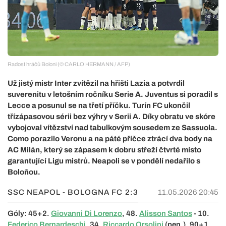
Radost hráčů Boloni (© CARLO HERMANN / AFP)
Už jistý mistr Inter zvítězil na hřišti Lazia a potvrdil
suverenitu v letošním ročníku Serie A. Juventus si poradil s
Lecce a posunul se na třetí příčku. Turín FC ukončil
třízápasovou sérii bez výhry v Serii A. Díky obratu ve skóre
vybojoval vítězství nad tabulkovým sousedem ze Sassuola.
Como porazilo Veronu a na páté příčce ztrácí dva body na
AC Milán, který se zápasem k dobru střeží čtvrté místo
garantující Ligu mistrů. Neapoli se v pondělí nedařilo s
Boloňou.
SSC NEAPOL - BOLOGNA FC
2:3
11.05.2026 20:45
Góly: 45+2.
Giovanni Di Lorenzo
, 48.
Alisson Santos
- 10.
Federico Bernardeschi
, 34.
Riccardo Orsolini
(pen.), 90+1.