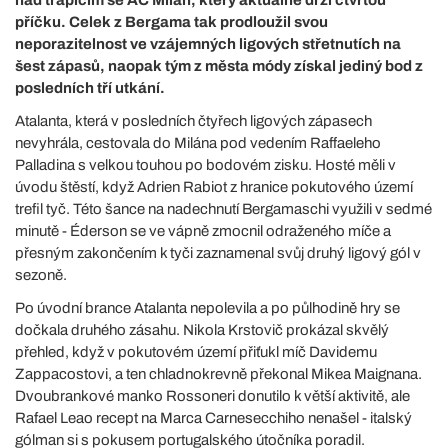
příčku. Celek z Bergama tak prodloužil svou
neporazitelnost ve vzájemných ligových střetnutích na
šest zápasů, naopak tým z města módy získal jediný bod z
posledních tří utkání.
Atalanta, která v posledních čtyřech ligových zápasech
nevyhrála, cestovala do Milána pod vedením Raffaeleho
Palladina s velkou touhou po bodovém zisku. Hosté měli v
úvodu štěstí, když Adrien Rabiot z hranice pokutového území
trefil tyč. Této šance na nadechnutí Bergamaschi využili v sedmé
minutě - Éderson se ve vápně zmocnil odraženého míče a
přesným zakončením k tyči zaznamenal svůj druhý ligový gól v
sezoně.
Po úvodní brance Atalanta nepolevila a po půlhodině hry se
dočkala druhého zásahu. Nikola Krstovič prokázal skvělý
přehled, když v pokutovém území přiťukl míč Davidemu
Zappacostovi, a ten chladnokrevně překonal Mikea Maignana.
Dvoubrankové manko Rossoneri donutilo k větší aktivitě, ale
Rafael Leao recept na Marca Carnesecchiho nenašel - italský
gólman si s pokusem portugalského útočníka poradil.