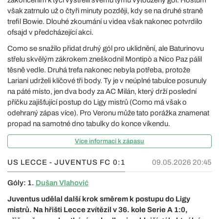
však zatrnulo už o čtyři minuty později, kdy se na druhé straně
trefil Bowie. Dlouhé zkoumání u videa však nakonec potvrdilo
ofsajd v předcházející akci.
Como se snažilo přidat druhý gól pro uklidnění, ale Baturinovu
střelu skvělým zákrokem zneškodnil Montipò a Nico Paz pálil
těsně vedle. Druhá trefa nakonec nebyla potřeba, protože
Lariani udrželi klíčové tři body. Ty je v neúplné tabulce posunuly
na páté místo, jen dva body za AC Milán, který drží poslední
příčku zajišťující postup do Ligy mistrů (Como má však o
odehraný zápas více). Pro Veronu může tato porážka znamenat
propad na samotné dno tabulky do konce víkendu.
Více informací k zápasu
US LECCE - JUVENTUS FC
0:1
09.05.2026 20:45
Góly: 1.
Dušan Vlahović
Juventus udělal další krok směrem k postupu do Ligy
mistrů. Na hřišti Lecce zvítězil v 36. kole Serie A 1:0,