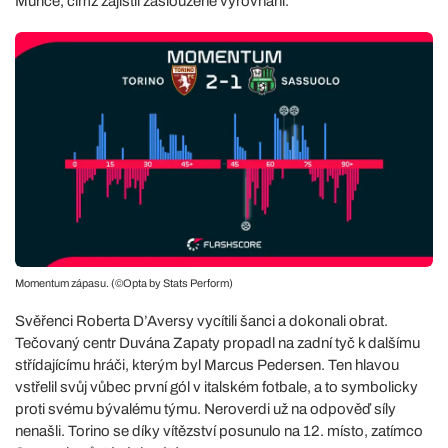
Muriče, čímž zajistil zasloužené vyrovnání.
Momentum zápasu. (©Opta by Stats Perform)
Svěřenci Roberta D’Aversy vycítili šanci a dokonali obrat.
Tečovaný centr Duvána Zapaty propadl na zadní tyč k dalšímu
střídajícímu hráči, kterým byl Marcus Pedersen. Ten hlavou
vstřelil svůj vůbec první gól v italském fotbale, a to symbolicky
proti svému bývalému týmu. Neroverdi už na odpověď síly
nenašli. Torino se díky vítězství posunulo na 12. místo, zatímco