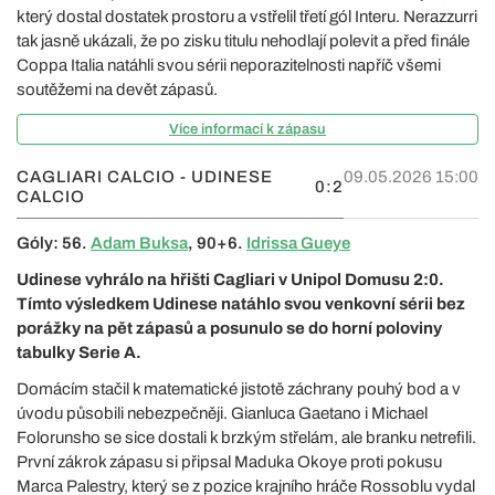
který dostal dostatek prostoru a vstřelil třetí gól Interu. Nerazzurri
tak jasně ukázali, že po zisku titulu nehodlají polevit a před finále
Coppa Italia natáhli svou sérii neporazitelnosti napříč všemi
soutěžemi na devět zápasů.
Více informací k zápasu
CAGLIARI CALCIO - UDINESE
09.05.2026 15:00
0:2
CALCIO
Góly: 56.
Adam Buksa
, 90+6.
Idrissa Gueye
Udinese vyhrálo na hřišti Cagliari v Unipol Domusu 2:0.
Tímto výsledkem Udinese natáhlo svou venkovní sérii bez
porážky na pět zápasů a posunulo se do horní poloviny
tabulky Serie A.
Domácím stačil k matematické jistotě záchrany pouhý bod a v
úvodu působili nebezpečněji. Gianluca Gaetano i Michael
Folorunsho se sice dostali k brzkým střelám, ale branku netrefili.
První zákrok zápasu si připsal Maduka Okoye proti pokusu
Marca Palestry, který se z pozice krajního hráče Rossoblu vydal