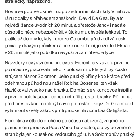
střelecky naprázdno.
Hosté se poprvé osmělili už po sedmi minutách, kdy Vitinhovu
ránu z dálky s přehledem zneškodnil David De Gea. Byla to
největší šance úvodních 20 minut, a přestože Janov i nadále
působil o něco nebezpečněji, v útoku mu chyběla lehkost. To
platilo až do chvíle, kdy Lorenzo Colombo předvedl záblesk
geniality dravým průnikem a přesnou kolmicí, jenže Jeff Ekhator
v 26. minutě jeho pobídku nevyužil a zamířil vedle tyče.
Navzdory nevýraznému projevu si Fiorentina v závěru prvního
poločasu vypracovala několik pološancí, u kterých byl často
strůjcem Manor Solomon. Jeho prudký přímý kop krátce před
odehranou půlhodinou našel Robina Gosense, ten však
hlavičkoval vysoko nad branku. Domácí se v koncovce trápili a
v prvním poločase ani jednou netrefili prostor branky. Pět minut
před přestávkou mohli být navíc potrestáni, když De Gea musel
vytáhnout skvělý zákrok proti prudké hlavičce Lea Östigårda.
Fiorentina vlétla do druhého poločasu nabuzená, zřejmě po
plamenném proslovu Paola Vanoliho v šatně, a brzy po změně
stran byla jen kousek od vedoucího gólu. Na Solomonův prudký