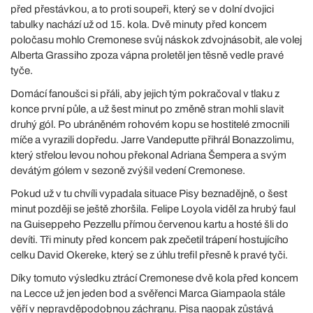
před přestávkou, a to proti soupeři, který se v dolní dvojici
tabulky nachází už od 15. kola. Dvě minuty před koncem
poločasu mohlo Cremonese svůj náskok zdvojnásobit, ale volej
Alberta Grassiho zpoza vápna proletěl jen těsně vedle pravé
tyče.
Domácí fanoušci si přáli, aby jejich tým pokračoval v tlaku z
konce první půle, a už šest minut po změně stran mohli slavit
druhý gól. Po ubráněném rohovém kopu se hostitelé zmocnili
míče a vyrazili dopředu. Jarre Vandeputte přihrál Bonazzolimu,
který střelou levou nohou překonal Adriana Šempera a svým
devátým gólem v sezoně zvýšil vedení Cremonese.
Pokud už v tu chvíli vypadala situace Pisy beznadějně, o šest
minut později se ještě zhoršila. Felipe Loyola viděl za hrubý faul
na Guiseppeho Pezzellu přímou červenou kartu a hosté šli do
devíti. Tři minuty před koncem pak zpečetil trápení hostujícího
celku David Okereke, který se z úhlu trefil přesně k pravé tyči.
Díky tomuto výsledku ztrácí Cremonese dvě kola před koncem
na Lecce už jen jeden bod a svěřenci Marca Giampaola stále
věří v nepravděpodobnou záchranu. Pisa naopak zůstává