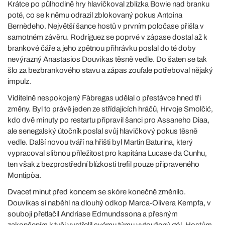
Krátce po půlhodině hry hlavičkoval zblízka Bowie nad branku
poté, co se k němu odrazil zblokovaný pokus Antoina
Bernèdeho. Největší šance hostů v prvním poločase přišla v
samotném závěru. Rodríguez se poprvé v zápase dostal až k
brankové čáře a jeho zpětnou přihrávku poslal do té doby
nevýrazný Anastasios Douvikas těsně vedle. Do šaten se tak
šlo za bezbrankového stavu a zápas zoufale potřeboval nějaký
impulz.
Viditelně nespokojený Fàbregas udělal o přestávce hned tři
změny. Byl to právě jeden ze střídajících hráčů, Hrvoje Smolčić,
kdo dvě minuty po restartu připravil šanci pro Assaneho Diaa,
ale senegalský útočník poslal svůj hlavičkový pokus těsně
vedle. Další novou tváří na hřišti byl Martin Baturina, který
vypracoval slibnou příležitost pro kapitána Lucase da Cunhu,
ten však z bezprostřední blízkosti trefil pouze připraveného
Montipòa.
Dvacet minut před koncem se skóre konečně změnilo.
Douvikas si naběhl na dlouhý odkop Marca-Olivera Kempfa, v
souboji přetlačil Andriase Edmundssona a přesným
zakončením k tyči vystřelil svému týmu vytoužený gól. Hostům