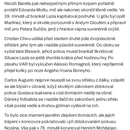
Nicoló Barella pak nebezpečným přímým kopem pořádně
protáhl Edoarda Mottu, míč ale nakonec skončil těsně vedle. Ve
39. minutě už brankář Lazia kapituloval podruhé. U gólu byl opět
Martínez, který si skvěle porozuměl s Andym Dioufem a připravil
míč pro Petara Sučiče, jenž z hranice vápna suverénně zvýšil.
Cristian Chivu udělal před startem druhé půle dvojnásobné
střídání, jeho tým ale i nadále působil suverénně. Do útoku se
vydal také Bisseck, jehož pokus musel brankář likvidovat.
Situace Lazia se ještě zhoršila krátce před hodinou hry. Po
zásahu VAR byl vyloučen Alessio Romagnoli, který nepříjemně
přejel kolíky po noze Angeho-Yoana Bonnyho.
Carlos Augusto nejprve neuspěl se svou střelou z dálky, vzápětí
se ale blýskl v obraně, když skvělým zákrokem zblokoval
pokus Gustava Isaksena a vzal domácím naději na obrat.
Dánský fotbalista se i nadále tlačil do zakončení, jednu střelu
však poslal vedle a druhou gólman vytěsnil na roh.
To bylo sice znamení jasného zlepšení domácích, ale jejich
trápení v koncovce pokračovalo i při zblokovaném pokusu
Noslina. Vše pak v 76. minutě korunoval Henrich Mchitarjan,