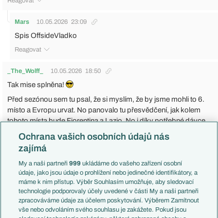
Reagovat
Mars
10.05.2026
23:09
Spis OffsideVladko
Reagovat
_The_Wolff_
10.05.2026
18:50
Tak mise splněna!
Před sezónou sem tu psal, že si myslím, že by jsme mohli to 6.
místo a Evropu urvat. No panovalo tu přesvědčení, jak kolem
tohoto místa bude Fiorentina a Lazio. No i díky potřebné dávce
štěstí se zadařilo (hlavně tedy ony dva týmy nám to usnadnily
Ochrana vašich osobních údajů nás
že..)
zajímá
Dnešní zápas taková okopávaná. V poslední části sezóny nám
My a naši partneři
999
ukládáme do vašeho zařízení osobní
odešla síla a trošku se nám nedaří v obraně a vlastně ani v útoku.
údaje, jako jsou údaje o prohlížení nebo jedinečné identifikátory, a
Paz je tak 50% Pazem, přijde mi, že na to až moc tlačí, aby byl tím
máme k nim přístup. Výběr Souhlasím umožňuje, aby sledovací
rozdílovým hráčem. Nedávno tvrdil, jak je hlavou pořád v Comu
technologie podporovaly účely uvedené v části My a naši partneři
a že jak to bude po sezóně se rozhodne až skončí sezóna v Seria
zpracováváme údaje za účelem poskytování. Výběrem Zamítnout
A. No na hřišti tak ale nepůsobí. Baturina od tého povedeného
vše nebo odvoláním svého souhlasu je zakážete. Pokud jsou