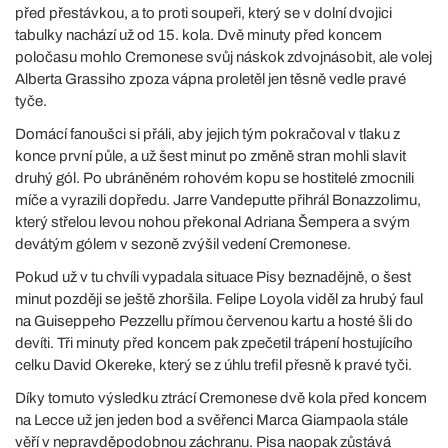
před přestávkou, a to proti soupeři, který se v dolní dvojici
tabulky nachází už od 15. kola. Dvě minuty před koncem
poločasu mohlo Cremonese svůj náskok zdvojnásobit, ale volej
Alberta Grassiho zpoza vápna proletěl jen těsně vedle pravé
tyče.
Domácí fanoušci si přáli, aby jejich tým pokračoval v tlaku z
konce první půle, a už šest minut po změně stran mohli slavit
druhý gól. Po ubráněném rohovém kopu se hostitelé zmocnili
míče a vyrazili dopředu. Jarre Vandeputte přihrál Bonazzolimu,
který střelou levou nohou překonal Adriana Šempera a svým
devátým gólem v sezoně zvýšil vedení Cremonese.
Pokud už v tu chvíli vypadala situace Pisy beznadějně, o šest
minut později se ještě zhoršila. Felipe Loyola viděl za hrubý faul
na Guiseppeho Pezzellu přímou červenou kartu a hosté šli do
devíti. Tři minuty před koncem pak zpečetil trápení hostujícího
celku David Okereke, který se z úhlu trefil přesně k pravé tyči.
Díky tomuto výsledku ztrácí Cremonese dvě kola před koncem
na Lecce už jen jeden bod a svěřenci Marca Giampaola stále
věří v nepravděpodobnou záchranu. Pisa naopak zůstává