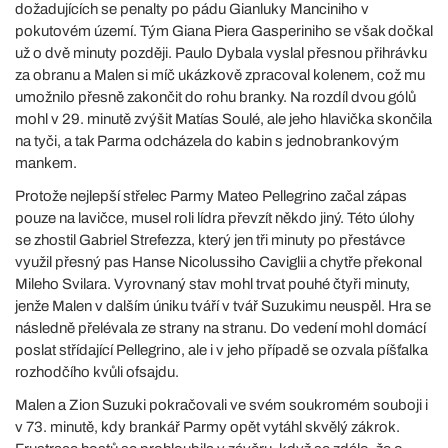
dožadujících se penalty po pádu Gianluky Manciniho v
pokutovém území. Tým Giana Piera Gasperiniho se však dočkal
už o dvě minuty později. Paulo Dybala vyslal přesnou přihrávku
za obranu a Malen si míč ukázkově zpracoval kolenem, což mu
umožnilo přesně zakončit do rohu branky. Na rozdíl dvou gólů
mohl v 29. minutě zvýšit Matías Soulé, ale jeho hlavička skončila
na tyči, a tak Parma odcházela do kabin s jednobrankovým
mankem.
Protože nejlepší střelec Parmy Mateo Pellegrino začal zápas
pouze na lavičce, musel roli lídra převzít někdo jiný. Této úlohy
se zhostil Gabriel Strefezza, který jen tři minuty po přestávce
využil přesný pas Hanse Nicolussiho Caviglii a chytře překonal
Mileho Svilara. Vyrovnaný stav mohl trvat pouhé čtyři minuty,
jenže Malen v dalším úniku tváří v tvář Suzukimu neuspěl. Hra se
následně přelévala ze strany na stranu. Do vedení mohl domácí
poslat střídající Pellegrino, ale i v jeho případě se ozvala píšťalka
rozhodčího kvůli ofsajdu.
Malen a Zion Suzuki pokračovali ve svém soukromém souboji i
v 73. minutě, kdy brankář Parmy opět vytáhl skvělý zákrok.