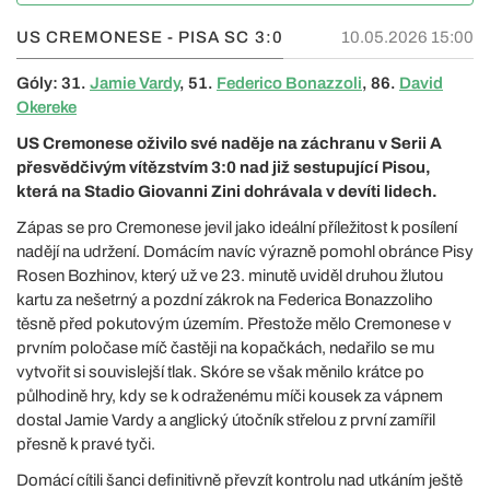
US CREMONESE - PISA SC
3:0
10.05.2026 15:00
Góly: 31.
Jamie Vardy
, 51.
Federico Bonazzoli
, 86.
David
Okereke
US Cremonese oživilo své naděje na záchranu v Serii A
přesvědčivým vítězstvím 3:0 nad již sestupující Pisou,
která na Stadio Giovanni Zini dohrávala v devíti lidech.
Zápas se pro Cremonese jevil jako ideální příležitost k posílení
nadějí na udržení. Domácím navíc výrazně pomohl obránce Pisy
Rosen Bozhinov, který už ve 23. minutě uviděl druhou žlutou
kartu za nešetrný a pozdní zákrok na Federica Bonazzoliho
těsně před pokutovým územím. Přestože mělo Cremonese v
prvním poločase míč častěji na kopačkách, nedařilo se mu
vytvořit si souvislejší tlak. Skóre se však měnilo krátce po
půlhodině hry, kdy se k odraženému míči kousek za vápnem
dostal Jamie Vardy a anglický útočník střelou z první zamířil
přesně k pravé tyči.
Domácí cítili šanci definitivně převzít kontrolu nad utkáním ještě