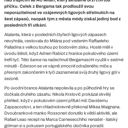
příčku. Celek z Bergama tak prodloužil svou
neporazitelnost ve vzájemných ligových střetnutích na
šest zápasů, naopak tým z města módy získal jediný bod z
posledních tří utkání.
Atalanta, která v posledních čtyřech ligových zápasech
nevyhrála, cestovala do Milána pod vedením Raffaeleho
Palladina s velkou touhou po bodovém zisku. Hosté měli v
úvodu štěstí, když Adrien Rabiot z hranice pokutového území
trefil tyč. Této šance na nadechnutí Bergamaschi využili v sedmé
minutě - Éderson se ve vápně zmocnil odraženého míče a
přesným zakončením k tyči zaznamenal svůj druhý ligový gól v
sezoně.
Po úvodní brance Atalanta nepolevila a po půlhodině hry se
dočkala druhého zásahu. Nikola Krstovič prokázal skvělý
přehled, když v pokutovém území přiťukl míč Davidemu
Zappacostovi, a ten chladnokrevně překonal Mikea Maignana.
Dvoubrankové manko Rossoneri donutilo k větší aktivitě, ale
Rafael Leao recept na Marca Carnesecchiho nenašel - italský
gólman si s pokusem portugalského útočníka poradil.