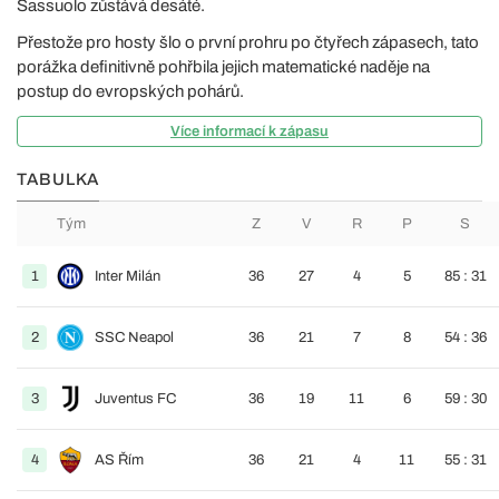
Sassuolo zůstává desáté.
Přestože pro hosty šlo o první prohru po čtyřech zápasech, tato
porážka definitivně pohřbila jejich matematické naděje na
postup do evropských pohárů.
Více informací k zápasu
TABULKA
Tým
Z
V
R
P
S
1
Inter Milán
36
27
4
5
85 : 31
2
SSC Neapol
36
21
7
8
54 : 36
3
Juventus FC
36
19
11
6
59 : 30
4
AS Řím
36
21
4
11
55 : 31