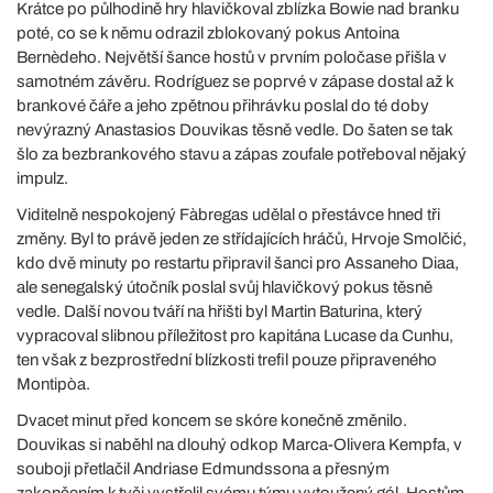
Krátce po půlhodině hry hlavičkoval zblízka Bowie nad branku
poté, co se k němu odrazil zblokovaný pokus Antoina
Bernèdeho. Největší šance hostů v prvním poločase přišla v
samotném závěru. Rodríguez se poprvé v zápase dostal až k
brankové čáře a jeho zpětnou přihrávku poslal do té doby
nevýrazný Anastasios Douvikas těsně vedle. Do šaten se tak
šlo za bezbrankového stavu a zápas zoufale potřeboval nějaký
impulz.
Viditelně nespokojený Fàbregas udělal o přestávce hned tři
změny. Byl to právě jeden ze střídajících hráčů, Hrvoje Smolčić,
kdo dvě minuty po restartu připravil šanci pro Assaneho Diaa,
ale senegalský útočník poslal svůj hlavičkový pokus těsně
vedle. Další novou tváří na hřišti byl Martin Baturina, který
vypracoval slibnou příležitost pro kapitána Lucase da Cunhu,
ten však z bezprostřední blízkosti trefil pouze připraveného
Montipòa.
Dvacet minut před koncem se skóre konečně změnilo.
Douvikas si naběhl na dlouhý odkop Marca-Olivera Kempfa, v
souboji přetlačil Andriase Edmundssona a přesným
zakončením k tyči vystřelil svému týmu vytoužený gól. Hostům