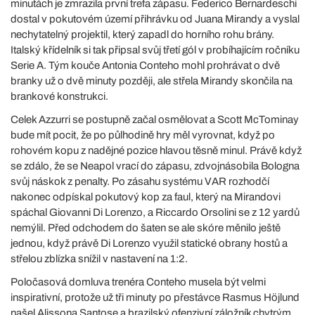
minutách je zmrazila první trefa zápasu. Federico Bernardeschi
dostal v pokutovém území přihrávku od Juana Mirandy a vyslal
nechytatelný projektil, který zapadl do horního rohu brány.
Italský křídelník si tak připsal svůj třetí gól v probíhajícím ročníku
Serie A. Tým kouče Antonia Conteho mohl prohrávat o dvě
branky už o dvě minuty později, ale střela Mirandy skončila na
brankové konstrukci.
Celek Azzurri se postupně začal osmělovat a Scott McTominay
bude mít pocit, že po půlhodině hry měl vyrovnat, když po
rohovém kopu z nadějné pozice hlavou těsně minul. Právě když
se zdálo, že se Neapol vrací do zápasu, zdvojnásobila Bologna
svůj náskok z penalty. Po zásahu systému VAR rozhodčí
nakonec odpískal pokutový kop za faul, který na Mirandovi
spáchal Giovanni Di Lorenzo, a Riccardo Orsolini se z 12 yardů
nemýlil. Před odchodem do šaten se ale skóre měnilo ještě
jednou, když právě Di Lorenzo využil statické obrany hostů a
střelou zblízka snížil v nastavení na 1:2.
Poločasová domluva trenéra Conteho musela být velmi
inspirativní, protože už tři minuty po přestávce Rasmus Höjlund
našel Alissona Santose a brazilský ofenzivní záložník chytrým