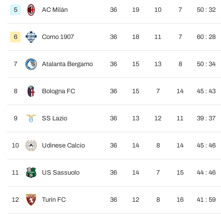
5
AC Milán
36
19
10
7
50 : 32
6
Como 1907
36
18
11
7
60 : 28
7
Atalanta Bergamo
36
15
13
8
50 : 34
8
Bologna FC
36
15
7
14
45 : 43
9
SS Lazio
36
13
12
11
39 : 37
10
Udinese Calcio
36
14
8
14
45 : 46
11
US Sassuolo
36
14
7
15
44 : 46
12
Turín FC
36
12
8
16
41 : 59