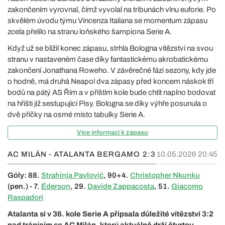
zakončením vyrovnal, čímž vyvolal na tribunách vlnu euforie. Po
skvělém úvodu týmu Vincenza Italiana se momentum zápasu
zcela přelilo na stranu loňského šampiona Serie A.
Když už se blížil konec zápasu, strhla Bologna vítězství na svou
stranu v nastaveném čase díky fantastickému akrobatickému
zakončení Jonathana Roweho. V závěrečné fázi sezony, kdy jde
o hodně, má druhá Neapol dva zápasy před koncem náskok tří
bodů na pátý AS Řím a v příštím kole bude chtít naplno bodovat
na hřišti již sestupující Pisy. Bologna se díky výhře posunula o
dvě příčky na osmé místo tabulky Serie A.
Více informací k zápasu
AC MILÁN - ATALANTA BERGAMO
2:3
10.05.2026 20:45
Góly: 88.
Strahinja Pavlović
, 90+4.
Christopher Nkunku
(pen.) - 7.
Éderson
, 29.
Davide Zappacosta
, 51.
Giacomo
Raspadori
Atalanta si v 36. kole Serie A připsala důležité vítězství 3:2
nad trápícím se AC Milán, který aktuálně drží čtvrtou