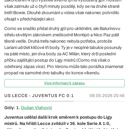
však zatrnulo už o čtyři minuty později, kdy se na druhé straně
trefil Bowie. Dlouhé zkoumání u videa však nakonec potvrdilo
ofsajd v předcházející akci.
Como se snažilo přidat druhý gól pro uklidnění, ale Baturinovu
střelu skvělým zákrokem zneškodnil Montipò a Nico Paz pálil
těsně vedle. Druhá trefa nakonec nebyla potřeba, protože
Lariani udrželi klíčové tři body. Ty je v neúplné tabulce posunuly
na páté místo, jen dva body za AC Milán, který drží poslední
příčku zajišťující postup do Ligy mistrů (Como má však o
odehraný zápas více). Pro Veronu může tato porážka znamenat
propad na samotné dno tabulky do konce víkendu.
Více informací k zápasu
US LECCE - JUVENTUS FC
0:1
09.05.2026 20:45
Góly: 1.
Dušan Vlahović
Juventus udělal další krok směrem k postupu do Ligy
mistrů. Na hřišti Lecce zvítězil v 36. kole Serie A 1:0,