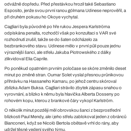
odvážně dopředu. Před přestávkou hrozil také Sebastiano
Esposito, jenže svou první ranou gólmana Udinese neprověřil, a
při druhém pokusu ho Okoye vychytal.
Cagliari byla původně po hře rukou Jespera Karlströma
odpískána penalta, rozhodčí však po konzultaci s VAR své
rozhodnutí zrušil, takže se do šaten odcházelo za
bezbrankového stavu. Udinese mělo v první půli pouze jednu
výraznější šanci, ale střelu Jakuba Piotrowského z dálky
zlikvidoval Elia Caprile.
Po poněkud opatrném prvním poločase se skóre změnilo deset
minut po změně stran. Oumar Solet vyslal přesnou průnikovou
přihrávku na Hassaneho Kamaru, po jehož centru skóroval
zblízka Adam Buksa. Cagliari strávilo zbytek zápasu snahou o
vyrovnání, a blízko k němu byla hlavička Alberta Dosseny po
rohovém kopu, kterou z brankové čáry vykopl Karlström.
O několik minut později měl obrovskou šanci z bezprostřední
blízkosti Paul Mendy, ale i jeho střelu zablokoval jeden z obránců
Bianconeri, když se Nicolò Bertola obětavě vrhl do rány, aby
udržel těsné vedení svého týmu.