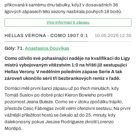
přikovaná k samému dnu tabulky, když v dosavadních 36
ligových zápasech této sezony nasbírala pouhých 18 bodů.
Více informací k zápasu
HELLAS VERONA - COMO 1907
0:1
10.05.2026 12:30
Góly: 71.
Anastasios Douvikas
Como oživilo své pohasínající naděje na kvalifikaci do Ligy
mistrů vybojovaným vítězstvím 1:0 na hřišti již sestupující
Hellas Verony. V nedělním poledním zápase Serie A tak
zároveň ukončilo sérii tří bezbrankových remíz v řadě.
Domácí měli první šanci zápasu už po třech minutách, kdy
Tomáš Suslov po dobré práci Kieron Bowieho prověřil
pozornost Jeana Buteze. Como se v útoku zpočátku trápilo,
přestože Cesc Fàbregas zvolil velmi ofenzivní sestavu. Na první
vážnější příležitost hostů se čekalo až do 25. minuty, kdy
dalekonosný pokus Jesúse Rodrígueze zkrotil Lorenzo
Montipò.