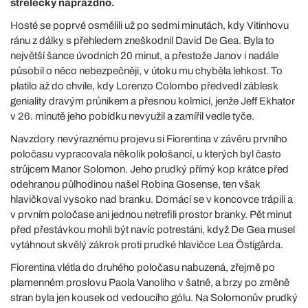
střelecky naprázdno.
Hosté se poprvé osmělili už po sedmi minutách, kdy Vitinhovu
ránu z dálky s přehledem zneškodnil David De Gea. Byla to
největší šance úvodních 20 minut, a přestože Janov i nadále
působil o něco nebezpečněji, v útoku mu chyběla lehkost. To
platilo až do chvíle, kdy Lorenzo Colombo předvedl záblesk
geniality dravým průnikem a přesnou kolmicí, jenže Jeff Ekhator
v 26. minutě jeho pobídku nevyužil a zamířil vedle tyče.
Navzdory nevýraznému projevu si Fiorentina v závěru prvního
poločasu vypracovala několik pološancí, u kterých byl často
strůjcem Manor Solomon. Jeho prudký přímý kop krátce před
odehranou půlhodinou našel Robina Gosense, ten však
hlavičkoval vysoko nad branku. Domácí se v koncovce trápili a
v prvním poločase ani jednou netrefili prostor branky. Pět minut
před přestávkou mohli být navíc potrestáni, když De Gea musel
vytáhnout skvělý zákrok proti prudké hlavičce Lea Östigårda.
Fiorentina vlétla do druhého poločasu nabuzená, zřejmě po
plamenném proslovu Paola Vanoliho v šatně, a brzy po změně
stran byla jen kousek od vedoucího gólu. Na Solomonův prudký