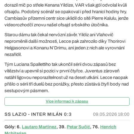
dorazil míč po střele Kenana Yildize, VAR však gól odvolal kvůli
ofsajdu. Podobný scénář se opakoval i před hranicí hodiny hry.
Cambiasův přízemní centr sice uklidil do sítě Pierre Kalulu, jenže
videorozhodčí znovu našel ofsajd srbského útočníka.
Starou dámu tak čekal nervózní závěr. Yildiz ani Vlahovič
neproměnili další možnosti, Lecce pak zahrozilo díky Thorirovi
Helgasonovi a Konanu N’Drimu, ani jeden z nich ale vyrovnání
nezařídil.
Tým Luciana Spallettiho tak ukončil sérii dvou zápasů bez
vítězství a upevnil si pozici v první čtyřce. Juventus zároveň
natáhl ligovou neporazitelnost už na deset utkání. Lecce naopak
přišlo o sérii tří duelů bez porážky, přesto zůstává čtyři body nad
sestupovým pásmem.
Více informací k zápasu
SS LAZIO - INTER MILÁN
0:3
09.05.2026 18:00
Góly: 6.
Lautaro Martínez
, 39.
Petar Sučić
, 76.
Henrich
Mchitarjan