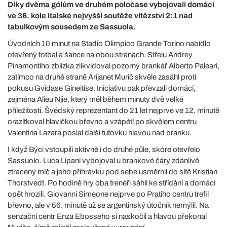
Díky dvěma gólům ve druhém poločase vybojovali domácí
ve 36. kole italské nejvyšší soutěže vítězství 2:1 nad
tabulkovým sousedem ze Sassuola.
Úvodních 10 minut na Stadio Olimpico Grande Torino nabídlo
otevřený fotbal a šance na obou stranách. Střelu Andrey
Pinamontiho zblízka zlikvidoval pozorný brankář Alberto Paleari,
zatímco na druhé straně Arijanet Murič skvěle zasáhl proti
pokusu Gvidase Gineitise. Iniciativu pak převzali domácí,
zejména Alieu Njie, který měl během minuty dvě velké
příležitosti. Švédský reprezentant do 21 let nejprve ve 12. minutě
orazítkoval hlavičkou břevno a vzápětí po skvělém centru
Valentina Lazara poslal další tutovku hlavou nad branku.
I když Býci vstoupili aktivně i do druhé půle, skóre otevřelo
Sassuolo. Luca Lipani vybojoval u brankové čáry zdánlivě
ztracený míč a jeho přihrávku pod sebe usměrnil do sítě Kristian
Thorstvedt. Po hodině hry oba trenéři sáhli ke střídání a domácí
opět hrozili. Giovanni Simeone nejprve po Pratiho centru trefil
břevno, ale v 66. minutě už se argentinský útočník nemýlil. Na
senzační centr Enza Ebosseho si naskočil a hlavou překonal