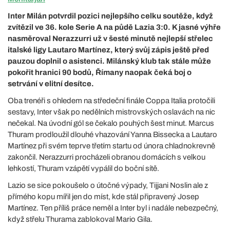
Inter Milán potvrdil pozici nejlepšího celku soutěže, když
zvítězil ve 36. kole Serie A na půdě Lazia 3:0. K jasné výhře
nasměroval Nerazzurri už v šesté minutě nejlepší střelec
italské ligy Lautaro Martínez, který svůj zápis ještě před
pauzou doplnil o asistenci. Milánský klub tak stále může
pokořit hranici 90 bodů, Římany naopak čeká boj o
setrvání v elitní desítce.
Oba trenéři s ohledem na středeční finále Coppa Italia protočili
sestavy, Inter však po nedělních mistrovských oslavách na nic
nečekal. Na úvodní gól se čekalo pouhých šest minut. Marcus
Thuram prodloužil dlouhé vhazování Yanna Bissecka a Lautaro
Martínez při svém teprve třetím startu od února chladnokrevně
zakončil. Nerazzurri procházeli obranou domácích s velkou
lehkostí, Thuram vzápětí vypálil do boční sítě.
Lazio se sice pokoušelo o útočné výpady, Tijjani Noslin ale z
přímého kopu mířil jen do míst, kde stál připravený Josep
Martínez. Ten příliš práce neměl a Inter byl i nadále nebezpečný,
když střelu Thurama zablokoval Mario Gila.