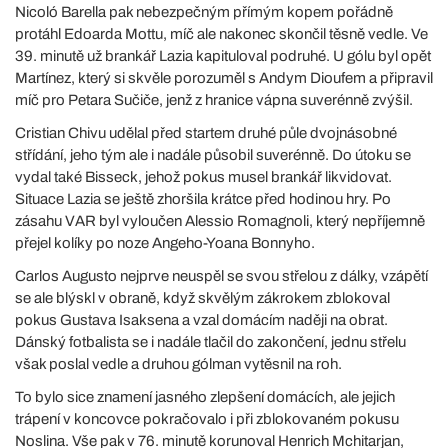
Nicoló Barella pak nebezpečným přímým kopem pořádně
protáhl Edoarda Mottu, míč ale nakonec skončil těsně vedle. Ve
39. minutě už brankář Lazia kapituloval podruhé. U gólu byl opět
Martínez, který si skvěle porozuměl s Andym Dioufem a připravil
míč pro Petara Sučiče, jenž z hranice vápna suverénně zvýšil.
Cristian Chivu udělal před startem druhé půle dvojnásobné
střídání, jeho tým ale i nadále působil suverénně. Do útoku se
vydal také Bisseck, jehož pokus musel brankář likvidovat.
Situace Lazia se ještě zhoršila krátce před hodinou hry. Po
zásahu VAR byl vyloučen Alessio Romagnoli, který nepříjemně
přejel kolíky po noze Angeho-Yoana Bonnyho.
Carlos Augusto nejprve neuspěl se svou střelou z dálky, vzápětí
se ale blýskl v obraně, když skvělým zákrokem zblokoval
pokus Gustava Isaksena a vzal domácím naději na obrat.
Dánský fotbalista se i nadále tlačil do zakončení, jednu střelu
však poslal vedle a druhou gólman vytěsnil na roh.
To bylo sice znamení jasného zlepšení domácích, ale jejich
trápení v koncovce pokračovalo i při zblokovaném pokusu
Noslina. Vše pak v 76. minutě korunoval Henrich Mchitarjan,