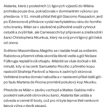
Atalanta, která z posledních 11 ligových výjezdů do Milána
prohrála pouze dva, pokračovala v dominantním výkonu i po
přestávce. V 51. minutě přidal třetí gól Giacomo Raspadori, jenž
po Édersonově přihrávce vyslal nechytatelnou ránu do horního
rohu branky. Milán se v závěrečné půlhodině snažil vyhnout
ostudě a zvýšil tlak, ale Carnesecchi byl připraven a zneškodnil i
šanci Christophera Nkunkua, který na svůj první ligový gól čeká
od února.
Svěřenci Massimiliana Allegriho se i nadále hnali za snížením.
Rabiotova přízemní střela skončila těsně vedle a gól Niclase
Füllkruga neplatil kvůli ofsajdu. Milánští se však dočkali v 88.
minutě, kdy si na centr Samueleho Ricciho z přímého kopu
naskočil Strahinja Pavlovič a hlavou k zadní tyči skóroval.
Vstřelená branka domácí nabudila a v nastavení přišel další gól -
po faulu Martena de Roona proměnil pokutový kop Nkunku.
Přestože se Milán v závěru vzchopil a Matteo Gabbia měl v
poslední sekundě obrovskou šanci, Atalanta tlak ustála a
odvezla si cenné tři body, což pro ni byla teprve třetí venkovní
ligová výhra z devíti zápasů.