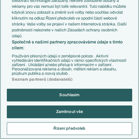
sledovací technologie zakázány, některé zobrazené obsahy a
vstupu do nového roku spíš jen kazí, než že by něco ukazoval,
reklamy pro vás nemusí být tolik relevantní. Tuto nabídku můžete
Diao se ještě nerozkoukal po zranění a Rodriguez měl teď také
kdykoli znovu zobrazit a změnit své volby nebo souhlas odvolat
slabé zápasy. Moratu ani nemusím zmiňovat..
kliknutím na odkaz Řízení předvoleb ve spodní části webové
stránky. Vaše volby se projeví v našem Internetová stránka. Další
Ještěže DaCunha a Perrone jsou stabilní a hrají dobře. Vlastně
podrobnosti naleznete v našich Zásadách ochrany osobních
celá záloha hraje pravidelně skvěle. Jen Caqueret vůbec
údajů.
nenaplňuje cenovku a ani talent, jenž by měl (podle uživatele
Společně s našimi partnery zpracováváme údaje s tímto
Doumbia, co prý sleduje Ligue 1) mít. Každopádně, v zápase
cílem:
vždy parádní držení míče, rychlé kombinace s přechody do
Používání přesných údajů o zeměpisné poloze . Aktivní
útoku. Umíme to přesně centrovat i do vápna z hloubky (což byl
vyhledávání identifikačních údajů v rámci specifických vlastností
zařízení . Ukládání a/nebo přístup k informacím v zařízení .
náš problém v minulé sezóně) a dobře vykrýváme rozehrávky
Personalizovaná reklama a obsah, měření reklam a obsahu,
soupeře aktivním pressingem. Ztratíme li míč, okamžitě
průzkum publika a rozvoj služeb .
napadáme a snažíme se jej vybojovat. Nečekáme na chyby
Seznam partnerů (dodavatelů)
soupeře. Trošku sem se bál, že neudržíme tempo ve všech
zápasech, ale nakonec se to povedlo a i v závěru nám síly stačí.
Souhlasím
V útoku sem rád za Douvikase. ten má povedenou sezónu a
takhle by to šlo.
Jen teda ta jeho konzistence, kdy se trefí ve
Zamítnout vše
4řech zápasech po sobě a pak měsíc nedá gól.. S tímhle do
velkých zápasů jít nemůžeme a chtělo by to hroťáka s čichem na
Řízení předvoleb
gól do rotace.
Obranu, ač statisticky funguje, vidím stále velkou díru. Ramón