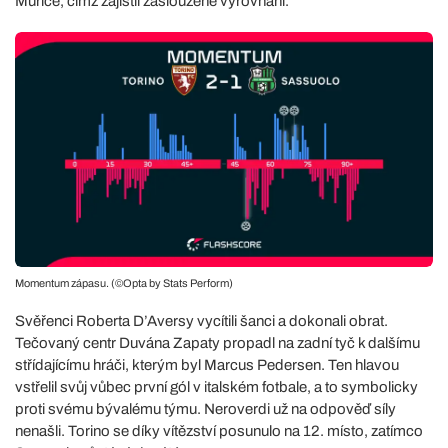
Muriče, čímž zajistil zasloužené vyrovnání.
Momentum zápasu. (©Opta by Stats Perform)
Svěřenci Roberta D’Aversy vycítili šanci a dokonali obrat.
Tečovaný centr Duvána Zapaty propadl na zadní tyč k dalšímu
střídajícímu hráči, kterým byl Marcus Pedersen. Ten hlavou
vstřelil svůj vůbec první gól v italském fotbale, a to symbolicky
proti svému bývalému týmu. Neroverdi už na odpověď síly
nenašli. Torino se díky vítězství posunulo na 12. místo, zatímco