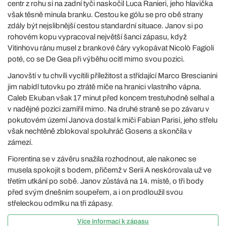
centr z rohu si na zadní tyči naskočil Luca Ranieri, jeho hlavička
však těsně minula branku. Cestou ke gólu se pro obě strany
zdály být nejslibnější cestou standardní situace. Janov si po
rohovém kopu vypracoval největší šanci zápasu, když
Vitinhovu ránu musel z brankové čáry vykopávat Nicolò Fagioli
poté, co se De Gea při výběhu ocitl mimo svou pozici.
Janovští v tu chvíli vycítili příležitost a střídající Marco Brescianini
jim nabídl tutovku po ztrátě míče na hranici vlastního vápna.
Caleb Ekuban však 17 minut před koncem trestuhodně selhal a
v nadějné pozici zamířil mimo. Na druhé straně se po závaru v
pokutovém území Janova dostal k míči Fabian Parisi, jeho střelu
však nechtěně zblokoval spoluhráč Gosens a skončila v
zámezí.
Fiorentina se v závěru snažila rozhodnout, ale nakonec se
musela spokojit s bodem, přičemž v Serii A neskórovala už ve
třetím utkání po sobě. Janov zůstává na 14. místě, o tři body
před svým dnešním soupeřem, a i on prodloužil svou
střeleckou odmlku na tři zápasy.
Více informací k zápasu