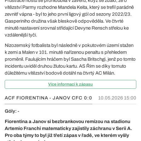
Frustrace hostů se prohloubila v závěru, když se zdálo, že o
vítězství Parmy rozhodne Mandela Keita, který se trefil parádně
zevnitř vápna - byl to jeho první ligový gól od sezony 2022/23.
Gasperiniho družina však bleskově odpověděla. Ve čtvrté
minutě nastavení srovnal střídající Devyne Rensch střelou ke
vzdálenější tyči.
Nizozemský fotbalista byl následně v pokutovém území stažen
k zemi a Malen v 101. minutě nařízenou penaltu s přehledem
proměnil. Faulujícím hráčem byl Sascha Britschgi, jenž po tomto
incidentu uviděl druhou žlutou kartu. AS Řím se díky tomuto
důležitému vítězství bodově dotáhl na čtvrtý AC Milán.
Více informací k zápasu
ACF FIORENTINA - JANOV CFC
0:0
10.05.2026 15:00
Góly: -
Fiorentina a Janov si bezbrankovou remízou na stadionu
Artemio Franchi matematicky zajistily záchranu v Serii A.
Pro oba týmy to byl již třetí zápas v řadě, ve kterém vyšly