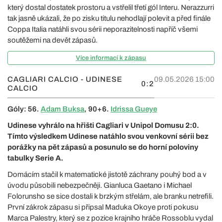
který dostal dostatek prostoru a vstřelil třetí gól Interu. Nerazzurri
tak jasně ukázali, že po zisku titulu nehodlají polevit a před finále
Coppa Italia natáhli svou sérii neporazitelnosti napříč všemi
soutěžemi na devět zápasů.
Více informací k zápasu
CAGLIARI CALCIO - UDINESE
09.05.2026 15:00
0:2
CALCIO
Góly: 56.
Adam Buksa
, 90+6.
Idrissa Gueye
Udinese vyhrálo na hřišti Cagliari v Unipol Domusu 2:0.
Tímto výsledkem Udinese natáhlo svou venkovní sérii bez
porážky na pět zápasů a posunulo se do horní poloviny
tabulky Serie A.
Domácím stačil k matematické jistotě záchrany pouhý bod a v
úvodu působili nebezpečněji. Gianluca Gaetano i Michael
Folorunsho se sice dostali k brzkým střelám, ale branku netrefili.
První zákrok zápasu si připsal Maduka Okoye proti pokusu
Marca Palestry, který se z pozice krajního hráče Rossoblu vydal