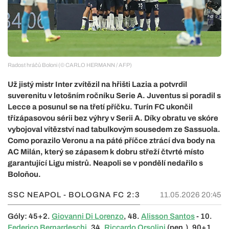
Radost hráčů Boloni (© CARLO HERMANN / AFP)
Už jistý mistr Inter zvítězil na hřišti Lazia a potvrdil
suverenitu v letošním ročníku Serie A. Juventus si poradil s
Lecce a posunul se na třetí příčku. Turín FC ukončil
třízápasovou sérii bez výhry v Serii A. Díky obratu ve skóre
vybojoval vítězství nad tabulkovým sousedem ze Sassuola.
Como porazilo Veronu a na páté příčce ztrácí dva body na
AC Milán, který se zápasem k dobru střeží čtvrté místo
garantující Ligu mistrů. Neapoli se v pondělí nedařilo s
Boloňou.
SSC NEAPOL - BOLOGNA FC
2:3
11.05.2026 20:45
Góly: 45+2.
Giovanni Di Lorenzo
, 48.
Alisson Santos
- 10.
Federico Bernardeschi
, 34.
Riccardo Orsolini
(pen.), 90+1.