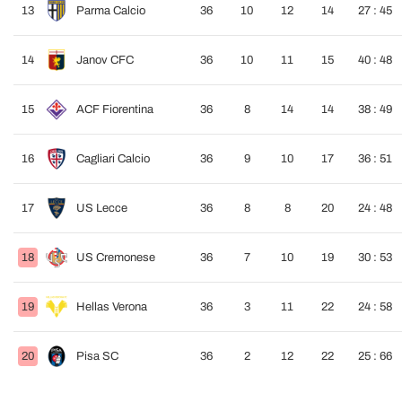
13
Parma Calcio
36
10
12
14
27 : 45
14
Janov CFC
36
10
11
15
40 : 48
15
ACF Fiorentina
36
8
14
14
38 : 49
16
Cagliari Calcio
36
9
10
17
36 : 51
17
US Lecce
36
8
8
20
24 : 48
18
US Cremonese
36
7
10
19
30 : 53
19
Hellas Verona
36
3
11
22
24 : 58
20
Pisa SC
36
2
12
22
25 : 66