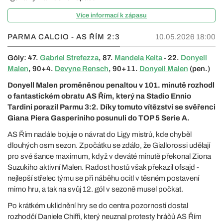
Více informací k zápasu
PARMA CALCIO - AS ŘÍM
2:3
10.05.2026 18:00
Góly: 47.
Gabriel Strefezza
, 87.
Mandela Keita
- 22.
Donyell
Malen
, 90+4.
Devyne Rensch
, 90+11.
Donyell Malen
(pen.)
Donyell Malen proměněnou penaltou v 101. minutě rozhodl
o fantastickém obratu AS Řím, který na Stadio Ennio
Tardini porazil Parmu 3:2. Díky tomuto vítězství se svěřenci
Giana Piera Gasperiniho posunuli do TOP 5 Serie A.
AS Řím nadále bojuje o návrat do Ligy mistrů, kde chyběl
dlouhých osm sezon. Zpočátku se zdálo, že Giallorossi udělají
pro své šance maximum, když v deváté minutě překonal Ziona
Suzukiho aktivní Malen. Radost hostů však překazil ofsajd -
nejlepší střelec týmu se při náběhu ocitl v těsném postavení
mimo hru, a tak na svůj 12. gól v sezoně musel počkat.
Po krátkém uklidnění hry se do centra pozornosti dostal
rozhodčí Daniele Chiffi, který neuznal protesty hráčů AS Řím