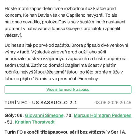
Hosté mohli zápas definitivně rozhodnout už krátce před
koncem, Keinan Davis však na Caprileho nevyzrál. To ale
nakonec nevadilo, protože Davis se v šesté minutě nastavení
proměnil v nahrávače a Idrissa Gueye z protiútoku zpečetil
vítězství.
Udinese si tak poprvé od začátku února připsalo dvě venkovní
výhry v řadě. Výsledek zároveň prodloužil jeho sérii
neporazitelnosti ve vzájemných zápasech na hřišti soupeře na
sedm utkání. Zatímco domácí Cagliari má účast v příštím
ročníku nejvyšší soutěže téměř jistou, po této prohře může v
tabulce přijít o 15. místo ve prospěch Fiorentiny.
Více informací k zápasu
TURÍN FC - US SASSUOLO
2:1
08.05.2026 20:45
Góly: 66.
Giovanni Simeone
, 70.
Marcus Holmgren Pedersen
- 51.
Kristian Thorstvedt
Turín FC ukončil třízápasovou sérii bez vítězství v Serii A.