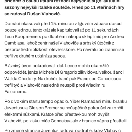
přičemž o osudu utkání rozhodl nejrychlejší gól aktuální
sezony nejvyšší italské soutěže. Hned po 11 vteřinách hry
se radoval Dušan Vlahovič.
Domácí inkasovali před 15. minutou v ligovém zápase dosud
pouze jednou, tentokrát ale kapitulovali už po 11 sekundách.
Teun Koopmeiners po dlouhém nákopu sklepl míč pro Andreu
Cambiasa, jehož centr našel Vlahoviče a srbský útočník z
bezprostřední blízkosti otevřel skóre. Po návratu po zranění se
trefil ve druhém utkání za sebou.
Bláznivý úvod pokračoval i dál. Lecce mohlo okamžitě
odpovědět, jenže Michele Di Gregorio zlikvidoval velkou šanci
Walida Cheddiry. Na druhé straně pak Francisco Conceicaoo
trefil tyč a Vlahovič následně neuspěl proti Wladimiru
Falconemu.
Po divokém startu tempo opadlo. Yiber Ramadani minul branku
Juventusu a Gleison Bremer se neúspěšně pokoušel zakončit
efektními nůžkami. Krátce před přestávkou mohl zvýšit
Vlahovič, po zisku míče Conceicaa ale z hranice vápna přestřelil.
Po změně stran se Juventus radoval podruhé, když Vlahovič