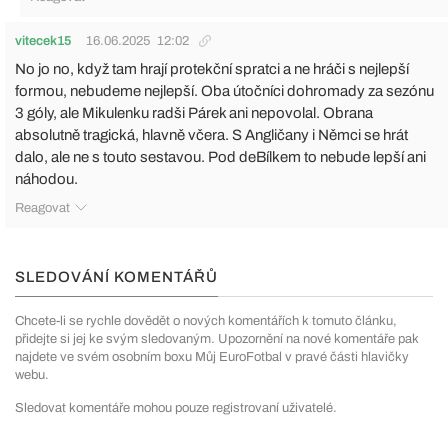
vitecek15
16.06.2025
12:02
No jo no, když tam hrají protekční spratci a ne hráči s nejlepší
formou, nebudeme nejlepší. Oba útočníci dohromady za sezónu
3 góly, ale Mikulenku radši Párek ani nepovolal. Obrana
absolutně tragická, hlavně včera. S Angličany i Němci se hrát
dalo, ale ne s touto sestavou. Pod deBílkem to nebude lepší ani
náhodou.
Reagovat
SLEDOVÁNÍ KOMENTÁŘŮ
Chcete-li se rychle dovědět o nových komentářích k tomuto článku,
přidejte si jej ke svým sledovaným. Upozornění na nové komentáře pak
najdete ve svém osobním boxu Můj EuroFotbal v pravé části hlavičky
webu.
Sledovat komentáře mohou pouze registrovaní uživatelé.