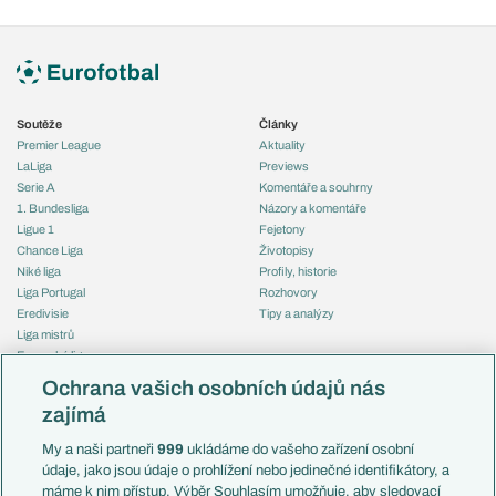
Soutěže
Články
Premier League
Aktuality
LaLiga
Previews
Serie A
Komentáře a souhrny
1. Bundesliga
Názory a komentáře
Ligue 1
Fejetony
Chance Liga
Životopisy
Niké liga
Profily, historie
Liga Portugal
Rozhovory
Eredivisie
Tipy a analýzy
Liga mistrů
Evropská liga
Reprezentace
Konferenční liga
Česko
Ochrana vašich osobních údajů nás
Mistrovství světa
Slovensko
zajímá
Liga národů
Anglie
Francie
My a naši partneři
999
ukládáme do vašeho zařízení osobní
Témata
Itálie
údaje, jako jsou údaje o prohlížení nebo jedinečné identifikátory, a
Představení týmů MS
Německo
máme k nim přístup. Výběr Souhlasím umožňuje, aby sledovací