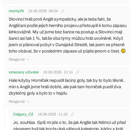
monty25
16.06.2025
09:34
Slovinci hráli proti Anglii sympaticky, ale je teda fakt, že
Angličani podle jejich herního projevu přistoupili k tomu zápasu
lehkovážně. My už jsme bez šance na postup a Slovinci mají
šanci asi tak 1 %, takže oba týmy můžou hrát uvolněně. Když
jsem si plánoval pobyt v Dunajské Stredě, tak jsem se přesně
toho obával, že v posledním zápase už půjde jenom o čest.
Reagovat
smazaný uživatel
16.06.2025
10:14
Hale kdyby Horníček nepustil laciný goly, tak by to bylo těsně..
min s Anglii jsme hráli dobře, ale pak tam horníček pustil dva
zbytečný goly a bylo to v hajzlu
Reagovat
Calgary_CZ
16.06.2025
11:22
Jo, souhlas. Spíš mi jde o to, že jak Anglie tak Němci už před
zápasem byli tak trochu jiná váhová kategorie, kádry x krát