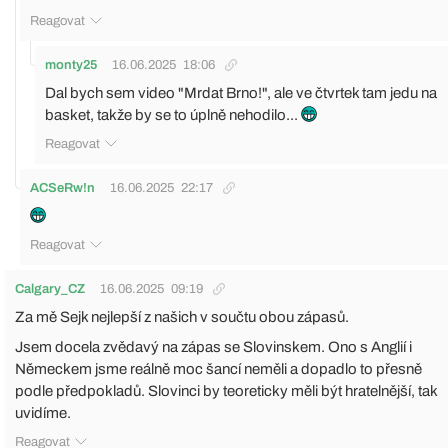
Reagovat
monty25
16.06.2025
18:06
Dal bych sem video "Mrdat Brno!", ale ve čtvrtek tam jedu na
basket, takže by se to úplně nehodilo...
Reagovat
ACSeRw!n
16.06.2025
22:17
Reagovat
Calgary_CZ
16.06.2025
09:19
Za mě Sejk nejlepší z našich v součtu obou zápasů.
Jsem docela zvědavý na zápas se Slovinskem. Ono s Anglií i
Německem jsme reálně moc šancí neměli a dopadlo to přesně
podle předpokladů. Slovinci by teoreticky měli být hratelnější, tak
uvidíme.
Reagovat