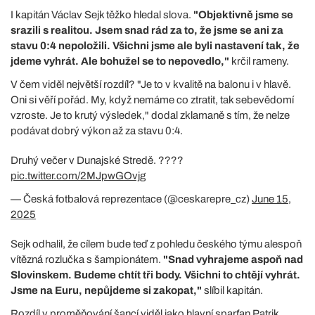
I kapitán Václav Sejk těžko hledal slova.
"Objektivně jsme se
srazili s realitou. Jsem snad rád za to, že jsme se ani za
stavu 0:4 nepoložili. Všichni jsme ale byli nastavení tak, že
jdeme vyhrát. Ale bohužel se to nepovedlo,"
krčil rameny.
V čem viděl největší rozdíl? "Je to v kvalitě na balonu i v hlavě.
Oni si věří pořád. My, když nemáme co ztratit, tak sebevědomí
vzroste. Je to krutý výsledek," dodal zklamaně s tím, že nelze
podávat dobrý výkon až za stavu 0:4.
Druhý večer v Dunajské Stredě. ????️
pic.twitter.com/2MJpwGOvjg
— Česká fotbalová reprezentace (@ceskarepre_cz)
June 15,
2025
Sejk odhalil, že cílem bude teď z pohledu českého týmu alespoň
vítězná rozlučka s šampionátem.
"Snad vyhrajeme aspoň nad
Slovinskem. Budeme chtít tři body. Všichni to chtějí vyhrát.
Jsme na Euru, nepůjdeme si zakopat,"
slíbil kapitán.
Rozdíl v proměňování šancí viděl jako hlavní sparťan Patrik