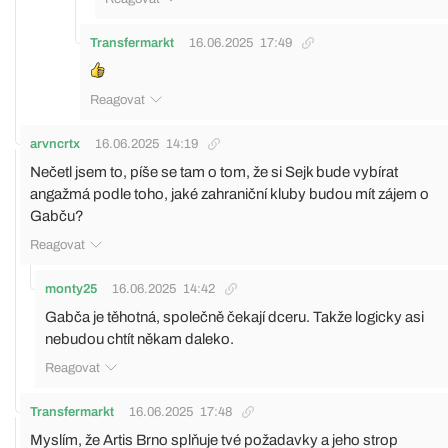
Transfermarkt
16.06.2025
17:49
Reagovat
arvncrtx
16.06.2025
14:19
Nečetl jsem to, píše se tam o tom, že si Sejk bude vybírat
angažmá podle toho, jaké zahraniční kluby budou mít zájem o
Gabču?
Reagovat
monty25
16.06.2025
14:42
Gabča je těhotná, společně čekají dceru. Takže logicky asi
nebudou chtít někam daleko.
Reagovat
Transfermarkt
16.06.2025
17:48
Myslím, že Artis Brno splňuje tvé požadavky a jeho strop