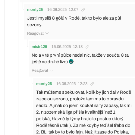
monty25
16.06.2025
12:07
Jestli myslíš 8 gólů v Rodě, tak to bylo ale za půl
sezony.
Reagovat
mistr129
16.06.2025
12:13
No a v té první půlce nedal nic, takže v součtu 8 (a
ještě ve druhé lize)
Reagovat
monty25
16.06.2025
12:23
Tak můžeme spekulovat, kolik by jich dal v Rodě
za celou sezonu, protože tam mu to opravdu
sedlo. A jinak co jsem koukal na ty zápasy, tak mi
2. nizozemská liga přišla kvalitnější než 1.
polská, hlavně ty týmy hrající o postup (který
Rodě těsně utekl). Za mě kdyby teď šel třeba do
2. BL, tak by to bylo fajn. Než jít zase do Polska,