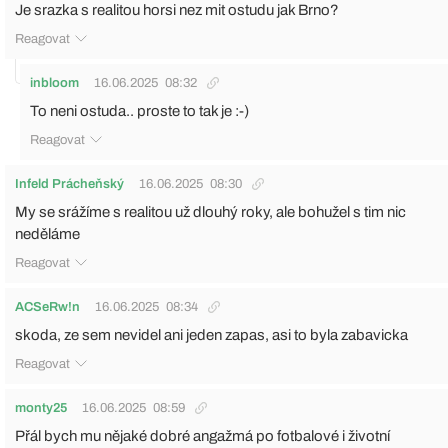
Je srazka s realitou horsi nez mit ostudu jak Brno?
Reagovat
inbloom
16.06.2025
08:32
To neni ostuda.. proste to tak je :-)
Reagovat
Infeld Prácheňský
16.06.2025
08:30
My se srážíme s realitou už dlouhý roky, ale bohužel s tim nic
neděláme
Reagovat
ACSeRw!n
16.06.2025
08:34
skoda, ze sem nevidel ani jeden zapas, asi to byla zabavicka
Reagovat
monty25
16.06.2025
08:59
Přál bych mu nějaké dobré angažmá po fotbalové i životní