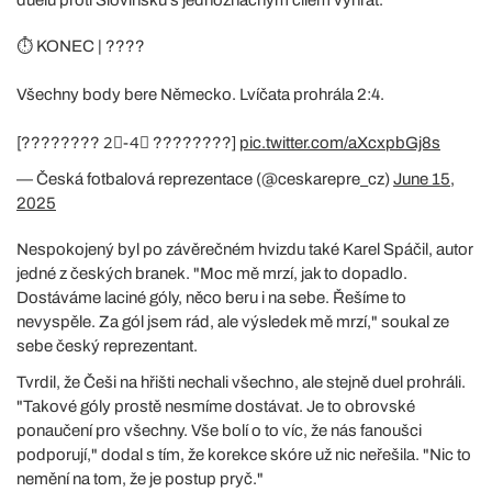
⏱️ KONEC | ????
Všechny body bere Německo. Lvíčata prohrála 2:4.
[???????? 2⃣-4⃣ ????????]
pic.twitter.com/aXcxpbGj8s
— Česká fotbalová reprezentace (@ceskarepre_cz)
June 15,
2025
Nespokojený byl po závěrečném hvizdu také Karel Spáčil, autor
jedné z českých branek. "Moc mě mrzí, jak to dopadlo.
Dostáváme laciné góly, něco beru i na sebe. Řešíme to
nevyspěle. Za gól jsem rád, ale výsledek mě mrzí," soukal ze
sebe český reprezentant.
Tvrdil, že Češi na hřišti nechali všechno, ale stejně duel prohráli.
"Takové góly prostě nesmíme dostávat. Je to obrovské
ponaučení pro všechny. Vše bolí o to víc, že nás fanoušci
podporují," dodal s tím, že korekce skóre už nic neřešila. "Nic to
nemění na tom, že je postup pryč."