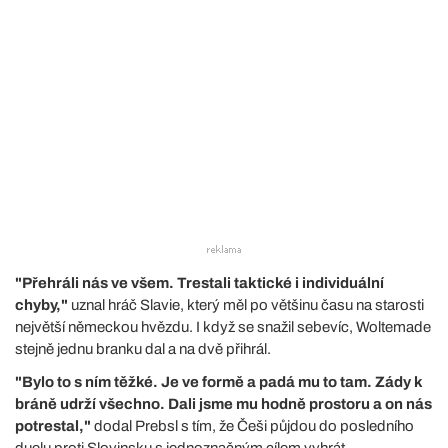
"Přehráli nás ve všem. Trestali taktické i individuální
chyby,"
uznal hráč Slavie, který měl po většinu času na starosti
největší německou hvězdu. I když se snažil sebevíc, Woltemade
stejně jednu branku dal a na dvě přihrál.
"Bylo to s ním těžké. Je ve formě a padá mu to tam. Zády k
bráně udrží všechno. Dali jsme mu hodně prostoru a on nás
potrestal,"
dodal Prebsl s tím, že Češi půjdou do posledního
duelu proti Slovinsku s jednoznačným cílem vyhrát.