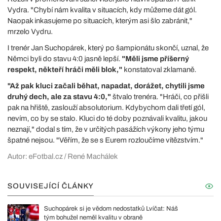
Vydra. "Chybí nám kvalita v situacích, kdy můžeme dát gól.
Naopak inkasujeme po situacích, kterým asi šlo zabránit,"
mrzelo Vydru.
I trenér Jan Suchopárek, který po šampionátu skončí, uznal, že
Němci byli do stavu 4:0 jasně lepší.
"Měli jsme příšerný
respekt, někteří hráči měli blok,"
konstatoval zklamaně.
"Až pak kluci začali běhat, napadat, dorážet, chytili jsme
druhý dech, ale za stavu 4:0,"
štvalo trenéra. "Hráči, co přišli
pak na hřiště, zaslouží absolutorium. Kdybychom dali třetí gól,
nevím, co by se stalo. Kluci do té doby poznávali kvalitu, jakou
neznají," dodal s tím, že v určitých pasážích výkony jeho týmu
špatné nejsou. "Věřím, že se s Eurem rozloučíme vítězstvím."
Autor: eFotbal.cz / René Machálek
SOUVISEJÍCÍ ČLÁNKY
Suchopárek si je vědom nedostatků Lvíčat: Náš
tým bohužel neměl kvalitu v obraně