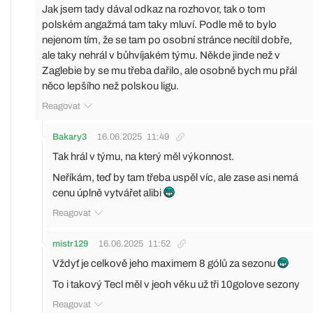
Jak jsem tady dával odkaz na rozhovor, tak o tom
polském angažmá tam taky mluví. Podle mě to bylo
nejenom tím, že se tam po osobní stránce necítil dobře,
ale taky nehrál v bůhvíjakém týmu. Někde jinde než v
Zaglebie by se mu třeba dařilo, ale osobně bych mu přál
něco lepšího než polskou ligu.
Reagovat
Bakary3
16.06.2025
11:49
Tak hrál v týmu, na který měl výkonnost.
Neříkám, teď by tam třeba uspěl víc, ale zase asi nemá
cenu úplně vytvářet alibi
Reagovat
mistr129
16.06.2025
11:52
Vždyť je celkově jeho maximem 8 gólů za sezonu
To i takový Tecl měl v jeoh věku už tři 10golove sezony
Reagovat