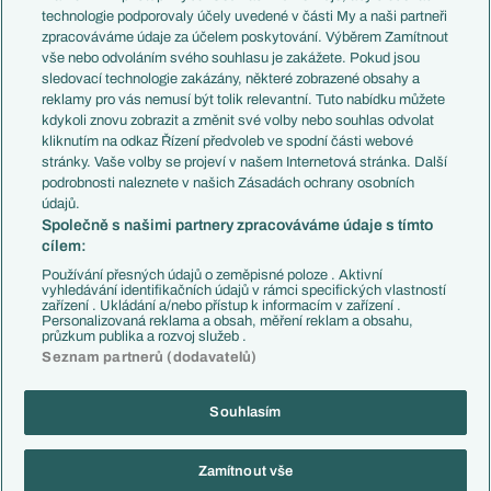
EuroSkauting
Španělsko
technologie podporovaly účely uvedené v části My a naši partneři
PL v kostce
Argentina
zpracováváme údaje za účelem poskytování. Výběrem Zamítnout
Evropské koeficienty
Brazílie
vše nebo odvoláním svého souhlasu je zakážete. Pokud jsou
Přestupy
sledovací technologie zakázány, některé zobrazené obsahy a
Přestupové spekulace
reklamy pro vás nemusí být tolik relevantní. Tuto nabídku můžete
Přestupy
Zranění
kdykoli znovu zobrazit a změnit své volby nebo souhlas odvolat
Zápasy
kliknutím na odkaz Řízení předvoleb ve spodní části webové
Livescore
stránky. Vaše volby se projeví v našem Internetová stránka. Další
Kluby
Tipovací soutěž
podrobnosti naleznete v našich Zásadách ochrany osobních
Arsenal FC
Fotbal TV
údajů.
Chelsea FC
Společně s našimi partnery zpracováváme údaje s tímto
Manchester United
cílem:
AC Milán
Juventus FC
Používání přesných údajů o zeměpisné poloze . Aktivní
Bayern Mnichov
vyhledávání identifikačních údajů v rámci specifických vlastností
zařízení . Ukládání a/nebo přístup k informacím v zařízení .
FC Barcelona
Personalizovaná reklama a obsah, měření reklam a obsahu,
Real Madrid
průzkum publika a rozvoj služeb .
Seznam partnerů (dodavatelů)
Souhlasím
Copyright © 2001-2026 EuroFotbal.cz. Využíváme zpravodajství ČTK.
RSS
Podmínky užití
Informace o zpracování osobních údajů
Zamítnout vše
GDPR a žurnalistika
Nastavení soukromí
Kontakt
Tiráž