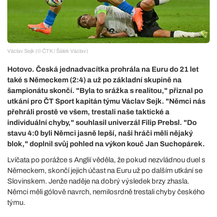
Václav Sejk (© ČTK / Šálek Václav)
Hotovo. Česká jednadvacítka prohrála na Euru do 21 let
také s Německem (2:4) a už po základní skupině na
šampionátu skončí. "Byla to srážka s realitou," přiznal po
utkání pro ČT Sport kapitán týmu Václav Sejk. "Němci nás
přehráli prostě ve všem, trestali naše taktické a
individuální chyby," souhlasil univerzál Filip Prebsl. "Do
stavu 4:0 byli Němci jasně lepší, naši hráči měli nějaký
blok," doplnil svůj pohled na výkon kouč Jan Suchopárek.
Lvíčata po porážce s Anglií věděla, že pokud nezvládnou duel s
Německem, skončí jejich účast na Euru už po dalším utkání se
Slovinskem. Jenže naděje na dobrý výsledek brzy zhasla.
Němci měli gólově navrch, nemilosrdně trestali chyby českého
týmu.