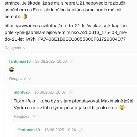
stránce. Je škoda, že se mu s repre U21 nepovedlo rozloučit
úspěchem na Euru, ale lepšího kapitána jsme podle mě mít
nemohli.
https://www.idnes.cz/fotbal/me-do-21-let/vaclav-sejk-kapitan-
pritelkyne-gabriela-slajsova-miminko.A250613_175408_me-
do-21-let_ivt?h=FA7406E1B6BD10855800F61729604D77
Reagovat
fantomas10
16.06.2025
10:00
Reagovat
monty25
16.06.2025
10:07
Tak mi řekni, koho by sis tam představoval. Maximálně ještě
Vydra na mě z toho týmu působí jako lídr, jinak nikdo.
Reagovat
fantomas10
16.06.2025
10:24