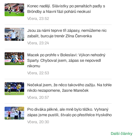
Konec nadějí. Slávistky po penaltách padly s
Bröndby a hlavní fázi pohárů neokusí
Včera, 23:52
Jsou za námi teprve tři zápasy, nemůžeme nic
zabalit, burcuje trenér Zlína Červenka
Včera, 23:24
Macek po prohře v Boleslavi: Výkon nehodný
Sparty. Chyboval jsem, zápas se nepovedl
nikomu
Včera, 22:53
Nečekal jsem, že něco takového zažiju. Na tohle
nikdo nezapomene, žasne Mareček
Včera, 20:57
Pro diváka pěkné, ale mně bylo těžko. Vyhraný
zápas jsme pustili, štvalo po přestřelce Hyského
Včera, 20:30
Další články