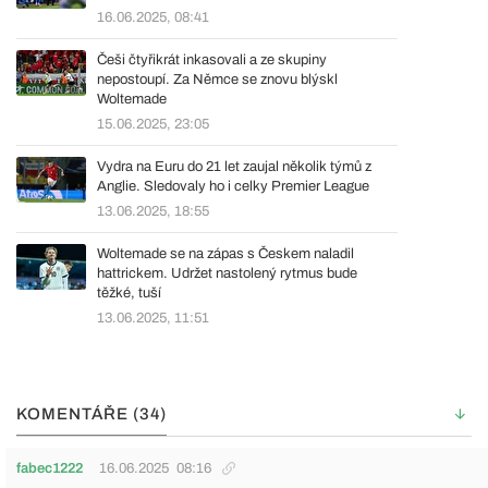
16.06.2025, 08:41
Češi čtyřikrát inkasovali a ze skupiny
nepostoupí. Za Němce se znovu blýskl
Woltemade
15.06.2025, 23:05
Vydra na Euru do 21 let zaujal několik týmů z
Anglie. Sledovaly ho i celky Premier League
13.06.2025, 18:55
Woltemade se na zápas s Českem naladil
hattrickem. Udržet nastolený rytmus bude
těžké, tuší
13.06.2025, 11:51
KOMENTÁŘE (34)
fabec1222
16.06.2025
08:16