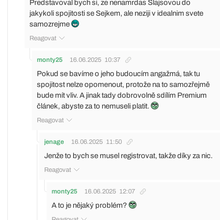
Predstavoval bych si, ze nenamrdas Slajsovou do
jakykoli spojitosti se Sejkem, ale neziji v idealnim svete
samozrejme
Reagovat
monty25
16.06.2025
10:37
Pokud se bavíme o jeho budoucím angažmá, tak tu
spojitost nelze opomenout, protože na to samozřejmě
bude mít vliv. A jinak tady dobrovolně sdílím Premium
článek, abyste za to nemuseli platit.
Reagovat
jenage
16.06.2025
11:50
Jenže to bych se musel registrovat, takže díky za nic.
Reagovat
monty25
16.06.2025
12:07
A to je nějaký problém?
Reagovat