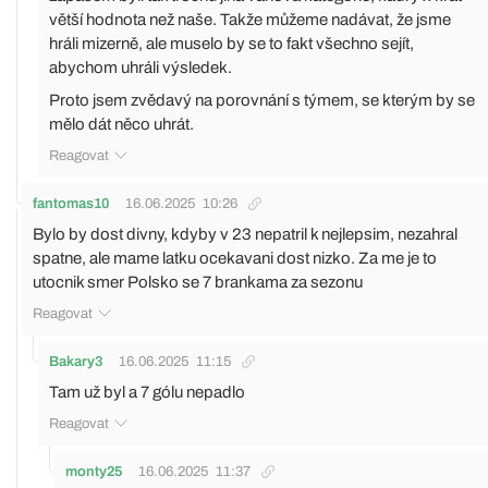
větší hodnota než naše. Takže můžeme nadávat, že jsme
hráli mizerně, ale muselo by se to fakt všechno sejít,
abychom uhráli výsledek.
Proto jsem zvědavý na porovnání s týmem, se kterým by se
mělo dát něco uhrát.
Reagovat
fantomas10
16.06.2025
10:26
Bylo by dost divny, kdyby v 23 nepatril k nejlepsim, nezahral
spatne, ale mame latku ocekavani dost nizko. Za me je to
utocnik smer Polsko se 7 brankama za sezonu
Reagovat
Bakary3
16.06.2025
11:15
Tam už byl a 7 gólu nepadlo
Reagovat
monty25
16.06.2025
11:37