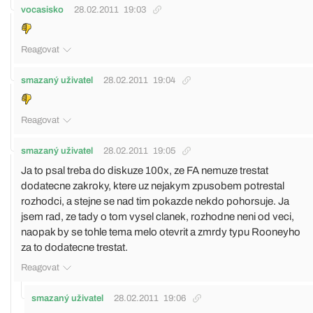
vocasisko
28.02.2011
19:03
Reagovat
smazaný uživatel
28.02.2011
19:04
Reagovat
smazaný uživatel
28.02.2011
19:05
Ja to psal treba do diskuze 100x, ze FA nemuze trestat
dodatecne zakroky, ktere uz nejakym zpusobem potrestal
rozhodci, a stejne se nad tim pokazde nekdo pohorsuje. Ja
jsem rad, ze tady o tom vysel clanek, rozhodne neni od veci,
naopak by se tohle tema melo otevrit a zmrdy typu Rooneyho
za to dodatecne trestat.
Reagovat
smazaný uživatel
28.02.2011
19:06