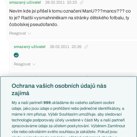
smazaný uživatel
28.02.2011
22:23
Nevím kde jsi přišel k tomu označení ManU???mancs??? co
to je? Radši vysmahniněkam na stránky dětského fotbalu, ty
čobolskej pseudofando.
Reagovat
smazaný uživatel
28.02.2011
22:26
Reagovat
smazaný uživatel
01.03.2011
13:57
Ochrana vašich osobních údajů nás
preboha živého...
zajímá
Reagovat
My a naši partneři
999
ukládáme do vašeho zařízení osobní
smazaný uživatel
údaje, jako jsou údaje o prohlížení nebo jedinečné identifikátory, a
28.02.2011
19:11
máme k nim přístup. Výběr Souhlasím umožňuje, aby sledovací
Ja teda nevim, ale prijde mi to jako hrozna blbost, ze se takovy
technologie podporovaly účely uvedené v části My a naši partneři
zakroky nemuzou trestat dodatecne jenom kvuli tomu, ze to
zpracováváme údaje za účelem poskytování. Výběrem Zamítnout
rozhodci uz potrestal (a pritom evidentne spatne). Proste hrozna
vše nebo odvoláním svého souhlasu je zakážete. Pokud jsou