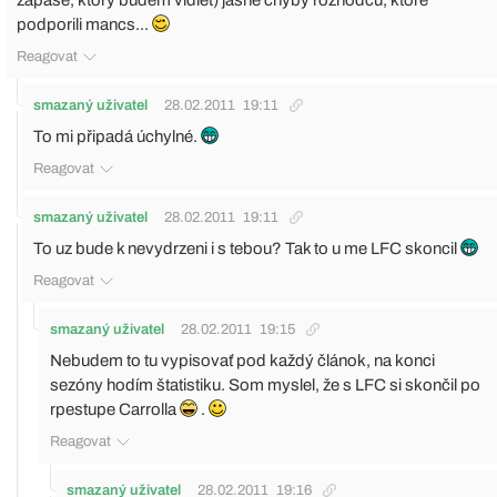
zápase, ktorý budem vidieť) jasné chyby rozhodcu, ktoré
podporili mancs...
Reagovat
smazaný uživatel
28.02.2011
19:11
To mi připadá úchylné.
Reagovat
smazaný uživatel
28.02.2011
19:11
To uz bude k nevydrzeni i s tebou? Tak to u me LFC skoncil
Reagovat
smazaný uživatel
28.02.2011
19:15
Nebudem to tu vypisovať pod každý článok, na konci
sezóny hodím štatistiku. Som myslel, že s LFC si skončil po
rpestupe Carrolla
.
Reagovat
smazaný uživatel
28.02.2011
19:16