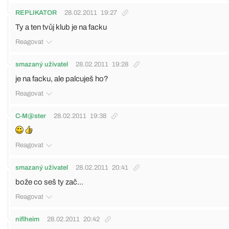
REPLIKATOR
28.02.2011
19:27
Ty a ten tvůj klub je na facku
Reagovat
smazaný uživatel
28.02.2011
19:28
je na facku, ale palcuješ ho?
Reagovat
C-M@ster
28.02.2011
19:38
Reagovat
smazaný uživatel
28.02.2011
20:41
bože co seš ty zač...
Reagovat
niflheim
28.02.2011
20:42