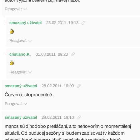
autor vyjádřil celkem zajímavej názor.
Reagovat
smazaný uživatel
28.02.2011
19:13
Reagovat
cristiano.K.
01.03.2011
09:23
Reagovat
smazaný uživatel
28.02.2011
19:09
Červená, stoprocentně.
Reagovat
smazaný uživatel
28.02.2011
19:10
mancs sú dlhodobo pretláčaní, a to nehovorím o momentálenj
situácii. Od budúcej sezóny si budem zapisovať (v každom