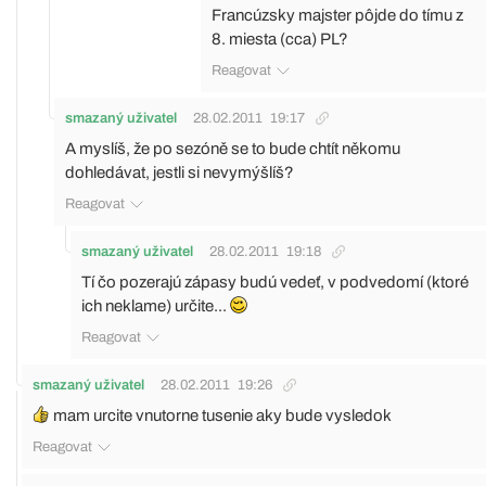
Francúzsky majster pôjde do tímu z
8. miesta (cca) PL?
Reagovat
smazaný uživatel
28.02.2011
19:17
A myslíš, že po sezóně se to bude chtít někomu
dohledávat, jestli si nevymýšlíš?
Reagovat
smazaný uživatel
28.02.2011
19:18
Tí čo pozerajú zápasy budú vedeť, v podvedomí (ktoré
ich neklame) určite...
Reagovat
smazaný uživatel
28.02.2011
19:26
mam urcite vnutorne tusenie aky bude vysledok
Reagovat