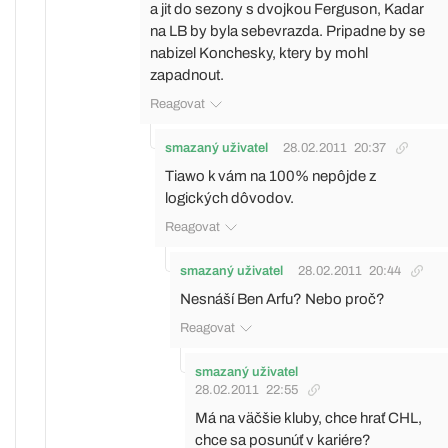
a jit do sezony s dvojkou Ferguson, Kadar
na LB by byla sebevrazda. Pripadne by se
nabizel Konchesky, ktery by mohl
zapadnout.
Reagovat
smazaný uživatel
28.02.2011
20:37
Tiawo k vám na 100% nepôjde z
logických dôvodov.
Reagovat
smazaný uživatel
28.02.2011
20:44
Nesnáší Ben Arfu? Nebo proč?
Reagovat
smazaný uživatel
28.02.2011
22:55
Má na väčšie kluby, chce hrať CHL,
chce sa posunúť v kariére?