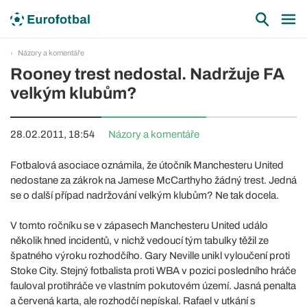
Názory a komentáře
Rooney trest nedostal. Nadržuje FA
velkým klubům?
28.02.2011, 18:54
Názory a komentáře
Fotbalová asociace oznámila, že útočník Manchesteru United
nedostane za zákrok na Jamese McCarthyho žádný trest. Jedná
se o další případ nadržování velkým klubům? Ne tak docela.
V tomto ročníku se v zápasech Manchesteru United událo
několik hned incidentů, v nichž vedoucí tým tabulky těžil ze
špatného výroku rozhodčího. Gary Neville unikl vyloučení proti
Stoke City. Stejný fotbalista proti WBA v pozici posledního hráče
fauloval protihráče ve vlastním pokutovém území. Jasná penalta
a červená karta, ale rozhodčí nepískal. Rafael v utkání s