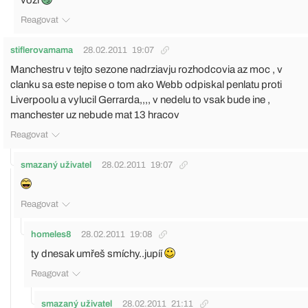
vozí
Reagovat
stiflerovamama
28.02.2011
19:07
Manchestru v tejto sezone nadrziavju rozhodcovia az moc , v
clanku sa este nepise o tom ako Webb odpiskal penlatu proti
Liverpoolu a vylucil Gerrarda,,,, v nedelu to vsak bude ine ,
manchester uz nebude mat 13 hracov
Reagovat
smazaný uživatel
28.02.2011
19:07
Reagovat
homeles8
28.02.2011
19:08
ty dnesak umřeš smíchy..jupíí
Reagovat
smazaný uživatel
28.02.2011
21:11