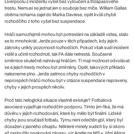
Liverpoolu z incidentu vyšel bez vyloučení a třízápasového
trestu. Nemusí se jednat jen o souboje bez míče. William Gallas
oběma nohama zajel do Marka Daviese, opět kvůli chybě
rozhodčího z toho vyšel bez suspendace.
Hráči samozřejmě mohou být potrestáni na základě videa, stalo
se to mnohokrát. Jenže pouze v těch případech, kdy jejich
zákroky unikly pozornosti rozhodčích. Pokud však sudí incident
viděl a učinil rozhodnutí, tak FA dále netrestá. Současné
směrnice skutečně nahrávají hráčům. Ti mají možnost odvolávat
se a jejich tresty mohou být zmírněny. Opět, takových příkladů
nalezneme plno. Jenže zatímco chyby rozhodčích v
neprospěch hráčů mohou být v otázce suspendace napraveny,
chyby v jejich prospěch nikoliv.
Proč tato nelogická situace vlastně existuje? Fotbalová
asociace vyjadřuje rozhodčím podporu. Tímto jim říká, že má
důvěru v jejich rozhodování, které by mělo být finální. Lidské
chyby jsou součástí fotbalu. Týmu není odečtěn gól, který byl
dosažen z jasného ofsajdu. Některé minely sudích by si skoro
až zasloužily opakování zápasu, viz Anglie na MS v Jižní Africe,