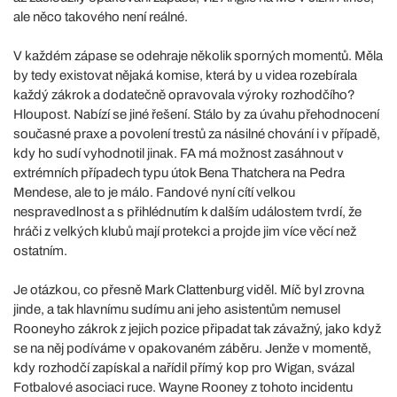
ale něco takového není reálné.
V každém zápase se odehraje několik sporných momentů. Měla
by tedy existovat nějaká komise, která by u videa rozebírala
každý zákrok a dodatečně opravovala výroky rozhodčího?
Hloupost. Nabízí se jiné řešení. Stálo by za úvahu přehodnocení
současné praxe a povolení trestů za násilné chování i v případě,
kdy ho sudí vyhodnotil jinak. FA má možnost zasáhnout v
extrémních případech typu útok Bena Thatchera na Pedra
Mendese, ale to je málo. Fandové nyní cítí velkou
nespravedlnost a s přihlédnutím k dalším událostem tvrdí, že
hráči z velkých klubů mají protekci a projde jim více věcí než
ostatním.
Je otázkou, co přesně Mark Clattenburg viděl. Míč byl zrovna
jinde, a tak hlavnímu sudímu ani jeho asistentům nemusel
Rooneyho zákrok z jejich pozice připadat tak závažný, jako když
se na něj podíváme v opakovaném záběru. Jenže v momentě,
kdy rozhodčí zapískal a nařídil přímý kop pro Wigan, svázal
Fotbalové asociaci ruce. Wayne Rooney z tohoto incidentu