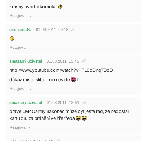
krásný úvodní kometář
Reagovat
cristiano.K.
01.03.2011
09:18
Reagovat
smazaný uživatel
01.03.2011
13:45
http://www.youtube.com/watch?v=FL0cCnq7BcQ
důkaz místo slibů...nic nevidě
l
Reagovat
smazaný uživatel
01.03.2011
13:54
právě...McCarthy nakonec může být ještě rád, že nedostal
kartu on..za bránění ve hře třeba
Reagovat