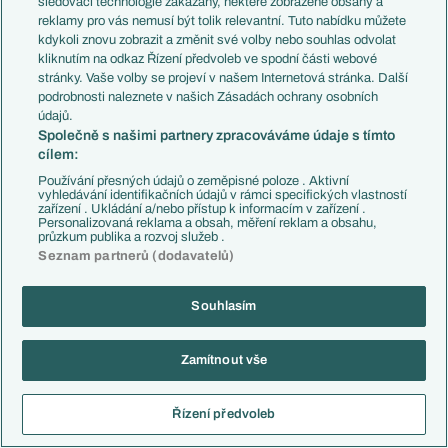
kravina, urcite by se s tim melo neco delat..
sledovací technologie zakázány, některé zobrazené obsahy a
reklamy pro vás nemusí být tolik relevantní. Tuto nabídku můžete
Reagovat
kdykoli znovu zobrazit a změnit své volby nebo souhlas odvolat
kliknutím na odkaz Řízení předvoleb ve spodní části webové
smazaný uživatel
28.02.2011
19:14
stránky. Vaše volby se projeví v našem Internetová stránka. Další
podrobnosti naleznete v našich Zásadách ochrany osobních
To je zase surprovej článek pro MU hatery.
údajů.
Reagovat
Společně s našimi partnery zpracováváme údaje s tímto
cílem:
smazaný uživatel
28.02.2011
19:15
Používání přesných údajů o zeměpisné poloze . Aktivní
vyhledávání identifikačních údajů v rámci specifických vlastností
zařízení . Ukládání a/nebo přístup k informacím v zařízení .
Personalizovaná reklama a obsah, měření reklam a obsahu,
Reagovat
průzkum publika a rozvoj služeb .
Seznam partnerů (dodavatelů)
homeles8
28.02.2011
19:16
Souhlasím
Reagovat
Zamítnout vše
smazaný uživatel
28.02.2011
19:17
Vždyť v tom textu z toho United vycházejí dobře...
Řízení předvoleb
Reagovat