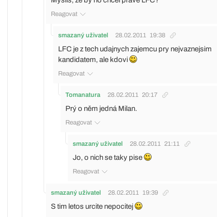
Myslíš, že by ho chcel práve LFC?
Reagovat
smazaný uživatel
28.02.2011
19:38
LFC je z tech udajnych zajemcu pry nejvaznejsim
kandidatem, ale kdovi
Reagovat
Tomanatura
28.02.2011
20:17
Prý o něm jedná Milan.
Reagovat
smazaný uživatel
28.02.2011
21:11
Jo, o nich se taky pise
Reagovat
smazaný uživatel
28.02.2011
19:39
S tim letos urcite nepocitej