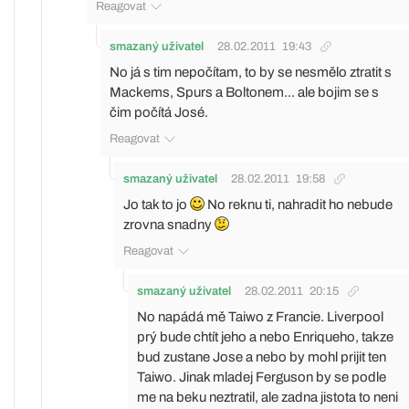
Reagovat
smazaný uživatel
28.02.2011
19:43
No já s tim nepočítam, to by se nesmělo ztratit s
Mackems, Spurs a Boltonem... ale bojim se s
čim počítá José.
Reagovat
smazaný uživatel
28.02.2011
19:58
Jo tak to jo
No reknu ti, nahradit ho nebude
zrovna snadny
Reagovat
smazaný uživatel
28.02.2011
20:15
No napádá mě Taiwo z Francie. Liverpool
prý bude chtít jeho a nebo Enriqueho, takze
bud zustane Jose a nebo by mohl prijit ten
Taiwo. Jinak mladej Ferguson by se podle
me na beku neztratil, ale zadna jistota to neni