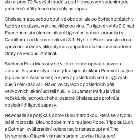
získal přes 72 % svých bodů a pod Howeovým vedením zde
průměrně střílí přesně dva góly na zápas.
Chelsea má za sebou bouřlivé období, ale po čtyřech ztrátách v
řadě se dokázala vrátit na vítěznou vlnu. Po ligové výhře 2:0 nad
Evertonem si v úterním utkání Ligového poháru poradila i s
Cardiffem, nad kterým zvítězila 3:1. Nyní se Blues soustředí na
upevnění pozice v elitní čtyřce a případné stažení osmibodové
ztráty na vedoucí Arsenal.
Svěřenci Enza Marescy se v této sezóně opírají o pevnou
obranu. S osmi čistými konty kralují statistikám Premier League
(společně s Arsenalem) a v pěti z posledních sedmi ligových
duelů neinkasovali. Navíc ve čtyřech z posledních pěti
venkovních utkání udrželi nulu. V St James' Parku je však
nečeká nic jednoduchého, ostatně Chelsea zde prohrála
poslední tři ligové zápasy.
Newcastle se potýká s obrovskou marodkou, která se v týdnu
ještě rozrostla. Dlouhodobě mimo hru jsou Pope, Trippier, Burn
a Botman, kvůli zranění kolene navíc nenastoupí ani Tino
Livramento. Otazník visí nad startem Lewise Halla, jenž