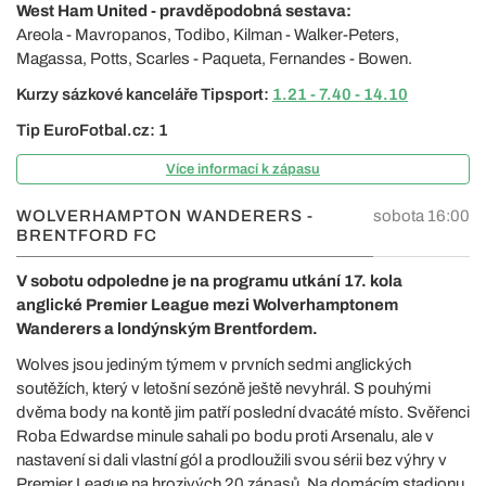
West Ham United - pravděpodobná sestava:
Areola - Mavropanos, Todibo, Kilman - Walker-Peters,
Magassa, Potts, Scarles - Paqueta, Fernandes - Bowen.
Kurzy sázkové kanceláře Tipsport:
1.21 - 7.40 - 14.10
Tip EuroFotbal.cz: 1
Více informací k zápasu
WOLVERHAMPTON WANDERERS -
sobota 16:00
BRENTFORD FC
V sobotu odpoledne je na programu utkání 17. kola
anglické Premier League mezi Wolverhamptonem
Wanderers a londýnským Brentfordem.
Wolves jsou jediným týmem v prvních sedmi anglických
soutěžích, který v letošní sezóně ještě nevyhrál. S pouhými
dvěma body na kontě jim patří poslední dvacáté místo. Svěřenci
Roba Edwardse minule sahali po bodu proti Arsenalu, ale v
nastavení si dali vlastní gól a prodloužili svou sérii bez výhry v
Premier League na hrozivých 20 zápasů. Na domácím stadionu