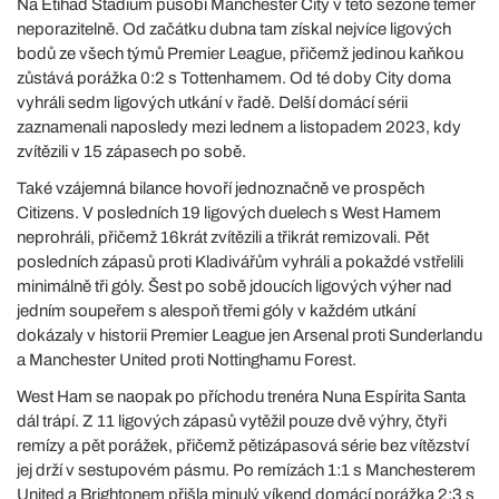
Na Etihad Stadium působí Manchester City v této sezoně téměř
neporazitelně. Od začátku dubna tam získal nejvíce ligových
bodů ze všech týmů Premier League, přičemž jedinou kaňkou
zůstává porážka 0:2 s Tottenhamem. Od té doby City doma
vyhráli sedm ligových utkání v řadě. Delší domácí sérii
zaznamenali naposledy mezi lednem a listopadem 2023, kdy
zvítězili v 15 zápasech po sobě.
Také vzájemná bilance hovoří jednoznačně ve prospěch
Citizens. V posledních 19 ligových duelech s West Hamem
neprohráli, přičemž 16krát zvítězili a třikrát remizovali. Pět
posledních zápasů proti Kladivářům vyhráli a pokaždé vstřelili
minimálně tři góly. Šest po sobě jdoucích ligových výher nad
jedním soupeřem s alespoň třemi góly v každém utkání
dokázaly v historii Premier League jen Arsenal proti Sunderlandu
a Manchester United proti Nottinghamu Forest.
West Ham se naopak po příchodu trenéra Nuna Espírita Santa
dál trápí. Z 11 ligových zápasů vytěžil pouze dvě výhry, čtyři
remízy a pět porážek, přičemž pětizápasová série bez vítězství
jej drží v sestupovém pásmu. Po remízách 1:1 s Manchesterem
United a Brightonem přišla minulý víkend domácí porážka 2:3 s