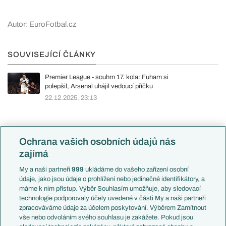
Autor: EuroFotbal.cz
SOUVISEJÍCÍ ČLÁNKY
Premier League - souhrn 17. kola: Fuham si
polepšil, Arsenal uhájil vedoucí příčku
22.12.2025, 23:13
Ochrana vašich osobních údajů nás
KOMENTÁŘE (1019)
zajímá
Komentáře k článku naleznete
zde
.
My a naši partneři
999
ukládáme do vašeho zařízení osobní
údaje, jako jsou údaje o prohlížení nebo jedinečné identifikátory, a
máme k nim přístup. Výběr Souhlasím umožňuje, aby sledovací
technologie podporovaly účely uvedené v části My a naši partneři
zpracováváme údaje za účelem poskytování. Výběrem Zamítnout
vše nebo odvoláním svého souhlasu je zakážete. Pokud jsou