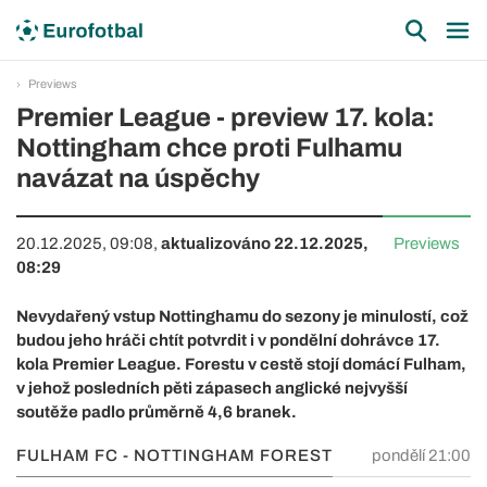
Previews
Premier League - preview 17. kola:
Nottingham chce proti Fulhamu
navázat na úspěchy
20.12.2025, 09:08,
aktualizováno 22.12.2025,
Previews
08:29
Nevydařený vstup Nottinghamu do sezony je minulostí, což
budou jeho hráči chtít potvrdit i v pondělní dohrávce 17.
kola Premier League. Forestu v cestě stojí domácí Fulham,
v jehož posledních pěti zápasech anglické nejvyšší
soutěže padlo průměrně 4,6 branek.
FULHAM FC - NOTTINGHAM FOREST
pondělí 21:00