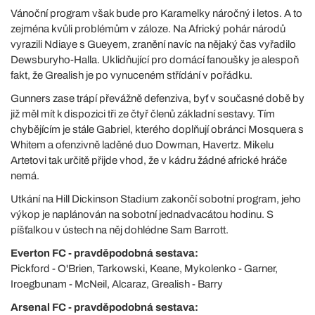
Vánoční program však bude pro Karamelky náročný i letos. A to
zejména kvůli problémům v záloze. Na Africký pohár národů
vyrazili Ndiaye s Gueyem, zranění navíc na nějaký čas vyřadilo
Dewsburyho-Halla. Uklidňující pro domácí fanoušky je alespoň
fakt, že Grealish je po vynuceném střídání v pořádku.
Gunners zase trápí převážně defenziva, byť v současné době by
již měl mít k dispozici tři ze čtyř členů základní sestavy. Tím
chybějícím je stále Gabriel, kterého doplňují obránci Mosquera s
Whitem a ofenzivně laděné duo Dowman, Havertz. Mikelu
Artetovi tak určitě přijde vhod, že v kádru žádné africké hráče
nemá.
Utkání na Hill Dickinson Stadium zakončí sobotní program, jeho
výkop je naplánován na sobotní jednadvacátou hodinu. S
píšťalkou v ústech na něj dohlédne Sam Barrott.
Everton FC - pravděpodobná sestava:
Pickford - O'Brien, Tarkowski, Keane, Mykolenko - Garner,
Iroegbunam - McNeil, Alcaraz, Grealish - Barry
Arsenal FC - pravděpodobná sestava: