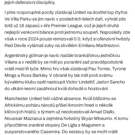
jejich defenzivní disciplíny.
I přes rozporuplné pocity zůstávají United na dostřel top čtyřce.
Ve Villa Parku se jim navíc v posledních letech daří, vyhráli zde
totiž už 18 zápasů v éře Premier League, což je jejich druhá
nejlepší venkovní bilance proti jednomu soupeři. Naposledy zde
však v roce 2024 pouze remizovali 0:0, když si ofenzivní hvězdy
Red Devils vylámali zuby na skvělém Emilianu Martínezovi.
Argentinský gólman je navíc nadále brankářskou jedničkou
Villans a v neděli by se měl po poranění zad pravděpodobně
vrátit mezi tři tyče. Mimo hru však zůstávají Pau Torres, Tyrone
Mings a Ross Barkley. V obraně by tak měl proti svému
bývalému klubu opět nastoupit Victor Lindelöf. Jadon Sancho
do utkání nesmí zasáhnout kvůli dohodě o hostování.
Manchester United řeší vážné absence. Kvůli blížícímu se
Africkému poháru národů přišel Amorim hned o několik
klíčových hráčů; s týmem už neodcestovali Amad Diallo,
Noussair Mazraoui a zejména hvězdný Bryan Mbeumo. K tomu
připočtěme zraněné stopery De Ligta s Maguirem a
suspendovaného Casemira. Do sestavy by se mohl vrátit