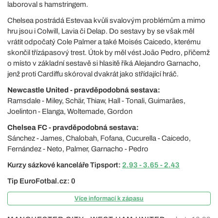
laboroval s hamstringem.
Chelsea postrádá Estevaa kvůli svalovým problémům a mimo
hru jsou i Colwill, Lavia či Delap. Do sestavy by se však měl
vrátit odpočatý Cole Palmer a také Moisés Caicedo, kterému
skončil třízápasový trest. Útok by měl vést João Pedro, přičemž
o místo v základní sestavě si hlasitě říká Alejandro Garnacho,
jenž proti Cardiffu skóroval dvakrát jako střídající hráč.
Newcastle United - pravděpodobná sestava:
Ramsdale - Miley, Schär, Thiaw, Hall - Tonali, Guimarães,
Joelinton - Elanga, Woltemade, Gordon
Chelsea FC - pravděpodobná sestava:
Sánchez - James, Chalobah, Fofana, Cucurella - Caicedo,
Fernández - Neto, Palmer, Garnacho - Pedro
Kurzy sázkové kanceláře Tipsport:
2.93 - 3.65 - 2.43
Tip EuroFotbal.cz: 0
Více informací k zápasu