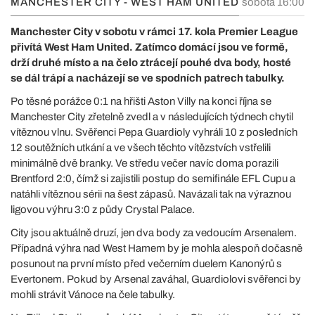
MANCHESTER CITY - WEST HAM UNITED
sobota 16:00
Manchester City v sobotu v rámci 17. kola Premier League
přivítá West Ham United. Zatímco domácí jsou ve formě,
drží druhé místo a na čelo ztrácejí pouhé dva body, hosté
se dál trápí a nacházejí se ve spodních patrech tabulky.
Po těsné porážce 0:1 na hřišti Aston Villy na konci října se
Manchester City zřetelně zvedl a v následujících týdnech chytil
vítěznou vlnu. Svěřenci Pepa Guardioly vyhráli 10 z posledních
12 soutěžních utkání a ve všech těchto vítězstvích vstřelili
minimálně dvě branky. Ve středu večer navíc doma porazili
Brentford 2:0, čímž si zajistili postup do semifinále EFL Cupu a
natáhli vítěznou sérii na šest zápasů. Navázali tak na výraznou
ligovou výhru 3:0 z půdy Crystal Palace.
City jsou aktuálně druzí, jen dva body za vedoucím Arsenalem.
Případná výhra nad West Hamem by je mohla alespoň dočasně
posunout na první místo před večerním duelem Kanonýrů s
Evertonem. Pokud by Arsenal zaváhal, Guardiolovi svěřenci by
mohli strávit Vánoce na čele tabulky.