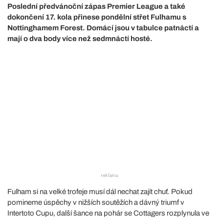
Poslední předvánoční zápas Premier League a také
dokončení 17. kola přinese pondělní střet Fulhamu s
Nottinghamem Forest. Domácí jsou v tabulce patnáctí a
mají o dva body více než sedmnáctí hosté.
Fulham si na velké trofeje musí dál nechat zajít chuť. Pokud
pomineme úspěchy v nižších soutěžích a dávný triumf v
Intertoto Cupu, další šance na pohár se Cottagers rozplynula ve