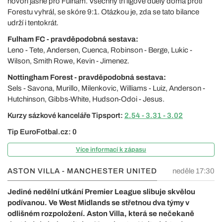
hovoří jasně pro Fulham. Všechny tři ligové duely doma proti
Forestu vyhrál, se skóre 9:1. Otázkou je, zda se tato bilance
udrží i tentokrát.
Fulham FC - pravděpodobná sestava:
Leno - Tete, Andersen, Cuenca, Robinson - Berge, Lukic -
Wilson, Smith Rowe, Kevin - Jimenez.
Nottingham Forest - pravděpodobná sestava:
Sels - Savona, Murillo, Milenkovic, Williams - Luiz, Anderson -
Hutchinson, Gibbs-White, Hudson-Odoi - Jesus.
Kurzy sázkové kanceláře Tipsport:
2.54 - 3.31 - 3.02
Tip EuroFotbal.cz: 0
Více informací k zápasu
ASTON VILLA - MANCHESTER UNITED
neděle 17:30
Jediné nedělní utkání Premier League slibuje skvělou
podívanou. Ve West Midlands se střetnou dva týmy v
odlišném rozpoložení. Aston Villa, která se nečekaně