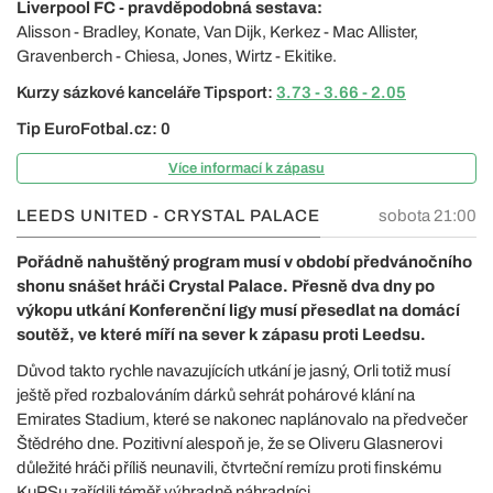
Liverpool FC - pravděpodobná sestava:
Alisson - Bradley, Konate, Van Dijk, Kerkez - Mac Allister,
Gravenberch - Chiesa, Jones, Wirtz - Ekitike.
Kurzy sázkové kanceláře Tipsport:
3.73 - 3.66 - 2.05
Tip EuroFotbal.cz: 0
Více informací k zápasu
LEEDS UNITED - CRYSTAL PALACE
sobota 21:00
Pořádně nahuštěný program musí v období předvánočního
shonu snášet hráči Crystal Palace. Přesně dva dny po
výkopu utkání Konferenční ligy musí přesedlat na domácí
soutěž, ve které míří na sever k zápasu proti Leedsu.
Důvod takto rychle navazujících utkání je jasný, Orli totiž musí
ještě před rozbalováním dárků sehrát pohárové klání na
Emirates Stadium, které se nakonec naplánovalo na předvečer
Štědrého dne. Pozitivní alespoň je, že se Oliveru Glasnerovi
důležité hráči příliš neunavili, čtvrteční remízu proti finskému
KuPSu zařídili téměř výhradně náhradníci.