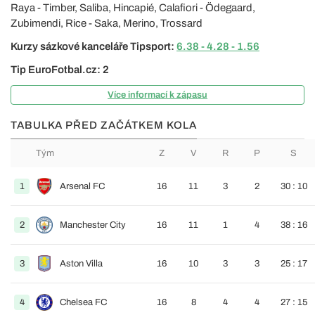
Raya - Timber, Saliba, Hincapié, Calafiori - Ödegaard,
Zubimendi, Rice - Saka, Merino, Trossard
Kurzy sázkové kanceláře Tipsport:
6.38 - 4.28 - 1.56
Tip EuroFotbal.cz: 2
Více informací k zápasu
TABULKA PŘED ZAČÁTKEM KOLA
Tým
Z
V
R
P
S
1
Arsenal FC
16
11
3
2
30 : 10
2
Manchester City
16
11
1
4
38 : 16
3
Aston Villa
16
10
3
3
25 : 17
4
Chelsea FC
16
8
4
4
27 : 15