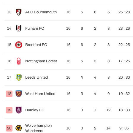
13
AFC Bournemouth
16
5
6
5
25 : 28
14
Fulham FC
16
6
2
8
23 : 26
15
Brentford FC
16
6
2
8
22 : 25
16
Nottingham Forest
16
5
3
8
17 : 25
17
Leeds United
16
4
4
8
20 : 30
18
West Ham United
16
3
4
9
19 : 32
19
Burnley FC
16
3
1
12
18 : 33
Wolverhampton
20
16
0
2
14
9 : 35
Wanderers