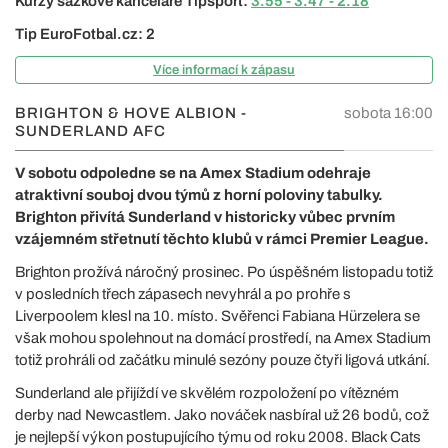
Kurzy sázkové kanceláře Tipsport:
3.55 - 3.47 - 2.18
Tip EuroFotbal.cz: 2
Více informací k zápasu
BRIGHTON & HOVE ALBION -
sobota 16:00
SUNDERLAND AFC
V sobotu odpoledne se na Amex Stadium odehraje
atraktivní souboj dvou týmů z horní poloviny tabulky.
Brighton přivítá Sunderland v historicky vůbec prvním
vzájemném střetnutí těchto klubů v rámci Premier League.
Brighton prožívá náročný prosinec. Po úspěšném listopadu totiž
v posledních třech zápasech nevyhrál a po prohře s
Liverpoolem klesl na 10. místo. Svěřenci Fabiana Hürzelera se
však mohou spolehnout na domácí prostředí, na Amex Stadium
totiž prohráli od začátku minulé sezóny pouze čtyři ligová utkání.
Sunderland ale přijíždí ve skvělém rozpoložení po vítězném
derby nad Newcastlem. Jako nováček nasbíral už 26 bodů, což
je nejlepší výkon postupujícího týmu od roku 2008. Black Cats