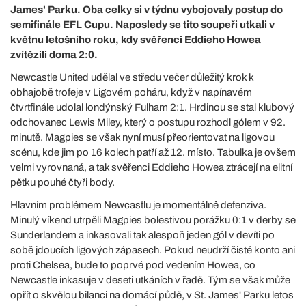
James' Parku. Oba celky si v týdnu vybojovaly postup do
semifinále EFL Cupu. Naposledy se tito soupeři utkali v
květnu letošního roku, kdy svěřenci Eddieho Howea
zvítězili doma 2:0.
Newcastle United udělal ve středu večer důležitý krok k
obhajobě trofeje v Ligovém poháru, když v napínavém
čtvrtfinále udolal londýnský Fulham 2:1. Hrdinou se stal klubový
odchovanec Lewis Miley, který o postupu rozhodl gólem v 92.
minutě. Magpies se však nyní musí přeorientovat na ligovou
scénu, kde jim po 16 kolech patří až 12. místo. Tabulka je ovšem
velmi vyrovnaná, a tak svěřenci Eddieho Howea ztrácejí na elitní
pětku pouhé čtyři body.
Hlavním problémem Newcastlu je momentálně defenziva.
Minulý víkend utrpěli Magpies bolestivou porážku 0:1 v derby se
Sunderlandem a inkasovali tak alespoň jeden gól v devíti po
sobě jdoucích ligových zápasech. Pokud neudrží čisté konto ani
proti Chelsea, bude to poprvé pod vedením Howea, co
Newcastle inkasuje v deseti utkáních v řadě. Tým se však může
opřít o skvělou bilanci na domácí půdě, v St. James' Parku letos