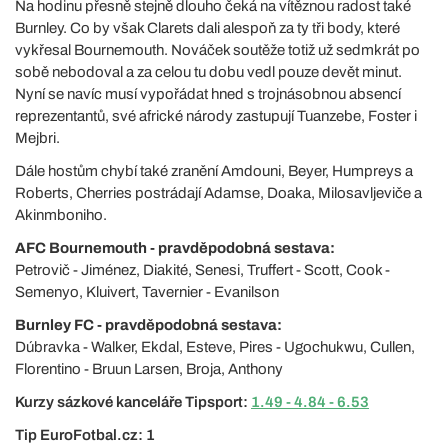
Na hodinu přesně stejně dlouho čeká na vítěznou radost také
Burnley. Co by však Clarets dali alespoň za ty tři body, které
vykřesal Bournemouth. Nováček soutěže totiž už sedmkrát po
sobě nebodoval a za celou tu dobu vedl pouze devět minut.
Nyní se navíc musí vypořádat hned s trojnásobnou absencí
reprezentantů, své africké národy zastupují Tuanzebe, Foster i
Mejbri.
Dále hostům chybí také zranění Amdouni, Beyer, Humpreys a
Roberts, Cherries postrádají Adamse, Doaka, Milosavljeviče a
Akinmboniho.
AFC Bournemouth - pravděpodobná sestava:
Petrovič - Jiménez, Diakité, Senesi, Truffert - Scott, Cook -
Semenyo, Kluivert, Tavernier - Evanilson
Burnley FC - pravděpodobná sestava:
Dúbravka - Walker, Ekdal, Esteve, Pires - Ugochukwu, Cullen,
Florentino - Bruun Larsen, Broja, Anthony
Kurzy sázkové kanceláře Tipsport:
1.49 - 4.84 - 6.53
Tip EuroFotbal.cz: 1