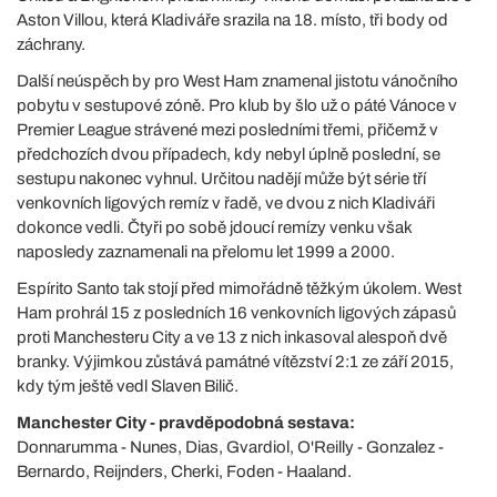
Aston Villou, která Kladiváře srazila na 18. místo, tři body od
záchrany.
Další neúspěch by pro West Ham znamenal jistotu vánočního
pobytu v sestupové zóně. Pro klub by šlo už o páté Vánoce v
Premier League strávené mezi posledními třemi, přičemž v
předchozích dvou případech, kdy nebyl úplně poslední, se
sestupu nakonec vyhnul. Určitou nadějí může být série tří
venkovních ligových remíz v řadě, ve dvou z nich Kladiváři
dokonce vedli. Čtyři po sobě jdoucí remízy venku však
naposledy zaznamenali na přelomu let 1999 a 2000.
Espírito Santo tak stojí před mimořádně těžkým úkolem. West
Ham prohrál 15 z posledních 16 venkovních ligových zápasů
proti Manchesteru City a ve 13 z nich inkasoval alespoň dvě
branky. Výjimkou zůstává památné vítězství 2:1 ze září 2015,
kdy tým ještě vedl Slaven Bilič.
Manchester City - pravděpodobná sestava:
Donnarumma - Nunes, Dias, Gvardiol, O'Reilly - Gonzalez -
Bernardo, Reijnders, Cherki, Foden - Haaland.