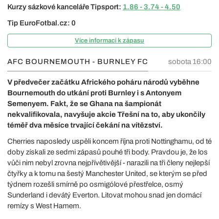
Kurzy sázkové kanceláře Tipsport:
1.86 - 3.74 - 4.50
Tip EuroFotbal.cz: 0
Více informací k zápasu
AFC BOURNEMOUTH - BURNLEY FC
sobota 16:00
V předvečer začátku Afrického poháru národů vyběhne
Bournemouth do utkání proti Burnley i s Antonyem
Semenyem. Fakt, že se Ghana na šampionát
nekvalifikovala, navyšuje akcie Třešní na to, aby ukončily
téměř dva měsíce trvající čekání na vítězství.
Cherries naposledy uspěli koncem října proti Nottinghamu, od té
doby získali ze sedmi zápasů pouhé tři body. Pravdou je, že los
vůči nim nebyl zrovna nejpřívětivější - narazili na tři členy nejlepší
čtyřky a k tomu na šestý Manchester United, se kterým se před
týdnem rozešli smírně po osmigólové přestřelce, osmý
Sunderland i devátý Everton. Litovat mohou snad jen domácí
remízy s West Hamem.