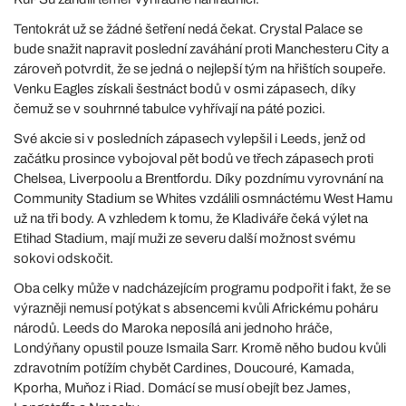
Tentokrát už se žádné šetření nedá čekat. Crystal Palace se
bude snažit napravit poslední zaváhání proti Manchesteru City a
zároveň potvrdit, že se jedná o nejlepší tým na hřištích soupeře.
Venku Eagles získali šestnáct bodů v osmi zápasech, díky
čemuž se v souhrnné tabulce vyhřívají na páté pozici.
Své akcie si v posledních zápasech vylepšil i Leeds, jenž od
začátku prosince vybojoval pět bodů ve třech zápasech proti
Chelsea, Liverpoolu a Brentfordu. Díky pozdnímu vyrovnání na
Community Stadium se Whites vzdálili osmnáctému West Hamu
už na tři body. A vzhledem k tomu, že Kladiváře čeká výlet na
Etihad Stadium, mají muži ze severu další možnost svému
sokovi odskočit.
Oba celky může v nadcházejícím programu podpořit i fakt, že se
výrazněji nemusí potýkat s absencemi kvůli Africkému poháru
národů. Leeds do Maroka neposílá ani jednoho hráče,
Londýňany opustil pouze Ismaila Sarr. Kromě něho budou kvůli
zdravotním potížím chybět Cardines, Doucouré, Kamada,
Kporha, Muňoz i Riad. Domácí se musí obejít bez James,