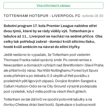
Více informací k zápasu
TOTTENHAM HOTSPUR - LIVERPOOL FC
sobota 18:30
Sobotní program 17. kola Premier League nabídne střet
dvou týmů, které by se rády viděly výš. Tottenham je v
tabulce až 11., Liverpool se nachází na sedmé příčce. Oba
celky tak potřebují zabrat - domácí kvůli sílícímu tlaku,
hosté kvůli ambicím na návrat do elitní čtyřky.
Ještě nedávno to vypadalo, že Tottenham pod vedením
Thomase Franka našel správný směr. Po cenné remíze s
Newcastlem a domácích výhrách nad Brentfordem i Slavií Praha
ale přišel tvrdý náraz. Na hřišti Nottinghamu Forest byli Spurs
zcela přehráni a po debaklu 0:3 utrpěli už třetí porážku z
posledních pěti ligových zápasů. Dvojice Ibrahim Sangaré a
Callum Hudson-Odoi se na City Ground výrazně podepsala
pod výsledek, když měla podíl na všech třech gólech.
Tottenham se tak dál krčí ve spodní polovině tabulky a na
čtvrtou Chelsea ztrácí šest bodů. Spekulace o budoucnosti