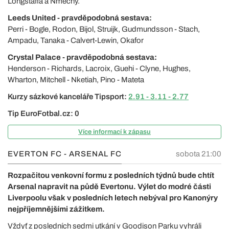
Longstaffa a Nmechy.
Leeds United - pravděpodobná sestava:
Perri - Bogle, Rodon, Bijol, Struijk, Gudmundsson - Stach,
Ampadu, Tanaka - Calvert-Lewin, Okafor
Crystal Palace - pravděpodobná sestava:
Henderson - Richards, Lacroix, Guehi - Clyne, Hughes,
Wharton, Mitchell - Nketiah, Pino - Mateta
Kurzy sázkové kanceláře Tipsport:
2.91 - 3.11 - 2.77
Tip EuroFotbal.cz: 0
Více informací k zápasu
EVERTON FC - ARSENAL FC
sobota 21:00
Rozpačitou venkovní formu z posledních týdnů bude chtít
Arsenal napravit na půdě Evertonu. Výlet do modré části
Liverpoolu však v posledních letech nebýval pro Kanonýry
nejpříjemnějšími zážitkem.
Vždyť z posledních sedmi utkání v Goodison Parku vyhráli