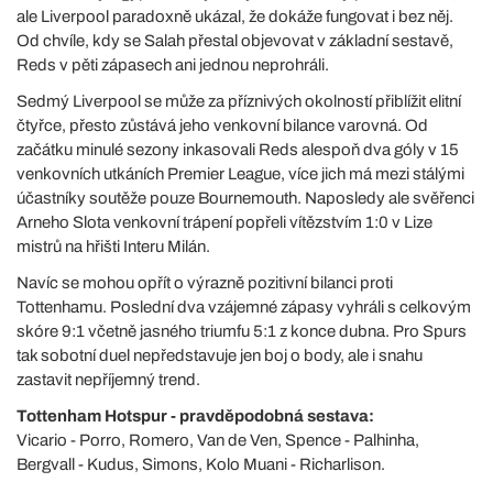
ale Liverpool paradoxně ukázal, že dokáže fungovat i bez něj.
Od chvíle, kdy se Salah přestal objevovat v základní sestavě,
Reds v pěti zápasech ani jednou neprohráli.
Sedmý Liverpool se může za příznivých okolností přiblížit elitní
čtyřce, přesto zůstává jeho venkovní bilance varovná. Od
začátku minulé sezony inkasovali Reds alespoň dva góly v 15
venkovních utkáních Premier League, více jich má mezi stálými
účastníky soutěže pouze Bournemouth. Naposledy ale svěřenci
Arneho Slota venkovní trápení popřeli vítězstvím 1:0 v Lize
mistrů na hřišti Interu Milán.
Navíc se mohou opřít o výrazně pozitivní bilanci proti
Tottenhamu. Poslední dva vzájemné zápasy vyhráli s celkovým
skóre 9:1 včetně jasného triumfu 5:1 z konce dubna. Pro Spurs
tak sobotní duel nepředstavuje jen boj o body, ale i snahu
zastavit nepříjemný trend.
Tottenham Hotspur - pravděpodobná sestava:
Vicario - Porro, Romero, Van de Ven, Spence - Palhinha,
Bergvall - Kudus, Simons, Kolo Muani - Richarlison.