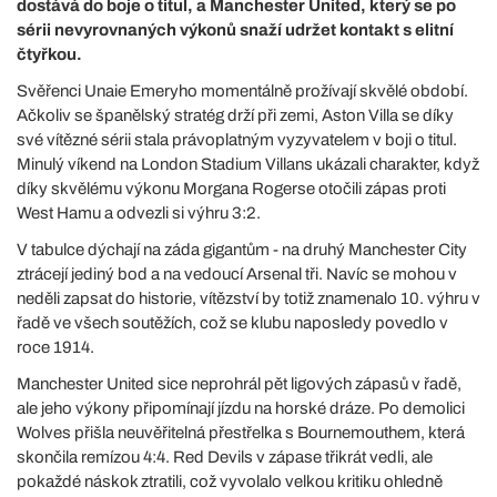
dostává do boje o titul, a Manchester United, který se po
sérii nevyrovnaných výkonů snaží udržet kontakt s elitní
čtyřkou.
Svěřenci Unaie Emeryho momentálně prožívají skvělé období.
Ačkoliv se španělský stratég drží při zemi, Aston Villa se díky
své vítězné sérii stala právoplatným vyzyvatelem v boji o titul.
Minulý víkend na London Stadium Villans ukázali charakter, když
díky skvělému výkonu Morgana Rogerse otočili zápas proti
West Hamu a odvezli si výhru 3:2.
V tabulce dýchají na záda gigantům - na druhý Manchester City
ztrácejí jediný bod a na vedoucí Arsenal tři. Navíc se mohou v
neděli zapsat do historie, vítězství by totiž znamenalo 10. výhru v
řadě ve všech soutěžích, což se klubu naposledy povedlo v
roce 1914.
Manchester United sice neprohrál pět ligových zápasů v řadě,
ale jeho výkony připomínají jízdu na horské dráze. Po demolici
Wolves přišla neuvěřitelná přestřelka s Bournemouthem, která
skončila remízou 4:4. Red Devils v zápase třikrát vedli, ale
pokaždé náskok ztratili, což vyvolalo velkou kritiku ohledně