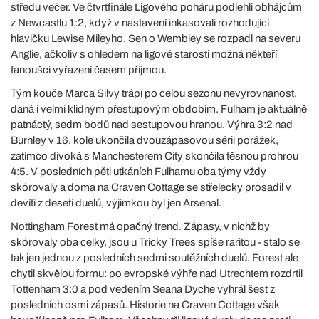
středu večer. Ve čtvrtfinále Ligového poháru podlehli obhájcům
z Newcastlu 1:2, když v nastavení inkasovali rozhodující
hlavičku Lewise Mileyho. Sen o Wembley se rozpadl na severu
Anglie, ačkoliv s ohledem na ligové starosti možná někteří
fanoušci vyřazení časem přijmou.
Tým kouče Marca Silvy trápí po celou sezonu nevyrovnanost,
daná i velmi klidným přestupovým obdobím. Fulham je aktuálně
patnáctý, sedm bodů nad sestupovou hranou. Výhra 3:2 nad
Burnley v 16. kole ukončila dvouzápasovou sérii porážek,
zatímco divoká s Manchesterem City skončila těsnou prohrou
4:5. V posledních pěti utkáních Fulhamu oba týmy vždy
skórovaly a doma na Craven Cottage se střelecky prosadil v
devíti z deseti duelů, výjimkou byl jen Arsenal.
Nottingham Forest má opačný trend. Zápasy, v nichž by
skórovaly oba celky, jsou u Tricky Trees spíše raritou - stalo se
tak jen jednou z posledních sedmi soutěžních duelů. Forest ale
chytil skvělou formu: po evropské výhře nad Utrechtem rozdrtil
Tottenham 3:0 a pod vedením Seana Dyche vyhrál šest z
posledních osmi zápasů. Historie na Craven Cottage však