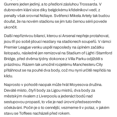
Gunners jeden jediný, a to předloni zásluhou Trossarda. V
dubnovém klání sice díky belgickému křídelníkovi vedl, z
penalty však srovnal Ndiaye. Svěřenci Mikela Artety tak budou
doufat, že na novém stadionu se jim tuto černou sérii povede
ukončit.
Další nepříznivou bilancí, kterou si Arsenal nepřeje protahovat,
jsou tři po sobě jdoucí nezdary na stadionech soupeřů. V rámci
Premier League venku uspěl naposledy na úplném začátku
listopadu, následně jen remizoval na Stadium of Light i Stamford
Bridge, před dvěma týdny dokonce z Villa Parku odjížděl s
prázdnou. Rázem tak umožnil rozjetému Manchesteru City
přitáhnout se na pouhé dva body, což mu nyní určitě nepřidá na
klidu.
Naprosto v pohodě naopak může hrát Moyesova družina.
Deváté místo, čtyři body za Ligou mistrů, dva body za
městským rivalem z Liverpoolu a jedenáct bodů nad
sestupovou propastí, to vše je nad úrovní předsezonního
očekávání. Počin je o to cennější, vezmeme-li v potaz, v jakém
stavu se Toffees nacházeli před rokem.