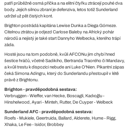
patří průběžně osmá příčka a na elitní čtyřku ztrácejí pouhé dva
body. Jejich silnou zbraní je defenziva, letos totiž Sunderland
udržel už pět čistých kont.
Brighton postrádá kapitána Lewise Dunka a Diega Gómeze.
Citelnou ztrátou je odjezd Carlose Baleby na Africký pohár
národů a nejistý je také start Dannyho Welbecka, kterého trápí
záda.
Hosté jsou na tom podobně, kvůli AFCONu jim chybí hned
šestice hráčů, včetně Sadikiho, Bertranda Traorého či Mandavy,
a kvůli trestu k dispozici nebude ani Luke O'Nien. Pikantní zápas
čeká Simona Adingru, který do Sunderlandu přestoupil v létě
právě z Brightonu.
Brighton - pravděpodobná sestava:
Verbruggen - Wieffer, van Hecke, Boscagli, Kadıoğlu -
Hinshelwood, Ayari - Minteh, Rutter, De Cuyper - Welbeck
Sunderland AFC - pravděpodobná sestava:
Roefs - Mukiele, Geertruida, Ballard, Alderete, Hume - Rigg,
Xhaka, Le Fee - Isidor, Brobbey