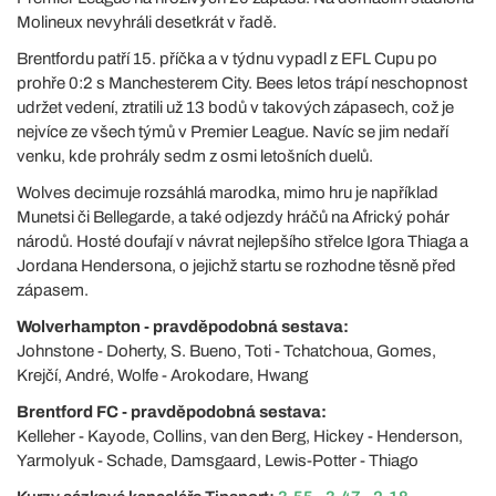
Molineux nevyhráli desetkrát v řadě.
Brentfordu patří 15. příčka a v týdnu vypadl z EFL Cupu po
prohře 0:2 s Manchesterem City. Bees letos trápí neschopnost
udržet vedení, ztratili už 13 bodů v takových zápasech, což je
nejvíce ze všech týmů v Premier League. Navíc se jim nedaří
venku, kde prohrály sedm z osmi letošních duelů.
Wolves decimuje rozsáhlá marodka, mimo hru je například
Munetsi či Bellegarde, a také odjezdy hráčů na Africký pohár
národů. Hosté doufají v návrat nejlepšího střelce Igora Thiaga a
Jordana Hendersona, o jejichž startu se rozhodne těsně před
zápasem.
Wolverhampton - pravděpodobná sestava:
Johnstone - Doherty, S. Bueno, Toti - Tchatchoua, Gomes,
Krejčí, André, Wolfe - Arokodare, Hwang
Brentford FC - pravděpodobná sestava:
Kelleher - Kayode, Collins, van den Berg, Hickey - Henderson,
Yarmolyuk - Schade, Damsgaard, Lewis-Potter - Thiago