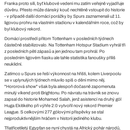
Franka proto sílí, byť klubové vedení mu zatím veřejně vyjadřuje
důvěru. Přesto může dánský kouč nechtěně vstoupit do historie
- v případě další domácí porážky by Spurs zaznamenali už 11.
ligovou prohru na vlastním stadionu v kalendářním roce, což by
byl klubový rekord.
Domácí prostředí přitom Tottenham v posledních týdnech
částečně stabilizovalo. Na Tottenham Hotspur Stadium vyhrál tři
z posledních pěti zápasů a jen jednou tam prohrál. Po
posledním ligovém fiasku ale tahle statistika fanoušky příliš
neuklidní.
Zatímco u Spurs se řeší výkonnost na hřišti, kolem Liverpoolu
se v uplynulých týdnech mluvilo spíš o dění mimo něj.
"Hororová show" však byla alespoň dočasně zapomenuta
minulý víkend proti Brightonu. Po návratu na trávník se znovu
zapsal do historie Mohamed Salah, jenž asistencí na druhý gól
Huga Ekitikého při výhře 2:0 vytvořil nový rekord Premier
League. S celkovými 277 gólovými příspěvky se stal
nejproduktivnějším hráčem v historii jediného klubu.
Třiatřicetiletý Egypťan se nyní chystá na Africký pohár národů,