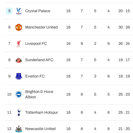
5
Crystal Palace
16
7
5
4
20 : 15
6
Manchester United
16
7
5
4
30 : 26
7
Liverpool FC
16
8
2
6
26 : 24
8
Sunderland AFC
16
7
5
4
19 : 17
9
Everton FC
16
7
3
6
18 : 19
Brighton & Hove
10
16
6
5
5
25 : 23
Albion
11
Tottenham Hotspur
16
6
4
6
25 : 21
12
Newcastle United
16
6
4
6
21 : 20