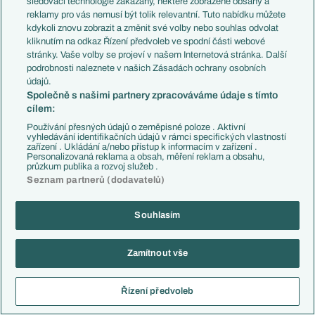
sledovací technologie zakázány, některé zobrazené obsahy a
reklamy pro vás nemusí být tolik relevantní. Tuto nabídku můžete
kdykoli znovu zobrazit a změnit své volby nebo souhlas odvolat
kliknutím na odkaz Řízení předvoleb ve spodní části webové
stránky. Vaše volby se projeví v našem Internetová stránka. Další
podrobnosti naleznete v našich Zásadách ochrany osobních
údajů.
Společně s našimi partnery zpracováváme údaje s tímto
cílem:
Používání přesných údajů o zeměpisné poloze . Aktivní
vyhledávání identifikačních údajů v rámci specifických vlastností
zařízení . Ukládání a/nebo přístup k informacím v zařízení .
Personalizovaná reklama a obsah, měření reklam a obsahu,
SOUVISEJÍCÍ STRÁNKY
průzkum publika a rozvoj služeb .
Seznam partnerů (dodavatelů)
Soutěže
Souhlasím
Anglie - Premier League
Zamítnout vše
DALŠÍ PREVIEWS
Řízení předvoleb
Chance Liga - preview 3. kola: Setřepe Baník
debakl? Slavia a Jablonec usilují o další výhry