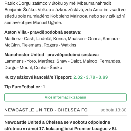
Patrick Dorgu, zatímco v útoku by měl Mbeuma nahradit
Benjamin Šeško. Velkou otázkou zůstává, zda Amorim vsadí ve
středu pole na mladého Kobbieho Mainooa, nebo se v základní
sestavě objeví Manuel Ugarte.
Aston Villa - pravděpodobná sestava:
Martínez - Cash, Lindelöf, Konsa, Maatsen - Onana, Kamara -
McGinn, Tielemans, Rogers - Watkins
Manchester United - pravděpodobná sestava:
Lammens - Yoro, Martínez, Shaw - Dalot, Mainoo, Fernandes,
Dorgu - Mount, Cunha - Šeško
Kurzy sázkové kanceláře Tipsport:
2.02 - 3.79 - 3.69
Tip EuroFotbal.cz: 1
Více informací k zápasu
NEWCASTLE UNITED - CHELSEA FC
sobota 13:30
Newcastle United a Chelsea se v sobotu odpoledne
střetnou v rámci 17. kola anglické Premier League v St.