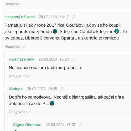
Reagovat
smazaný uživatel
28.03.2024
16:17
Pamatuju si jak v roce 2017 rikal Coufalovi jak by se ho koupil
jako trpaslika na zahradu
, kde je ted Coufal a kde je on
. To
byl zapas, Liberec 2 cervene, Sparta 1 a skoncilo to remizou
Reagovat
Uwe háže buly
28.03.2024
16:23
No finančně na tom bude asi pořád líp.
Reagovat
kilobyte
28.03.2024
16:25
Dobře ho namotivoval. Nechtěl dělat trpaslíka, tak začal dřít a
dotáhnul to až do PL.
Reagovat
Sigma Olomouc
28.03.2024
17:57