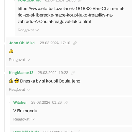
FC-RUBRIKA
02.04.2024
14:33
https://www.efotbal.cz/clanek-181833-Ben-Chaim-mel-
rici-ze-si-liberecke-hrace-koupi-jako-trpasliky-na-
zahradu-A-Coufal-reagoval-takto.html
Reagovat
John Obi Mikel
28.03.2024
17:10
Reagovat
KingMaster13
28.03.2024
19:22
Dneska by si koupil Coufal jeho
Reagovat
Witcher
29.03.2024
01:26
V Belmondu
Reagovat