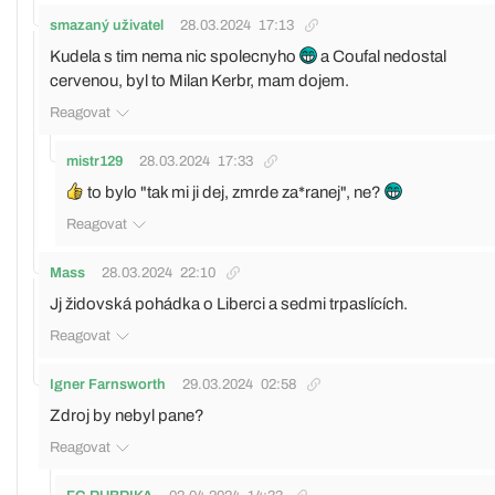
smazaný uživatel
28.03.2024
17:13
Kudela s tim nema nic spolecnyho
a Coufal nedostal
cervenou, byl to Milan Kerbr, mam dojem.
Reagovat
mistr129
28.03.2024
17:33
to bylo "tak mi ji dej, zmrde za*ranej", ne?
Reagovat
Mass
28.03.2024
22:10
Jj židovská pohádka o Liberci a sedmi trpaslících.
Reagovat
Igner Farnsworth
29.03.2024
02:58
Zdroj by nebyl pane?
Reagovat