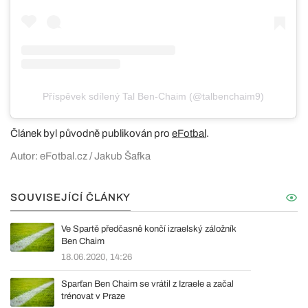
Příspěvek sdílený Tal Ben-Chaim (@talbenchaim9)
Článek byl původně publikován pro
eFotbal
.
Autor: eFotbal.cz / Jakub Šafka
SOUVISEJÍCÍ ČLÁNKY
Ve Spartě předčasně končí izraelský záložník
Ben Chaim
18.06.2020, 14:26
Sparťan Ben Chaim se vrátil z Izraele a začal
trénovat v Praze