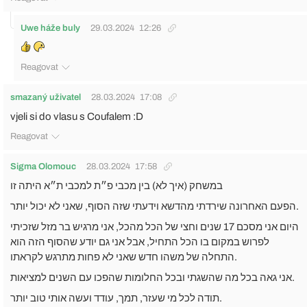
Uwe háže buly
29.03.2024
12:26
Reagovat
smazaný uživatel
28.03.2024
17:08
vjeli si do vlasu s Coufalem :D
Reagovat
Sigma Olomouc
28.03.2024
17:58
במשחק (איך לא) בין מכבי פ״ת למכבי ת״א היתה זו
‎הפעם האחרונה שירדתי מהדשא וידעתי שזה הסוף, שאני לא יכול יותר.
לפרוש במקום בו הכל התחיל, אבל אני גם יודע שהסוף הזה הוא
התחלה של משהו חדש שאני לא פחות מתרגש לקראתו.
‎אני גאה בכל מה שהשגתי ובכל החלומות שהפכו עם השנים למציאות.
‎תודה לכל מי שעזר, תמך, עודד ועשה אותי טוב יותר.