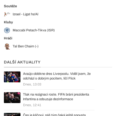
Soutěže
Izrael - Ligat ha'Al
Kluby
Maccabi Petach-Tikva (ISR)
Hráči
Tal Ben Chaim (-)
DALŠÍ AKTUALITY
Araújo oblékne dres Liverpoolu. Viděl jsem, že
odchází s dobrým pocitem, líčí Flick
Dnes, 13:03
Tlak na rezignaci roste. FIFA brání prezidenta
Infantina a odsuzuje dezinformace
Dnes, 12:41
Čas je klíčový, náš tým čeká ještě spousta