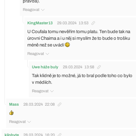
pravda).
Reagovat
KingMaster13
29.03.2024
13:53
U Coufala tomu nevěřím tomu platu. Ten bude tak na
úrovni Chaima a i u něj si myslím že to bude o trošku
méně než se uvádí
Reagovat
Uwe háže buly
29.03.2024
13:58
Tak klidně je to možné, já to bral podle toho co bylo
v médiích.
Reagovat
Mass
28.03.2024
22:08
Reagovat
kilobyte
28.03.2024
16:20