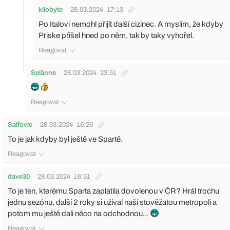
kilobyte
28.03.2024
17:13
Po Italovi nemohl přijít další cizinec. A myslím, že kdyby
Priske přišel hned po něm, tak by taky vyhořel.
Reagovat
Selänne
28.03.2024
23:51
Reagovat
Salfovic
28.03.2024
16:26
To je jak kdyby byl ještě ve Spartě.
Reagovat
dave30
28.03.2024
16:51
To je ten, kterému Sparta zaplatila dovolenou v ČR? Hrál trochu
jednu sezónu, další 2 roky si užíval naší stověžatou metropoli a
potom mu ještě dali něco na odchodnou...
Reagovat