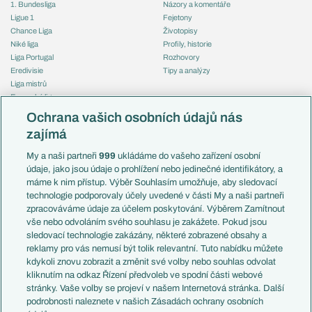
1. Bundesliga
Názory a komentáře
Ligue 1
Fejetony
Chance Liga
Životopisy
Niké liga
Profily, historie
Liga Portugal
Rozhovory
Eredivisie
Tipy a analýzy
Liga mistrů
Evropská liga
Reprezentace
Konferenční liga
Česko
Ochrana vašich osobních údajů nás
Mistrovství světa
Slovensko
zajímá
Liga národů
Anglie
Francie
My a naši partneři
999
ukládáme do vašeho zařízení osobní
Témata
Itálie
údaje, jako jsou údaje o prohlížení nebo jedinečné identifikátory, a
Představení týmů MS
Německo
máme k nim přístup. Výběr Souhlasím umožňuje, aby sledovací
EuroSkauting
Španělsko
technologie podporovaly účely uvedené v části My a naši partneři
PL v kostce
Argentina
zpracováváme údaje za účelem poskytování. Výběrem Zamítnout
Evropské koeficienty
Brazílie
vše nebo odvoláním svého souhlasu je zakážete. Pokud jsou
Přestupy
sledovací technologie zakázány, některé zobrazené obsahy a
Přestupové spekulace
reklamy pro vás nemusí být tolik relevantní. Tuto nabídku můžete
Přestupy
Zranění
kdykoli znovu zobrazit a změnit své volby nebo souhlas odvolat
Zápasy
kliknutím na odkaz Řízení předvoleb ve spodní části webové
Livescore
stránky. Vaše volby se projeví v našem Internetová stránka. Další
Kluby
Tipovací soutěž
podrobnosti naleznete v našich Zásadách ochrany osobních
Arsenal FC