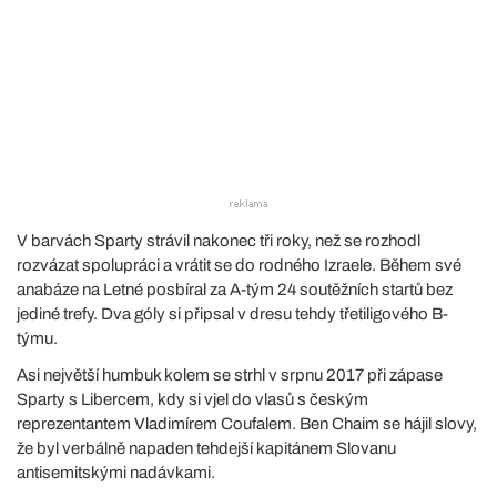
V barvách Sparty strávil nakonec tři roky, než se rozhodl
rozvázat spolupráci a vrátit se do rodného Izraele. Během své
anabáze na Letné posbíral za A-tým 24 soutěžních startů bez
jediné trefy. Dva góly si připsal v dresu tehdy třetiligového B-
týmu.
Asi největší humbuk kolem se strhl v srpnu 2017 při zápase
Sparty s Libercem, kdy si vjel do vlasů s českým
reprezentantem Vladimírem Coufalem. Ben Chaim se hájil slovy,
že byl verbálně napaden tehdejší kapitánem Slovanu
antisemitskými nadávkami.