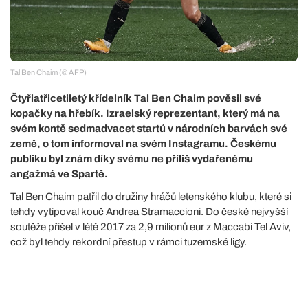
Tal Ben Chaim (© AFP)
Čtyřiatřicetiletý křídelník Tal Ben Chaim pověsil své
kopačky na hřebík. Izraelský reprezentant, který má na
svém kontě sedmadvacet startů v národních barvách své
země, o tom informoval na svém Instagramu. Českému
publiku byl znám díky svému ne příliš vydařenému
angažmá ve Spartě.
Tal Ben Chaim patřil do družiny hráčů letenského klubu, které si
tehdy vytipoval kouč Andrea Stramaccioni. Do české nejvyšší
soutěže přišel v létě 2017 za 2,9 milionů eur z Maccabi Tel Aviv,
což byl tehdy rekordní přestup v rámci tuzemské ligy.