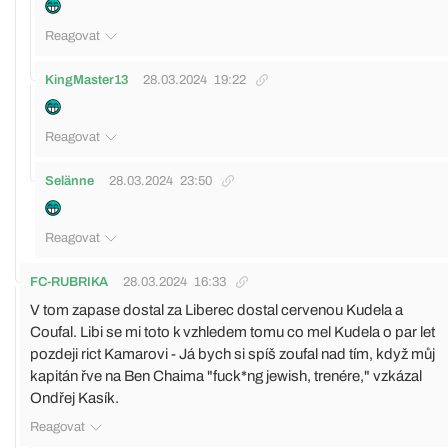
Reagovat
KingMaster13
28.03.2024
19:22
Reagovat
Selänne
28.03.2024
23:50
Reagovat
FC-RUBRIKA
28.03.2024
16:33
V tom zapase dostal za Liberec dostal cervenou Kudela a
Coufal. Libi se mi toto k vzhledem tomu co mel Kudela o par let
pozdeji rict Kamarovi - Já bych si spíš zoufal nad tím, když můj
kapitán řve na Ben Chaima "fuck*ng jewish, trenére," vzkázal
Ondřej Kasík.
Reagovat