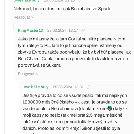
Uwe háže buly
29.03.2024
12:25
Nekoupil, bere o dost min jak Ben chaim ve Spartě.
Reagovat
KingMaster13
29.03.2024
13:17
Jako je mi jasný že je tam Coufal nejhůře placenej v tom
týmu ale je to PL, tam to je finančně úplně ustřelený od
zbytku Evropy, takže pochybuju, že by byl hůř placenej jak
Ben Chaim. Coufal brečí na peníze ale to kvůli tomu že se
porovnává se Sukem.
Reagovat
Uwe háže buly
29.03.2024
13:31
Jestli je pravda to co se všude psalo, tak má nějakých
1200000 měsíčně čistého +-. Jestli je pravda to co se
všude psalo o Ben chaimovi (doufám že ne
i když z
mojí kapsy to nešlo) tak měl brát 2.5 mega měsíčně,
takže v čistém skoro jednou tolik. Hrozný rozdíl v
daních. Proto asi odmítl Krejčí Gironu (jestli to byla