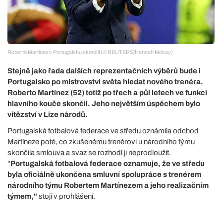
Roberto Martínez v Portugalsku skončil (© REUTERS/Hannah Mckay)
Stejně jako řada dalších reprezentačních výběrů bude i
Portugalsko po mistrovství světa hledat nového trenéra.
Roberto Martínez (52) totiž po třech a půl letech ve funkci
hlavního kouče skončil. Jeho největším úspěchem bylo
vítězství v Lize národů.
Portugalská fotbalová federace ve středu oznámila odchod
Martíneze poté, co zkušenému trenérovi u národního týmu
skončila smlouva a svaz se rozhodl ji neprodloužit.
"
Portugalská fotbalová federace oznamuje, že ve středu
byla oficiálně ukončena smluvní spolupráce s trenérem
národního týmu Robertem Martínezem a jeho realizačním
týmem,"
stojí v prohlášení.