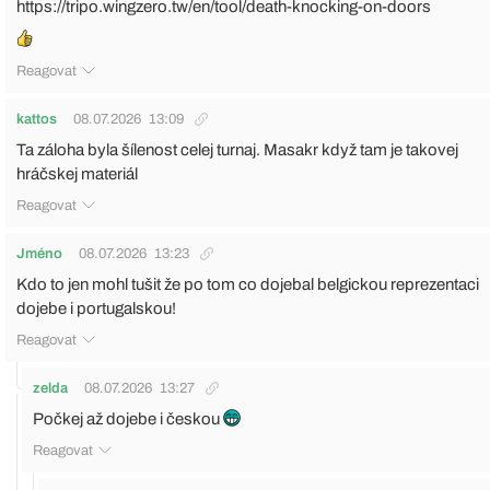
https://tripo.wingzero.tw/en/tool/death-knocking-on-doors
Reagovat
kattos
08.07.2026
13:09
Ta záloha byla šílenost celej turnaj. Masakr když tam je takovej
hráčskej materiál
Reagovat
Jméno
08.07.2026
13:23
Kdo to jen mohl tušit že po tom co dojebal belgickou reprezentaci
dojebe i portugalskou!
Reagovat
zelda
08.07.2026
13:27
Počkej až dojebe i českou
Reagovat