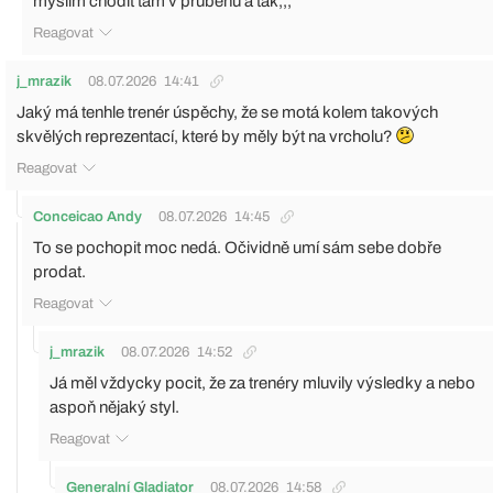
myslim chodit tam v prubehu a tak,,,
Reagovat
j_mrazik
08.07.2026
14:41
Jaký má tenhle trenér úspěchy, že se motá kolem takových
skvělých reprezentací, které by měly být na vrcholu?
Reagovat
Conceicao Andy
08.07.2026
14:45
To se pochopit moc nedá. Očividně umí sám sebe dobře
prodat.
Reagovat
j_mrazik
08.07.2026
14:52
Já měl vždycky pocit, že za trenéry mluvily výsledky a nebo
aspoň nějaký styl.
Reagovat
Generalní Gladiator
08.07.2026
14:58