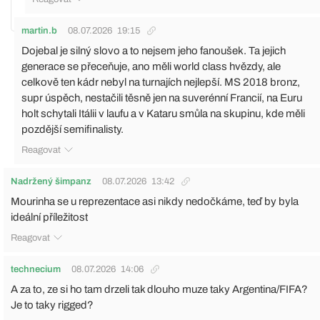
martin.b
08.07.2026
19:15
Dojebal je silný slovo a to nejsem jeho fanoušek. Ta jejich
generace se přeceňuje, ano měli world class hvězdy, ale
celkově ten kádr nebyl na turnajích nejlepší. MS 2018 bronz,
supr úspěch, nestačili těsně jen na suverénní Francií, na Euru
holt schytali Itálii v laufu a v Kataru smůla na skupinu, kde měli
pozdější semifinalisty.
Reagovat
Nadržený šimpanz
08.07.2026
13:42
Mourinha se u reprezentace asi nikdy nedočkáme, teď by byla
ideální příležitost
Reagovat
technecium
08.07.2026
14:06
A za to, ze si ho tam drzeli tak dlouho muze taky Argentina/FIFA?
Je to taky rigged?