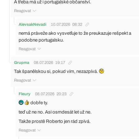
A třeba má už i portugalské občanství.
Reagovat
AlevsakNevadi
10.07.2026
08:32
nemá práveže ako vysvetľuje to že preukazuje rešpekt a
podobne portugalsku.
Reagovat
Grupma
08.07.2026
19:17
Tak španělskou si, pokud vím, nezazpívá.
Reagovat
Fleury
08.07.2026
20:23
dobře ty.
teď už ne no. Asi osmdesát let už ne.
Takže prostě Roberto jen rád zpívá.
Reagovat