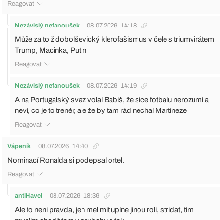
Reagovat
Nezávislý nefanoušek
08.07.2026
14:18
Může za to židobolševický klerofašismus v čele s triumvirátem
Trump, Macinka, Putin
Reagovat
Nezávislý nefanoušek
08.07.2026
14:19
A na Portugalský svaz volal Babiš, že sice fotbalu nerozumí a
neví, co je to trenér, ale že by tam rád nechal Martineze
Reagovat
Vápeník
08.07.2026
14:40
Nominací Ronalda si podepsal ortel.
Reagovat
antiHavel
08.07.2026
18:36
Ale to neni pravda, jen mel mit uplne jinou roli, stridat, tim