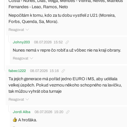
Costa - Nunes, Dias, Veiga, Mendes - Vitinha, Neves, Matheus
Fernandes - Leao, Ramos, Neto
Nepočítám k tomu, kdo za tu dobu vystřelí z U21 (Moreira,
Forbs, Quenda, Sa, Mora).
Reagovat
Johny203
08.07.2026
15:52
Nunes nemá v repre čo robiť a už vôbec nie na kraji obrany.
Reagovat
fabec1222
08.07.2026
15:16
Ta jejich generace má pořád jedno EURO i MS, aby udělala
velkej úspěch. Pokud vezmou někoho schopného na lavičku,
tak můžou vyhrát oba turnaje
Reagovat
Jordi Alba
08.07.2026
15:20
A hroťáka.