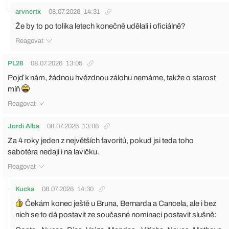
arvncrtx
08.07.2026
14:31
Že by to po tolika letech konečně udělali i oficiálně?
Reagovat
PL28
08.07.2026
13:05
Pojď k nám, žádnou hvězdnou zálohu nemáme, takže o starost
míň
Reagovat
Jordi Alba
08.07.2026
13:06
Za 4 roky jeden z největších favoritů, pokud jsi teda toho
sabotéra nedají i na lavičku.
Reagovat
Kucka
08.07.2026
14:30
Čekám konec ještě u Bruna, Bernarda a Cancela, ale i bez
nich se to dá postavit ze současné nominaci postavit slušně: