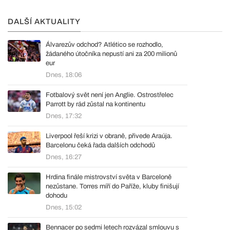
DALŠÍ AKTUALITY
Álvarezův odchod? Atlético se rozhodlo,
žádaného útočníka nepustí ani za 200 milionů
eur
Dnes, 18:06
Fotbalový svět není jen Anglie. Ostrostřelec
Parrott by rád zůstal na kontinentu
Dnes, 17:32
Liverpool řeší krizi v obraně, přivede Araúja.
Barcelonu čeká řada dalších odchodů
Dnes, 16:27
Hrdina finále mistrovství světa v Barceloně
nezůstane. Torres míří do Paříže, kluby finišují
dohodu
Dnes, 15:02
Bennacer po sedmi letech rozvázal smlouvu s