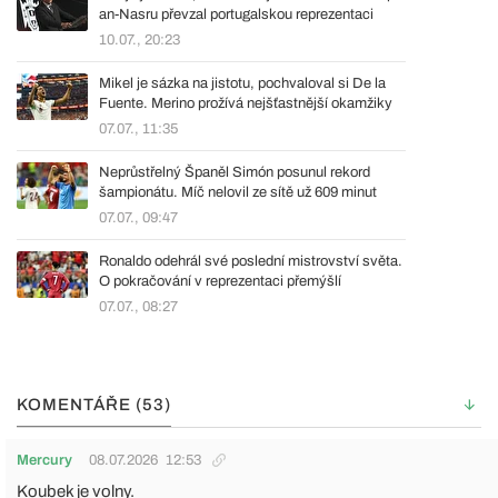
an-Nasru převzal portugalskou reprezentaci
10.07., 20:23
Mikel je sázka na jistotu, pochvaloval si De la
Fuente. Merino prožívá nejšťastnější okamžiky
07.07., 11:35
Neprůstřelný Španěl Simón posunul rekord
šampionátu. Míč nelovil ze sítě už 609 minut
07.07., 09:47
Ronaldo odehrál své poslední mistrovství světa.
O pokračování v reprezentaci přemýšlí
07.07., 08:27
KOMENTÁŘE (53)
Mercury
08.07.2026
12:53
Koubek je volny.