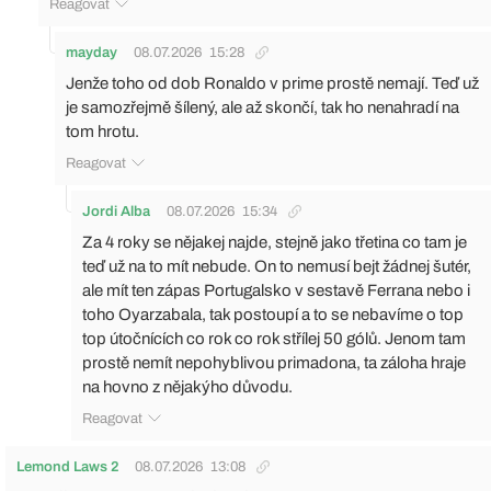
Reagovat
mayday
08.07.2026
15:28
Jenže toho od dob Ronaldo v prime prostě nemají. Teď už
je samozřejmě šílený, ale až skončí, tak ho nenahradí na
tom hrotu.
Reagovat
Jordi Alba
08.07.2026
15:34
Za 4 roky se nějakej najde, stejně jako třetina co tam je
teď už na to mít nebude. On to nemusí bejt žádnej šutér,
ale mít ten zápas Portugalsko v sestavě Ferrana nebo i
toho Oyarzabala, tak postoupí a to se nebavíme o top
top útočnících co rok co rok střílej 50 gólů. Jenom tam
prostě nemít nepohyblivou primadona, ta záloha hraje
na hovno z nějakýho důvodu.
Reagovat
Lemond Laws 2
08.07.2026
13:08