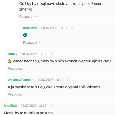
Což by bylo zajímavé sledovat, zda by se už něco
změnilo...
Reagovat
antiHavel
08.07.2026
18:35
Reagovat
Bucky
08.07.2026
16:08
Vůbec nechápu, mělo by s ním skončit i vedení jejich svazu.
Reagovat
Wayne.Chamakh
09.07.2026
10:14
A já myslel že to s Belgickou repre dojebal spíš Wilmots..
Reagovat
Modřín2
08.07.2026
13:27
Messi by to mohl vzít po turnaji.