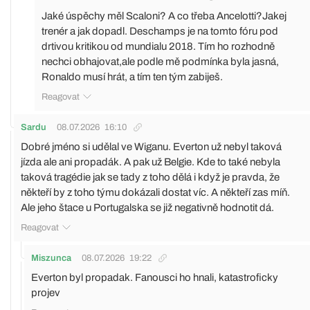
Jaké úspěchy měl Scaloni? A co třeba Ancelotti?Jakej
trenér a jak dopadl. Deschamps je na tomto fóru pod
drtivou kritikou od mundialu 2018. Tím ho rozhodně
nechci obhajovat,ale podle mě podmínka byla jasná,
Ronaldo musí hrát, a tím ten tým zabiješ.
Reagovat
Sardu
08.07.2026
16:10
Dobré jméno si udělal ve Wiganu. Everton už nebyl taková
jízda ale ani propadák. A pak už Belgie. Kde to také nebyla
taková tragédie jak se tady z toho dělá i když je pravda, že
někteří by z toho týmu dokázali dostat víc. A někteří zas míň.
Ale jeho štace u Portugalska se již negativně hodnotit dá.
Reagovat
Miszunca
08.07.2026
19:22
Everton byl propadak. Fanousci ho hnali, katastroficky
projev