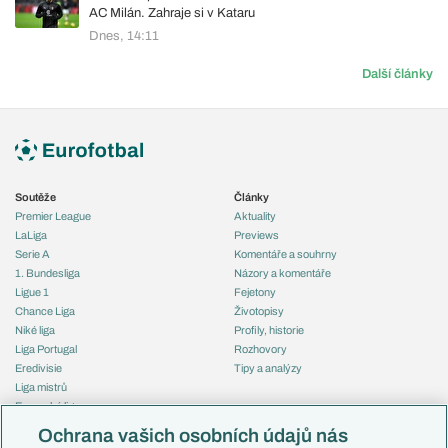
AC Milán. Zahraje si v Kataru
Dnes, 14:11
Další články
Soutěže
Články
Premier League
Aktuality
LaLiga
Previews
Serie A
Komentáře a souhrny
1. Bundesliga
Názory a komentáře
Ligue 1
Fejetony
Chance Liga
Životopisy
Niké liga
Profily, historie
Liga Portugal
Rozhovory
Eredivisie
Tipy a analýzy
Liga mistrů
Evropská liga
Reprezentace
Konferenční liga
Česko
Ochrana vašich osobních údajů nás
Mistrovství světa