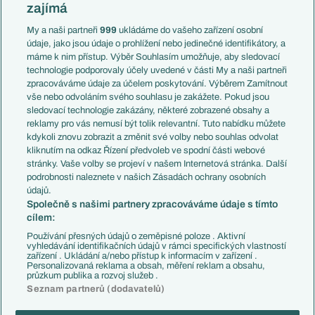
Slovensko
zajímá
Liga národů
Anglie
Francie
My a naši partneři
999
ukládáme do vašeho zařízení osobní
Témata
Itálie
údaje, jako jsou údaje o prohlížení nebo jedinečné identifikátory, a
Představení týmů MS
Německo
máme k nim přístup. Výběr Souhlasím umožňuje, aby sledovací
EuroSkauting
Španělsko
technologie podporovaly účely uvedené v části My a naši partneři
PL v kostce
Argentina
zpracováváme údaje za účelem poskytování. Výběrem Zamítnout
Evropské koeficienty
Brazílie
vše nebo odvoláním svého souhlasu je zakážete. Pokud jsou
Přestupy
sledovací technologie zakázány, některé zobrazené obsahy a
Přestupové spekulace
reklamy pro vás nemusí být tolik relevantní. Tuto nabídku můžete
Přestupy
Zranění
kdykoli znovu zobrazit a změnit své volby nebo souhlas odvolat
Zápasy
kliknutím na odkaz Řízení předvoleb ve spodní části webové
Livescore
stránky. Vaše volby se projeví v našem Internetová stránka. Další
Kluby
Tipovací soutěž
podrobnosti naleznete v našich Zásadách ochrany osobních
Arsenal FC
Fotbal TV
údajů.
Chelsea FC
Společně s našimi partnery zpracováváme údaje s tímto
Manchester United
cílem:
AC Milán
Juventus FC
Používání přesných údajů o zeměpisné poloze . Aktivní
Bayern Mnichov
vyhledávání identifikačních údajů v rámci specifických vlastností
zařízení . Ukládání a/nebo přístup k informacím v zařízení .
FC Barcelona
Personalizovaná reklama a obsah, měření reklam a obsahu,
Real Madrid
průzkum publika a rozvoj služeb .
Seznam partnerů (dodavatelů)