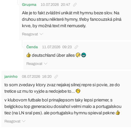
Grupma
10.07.2026
20:47
Ale je to fakt zvláštní unikát mít hymnu beze slov. Na
druhou stranu některé hymny, třeby fancouzská plná
krve, by možná text mít nemusely.
Reagovat
Čenda
11.07.2026
09:23
deutschland über alles
Reagovat
janinho
08.07.2026
16:20
to som zvedavy ktory zvaz nejakej silnej repre si povie, ze do
tretice uz mu to vyjde a nedojebe to...
v klubovom futbale bol prinajlepsom taky lepsi priemer, s
belgickou top generaciou dosiahol velmi malo a portugalskou
tiez (na LN sral pes). ale portugalsku hymnu spieval pekne
Reagovat