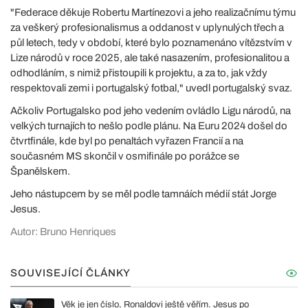
"Federace děkuje Robertu Martínezovi a jeho realizačnímu týmu
za veškerý profesionalismus a oddanost v uplynulých třech a
půl letech, tedy v období, které bylo poznamenáno vítězstvím v
Lize národů v roce 2025, ale také nasazením, profesionalitou a
odhodláním, s nimiž přistoupili k projektu, a za to, jak vždy
respektovali zemi i portugalský fotbal," uvedl portugalský svaz.
Ačkoliv Portugalsko pod jeho vedením ovládlo Ligu národů, na
velkých turnajích to nešlo podle plánu. Na Euru 2024 došel do
čtvrtfinále, kde byl po penaltách vyřazen Francií a na
současném MS skončil v osmifinále po porážce se
Španělskem.
Jeho nástupcem by se měl podle tamnáích médií stát Jorge
Jesus.
Autor: Bruno Henriques
SOUVISEJÍCÍ ČLÁNKY
Věk je jen číslo, Ronaldovi ještě věřím. Jesus po