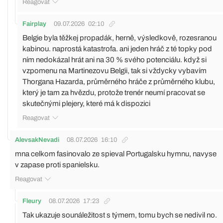
Reagovat
Fairplay
09.07.2026
02:10
Belgie byla těžkej propadák, herně, výsledkově, rozesranou
kabinou. naprostá katastrofa. ani jeden hráč z té topky pod
ním nedokázal hrát ani na 30 % svého potenciálu. když si
vzpomenu na Martinezovu Belgii, tak si vždycky vybavím
Thorgana Hazarda, průměrného hráče z průměrného klubu,
který je tam za hvězdu, protože trenér neumí pracovat se
skutečnými plejery, které má k dispozici
Reagovat
AlevsakNevadi
08.07.2026
16:10
mna celkom fasinovalo ze spieval Portugalsku hymnu, navyse
v zapase proti spanielsku.
Reagovat
Fleury
08.07.2026
17:23
Tak ukazuje sounáležitost s týmem, tomu bych se nedivil no.