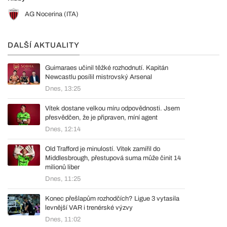
AG Nocerina (ITA)
DALŠÍ AKTUALITY
Guimaraes učinil těžké rozhodnutí. Kapitán
Newcastlu posílil mistrovský Arsenal
Dnes, 13:25
Vítek dostane velkou míru odpovědnosti. Jsem
přesvědčen, že je připraven, míní agent
Dnes, 12:14
Old Trafford je minulostí. Vítek zamířil do
Middlesbrough, přestupová suma může činit 14
milionů liber
Dnes, 11:25
Konec přešlapům rozhodčích? Ligue 3 vytasila
levnější VAR i trenérské výzvy
Dnes, 11:02