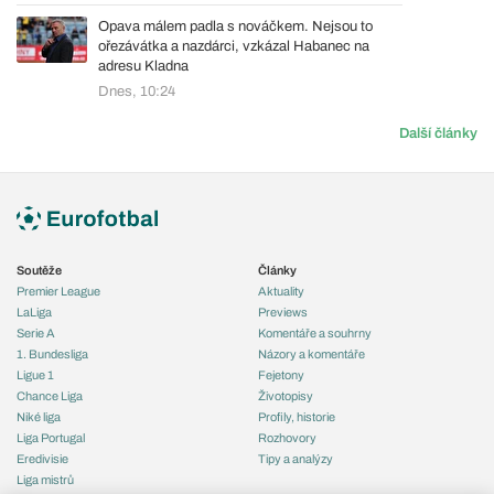
Opava málem padla s nováčkem. Nejsou to
ořezávátka a nazdárci, vzkázal Habanec na
adresu Kladna
Dnes, 10:24
Další články
Soutěže
Články
Premier League
Aktuality
LaLiga
Previews
Serie A
Komentáře a souhrny
1. Bundesliga
Názory a komentáře
Ligue 1
Fejetony
Chance Liga
Životopisy
Niké liga
Profily, historie
Liga Portugal
Rozhovory
Eredivisie
Tipy a analýzy
Liga mistrů