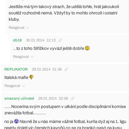
Jestliže má tým takový strach, že udělá tohle, hrát jakoukoli
soutěž rozhodně nemá. Vždyť by to mohlo ohrozit i ostatní
kluby.
Reagovat
db18
30.01.2014
12:13
...to z toho Střížkov vyvázl ještě dobře
Reagovat
REPLIKATOR
29.01.2014
21:36
Italská mafie
Reagovat
smazaný uživatel
29.01.2014
22:08
......Nocerina svým postupem v utkání podle disciplinární komise
znevážila fotbal...........
no ja
hlavně že u nás máme vážné fotbal, kurňa dyž aj na 1. ligu
negdy doletí víc černéch kavoňů co se za brankó pasó na kusu