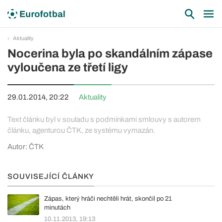
Aktuality
Nocerina byla po skandálním zápase
vyloučena ze třetí ligy
29.01.2014, 20:22
Aktuality
Text článku byl v souladu s podmínkami smlouvy s autorem
článku, agenturou ČTK, ze systému vymazán.
Autor: ČTK
SOUVISEJÍCÍ ČLÁNKY
Zápas, který hráči nechtěli hrát, skončil po 21
minutách
10.11.2013, 19:13