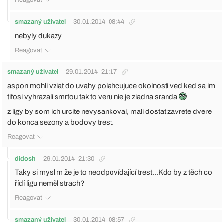
Reagovat
smazaný uživatel
30.01.2014
08:44
nebyly dukazy
Reagovat
smazaný uživatel
29.01.2014
21:17
aspon mohli vziat do uvahy polahcujuce okolnosti ved ked sa im
tifosi vyhrazali smrtou tak to veru nie je ziadna sranda
z ligy by som ich urcite nevysankoval, mali dostat zavrete dvere
do konca sezony a bodovy trest.
Reagovat
didosh
29.01.2014
21:30
Taky si myslim že je to neodpovídající trest...Kdo by z těch co
řídí ligu neměl strach?
Reagovat
smazaný uživatel
30.01.2014
08:57