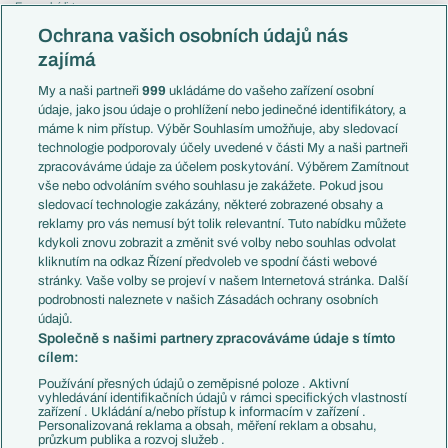
Evropská liga
Reprezentace
Konferenční liga
Česko
Ochrana vašich osobních údajů nás
Mistrovství světa
Slovensko
zajímá
Liga národů
Anglie
Francie
My a naši partneři
999
ukládáme do vašeho zařízení osobní
Témata
Itálie
údaje, jako jsou údaje o prohlížení nebo jedinečné identifikátory, a
Představení týmů MS
Německo
máme k nim přístup. Výběr Souhlasím umožňuje, aby sledovací
EuroSkauting
Španělsko
technologie podporovaly účely uvedené v části My a naši partneři
PL v kostce
Argentina
zpracováváme údaje za účelem poskytování. Výběrem Zamítnout
Evropské koeficienty
Brazílie
vše nebo odvoláním svého souhlasu je zakážete. Pokud jsou
Přestupy
sledovací technologie zakázány, některé zobrazené obsahy a
Přestupové spekulace
reklamy pro vás nemusí být tolik relevantní. Tuto nabídku můžete
Přestupy
Zranění
kdykoli znovu zobrazit a změnit své volby nebo souhlas odvolat
Zápasy
kliknutím na odkaz Řízení předvoleb ve spodní části webové
Livescore
stránky. Vaše volby se projeví v našem Internetová stránka. Další
Kluby
Tipovací soutěž
podrobnosti naleznete v našich Zásadách ochrany osobních
Arsenal FC
Fotbal TV
údajů.
Chelsea FC
Společně s našimi partnery zpracováváme údaje s tímto
Manchester United
cílem:
AC Milán
Juventus FC
Používání přesných údajů o zeměpisné poloze . Aktivní
Bayern Mnichov
vyhledávání identifikačních údajů v rámci specifických vlastností
zařízení . Ukládání a/nebo přístup k informacím v zařízení .
FC Barcelona
Personalizovaná reklama a obsah, měření reklam a obsahu,
Real Madrid
průzkum publika a rozvoj služeb .