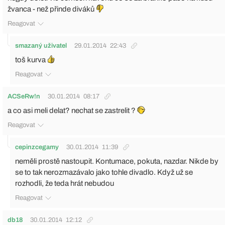
žvanca - než přinde diváků
Reagovat
smazaný uživatel
29.01.2014
22:43
toš kurva
Reagovat
ACSeRw!n
30.01.2014
08:17
a co asi meli delat? nechat se zastrelit ?
Reagovat
cepinzcegamy
30.01.2014
11:39
neměli prostě nastoupit. Kontumace, pokuta, nazdar. Nikde by
se to tak nerozmazávalo jako tohle divadlo. Když už se
rozhodli, že teda hrát nebudou
Reagovat
db18
30.01.2014
12:12