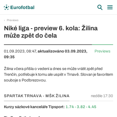
Previews
Niké liga - preview 6. kola: Žilina
může zpět do čela
01.09.2023, 08:47,
aktualizováno 03.09.2023,
Previews
09:35
Žilina včera přišla o vedení a dnes se může vrátit zpět před
Trenčín, potřebuje k tomu ale uspět v Trnavě. Slovan je favoritem
souboje s Podbrezovou.
SPARTAK TRNAVA - MŠK ŽILINA
neděle 17:30
Kurzy sázkové kanceláře Tipsport:
1.74 - 3.82 - 4.45