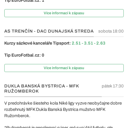
Tip EuroFotbal.cz: 1
Více informací k zápasu
AS TRENČÍN - DAC DUNAJSKÁ STREDA
sobota 18:00
Kurzy sázkové kanceláře Tipsport:
2.51 - 3.51 - 2.63
Tip EuroFotbal.cz: 0
Více informací k zápasu
DUKLA BANSKÁ BYSTRICA - MFK
pátek 17:30
RUŽOMBEROK
V predohrávke šiesteho kola Niké ligy vyzve neobyčajne dobre
rozbehnutý MFK Dukla Banská Bystrica mužstvo MFK
Ružomberok.
"Ružomberok je nepríjemný súper, má svoj štýl futbalu, ale