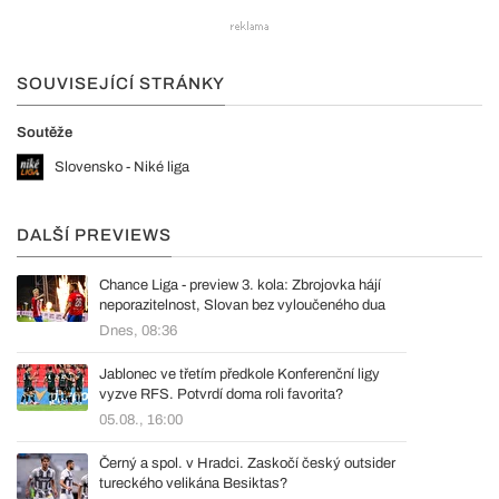
SOUVISEJÍCÍ STRÁNKY
Soutěže
Slovensko - Niké liga
DALŠÍ PREVIEWS
Chance Liga - preview 3. kola: Zbrojovka hájí
neporazitelnost, Slovan bez vyloučeného dua
Dnes, 08:36
Jablonec ve třetím předkole Konferenční ligy
vyzve RFS. Potvrdí doma roli favorita?
05.08., 16:00
Černý a spol. v Hradci. Zaskočí český outsider
tureckého velikána Besiktas?