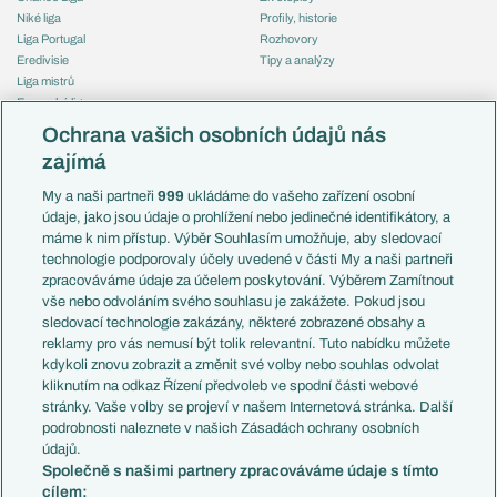
Niké liga
Profily, historie
Liga Portugal
Rozhovory
Eredivisie
Tipy a analýzy
Liga mistrů
Evropská liga
Reprezentace
Konferenční liga
Česko
Ochrana vašich osobních údajů nás
Mistrovství světa
Slovensko
zajímá
Liga národů
Anglie
Francie
My a naši partneři
999
ukládáme do vašeho zařízení osobní
Témata
Itálie
údaje, jako jsou údaje o prohlížení nebo jedinečné identifikátory, a
Představení týmů MS
Německo
máme k nim přístup. Výběr Souhlasím umožňuje, aby sledovací
EuroSkauting
Španělsko
technologie podporovaly účely uvedené v části My a naši partneři
PL v kostce
Argentina
zpracováváme údaje za účelem poskytování. Výběrem Zamítnout
Evropské koeficienty
Brazílie
vše nebo odvoláním svého souhlasu je zakážete. Pokud jsou
Přestupy
sledovací technologie zakázány, některé zobrazené obsahy a
Přestupové spekulace
reklamy pro vás nemusí být tolik relevantní. Tuto nabídku můžete
Přestupy
Zranění
kdykoli znovu zobrazit a změnit své volby nebo souhlas odvolat
Zápasy
kliknutím na odkaz Řízení předvoleb ve spodní části webové
Livescore
stránky. Vaše volby se projeví v našem Internetová stránka. Další
Kluby
Tipovací soutěž
podrobnosti naleznete v našich Zásadách ochrany osobních
Arsenal FC
Fotbal TV
údajů.
Chelsea FC
Společně s našimi partnery zpracováváme údaje s tímto
Manchester United
cílem:
AC Milán