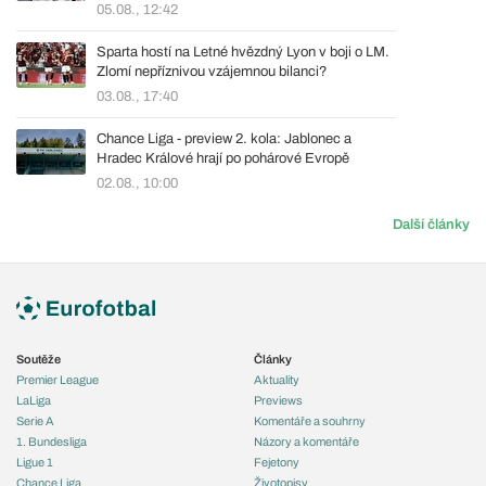
05.08., 12:42
Sparta hostí na Letné hvězdný Lyon v boji o LM.
Zlomí nepříznivou vzájemnou bilanci?
03.08., 17:40
Chance Liga - preview 2. kola: Jablonec a
Hradec Králové hrají po pohárové Evropě
02.08., 10:00
Další články
Soutěže
Články
Premier League
Aktuality
LaLiga
Previews
Serie A
Komentáře a souhrny
1. Bundesliga
Názory a komentáře
Ligue 1
Fejetony
Chance Liga
Životopisy