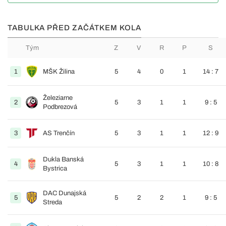
TABULKA PŘED ZAČÁTKEM KOLA
Tým
Z
V
R
P
S
1
MŠK Žilina
5
4
0
1
14 : 7
Železiarne
2
5
3
1
1
9 : 5
Podbrezová
3
AS Trenčín
5
3
1
1
12 : 9
Dukla Banská
4
5
3
1
1
10 : 8
Bystrica
DAC Dunajská
5
5
2
2
1
9 : 5
Streda