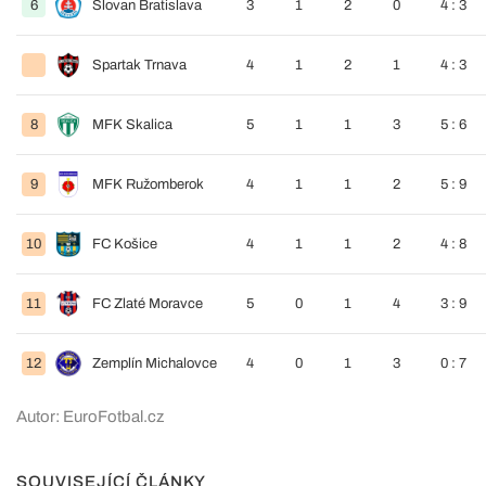
6
Slovan Bratislava
3
1
2
0
4 : 3
Spartak Trnava
4
1
2
1
4 : 3
8
MFK Skalica
5
1
1
3
5 : 6
9
MFK Ružomberok
4
1
1
2
5 : 9
10
FC Košice
4
1
1
2
4 : 8
11
FC Zlaté Moravce
5
0
1
4
3 : 9
12
Zemplín Michalovce
4
0
1
3
0 : 7
Autor: EuroFotbal.cz
SOUVISEJÍCÍ ČLÁNKY