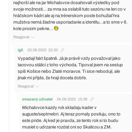
najhorší ale na jar Michalovce dosahovali výsledky pod
svoje možnosti… za mna sa oslabili tuto sezónu ne len co v
hráčskom kádri ale aj na trénerskom poste bohužiaľ hra
mužstva nemá žiadne usporiadanie a identitu…a to sme v 6.
kole prosim pekne…
Reagovat
Igli
03.09.2023
22:20
Vypadají fakt špatně. Já je právě vzdy považoval jako
taoovou stálici z toho východa. Tipoval jsem na sestup
spíš Košice nebo Zlaté moravce. Ti sice nebodují, ale
jinak mi přijde, že hrají docela dobře.
Reagovat
smazaný uživatel
04.09.2023
10:36
Michalovce kazdy rok skladaju kader v
auguste/septmebri. Aj teraz pomaly posiluju, ono to
este pride. Aj ked je pravda, ze tento rok si to budu
musiet o udrzanie rozdat oni so Skalicou a ZM.