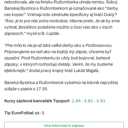
nebodovala, ale na ihrisku Ružomberka uhrala remízu. Súboj
Banskej Bystrice s Ružomberkom je označované ako "derby
cez kopec". Vnímajú toto stretnutie špecificky aj hráči Dukly?
"Áno, je to pre nás extra motivácia. Hlavne preto, že ak by sme
vyhrali, fanúšikov potešíme možno o čosi viac ako v iných
zápasoch,"
myslí si B. Ľupták.
"Pre mňa to nie je až také veľké derby ako s Podbrezovou.
Pripravujeme sa naň ako na každý iný zápas, chceme byť
úspešní. Proti Ružomberku to vždy boli bojovné, behavé
zápasy, v ktorých rozhodujú detaily. Verím, že my budeme
efektívnejší,"
dodal pravý krajný hráč Lukáš Migaľa.
Banská Bystrica a Ružomberok vybehnú na trávnik najvyššej
súťaže v piatok o 17:30.
Kurzy sázkové kanceláře Tipsport:
1.84 - 3.81 - 3.91
Tip EuroFotbal.cz: 1
Více informací k zápasu