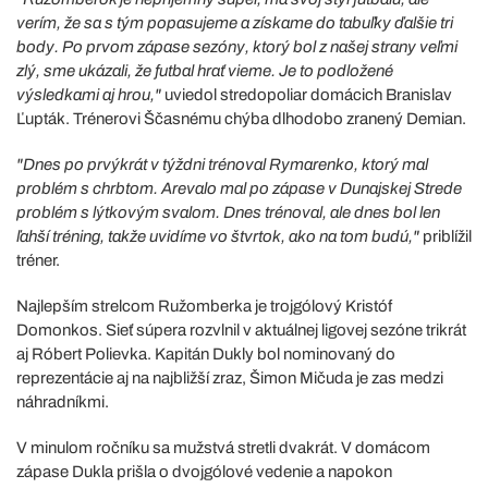
verím, že sa s tým popasujeme a získame do tabuľky ďalšie tri
body. Po prvom zápase sezóny, ktorý bol z našej strany veľmi
zlý, sme ukázali, že futbal hrať vieme. Je to podložené
výsledkami aj hrou,"
uviedol stredopoliar domácich Branislav
Ľupták. Trénerovi Ščasnému chýba dlhodobo zranený Demian.
"Dnes po prvýkrát v týždni trénoval Rymarenko, ktorý mal
problém s chrbtom. Arevalo mal po zápase v Dunajskej Strede
problém s lýtkovým svalom. Dnes trénoval, ale dnes bol len
ľahší tréning, takže uvidíme vo štvrtok, ako na tom budú,"
priblížil
tréner.
Najlepším strelcom Ružomberka je trojgólový Kristóf
Domonkos. Sieť súpera rozvlnil v aktuálnej ligovej sezóne trikrát
aj Róbert Polievka. Kapitán Dukly bol nominovaný do
reprezentácie aj na najbližší zraz, Šimon Mičuda je zas medzi
náhradníkmi.
V minulom ročníku sa mužstvá stretli dvakrát. V domácom
zápase Dukla prišla o dvojgólové vedenie a napokon