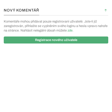
NOVÝ KOMENTÁŘ
Komentáře mohou přidávat pouze registrovaní uživatelé. Jste-li již
zaregistrován, přihlašte se vyplněním svého loginu a hesla vpravo nahoře
na stránce. Nahlásit nelegální obsah můžete
zde
.
Registrace nového uživatele