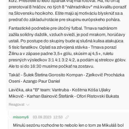
kurz. Prestrelili to lebo Spartak vraj mal rotovať. Ha, no on aj
prerotoval 8 hráčov, no tých 8 "náhradníkov" má kvalitu poraziť
na Slovensku hocikoho. Ešte majú aj motiváciu blysknúť sa a
predrať do základu/rotácie pre skupinu európskeho pohára.
Fantastické podnebie pre útočný futbal. Trnava nadránom
zažila solídny daždík, vzduch svieži, je pod mrakom, horúčavy
ustali. Po postupe do skupiny bude aj slušná kulisa atakujúca
5 tisíc fanatikov. Oplatí sa zdvojená stávka - Trnava porazí
Žilinu a v zápase padne 3,5+ gólu, skúsim aj 4,5+, ruletu
presných výsledkov 3:1 4:1 3:2 4:2, a podám aj strelcov gólov.
Ale to si do 16:30 musíme počkať na zostavu.
Takáč - Šulek Štetina Gorosito Kompan - Zjelkovič Procházka
Oseni - Azango Paur Daniel
Lavička, aka "B" team: Vantruba - Koštrna Kóša Ujlaky
Mikovič - Karhan Bainovič Štefánik - Ofori Ristovski Bukata
Reagovat
misomy6
03.09.2023
12:53
Minulú sezónu rozhodne to nebolo len o tom ze Mikuláš bol