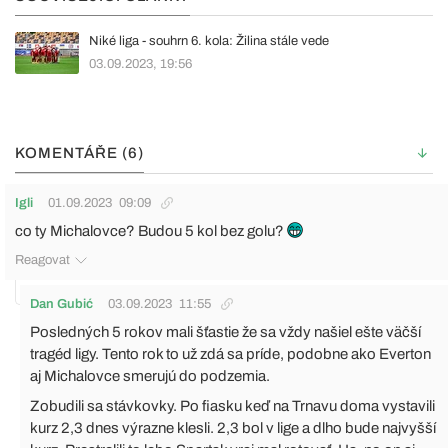
Niké liga - souhrn 6. kola: Žilina stále vede
03.09.2023, 19:56
KOMENTÁŘE (6)
Igli
01.09.2023
09:09
co ty Michalovce? Budou 5 kol bez golu?
Reagovat
Dan Gubić
03.09.2023
11:55
Posledných 5 rokov mali šťastie že sa vždy našiel ešte väčší
tragéd ligy. Tento rok to už zdá sa príde, podobne ako Everton
aj Michalovce smerujú do podzemia.
Zobudili sa stávkovky. Po fiasku keď na Trnavu doma vystavili
kurz 2,3 dnes výrazne klesli. 2,3 bol v lige a dlho bude najvyšší