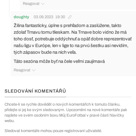
Reagovat
doughty
03.09.2023
19:30
Žilina fantasticky, úplne s prehľadom a zaslúžene, takto
zdolať Trnavu tomu tlieskam. Na Trnave bolo vidno že má
toho dosť, potrebuje oddýchnuť a opäť dobre reprezentovať
našu ligu v Európe, len v lige to na prvú šestku asi nevidím,
tých zápasov bude na nich veľa.
Táto sezóna môže byť na čele veľmi zaujímavá
Reagovat
SLEDOVÁNÍ KOMENTÁŘŮ
Chcete-li se rychle dovědět o nových komentářích k tomuto článku,
přidejte si jej ke svým sledovaným. Upozornění na nové komentáře pak
najdete ve svém osobním boxu Můj EuroFotbal v pravé části hlavičky
webu.
Sledovat komentáře mohou pouze registrovaní uživatelé.