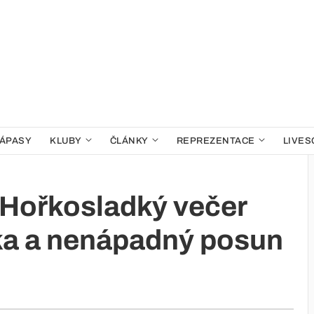
ÁPASY
KLUBY
ČLÁNKY
REPREZENTACE
LIVES
: Hořkosladký večer
ka a nenápadný posun