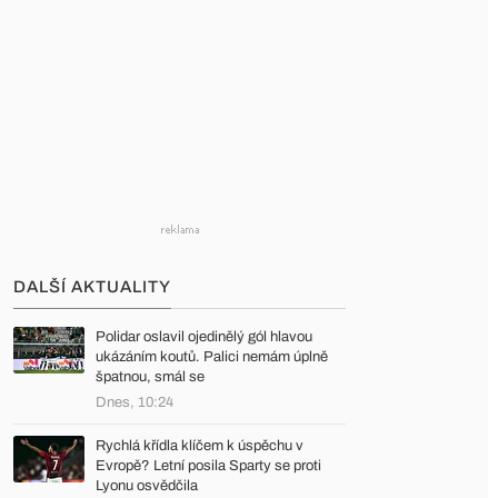
DALŠÍ AKTUALITY
Polidar oslavil ojedinělý gól hlavou
ukázáním koutů. Palici nemám úplně
špatnou, smál se
Dnes, 10:24
Rychlá křídla klíčem k úspěchu v
Evropě? Letní posila Sparty se proti
Lyonu osvědčila