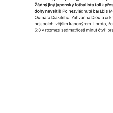
Žádný jiný japonský fotbalista tolik př
doby nevsítil!
Po nezvládnuté baráži s M
Oumara Diakitého, Yehvanna Dioufa či kr
nejspolehlivějším kanonýrem. I proto, ž
5:3 v rozmezí sedmatřiceti minut čtyři br