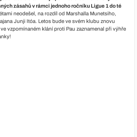
esných zásahů v rámci jednoho ročníku Ligue 1 do té
étami neodešel, na rozdíl od Marshalla Munetsiho,
ajana Junji Itóa. Letos bude ve svém klubu znovu
e ve vzpomínaném klání proti Pau zaznamenal při výhře
anky!