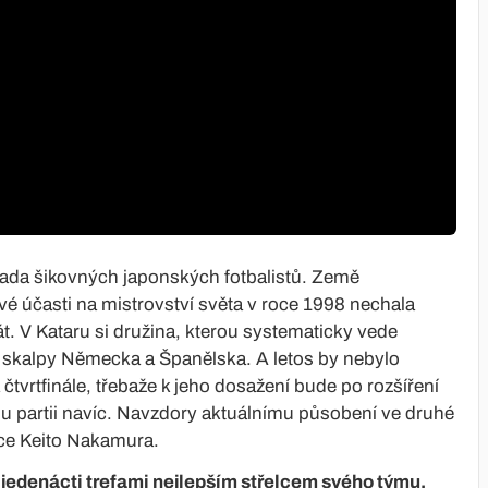
řada šikovných japonských fotbalistů. Země
vé účasti na mistrovství světa v roce 1998 nechala
rát. V Kataru si družina, kterou systematicky vede
o skalpy Německa a Španělska. A letos by nebylo
vrtfinále, třebaže k jeho dosažení bude po rozšíření
nu partii navíc. Navzdory aktuálnímu působení ve druhé
ace Keito Nakamura.
s jedenácti trefami nejlepším střelcem svého týmu.