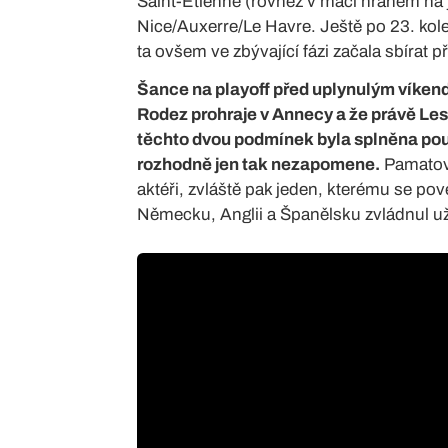
Saint-Étienne (rovněž v mači hraném na j
Nice/Auxerre/Le Havre. Ještě po 23. kol
ta ovšem ve zbývající fázi začala sbírat 
Šance na playoff před uplynulým víkend
Rodez prohraje v Annecy a že právě Les
těchto dvou podmínek byla splněna pouz
rozhodně jen tak nezapomene.
Pamatova
aktéři, zvláště pak jeden, kterému se pove
Německu, Anglii a Španělsku zvládnul už 