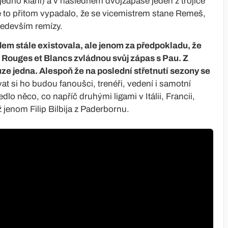
edno klání) a v následném dvojzápase jeden z trojice
e to přitom vypadalo, že se vicemistrem stane Remeš,
především remízy.
em stále existovala, ale jenom za předpokladu, že
 Rouges et Blancs zvládnou svůj zápas s Pau. Z
e jedna. Alespoň že na poslední střetnutí sezony se
t si ho budou fanoušci, trenéři, vedení i samotní
dlo něco, co napříč druhými ligami v Itálii, Francii,
jenom Filip Bilbija z Paderbornu.