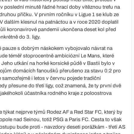
v poslední minutě řádné hrací doby vítěznou trefu na
 druhou příčku. V prvním ročníku v Ligue 1 se klub ze
. V dalším klesnul na patnáctou a v roce 2020 doplatil
vůli koronavirové pandemii ukončena deset kol před
krétně do 3. ligy.
té pauze s dobrým náskokem vybojovalo návrat na
de téměř stoprocentně ambiciózní Le Mans, které
Jeho utkání na horké korsické půdě v Bastii bylo v
kojům domácích fanoušků přerušeno za stavu 0:2 pro
 samozřejmě i letos v červnu pojede tradiční
dy přesune do třetí ligy, což znamená, že ty první dvě
akéhokoli účastníka rodného kraje z poloostrova
e týkat nejprve týmů Rodez AF a Red Star FC, který by
ropole nad Seinou, totiž PSG a Paris FC. Cesta to však
stupu bude proti - navzdory deseti porážkám - třetí AS