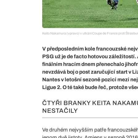
Keito Nakamura (vpravo) v utkání Coupe de France proti Štrasb
V předposledním kole francouzské nejvy
PSG už je de facto hotovou záležitostí
finálním hracím dnem přenechalo jiho
nevzdává boj o post zaručující start v Liz
Nantes v letošní sezoně pozici mezi nej
Ligue 2. O té také bude řeč, protože vš
ČTYŘI BRANKY KEITA NAKAM
NESTAČILY
Ve druhém nejvyšším patře francouzskéh
jenom dvě jistoty. Amiens v sezoně 2016/