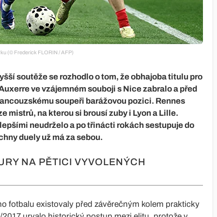
urku (© Frederick FLORIN / AFP)
šší soutěže se rozhodlo o tom, že obhajoba titulu pro
. Auxerre ve vzájemném souboji s Nice zabralo a před
francouzskému soupeři barážovou pozici. Rennes
e mistrů, na kterou si brousí zuby i Lyon a Lille.
lepšími neudrželo a po třinácti rokách sestupuje do
echny duely už má za sebou.
URY NA PĚTICI VYVOLENÝCH
o fotbalu existovaly před závěrečným kolem prakticky
2017 urvalo historický postup mezi elitu, protože v