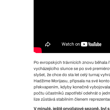
Po evropských trávnících znovu běhala 
vycházejícího slunce se po své premiéro
slyšet, že chce do sta let celý turnaj vyh
Hadžime Morijasu, připsala na své kont
překvapením, kdyby konečně vybojovala čt
počtu účastníků zapotřebí odehrát o jed
lize zůstává stabilním členem reprezent
V minulé, ještě prvoligové sezoně, byl 