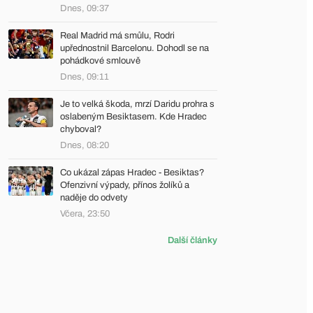
Dnes, 09:37
Real Madrid má smůlu, Rodri
upřednostnil Barcelonu. Dohodl se na
pohádkové smlouvě
Dnes, 09:11
Je to velká škoda, mrzí Daridu prohra s
oslabeným Besiktasem. Kde Hradec
chyboval?
Dnes, 08:20
Co ukázal zápas Hradec - Besiktas?
Ofenzivní výpady, přínos žolíků a
naděje do odvety
Včera, 23:50
Další články