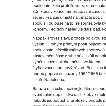
posledním kole proti Tours zaznamenalo 
3:2, která v konečném zúčtování zařídila
severu Francie umístil na třinácté pozici
spolu s Toulouse na to, že soutěž byla k
koncem. Teď tedy následuje další pád, kon
Naopak Troyes slaví, protože po dvoule
výsluní. Druhým přímým postupujícím bu
spoluvlastní několik známých sportovců. 
nastaveném čase druhé půle kvůli nepo
výběr z pevninského města, ve kterém se
čtyřiadvacetihodinový závod. Bastia se te
budou poprvé od sezony 1964/1965 bez j
císaře Napoleona.
Baráž o místečko mezi nejlepšími se bud
eventuálně doplnil dva další kluby z met
nebude jednoduchá, protože v případě po