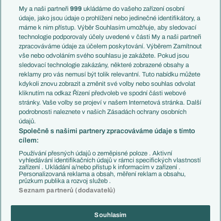
Francie
My a naši partneři
999
ukládáme do vašeho zařízení osobní
Témata
Itálie
údaje, jako jsou údaje o prohlížení nebo jedinečné identifikátory, a
Představení týmů MS
Německo
máme k nim přístup. Výběr Souhlasím umožňuje, aby sledovací
EuroSkauting
Španělsko
technologie podporovaly účely uvedené v části My a naši partneři
PL v kostce
Argentina
zpracováváme údaje za účelem poskytování. Výběrem Zamítnout
Evropské koeficienty
Brazílie
vše nebo odvoláním svého souhlasu je zakážete. Pokud jsou
Přestupy
sledovací technologie zakázány, některé zobrazené obsahy a
Přestupové spekulace
reklamy pro vás nemusí být tolik relevantní. Tuto nabídku můžete
Přestupy
Zranění
kdykoli znovu zobrazit a změnit své volby nebo souhlas odvolat
Zápasy
kliknutím na odkaz Řízení předvoleb ve spodní části webové
Livescore
stránky. Vaše volby se projeví v našem Internetová stránka. Další
Kluby
Tipovací soutěž
podrobnosti naleznete v našich Zásadách ochrany osobních
Arsenal FC
Fotbal TV
údajů.
Chelsea FC
Společně s našimi partnery zpracováváme údaje s tímto
Manchester United
cílem:
AC Milán
Juventus FC
Používání přesných údajů o zeměpisné poloze . Aktivní
Bayern Mnichov
vyhledávání identifikačních údajů v rámci specifických vlastností
zařízení . Ukládání a/nebo přístup k informacím v zařízení .
FC Barcelona
Personalizovaná reklama a obsah, měření reklam a obsahu,
Real Madrid
průzkum publika a rozvoj služeb .
Seznam partnerů (dodavatelů)
Souhlasím