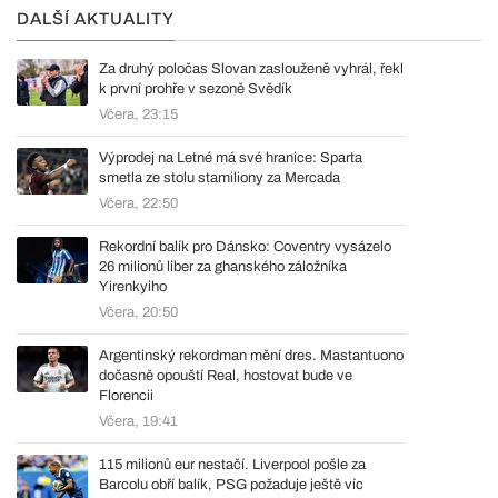
DALŠÍ AKTUALITY
Za druhý poločas Slovan zaslouženě vyhrál, řekl
k první prohře v sezoně Svědík
Včera, 23:15
Výprodej na Letné má své hranice: Sparta
smetla ze stolu stamiliony za Mercada
Včera, 22:50
Rekordní balík pro Dánsko: Coventry vysázelo
26 milionů liber za ghanského záložníka
Yirenkyiho
Včera, 20:50
Argentinský rekordman mění dres. Mastantuono
dočasně opouští Real, hostovat bude ve
Florencii
Včera, 19:41
115 milionů eur nestačí. Liverpool pošle za
Barcolu obří balík, PSG požaduje ještě víc