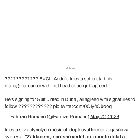
???????????? EXCL: Andrés Iniesta set to start his
managerial career with first head coach job agreed.
He’s signing for Gulf United in Dubai, all agreed with signatures to
follow. ????????????
pic.twitter.com/0OIy4Obooq
— Fabrizio Romano (@FabrizioRomano)
May 22, 2026
Iniesta si v uplynulých měsících doplňoval licence a ujasňoval
svou vizi.
"Základem je přesně vědět, co chcete dělat a