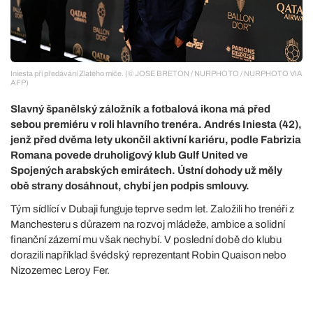
Iniesta při předávání Zlatého míče. (© JOSE BRETON / NURPHOTO / NURPHOTO VIA
AFP)
Slavný španělský záložník a fotbalová ikona má před
sebou premiéru v roli hlavního trenéra. Andrés Iniesta (42),
jenž před dvěma lety ukončil aktivní kariéru, podle Fabrizia
Romana povede druholigový klub Gulf United ve
Spojených arabských emirátech. Ústní dohody už měly
obě strany dosáhnout, chybí jen podpis smlouvy.
Tým sídlící v Dubaji funguje teprve sedm let. Založili ho trenéři z
Manchesteru s důrazem na rozvoj mládeže, ambice a solidní
finanční zázemí mu však nechybí. V poslední době do klubu
dorazili například švédský reprezentant Robin Quaison nebo
Nizozemec Leroy Fer.