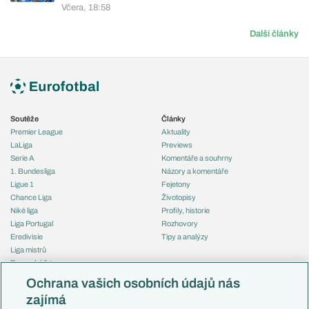
Včera, 18:58
Další články
Soutěže
Články
Premier League
Aktuality
LaLiga
Previews
Serie A
Komentáře a souhrny
1. Bundesliga
Názory a komentáře
Ligue 1
Fejetony
Chance Liga
Životopisy
Niké liga
Profily, historie
Liga Portugal
Rozhovory
Eredivisie
Tipy a analýzy
Liga mistrů
Evropská liga
Reprezentace
Konferenční liga
Česko
Ochrana vašich osobních údajů nás
Mistrovství světa
Slovensko
zajímá
Liga národů
Anglie