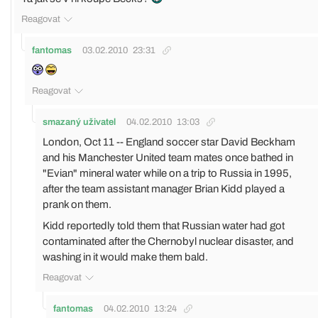
Reagovat
fantomas
03.02.2010
23:31
Reagovat
smazaný uživatel
04.02.2010
13:03
London, Oct 11 -- England soccer star David Beckham
and his Manchester United team mates once bathed in
"Evian" mineral water while on a trip to Russia in 1995,
after the team assistant manager Brian Kidd played a
prank on them.
Kidd reportedly told them that Russian water had got
contaminated after the Chernobyl nuclear disaster, and
washing in it would make them bald.
Reagovat
fantomas
04.02.2010
13:24