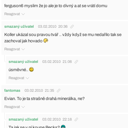
ferguson6 myslim že jo ale je to divný a at se vrátí domu
Reagovat
smazaný uživatel
03.02.2010
20:36
Koller ukázal sou pravou tvář .. vždy když se mu nedařilo tak se
zachoval jak hovado
Reagovat
smazaný uživatel
03.02.2010
21:06
úsměvné..
Reagovat
fantomas
03.02.2010
21:35
Evian. To je ta strašně drahá minerálka, ne?
Reagovat
smazaný uživatel
03.02.2010
22:16
Ta jak se v ní koupe Becks?