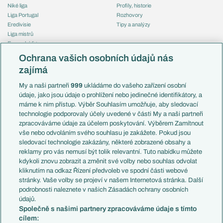
Niké liga
Profily, historie
Liga Portugal
Rozhovory
Eredivisie
Tipy a analýzy
Liga mistrů
Evropská liga
Reprezentace
Konferenční liga
Česko
Ochrana vašich osobních údajů nás
Mistrovství světa
Slovensko
zajímá
Liga národů
Anglie
Francie
My a naši partneři
999
ukládáme do vašeho zařízení osobní
Témata
Itálie
údaje, jako jsou údaje o prohlížení nebo jedinečné identifikátory, a
Představení týmů MS
Německo
máme k nim přístup. Výběr Souhlasím umožňuje, aby sledovací
EuroSkauting
Španělsko
technologie podporovaly účely uvedené v části My a naši partneři
PL v kostce
Argentina
zpracováváme údaje za účelem poskytování. Výběrem Zamítnout
Evropské koeficienty
Brazílie
vše nebo odvoláním svého souhlasu je zakážete. Pokud jsou
Přestupy
sledovací technologie zakázány, některé zobrazené obsahy a
Přestupové spekulace
reklamy pro vás nemusí být tolik relevantní. Tuto nabídku můžete
Přestupy
Zranění
kdykoli znovu zobrazit a změnit své volby nebo souhlas odvolat
Zápasy
kliknutím na odkaz Řízení předvoleb ve spodní části webové
Livescore
stránky. Vaše volby se projeví v našem Internetová stránka. Další
Kluby
Tipovací soutěž
podrobnosti naleznete v našich Zásadách ochrany osobních
Arsenal FC
Fotbal TV
údajů.
Chelsea FC
Společně s našimi partnery zpracováváme údaje s tímto
Manchester United
cílem:
AC Milán