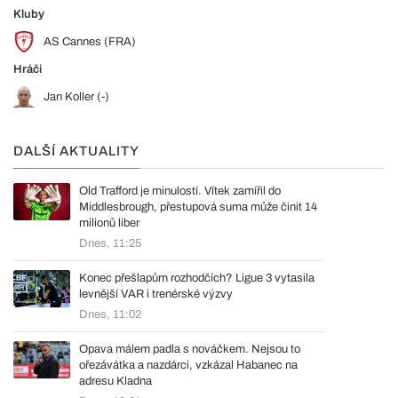
Kluby
AS Cannes (FRA)
Hráči
Jan Koller (-)
DALŠÍ AKTUALITY
Old Trafford je minulostí. Vítek zamířil do
Middlesbrough, přestupová suma může činit 14
milionů liber
Dnes, 11:25
Konec přešlapům rozhodčích? Ligue 3 vytasila
levnější VAR i trenérské výzvy
Dnes, 11:02
Opava málem padla s nováčkem. Nejsou to
ořezávátka a nazdárci, vzkázal Habanec na
adresu Kladna