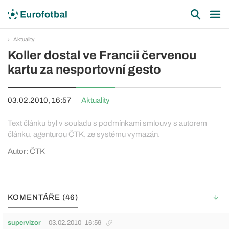
Aktuality
Koller dostal ve Francii červenou
kartu za nesportovní gesto
03.02.2010, 16:57
Aktuality
Text článku byl v souladu s podmínkami smlouvy s autorem
článku, agenturou ČTK, ze systému vymazán.
Autor: ČTK
KOMENTÁŘE (46)
supervizor
03.02.2010
16:59