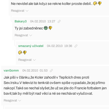
Ne nevidel ale tak kdyz se rekne koller proste debil..
Reagovat
Bakary3
04.02.2010
13:27
Ty jsi zabedněnec
Reagovat
smazaný uživatel
04.02.2010
19:36
Reagovat
vanGomm
04.02.2010
01:53
Jak píši v článku,že Koler zahodil v Teplicích dres proti
Sev.Irsku.V televizi to tenkrát ovšem spíše vypadalo,že jej přímo
nakopl.Také se nechal slyšet,že už se jde do Francie fotbalem jen
bavit,tak by měl být nad věcí a né se nechávat vylučovat.
Reagovat