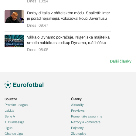
Dnes, 10:24
Derby d’Italia v přátelském módu. Spalletti: Inter
je pořád nejsilnější, vzkazoval kouč Juventusu
Dnes, 09:47
Válka o Dynamo pokračuje. Nigerijská majitelka
smetla nabídku na odkup Dynama, ruší béčko
Dnes, 08:05
Další články
Soutěže
Články
Premier League
Aktuality
LaLiga
Previews
Serie A
Komentáře a souhrny
1. Bundesliga
Názory a komentáře
Ligue 1
Fejetony
Chance Liga
Životopisy