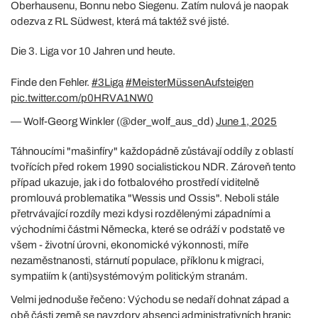
Oberhausenu, Bonnu nebo Siegenu. Zatím nulová je naopak
odezva z RL Südwest, která má taktéž své jisté.
Die 3. Liga vor 10 Jahren und heute.
Finde den Fehler.
#3Liga
#MeisterMüssenAufsteigen
pic.twitter.com/p0HRVA1NW0
— Wolf-Georg Winkler (@der_wolf_aus_dd)
June 1, 2025
Táhnoucími "mašinfíry" každopádně zůstávají oddíly z oblastí
tvořících před rokem 1990 socialistickou NDR. Zároveň tento
případ ukazuje, jak i do fotbalového prostředí viditelně
promlouvá problematika "Wessis und Ossis". Neboli stále
přetrvávající rozdíly mezi kdysi rozdělenými západními a
východními částmi Německa, které se odráží v podstatě ve
všem - životní úrovni, ekonomické výkonnosti, míře
nezaměstnanosti, stárnutí populace, příklonu k migraci,
sympatiím k (anti)systémovým politickým stranám.
Velmi jednoduše řečeno: Východu se nedaří dohnat západ a
obě části země se navzdory absenci administrativních hranic