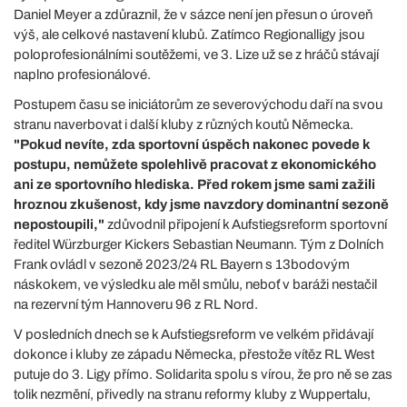
Daniel Meyer a zdůraznil, že v sázce není jen přesun o úroveň
výš, ale celkové nastavení klubů. Zatímco Regionalligy jsou
poloprofesionálními soutěžemi, ve 3. Lize už se z hráčů stávají
naplno profesionálové.
Postupem času se iniciátorům ze severovýchodu daří na svou
stranu naverbovat i další kluby z různých koutů Německa.
"Pokud nevíte, zda sportovní úspěch nakonec povede k
postupu, nemůžete spolehlivě pracovat z ekonomického
ani ze sportovního hlediska. Před rokem jsme sami zažili
hroznou zkušenost, kdy jsme navzdory dominantní sezoně
nepostoupili,"
zdůvodnil připojení k Aufstiegsreform sportovní
ředitel Würzburger Kickers Sebastian Neumann. Tým z Dolních
Frank ovládl v sezoně 2023/24 RL Bayern s 13bodovým
náskokem, ve výsledku ale měl smůlu, neboť v baráži nestačil
na rezervní tým Hannoveru 96 z RL Nord.
V posledních dnech se k Aufstiegsreform ve velkém přidávají
dokonce i kluby ze západu Německa, přestože vítěz RL West
putuje do 3. Ligy přímo. Solidarita spolu s vírou, že pro ně se zas
tolik nezmění, přivedly na stranu reformy kluby z Wuppertalu,