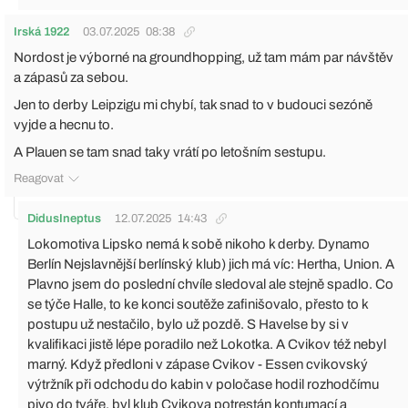
Irská 1922
03.07.2025
08:38
Nordost je výborné na groundhopping, už tam mám par návštěv
a zápasů za sebou.
Jen to derby Leipzigu mi chybí, tak snad to v budouci sezóně
vyjde a hecnu to.
A Plauen se tam snad taky vrátí po letošním sestupu.
Reagovat
DidusIneptus
12.07.2025
14:43
Lokomotiva Lipsko nemá k sobě nikoho k derby. Dynamo
Berlín Nejslavnější berlínský klub) jich má víc: Hertha, Union. A
Plavno jsem do poslední chvíle sledoval ale stejně spadlo. Co
se týče Halle, to ke konci soutěže zafinišovalo, přesto to k
postupu už nestačilo, bylo už pozdě. S Havelse by si v
kvalifikaci jistě lépe poradilo než Lokotka. A Cvikov též nebyl
marný. Když předloni v zápase Cvikov - Essen cvikovský
výtržník při odchodu do kabin v poločase hodil rozhodčímu
pivo do tváře, byl klub Cvikova potrestán kontumací a