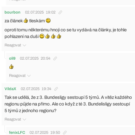
bourbon
02.07.2025
19:02
za článek
tleskám
oproti tomu některému hnoji co se tu vydává na články, je tohle
pohlazení na duši
Reagovat
oli9
02.07.2025
20:54
Reagovat
VildaX
02.07.2025
19:34
Tak se udělá, že z 3. Bundesligy sestoupí 5 týmů. A vítěz každého
regionu půjde na přímo. Ale co když z té 3. Bundelisligy sestoupí
5 týmů z jednoho regionu?
Reagovat
fenixLFC
02.07.2025
19:50