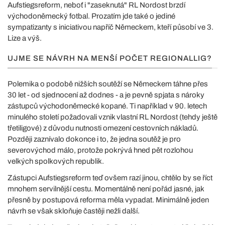
Aufstiegsreform, neboť i "zaseknutá" RL Nordost brzdí
východoněmecký fotbal. Prozatím jde také o jediné
sympatizanty s iniciativou napříč Německem, kteří působí ve 3.
Lize a výš.
UJME SE NÁVRH NA MENŠÍ POČET REGIONALLIG?
Polemika o podobě nižších soutěží se Německem táhne přes
30 let - od sjednocení až dodnes - a je pevně spjata s nároky
zástupců východoněmecké kopané. Ti například v 90. letech
minulého století požadovali vznik vlastní RL Nordost (tehdy ještě
třetiligové) z důvodu nutnosti omezení cestovních nákladů.
Později zaznívalo dokonce i to, že jedna soutěž je pro
severovýchod málo, protože pokrývá hned pět rozlohou
velkých spolkových republik.
Zástupci Aufstiegsreform teď ovšem razí jinou, chtělo by se říct
mnohem servilnější cestu. Momentálně není pořád jasné, jak
přesně by postupová reforma měla vypadat. Minimálně jeden
návrh se však skloňuje častěji nežli další.