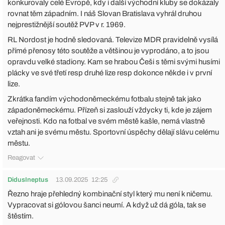
konkurovaly celé Evropě, kdy i další východní kluby se dokázaly
rovnat těm západním. I náš Slovan Bratislava vyhrál druhou
nejprestižnější soutěž PVP v r. 1969.
RL Nordost je hodně sledovaná. Televize MDR pravidelně vysílá
přímé přenosy této soutěže a většinou je vyprodáno, a to jsou
opravdu velké stadiony. Kam se hrabou Češi s těmi svými husími
plácky ve své třetí resp druhé lize resp dokonce někde i v první
lize.
Zkrátka fandím východoněmeckému fotbalu stejně tak jako
západoněmeckému. Přízeň si zaslouží vždycky ti, kde je zájem
veřejnosti. Kdo na fotbal ve svém městě kašle, nemá vlastně
vztah ani je svému městu. Sportovní úspěchy dělají slávu celému
městu.
Reagovat
DidusIneptus
13.09.2025
12:25
Řezno hraje přehledný kombinační styl který mu není k ničemu.
Vypracovat si gólovou šanci neumí. A když už dá góla, tak se
štěstím.