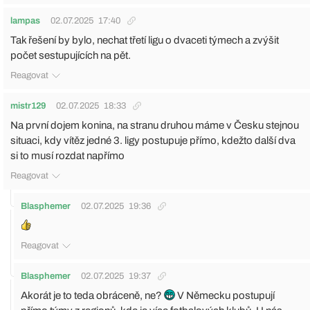
lampas
02.07.2025
17:40
Tak řešení by bylo, nechat třetí ligu o dvaceti týmech a zvýšit
počet sestupujících na pět.
Reagovat
mistr129
02.07.2025
18:33
Na první dojem konina, na stranu druhou máme v Česku stejnou
situaci, kdy vítěz jedné 3. ligy postupuje přímo, kdežto další dva
si to musí rozdat napřímo
Reagovat
Blasphemer
02.07.2025
19:36
Reagovat
Blasphemer
02.07.2025
19:37
Akorát je to teda obráceně, ne?
V Německu postupují