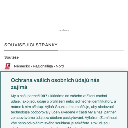
SOUVISEJÍCÍ STRÁNKY
Soutěže
Německo - Regionalliga - Nord
Ochrana vašich osobních údajů nás
Německo - Regionalliga - Nordost
zajímá
Německo - Regionalliga - West
My a naši partneři
997
ukládáme do vašeho zařízení osobní
údaje, jako jsou údaje o prohlížení nebo jedinečné identifikátory, a
Německo - Regionalliga - Südwest
máme k nim přístup. Výběr Souhlasím umožňuje, aby sledovací
technologie podporovaly účely uvedené v části My a naši partneři
zpracováváme údaje za účelem poskytování. Výběrem Zamítnout
Německo - Regionalliga - Bayern
vše nebo odvoláním svého souhlasu je zakážete. Pokud jsou