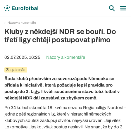
Názory a komentáře
Kluby z někdejší NDR se bouří. Do
třetí ligy chtějí postupovat přímo
02.07.2025, 16:25
Názory a komentáře
Zaujalo nás
Řada klubů především ze severozápadu Německa se
přidala k iniciativě, která požaduje lepší pravidla pro
postup do 3. Ligy. I kvůli současnému stavu totiž fotbal v
někdejší NDR dál zaostává za zbytkem země.
Po 34 kolech skončila 18. května sezona Regionalligy Nordost -
jedné z pěti regionálních lig, které v hierarchii německých
klubových soutěží zastupují čtvrtou nejvyšší úroveň. Její vítěz,
Lokomotive Lipsko, však postup neslavil. Ne snad, že by do 3.