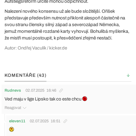
Aufstiegsreform určitě mohou odpíchnout.
Nalezení nového konsensu už ale bude složitější. Oříšek
představuje především nutnost přiklonit alespoň částečně na
svou stranu člensky silný západ a severozápad Německa,
jemuž momentálně rozdané karty vyhovují. Bohulibá myšlenka,
že mistři musí postoupit, k přesvědčení zřejmě nestačí.
Autor: Ondřej Vaculík / kicker.de
KOMENTÁŘE (43)
Rudnevs
02.07.2025
16:46
Ved maju v lige Lipsko tak co este chcu
Reagovat
eleven11
02.07.2025
16:51