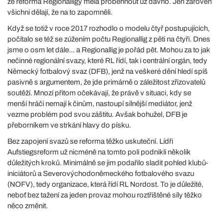
že reforma Regionalligy měla proběhnout už dávno. Jen zároveň
všichni dělají, že na to zapomněli.
Když se totiž v roce 2017 rozhodlo o modelu čtyř postupujících,
počítalo se též se zúžením počtu Regionallig z pěti na čtyři. Dnes
jsme o osm let dále... a Regionallig je pořád pět. Mohou za to jak
nečinné regionální svazy, které RL řídí, tak i centrální orgán, tedy
Německý fotbalový svaz (DFB), jenž na veškeré dění hledí spíš
pasivně s argumentem, že jde primárně o záležitost zřizovatelů
soutěží. Mnozí přitom očekávají, že právě v situaci, kdy se
menší hráči nemají k činům, nastoupí silnější mediátor, jenž
vezme problém pod svou záštitu. Avšak bohužel, DFB je
přeborníkem ve strkání hlavy do písku.
Bez zapojení svazů se reforma těžko uskuteční. Lídři
Aufstiegsreform už nicméně na tomto poli podnikli několik
důležitých kroků. Minimálně se jim podařilo sladit pohled klubů-
iniciátorů a Severovýchodoněmeckého fotbalového svazu
(NOFV), tedy organizace, která řídí RL Nordost. To je důležité,
neboť bez tažení za jeden provaz mohou roztříštěné síly těžko
něco změnit.