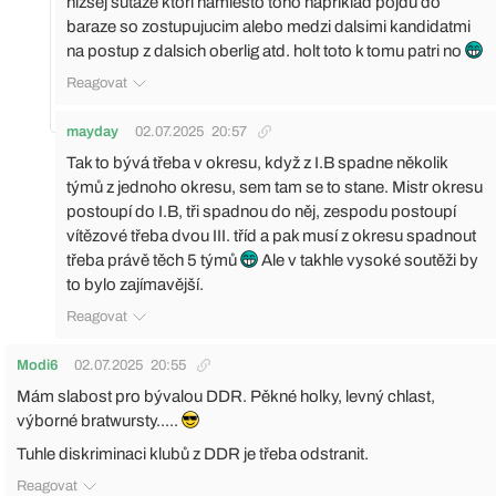
nizsej sutaze ktori namiesto toho napriklad pojdu do
baraze so zostupujucim alebo medzi dalsimi kandidatmi
na postup z dalsich oberlig atd. holt toto k tomu patri no
Reagovat
mayday
02.07.2025
20:57
Tak to bývá třeba v okresu, když z I.B spadne několik
týmů z jednoho okresu, sem tam se to stane. Mistr okresu
postoupí do I.B, tři spadnou do něj, zespodu postoupí
vítězové třeba dvou III. tříd a pak musí z okresu spadnout
třeba právě těch 5 týmů
Ale v takhle vysoké soutěži by
to bylo zajímavější.
Reagovat
Modi6
02.07.2025
20:55
Mám slabost pro bývalou DDR. Pěkné holky, levný chlast,
výborné bratwursty.....
Tuhle diskriminaci klubů z DDR je třeba odstranit.
Reagovat