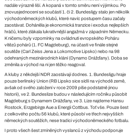
nadále výrazně liší. A kopaná v tomto směru není výjimkou. Po
znovusjednocení se součástí 1. či 2. Bundesligy stalo jen několik
východoněmeckých klubů, které navíc postupem času začaly
zaostávat. Doháněla je ekonomická tranzice i exodus nejlepších
hráčů, které zlákala lukrativnější angažmá v západním Německu.
K ničemu byly vzpomínky na ovládnutí evropského Poháru
vítězů pohárů (1. FC Magdeburg), na účasti ve finále stejné
soutěže (Carl Zeiss Jena a Lokomotive Lipsko) nebo na 98
odehraných mezinárodních klání (Dynamo Drážďany). Doba se
změnila a východ na ni jen těžko reagoval.
A kluby z někdejší NDR zaostávají dodnes. 1. Bundesligu hraje
pouze berlínský Union (RB Lipsko sice sídlí na východě země,
avšak od svého založení v roce 2009 píše podstatně jinou
historii), ve 2. Bundeslize budou v následujícím ročníku působit
Magdeburg s Dynamem Drážďany, ve 3. Lize najdeme Hansu
Rostock, Erzgebirge Aue a Energii Cottbus. Toť vše. Pouze šest
z celkového počtu 56 klubů, které působí ve třech nejvyšších
německých soutěžích, nese tradici východoněmeckého fotbalu.
I proto všech šest zmíněných vyslanců z východu podporuje