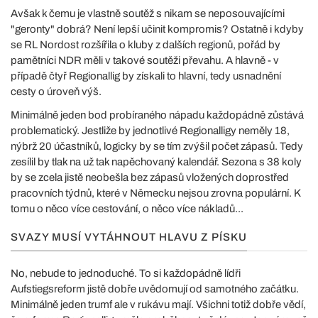
Avšak k čemu je vlastně soutěž s nikam se neposouvajícími
"geronty" dobrá? Není lepší učinit kompromis? Ostatně i kdyby
se RL Nordost rozšířila o kluby z dalších regionů, pořád by
pamětníci NDR měli v takové soutěži převahu. A hlavně - v
případě čtyř Regionallig by získali to hlavní, tedy usnadnění
cesty o úroveň výš.
Minimálně jeden bod probíraného nápadu každopádně zůstává
problematický. Jestliže by jednotlivé Regionalligy neměly 18,
nýbrž 20 účastníků, logicky by se tím zvýšil počet zápasů. Tedy
zesílil by tlak na už tak napěchovaný kalendář. Sezona s 38 koly
by se zcela jistě neobešla bez zápasů vložených doprostřed
pracovních týdnů, které v Německu nejsou zrovna populární. K
tomu o něco více cestování, o něco více nákladů...
SVAZY MUSÍ VYTÁHNOUT HLAVU Z PÍSKU
No, nebude to jednoduché. To si každopádně lídři
Aufstiegsreform jistě dobře uvědomují od samotného začátku.
Minimálně jeden trumf ale v rukávu mají. Všichni totiž dobře vědí,