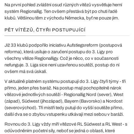
Na první pohled zvláštní osud různých vítězů vysvětluje herní
systém Regionallig. Ten ovšem přestává být po chuti řadě
klubů. Většinou těm z východu Německa, byť ne pouze jim.
PĚT VÍTĚZŮ, ČTYŘI POSTUPUJÍCÍ
Již 33 klubů podpořilo iniciativu Aufstiegsreform (postupová
reforma), která usiluje o zaručení postupu do 3. Ligy pro
všechny vítěze Regionalligy. Což je něco, co v současnosti
nefunguje. 3. Liga sice není uzavřenou soutěží, postup do ní
ovšem má svá úskalí.
V aktuálně platném systému postupují do 3. Ligy čtyři týmy - tři
přímo, jeden přes baráž. Na postup mají pochopitelně nárok
vítězové jednotlivých soutěží - Regionallig Nord (sever), West
(západ), Südwest (jihozápad), Bayern (Bavorsko) a Nordost
(severovýchod). Tři mistři tedy putují do vyšší soutěže přímo,
další dva se o zbylou vstupenku utkávají mezi sebou v baráži.
Rovnou do 3. Ligy vždy míří vítězové RL Südwest a RL West - s
odůvodněním početní síly, neboť se jedná o oblasti, které