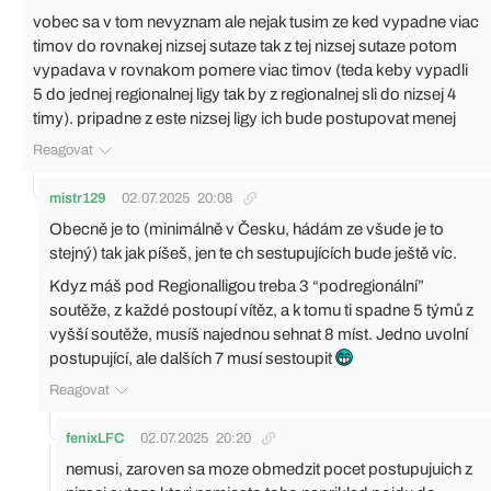
vobec sa v tom nevyznam ale nejak tusim ze ked vypadne viac
timov do rovnakej nizsej sutaze tak z tej nizsej sutaze potom
vypadava v rovnakom pomere viac timov (teda keby vypadli
5 do jednej regionalnej ligy tak by z regionalnej sli do nizsej 4
timy). pripadne z este nizsej ligy ich bude postupovat menej
Reagovat
mistr129
02.07.2025
20:08
Obecně je to (minimálně v Česku, hádám ze všude je to
stejný) tak jak píšeš, jen te ch sestupujících bude ještě víc.
Kdyz máš pod Regionalligou treba 3 “podregionální”
soutěže, z každé postoupí vítěz, a k tomu ti spadne 5 týmů z
vyšší soutěže, musíš najednou sehnat 8 míst. Jedno uvolní
postupující, ale dalších 7 musí sestoupit
Reagovat
fenixLFC
02.07.2025
20:20
nemusi, zaroven sa moze obmedzit pocet postupujuich z