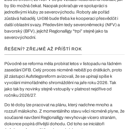
by šlo možná čekat. Naopak pokračuje ve spolupráci s
jednotlivými kluby ze severovýchodu. Roboty ale pořád
zůstává habaděj. Určitě bude třeba ke kooperaci přesvědčit i
další oblastní svazy. Především tedy severoněmecký (NFV) a
bavorský (BFV), jejichž Regionalligy "trpí” stejně jako ta
severovýchodní.
ŘEŠENÍ? ZŘEJMĚ AŽ PŘÍŠTÍ ROK
Původně se reforma měla probírat letos v listopadu na řádném
zasedání DFB. Celý proces nicméně neběží po drátkách, proto
již zástupci Aufstiegsreform avizovali, že se upínají spíše k
vyvolání mimořádného shromáždění na jaře roku 2026. Tak
jako tak by novinky stejně vstoupily v platnost nejdříve od
ročníku 2026/27.
Do té doby lze pracovat na plánu, který nadchne mnoho a
rozzuří málokoho. Z momentálního stavu věcí nicméně plyne, že
současné navržení Regionalligy nevyhovuje vícero stranám,
dokonce popírá dřívější dohodu. Od toho se iniciátoři