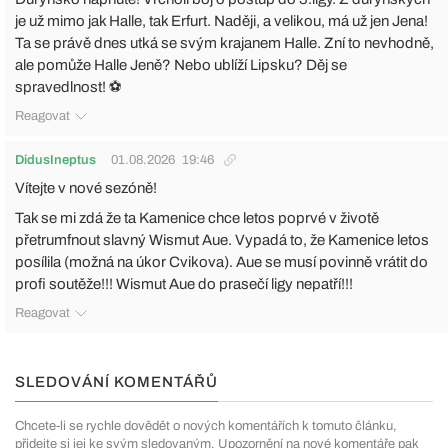
je už mimo jak Halle, tak Erfurt. Naději, a velikou, má už jen Jena!
Ta se právě dnes utká se svým krajanem Halle. Zní to nevhodně,
ale pomůže Halle Jeně? Nebo ublíží Lipsku? Děj se
spravedlnost! ⚽
Reagovat
DidusIneptus
01.08.2026
19:46
Vítejte v nové sezóně!
Tak se mi zdá že ta Kamenice chce letos poprvé v životě
přetrumfnout slavný Wismut Aue. Vypadá to, že Kamenice letos
posílila (možná na úkor Cvikova). Aue se musí povinně vrátit do
profi soutěže!!! Wismut Aue do prasečí ligy nepatří!!!
Reagovat
SLEDOVÁNÍ KOMENTÁŘŮ
Chcete-li se rychle dovědět o nových komentářích k tomuto článku,
přidejte si jej ke svým sledovaným. Upozornění na nové komentáře pak