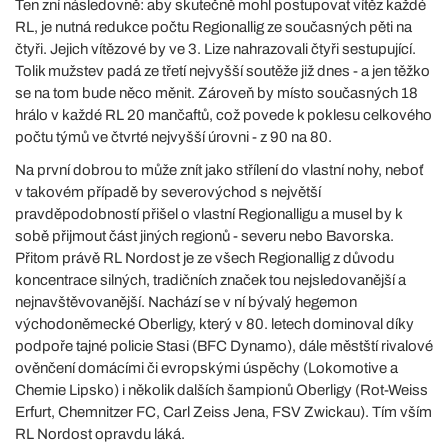
Ten zní následovně: aby skutečně mohl postupovat vítěz každé
RL, je nutná redukce počtu Regionallig ze současných pěti na
čtyři. Jejich vítězové by ve 3. Lize nahrazovali čtyři sestupující.
Tolik mužstev padá ze třetí nejvyšší soutěže již dnes - a jen těžko
se na tom bude něco měnit. Zároveň by místo současných 18
hrálo v každé RL 20 mančaftů, což povede k poklesu celkového
počtu týmů ve čtvrté nejvyšší úrovni - z 90 na 80.
Na první dobrou to může znít jako střílení do vlastní nohy, neboť
v takovém případě by severovýchod s největší
pravděpodobností přišel o vlastní Regionalligu a musel by k
sobě přijmout část jiných regionů - severu nebo Bavorska.
Přitom právě RL Nordost je ze všech Regionallig z důvodu
koncentrace silných, tradičních značek tou nejsledovanější a
nejnavštěvovanější. Nachází se v ní bývalý hegemon
východoněmecké Oberligy, který v 80. letech dominoval díky
podpoře tajné policie Stasi (BFC Dynamo), dále městští rivalové
ověnčení domácími či evropskými úspěchy (Lokomotive a
Chemie Lipsko) i několik dalších šampionů Oberligy (Rot-Weiss
Erfurt, Chemnitzer FC, Carl Zeiss Jena, FSV Zwickau). Tím vším
RL Nordost opravdu láká.