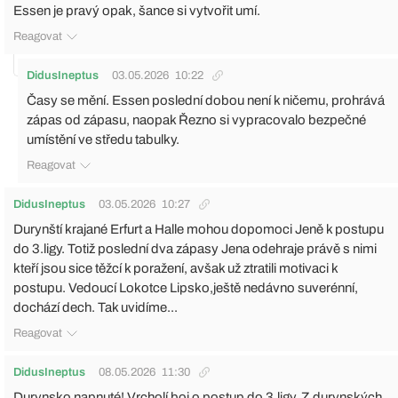
Essen je pravý opak, šance si vytvořit umí.
Reagovat
DidusIneptus
03.05.2026
10:22
Časy se mění. Essen poslední dobou není k ničemu, prohrává
zápas od zápasu, naopak Řezno si vypracovalo bezpečné
umístění ve středu tabulky.
Reagovat
DidusIneptus
03.05.2026
10:27
Durynští krajané Erfurt a Halle mohou dopomoci Jeně k postupu
do 3.ligy. Totiž poslední dva zápasy Jena odehraje právě s nimi
kteří jsou sice těžcí k poražení, avšak už ztratili motivaci k
postupu. Vedoucí Lokotce Lipsko,ještě nedávno suverénní,
dochází dech. Tak uvidíme...
Reagovat
DidusIneptus
08.05.2026
11:30
Durynsko napnuté! Vrcholí boj o postup do 3.ligy. Z durynských