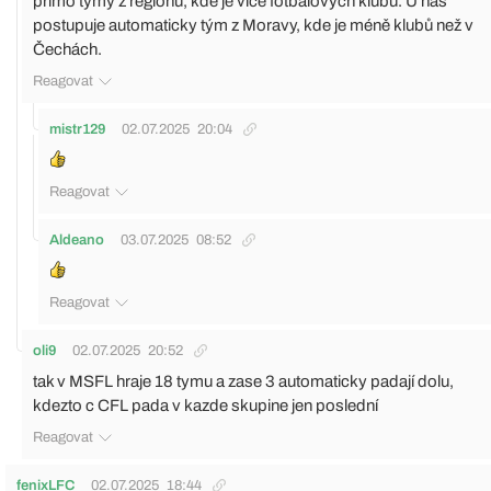
přímo týmy z regionů, kde je více fotbalových klubů. U nás
postupuje automaticky tým z Moravy, kde je méně klubů než v
Čechách.
Reagovat
mistr129
02.07.2025
20:04
Reagovat
Aldeano
03.07.2025
08:52
Reagovat
oli9
02.07.2025
20:52
tak v MSFL hraje 18 tymu a zase 3 automaticky padají dolu,
kdezto c CFL pada v kazde skupine jen poslední
Reagovat
fenixLFC
02.07.2025
18:44