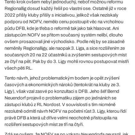
Tento krok ovšem nebyl jednoduchý, neboť možnou reformu
Regionallig dosud každý řešil po vlastní ose. Ostatně již v roce
2022 přišly kluby přišly s iniciativou, jelikož však nezískaly
podporu od NOFV, nemělo cenu postoupit věc na vrcholnou
půdu DFB, kde je třeba o reformě tak jako tak hlasovat. Ani
zástupcům NOFV se přitom současný systém nelíbí, dlouho
ovšem prosazovali jiné východisko. Podle něj by se zásadně
neměnily Regionalligy, ale naopak 3. Liga, a sice rozšířením ze
současných 20 na 22 účastníků a zvýšením sestupových míst
ze čtyř na pět. Pak by do 3. Ligy mohli rovnou postupovat mistři
všech pěti RL.
Tento návrh, jehož problematickým bodem je opět zvýšení
časových a ekonomických nároků (tentokrát na kluby ze 3.
Ligy), však vzal zasvé po konzultaci s DFB. Jeho šéf Bernd
Neuendorf projevil o problematiku zájem po jednáních se
zástupci klubů z RL Nordost. V souvislosti s tím nicméně
rezolutně odmítl návrh NOFV na početní růst 3. Ligy, kterou řídí
právě DFB a která už dříve velmi neochotně přistoupila na
rozšíření sestupových míst ze tří na čtyři.
Zdá se ovšem, že NOFV se po vzkazu Neuendorfa neurazil, jak