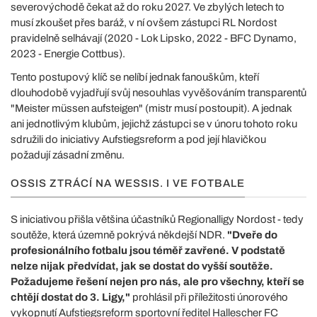
severovýchodě čekat až do roku 2027. Ve zbylých letech to
musí zkoušet přes baráž, v ní ovšem zástupci RL Nordost
pravidelně selhávají (2020 - Lok Lipsko, 2022 - BFC Dynamo,
2023 - Energie Cottbus).
Tento postupový klíč se nelíbí jednak fanouškům, kteří
dlouhodobě vyjadřují svůj nesouhlas vyvěšováním transparentů
"Meister müssen aufsteigen" (mistr musí postoupit). A jednak
ani jednotlivým klubům, jejichž zástupci se v únoru tohoto roku
sdružili do iniciativy Aufstiegsreform a pod její hlavičkou
požadují zásadní změnu.
OSSIS ZTRÁCÍ NA WESSIS. I VE FOTBALE
S iniciativou přišla většina účastníků Regionalligy Nordost - tedy
soutěže, která územně pokrývá někdejší NDR.
"Dveře do
profesionálního fotbalu jsou téměř zavřené. V podstatě
nelze nijak předvídat, jak se dostat do vyšší soutěže.
Požadujeme řešení nejen pro nás, ale pro všechny, kteří se
chtějí dostat do 3. Ligy,"
prohlásil při příležitosti únorového
vykopnutí Aufstiegsreform sportovní ředitel Hallescher FC