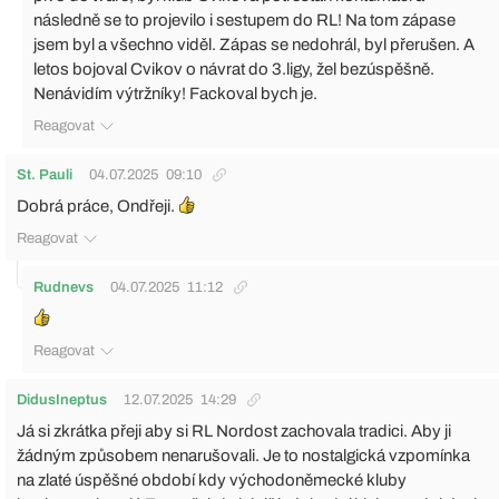
následně se to projevilo i sestupem do RL! Na tom zápase
jsem byl a všechno viděl. Zápas se nedohrál, byl přerušen. A
letos bojoval Cvikov o návrat do 3.ligy, žel bezúspěšně.
Nenávidím výtržníky! Fackoval bych je.
Reagovat
St. Pauli
04.07.2025
09:10
Dobrá práce, Ondřeji.
Reagovat
Rudnevs
04.07.2025
11:12
Reagovat
DidusIneptus
12.07.2025
14:29
Já si zkrátka přeji aby si RL Nordost zachovala tradici. Aby ji
žádným způsobem nenarušovali. Je to nostalgická vzpomínka
na zlaté úspěšné období kdy východoněmecké kluby