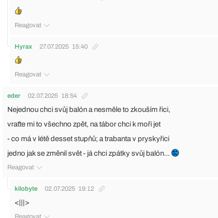
Reagovat
Hyrax
27.07.2025
15:40
Reagovat
eder
02.07.2025
18:54
Nejednou chci svůj balón a nesměle to zkouším řici,
vraťte mi to všechno zpět, na tábor chci k moři jet
- co má v létě desset stupňů; a trabanta v pryskyřici
jedno jak se změnil svět - já chci zpátky svůj balón...
Reagovat
kilobyte
02.07.2025
19:12
<|||>
Reagovat