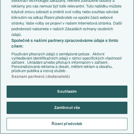
sledovací technologie zakázány, některé zobrazené obsahy a
Německo - Regionalliga - Play off
reklamy pro vás nemusí být tolik relevantní. Tuto nabídku můžete
kdykoli znovu zobrazit a změnit své volby nebo souhlas odvolat
Německo - 3. Liga
kliknutím na odkaz Řízení předvoleb ve spodní části webové
stránky. Vaše volby se projeví v našem Internetová stránka. Další
podrobnosti naleznete v našich Zásadách ochrany osobních
Německo - 1. Bundesliga
údajů.
Společně s našimi partnery zpracováváme údaje s tímto
Německo - 2. Bundesliga
cílem:
Používání přesných údajů o zeměpisné poloze . Aktivní
vyhledávání identifikačních údajů v rámci specifických vlastností
DALŠÍ NÁZORY A KOMENTÁŘE
zařízení . Ukládání a/nebo přístup k informacím v zařízení .
Personalizovaná reklama a obsah, měření reklam a obsahu,
průzkum publika a rozvoj služeb .
Místo útoku na titul se řeší trenér. Hyského
Seznam partnerů (dodavatelů)
budoucnost je po bídném startu nejistá
03.08., 21:25
Souhlasím
Jak bude vypadat skupina o titul? Podaný
očekává vzestup Liberce i tlak Pardubic
Zamítnout vše
24.07., 19:01
Španělsko nastavilo nový standard. Morávek
Řízení předvoleb
vyzdvihl největší trend světového fotbalu