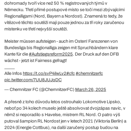
dohromady tvoří více než 50 % registrovaných týmů v
Německu. Třetí přímé postupové místo se točí mezi zbývajícími
Regionalligami (Nord, Bayern a Nordost). Znamená to tedy, že
vítězové těchto soutěží mají pouze jednou za tři roky zaručenou
místenku ve třetí nejvyšší soutěži.
Meister müssen aufsteigen - auch im Osten! Fanszenen von
Bundesliga bis Regionalliga zeigen mit Spruchbändern klare
Kante für die
#Aufstiegsreform2025
. Der Druck auf den DFB
wächst - jetzt ist Fairness gefragt!
_____
Alle Infos
https://t.co/svP4ilwLv2
#cfc
#chemnitzerfc
pic.twitter.com/7UU8JUJqDC
— Chemnitzer FC (@ChemnitzerFC)
March 26, 2025
A přesně z toho důvodu letos ostrouhalo Lokomotive Lipsko,
neboť po 34 kolech muselo ještě absolvovat dvojzápas navíc, v
němž si neporadilo s Havelse, mistrem RL Nord. O patro výš
putoval šampion RL Nordost jen v letech 2021 (Viktoria Berlín) a
2024 (Energie Cottbus), na další zaručený postup budou na