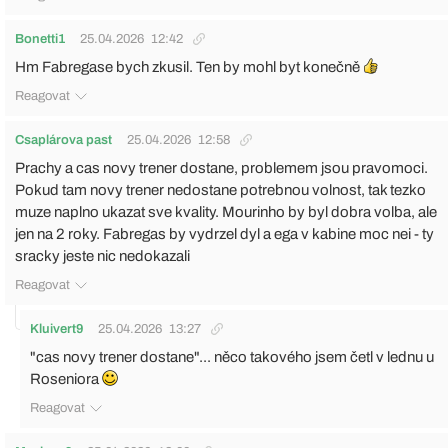
Bonetti1
25.04.2026
12:42
Hm Fabregase bych zkusil. Ten by mohl byt konečně
Reagovat
Csaplárova past
25.04.2026
12:58
Prachy a cas novy trener dostane, problemem jsou pravomoci.
Pokud tam novy trener nedostane potrebnou volnost, tak tezko
muze naplno ukazat sve kvality. Mourinho by byl dobra volba, ale
jen na 2 roky. Fabregas by vydrzel dyl a ega v kabine moc nei - ty
sracky jeste nic nedokazali
Reagovat
Kluivert9
25.04.2026
13:27
"cas novy trener dostane"... něco takového jsem četl v lednu u
Roseniora
Reagovat