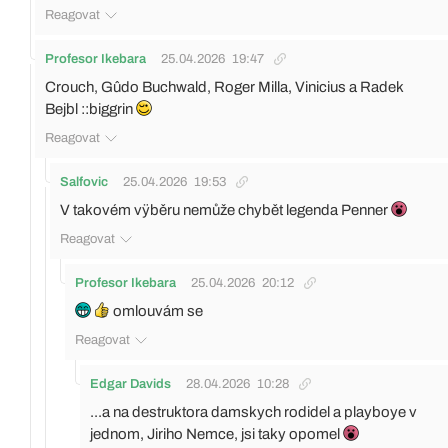
Reagovat
Profesor Ikebara
25.04.2026
19:47
Crouch, Gûdo Buchwald, Roger Milla, Vinicius a Radek
Bejbl ::biggrin
Reagovat
Salfovic
25.04.2026
19:53
V takovém vÿběru nemůže chybět legenda Penner
Reagovat
Profesor Ikebara
25.04.2026
20:12
omlouvám se
Reagovat
Edgar Davids
28.04.2026
10:28
...a na destruktora damskych rodidel a playboye v
jednom, Jiriho Nemce, jsi taky opomel