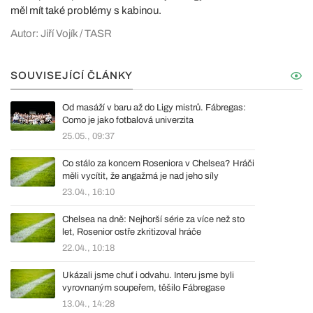
měl mít také problémy s kabinou.
Autor: Jiří Vojík / TASR
SOUVISEJÍCÍ ČLÁNKY
Od masáží v baru až do Ligy mistrů. Fábregas:
Como je jako fotbalová univerzita
25.05., 09:37
Co stálo za koncem Roseniora v Chelsea? Hráči
měli vycítit, že angažmá je nad jeho síly
23.04., 16:10
Chelsea na dně: Nejhorší série za více než sto
let, Rosenior ostře zkritizoval hráče
22.04., 10:18
Ukázali jsme chuť i odvahu. Interu jsme byli
vyrovnaným soupeřem, těšilo Fábregase
13.04., 14:28