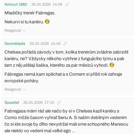
Kohout 1882
25.04.2026
14:06
Mladičký trenér Fabregas.
Nekurvi si tu kariéru.
Reagovat
Doomblade
25.04.2026
14:45
Chelsea pořádá závody v tom, kolika trenérům zvládne zabrzdit
kariéru, ne? Vždycky někoho vytrhne z fungujícího týmu a pak
tam z něj udělají šaška, kterého za pár měsíců vyhodí.
Fábregas nemá kam spěchat a s Comem si příští rok zahraje
evropské poháry.
Reagovat
Spasitel
25.04.2026
17:10
Fabregasa mám rád ale načo by si v Chelsea kazil kariéru s
Como môže časom vyhrať Seriu A. S naším debilným vedením
čo si ide svoje by dlho nevydržal mali sme schopného Marescu
ale niekto vo vedení mal veľké ego ...