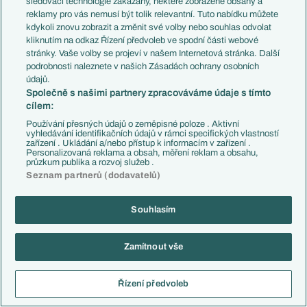
sledovací technologie zakázány, některé zobrazené obsahy a
Přestupové spekulace
reklamy pro vás nemusí být tolik relevantní. Tuto nabídku můžete
Přestupy
Zranění
kdykoli znovu zobrazit a změnit své volby nebo souhlas odvolat
Zápasy
kliknutím na odkaz Řízení předvoleb ve spodní části webové
Livescore
stránky. Vaše volby se projeví v našem Internetová stránka. Další
Kluby
Tipovací soutěž
podrobnosti naleznete v našich Zásadách ochrany osobních
Arsenal FC
Fotbal TV
údajů.
Chelsea FC
Společně s našimi partnery zpracováváme údaje s tímto
Manchester United
cílem:
AC Milán
Juventus FC
Používání přesných údajů o zeměpisné poloze . Aktivní
Bayern Mnichov
vyhledávání identifikačních údajů v rámci specifických vlastností
zařízení . Ukládání a/nebo přístup k informacím v zařízení .
FC Barcelona
Personalizovaná reklama a obsah, měření reklam a obsahu,
Real Madrid
průzkum publika a rozvoj služeb .
Seznam partnerů (dodavatelů)
Souhlasím
Copyright © 2001-2026 EuroFotbal.cz. Využíváme zpravodajství ČTK.
RSS
Podmínky užití
Informace o zpracování osobních údajů
Zamítnout vše
GDPR a žurnalistika
Nastavení soukromí
Kontakt
Tiráž
Řízení předvoleb