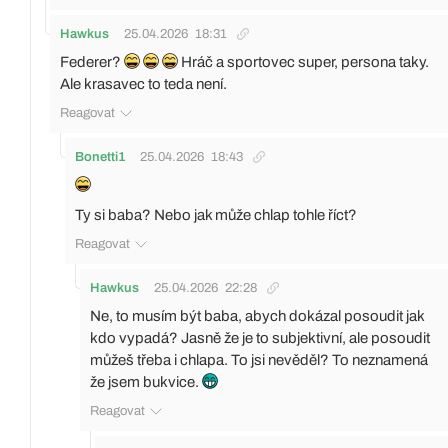
Hawkus
25.04.2026
18:31
Federer?
Hráč a sportovec super, persona taky.
Ale krasavec to teda není.
Reagovat
Bonetti1
25.04.2026
18:43
Ty si baba? Nebo jak může chlap tohle říct?
Reagovat
Hawkus
25.04.2026
22:28
Ne, to musím být baba, abych dokázal posoudit jak
kdo vypadá? Jasně že je to subjektivní, ale posoudit
můžeš třeba i chlapa. To jsi nevěděl? To neznamená
že jsem bukvice.
Reagovat