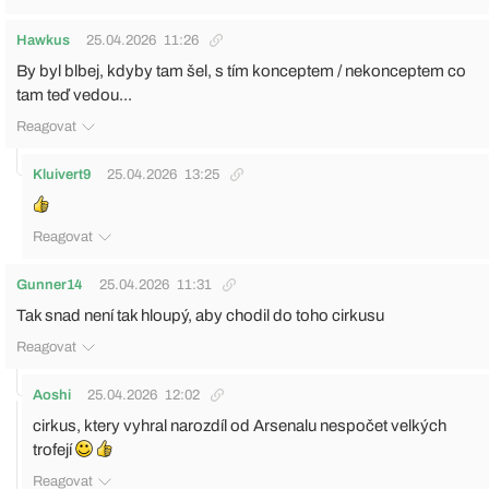
Hawkus
25.04.2026
11:26
By byl blbej, kdyby tam šel, s tím konceptem / nekonceptem co
tam teď vedou...
Reagovat
Kluivert9
25.04.2026
13:25
Reagovat
Gunner14
25.04.2026
11:31
Tak snad není tak hloupý, aby chodil do toho cirkusu
Reagovat
Aoshi
25.04.2026
12:02
cirkus, ktery vyhral narozdíl od Arsenalu nespočet velkých
trofejí
Reagovat