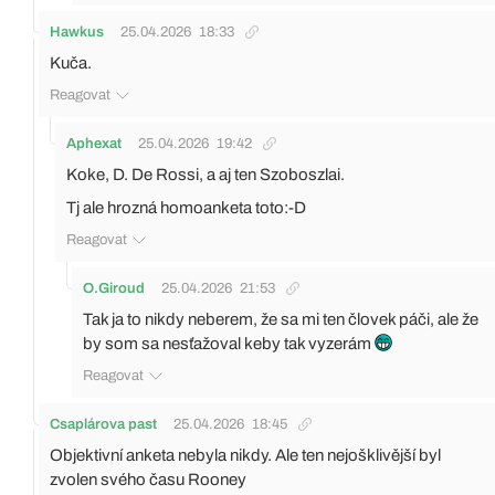
Hawkus
25.04.2026
18:33
Kuča.
Reagovat
Aphexat
25.04.2026
19:42
Koke, D. De Rossi, a aj ten Szoboszlai.
Tj ale hrozná homoanketa toto:-D
Reagovat
O.Giroud
25.04.2026
21:53
Tak ja to nikdy neberem, že sa mi ten človek páči, ale že
by som sa nesťažoval keby tak vyzerám
Reagovat
Csaplárova past
25.04.2026
18:45
Objektivní anketa nebyla nikdy. Ale ten nejošklivější byl
zvolen svého času Rooney