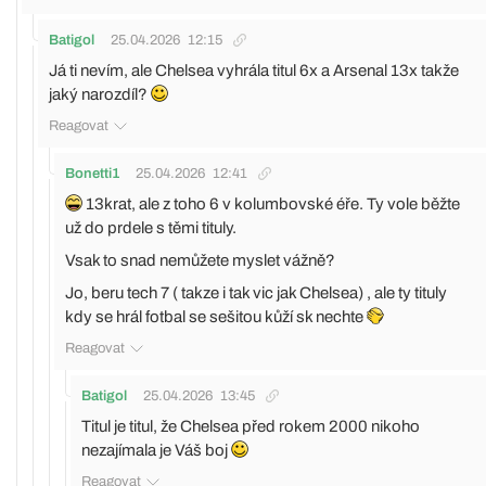
Batigol
25.04.2026
12:15
Já ti nevím, ale Chelsea vyhrála titul 6x a Arsenal 13x takže
jaký narozdíl?
Reagovat
Bonetti1
25.04.2026
12:41
13krat, ale z toho 6 v kolumbovské éře. Ty vole běžte
už do prdele s těmi tituly.
Vsak to snad nemůžete myslet vážně?
Jo, beru tech 7 ( takze i tak vic jak Chelsea) , ale ty tituly
kdy se hrál fotbal se sešitou kůží sk nechte
Reagovat
Batigol
25.04.2026
13:45
Titul je titul, že Chelsea před rokem 2000 nikoho
nezajímala je Váš boj
Reagovat