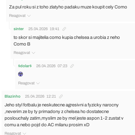
Za pul roku si z toho zlatyho padaku muze koupit cely Como
Reagovat
sinter
25.04.2026
19:41
to skor si majitelia como kupia chelsea a urobia z neho
Como B
Reagovat
$dolar$
26.04.2026
07:23
Reagovat
Blazinho
25.04.2026
12:21
Jeho styl fotbalu je neskutecne agresivni a fyzicky narocny
,neverim ze by ty primadony z chelsea ho dostatecne
poslouchaly zatim,myslim ze by mel jeste aspon 1-2 zustat v
comu a nebo pojd do AC milanu prosim xD
Reagovat