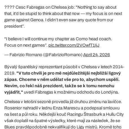
???? Cesc Fabregas on Chelsea job: "Nothing to say about
that, it’d be stupid to think about that now — my focus is on next
game against Genoa. I didn’t even saw any quote from our
president”.
"I believe I will continue my chapter as Como head coach.
Focus on next games”.
pic.twitter.com/2VOwfT1IjJ
— Fabrizio Romano (@FabrizioRomano)
April 24, 2026
Bývalý španělský reprezentant působil v Chelsea v letech 2014-
2019.
"V tuto chvíli je pro mě nejdůležitější nejbližší ligový
zápas. Chceme v něm udělat vše pro to, abychom uspěli.
Nevím, co řekl náš prezident, takže se k tomu nemohu
vyjádřit,"
uvedl Fábregas k možnému odchodu do Londýna.
Chelsea v letošní sezoně provedla již druhou změnu na lavičce.
Rosenior nahradil v lednu Enza Marescu a podepsal smlouvu
na šest a půl roku. Někdejší kouč Racingu Štrasburk a Hullu City
však doplatil na špatné výsledky, které mají za následek, že se
Blues pravděpodobně nekvalifikují do Ligy mistrů. Kromě toho