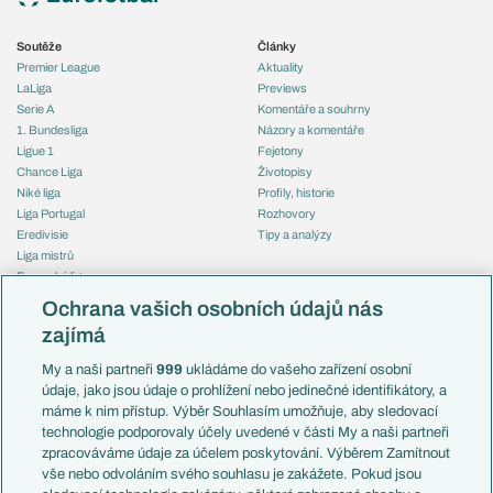
Soutěže
Články
Premier League
Aktuality
LaLiga
Previews
Serie A
Komentáře a souhrny
1. Bundesliga
Názory a komentáře
Ligue 1
Fejetony
Chance Liga
Životopisy
Niké liga
Profily, historie
Liga Portugal
Rozhovory
Eredivisie
Tipy a analýzy
Liga mistrů
Evropská liga
Reprezentace
Konferenční liga
Česko
Ochrana vašich osobních údajů nás
Mistrovství světa
Slovensko
zajímá
Liga národů
Anglie
Francie
My a naši partneři
999
ukládáme do vašeho zařízení osobní
Témata
Itálie
údaje, jako jsou údaje o prohlížení nebo jedinečné identifikátory, a
Představení týmů MS
Německo
máme k nim přístup. Výběr Souhlasím umožňuje, aby sledovací
EuroSkauting
Španělsko
technologie podporovaly účely uvedené v části My a naši partneři
PL v kostce
Argentina
zpracováváme údaje za účelem poskytování. Výběrem Zamítnout
Evropské koeficienty
Brazílie
vše nebo odvoláním svého souhlasu je zakážete. Pokud jsou
Přestupy