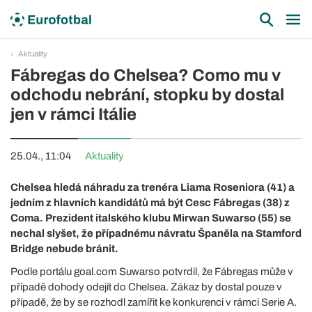
Aktuality
Fábregas do Chelsea? Como mu v
odchodu nebrání, stopku by dostal
jen v rámci Itálie
25.04., 11:04
Aktuality
Chelsea hledá náhradu za trenéra Liama Roseniora (41) a
jedním z hlavních kandidátů má být Cesc Fábregas (38) z
Coma. Prezident italského klubu Mirwan Suwarso (55) se
nechal slyšet, že případnému návratu Španěla na Stamford
Bridge nebude bránit.
Podle portálu goal.com Suwarso potvrdil, že Fábregas může v
případě dohody odejít do Chelsea. Zákaz by dostal pouze v
případě, že by se rozhodl zamířit ke konkurenci v rámci Serie A.