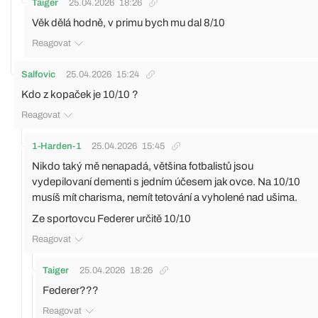
Taiger
25.04.2026
18:26
Věk dělá hodně, v primu bych mu dal 8/10
Reagovat
Salfovic
25.04.2026
15:24
Kdo z kopaček je 10/10 ?
Reagovat
1-Harden-1
25.04.2026
15:45
Nikdo taký mě nenapadá, většina fotbalistů jsou
vydepilovaní dementi s jedním účesem jak ovce. Na 10/10
musíš mít charisma, nemít tetování a vyholené nad ušima.
Ze sportovcu Federer určitě 10/10
Reagovat
Taiger
25.04.2026
18:26
Federer???
Reagovat