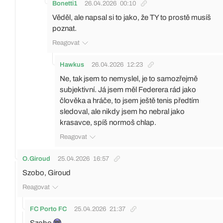
Bonetti1
26.04.2026
00:10
Věděl, ale napsal si to jako, že TY to prostě musíš
poznat.
Reagovat
Hawkus
26.04.2026
12:23
Ne, tak jsem to nemyslel, je to samozřejmě
subjektivní. Já jsem měl Federera rád jako
člověka a hráče, to jsem ještě tenis předtím
sledoval, ale nikdy jsem ho nebral jako
krasavce, spíš normoš chlap.
Reagovat
O.Giroud
25.04.2026
16:57
Szobo, Giroud
Reagovat
FC Porto FC
25.04.2026
21:37