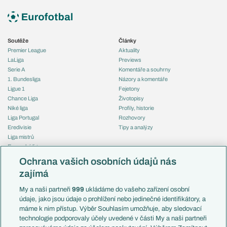
Soutěže
Články
Premier League
Aktuality
LaLiga
Previews
Serie A
Komentáře a souhrny
1. Bundesliga
Názory a komentáře
Ligue 1
Fejetony
Chance Liga
Životopisy
Niké liga
Profily, historie
Liga Portugal
Rozhovory
Eredivisie
Tipy a analýzy
Liga mistrů
Evropská liga
Reprezentace
Konferenční liga
Česko
Ochrana vašich osobních údajů nás
Mistrovství světa
Slovensko
zajímá
Liga národů
Anglie
Francie
My a naši partneři
999
ukládáme do vašeho zařízení osobní
Témata
Itálie
údaje, jako jsou údaje o prohlížení nebo jedinečné identifikátory, a
Představení týmů MS
Německo
máme k nim přístup. Výběr Souhlasím umožňuje, aby sledovací
EuroSkauting
Španělsko
technologie podporovaly účely uvedené v části My a naši partneři
PL v kostce
Argentina