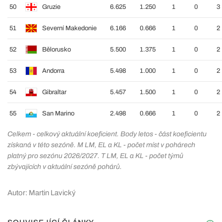
50
Gruzie
6.625
1.250
1
0
3
51
Severní Makedonie
6.166
0.666
1
0
2
52
Bělorusko
5.500
1.375
1
0
2
53
Andorra
5.498
1.000
1
0
2
54
Gibraltar
5.457
1.500
1
0
2
55
San Marino
2.498
0.666
1
0
2
Celkem - celkový aktuální koeficient. Body letos - část koeficientu
získaná v této sezóně. M LM, EL a KL - počet míst v pohárech
platný pro sezónu 2026/2027. T LM, EL a KL - počet týmů
zbývajících v aktuální sezóně pohárů.
Autor: Martin Lavický