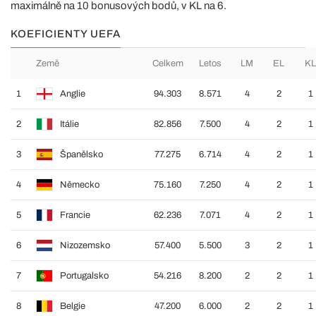
maximálně na 10 bonusových bodů, v KL na 6.
KOEFICIENTY UEFA
Země
Celkem
Letos
LM
EL
KL
1
Anglie
94.303
8.571
4
2
1
2
Itálie
82.856
7.500
4
2
1
3
Španělsko
77.275
6.714
4
2
1
4
Německo
75.160
7.250
4
2
1
5
Francie
62.236
7.071
4
2
1
6
Nizozemsko
57.400
5.500
3
2
1
7
Portugalsko
54.216
8.200
2
2
1
8
Belgie
47.200
6.000
2
2
1