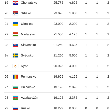
19
Chorvatsko
25.775
4.625
1
1
2
20
Srbsko
23.675
1.900
1
1
2
21
Ukrajina
23.000
2.200
1
1
2
22
Maďarsko
21.500
4.125
1
1
2
23
Slovensko
21.250
4.625
1
1
2
24
Švédsko
21.250
5.500
1
1
2
25
Kypr
20.975
4.000
1
1
2
26
Rumunsko
19.625
4.125
1
1
2
27
Bulharsko
19.125
2.875
1
1
2
28
Ázerbájdžán
19.125
2.375
1
1
2
29
Rusko
18.299
0.000
0
0
0