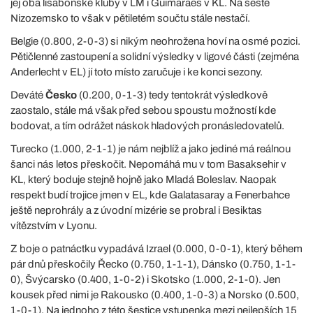
jej oba lisabonské kluby v LM i Guimaraes v KL. Na šesté
Nizozemsko to však v pětiletém součtu stále nestačí.
Belgie (0.800, 2-0-3) si nikým neohrožena hoví na osmé pozici.
Pětičlenné zastoupení a solidní výsledky v ligové části (zejména
Anderlecht v EL) jí toto místo zaručuje i ke konci sezony.
Deváté
Česko
(0.200, 0-1-3) tedy tentokrát výsledkově
zaostalo, stále má však před sebou spoustu možností kde
bodovat, a tím odrážet náskok hladových pronásledovatelů.
Turecko (1.000, 2-1-1) je nám nejblíž a jako jediné má reálnou
šanci nás letos přeskočit. Nepomáhá mu v tom Basaksehir v
KL, který boduje stejně hojně jako Mladá Boleslav. Naopak
respekt budí trojice jmen v EL, kde Galatasaray a Fenerbahce
ještě neprohrály a z úvodní mizérie se probral i Besiktas
vítězstvím v Lyonu.
Z boje o patnáctku vypadává Izrael (0.000, 0-0-1), který během
pár dnů přeskočily Řecko (0.750, 1-1-1), Dánsko (0.750, 1-1-
0), Švýcarsko (0.400, 1-0-2) i Skotsko (1.000, 2-1-0). Jen
kousek před nimi je Rakousko (0.400, 1-0-3) a Norsko (0.500,
1-0-1). Na jednoho z této šestice vstupenka mezi nejlepších 15