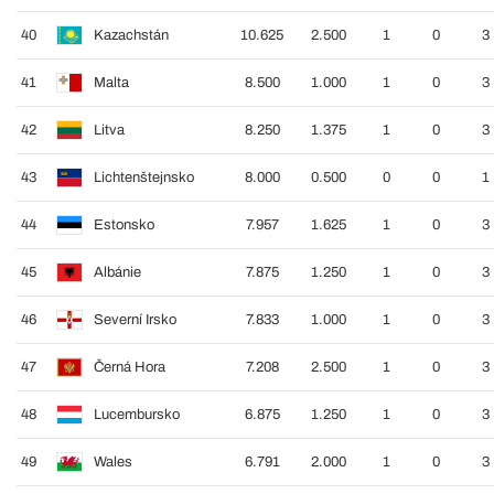
40
Kazachstán
10.625
2.500
1
0
3
41
Malta
8.500
1.000
1
0
3
42
Litva
8.250
1.375
1
0
3
43
Lichtenštejnsko
8.000
0.500
0
0
1
44
Estonsko
7.957
1.625
1
0
3
45
Albánie
7.875
1.250
1
0
3
46
Severní Irsko
7.833
1.000
1
0
3
47
Černá Hora
7.208
2.500
1
0
3
48
Lucembursko
6.875
1.250
1
0
3
49
Wales
6.791
2.000
1
0
3