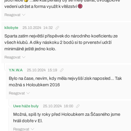
vedení udržet a forma využít k vítězství
Reagovat
kilobyte
25.10.2024
14:32
Sparta zatím největší příspěvek do národního koeficientu ze
všech klubů. A díky náskoku 2 bodů si to prvenství udrží
minimálně ještě jedno kolo.
Reagovat
Y.N.W.A
25.10.2024
15:19
Bylo na čase, nevím, kdy měla nejvyšší zisk naposled... Tak
možná s Holoubkem 2016
Reagovat
Uwe háže buly
25.10.2024
16:00
Možná, spíš ty roky před Holoubkem za Ščasného jsme
hráli dobře v El.
Reagovat