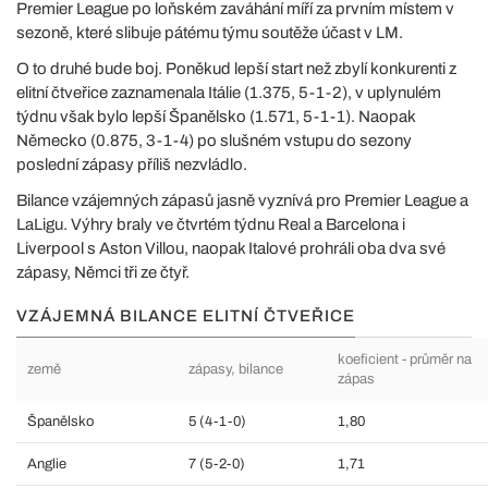
Premier League po loňském zaváhání míří za prvním místem v
sezoně, které slibuje pátému týmu soutěže účast v LM.
O to druhé bude boj. Poněkud lepší start než zbylí konkurenti z
elitní čtveřice zaznamenala Itálie (1.375, 5-1-2), v uplynulém
týdnu však bylo lepší Španělsko (1.571, 5-1-1). Naopak
Německo (0.875, 3-1-4) po slušném vstupu do sezony
poslední zápasy příliš nezvládlo.
Bilance vzájemných zápasů jasně vyznívá pro Premier League a
LaLigu. Výhry braly ve čtvrtém týdnu Real a Barcelona i
Liverpool s Aston Villou, naopak Italové prohráli oba dva své
zápasy, Němci tři ze čtyř.
VZÁJEMNÁ BILANCE ELITNÍ ČTVEŘICE
koeficient - průměr na
země
zápasy, bilance
zápas
Španělsko
5 (4-1-0)
1,80
Anglie
7 (5-2-0)
1,71