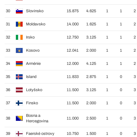
30
Slovinsko
15.875
4.625
1
1
2
31
Moldavsko
14.000
1.625
1
1
2
32
Irsko
12.750
3.125
1
1
2
33
Kosovo
12.041
2.000
1
1
2
34
Arménie
12.000
4.125
1
1
2
35
Island
11.833
2.875
1
0
3
36
Lotyšsko
11.500
3.125
1
0
3
37
Finsko
11.500
2.000
1
0
3
Bosna a
38
11.000
2.500
1
0
3
Hercegovina
39
Faerské ostrovy
10.750
1.500
1
0
3