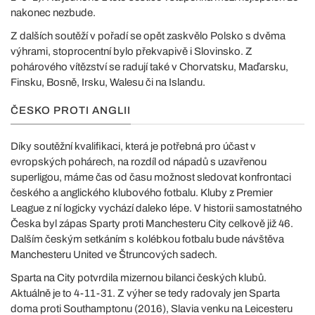
nakonec nezbude.
Z dalších soutěží v pořadí se opět zaskvělo Polsko s dvěma
výhrami, stoprocentní bylo překvapivě i Slovinsko. Z
pohárového vítězství se radují také v Chorvatsku, Maďarsku,
Finsku, Bosně, Irsku, Walesu či na Islandu.
ČESKO PROTI ANGLII
Díky soutěžní kvalifikaci, která je potřebná pro účast v
evropských pohárech, na rozdíl od nápadů s uzavřenou
superligou, máme čas od času možnost sledovat konfrontaci
českého a anglického klubového fotbalu. Kluby z Premier
League z ní logicky vychází daleko lépe. V historii samostatného
Česka byl zápas Sparty proti Manchesteru City celkově již 46.
Dalším českým setkáním s kolébkou fotbalu bude návštěva
Manchesteru United ve Štruncových sadech.
Sparta na City potvrdila mizernou bilanci českých klubů.
Aktuálně je to 4-11-31. Z výher se tedy radovaly jen Sparta
doma proti Southamptonu (2016), Slavia venku na Leicesteru