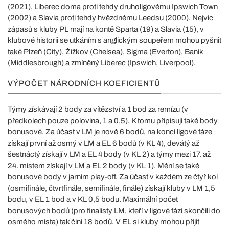
(2021), Liberec doma proti tehdy druholigovému Ipswich Town
(2002) a Slavia proti tehdy hvězdnému Leedsu (2000). Nejvíc
zápasů s kluby PL mají na kontě Sparta (19) a Slavia (15), v
klubové historii se utkáním s anglickým soupeřem mohou pyšnit
také Plzeň (City), Žižkov (Chelsea), Sigma (Everton), Baník
(Middlesbrough) a zmíněný Liberec (Ipswich, Liverpool).
VÝPOČET NÁRODNÍCH KOEFICIENTŮ
Týmy získávají 2 body za vítězství a 1 bod za remízu (v
předkolech pouze polovina, 1 a 0,5). K tomu připisují také body
bonusové. Za účast v LM je nově 6 bodů, na konci ligové fáze
získají první až osmý v LM a EL 6 bodů (v KL 4), devátý až
šestnáctý získají v LM a EL 4 body (v KL 2) a týmy mezi 17. až
24. místem získají v LM a EL 2 body (v KL 1). Mění se také
bonusové body v jarním play-off. Za účast v každém ze čtyř kol
(osmifinále, čtvrtfinále, semifinále, finále) získají kluby v LM 1,5
bodu, v EL 1 bod a v KL 0,5 bodu. Maximální počet
bonusových bodů (pro finalisty LM, kteří v ligové fázi skončili do
osmého místa) tak činí 18 bodů. V EL si kluby mohou přijít