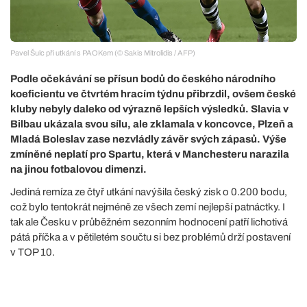
Pavel Šulc při utkání s PAOKem (© Sakis Mitrolidis / AFP)
Podle očekávání se přísun bodů do českého národního
koeficientu ve čtvrtém hracím týdnu přibrzdil, ovšem české
kluby nebyly daleko od výrazně lepších výsledků. Slavia v
Bilbau ukázala svou sílu, ale zklamala v koncovce, Plzeň a
Mladá Boleslav zase nezvládly závěr svých zápasů. Výše
zmíněné neplatí pro Spartu, která v Manchesteru narazila
na jinou fotbalovou dimenzi.
Jediná remíza ze čtyř utkání navýšila český zisk o 0.200 bodu,
což bylo tentokrát nejméně ze všech zemí nejlepší patnáctky. I
tak ale Česku v průběžném sezonním hodnocení patří lichotivá
pátá příčka a v pětiletém součtu si bez problémů drží postavení
v TOP 10.