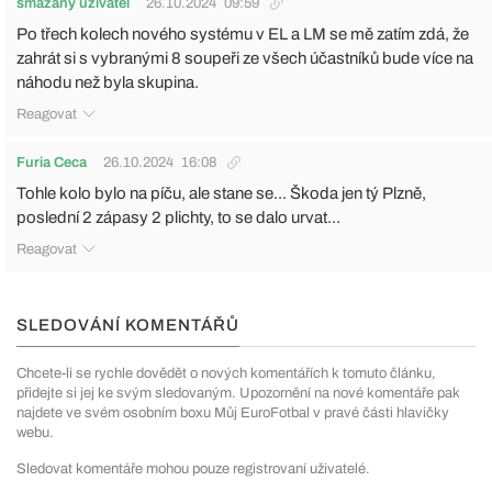
smazaný uživatel
26.10.2024
09:59
Po třech kolech nového systému v EL a LM se mě zatím zdá, že
zahrát si s vybranými 8 soupeři ze všech účastníků bude více na
náhodu než byla skupina.
Reagovat
Furia Ceca
26.10.2024
16:08
Tohle kolo bylo na píču, ale stane se... Škoda jen tý Plzně,
poslední 2 zápasy 2 plichty, to se dalo urvat...
Reagovat
SLEDOVÁNÍ KOMENTÁŘŮ
Chcete-li se rychle dovědět o nových komentářích k tomuto článku,
přidejte si jej ke svým sledovaným. Upozornění na nové komentáře pak
najdete ve svém osobním boxu Můj EuroFotbal v pravé části hlavičky
webu.
Sledovat komentáře mohou pouze registrovaní uživatelé.