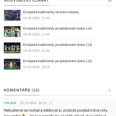
SOUVISEJÍCÍ ČLÁNKY
Evropské koeficienty na konci sezony
02.06.2025, 14:20
Evropské koeficienty po pohárovém týdnu (14)
09.05.2025, 11:45
Evropské koeficienty po pohárovém týdnu (13)
18.04.2025, 14:20
Evropské koeficienty po pohárovém týdnu (12)
14.03.2025, 16:15
KOMENTÁŘE (13)
Y.N.W.A
25.10.2024
14:15
Nebudeme se rouhat a stěžovat si, protože poslední dva roky
jsou nebe
...ale kua penalty by se měly dávat, dvougólové