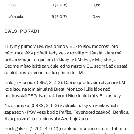
Itálie
9 (1-3-5)
0,56
Německo
9 (2-0-7)
0,44
DALŠÍ POŘADÍ
Tři týmy přímo v LM, dva přímo v EL - to jsou možnosti pro
pátou soutěž v pořadí, tedy velký rozdíl proti šesté, která má
pohárovou jistotu jen pro tři kluby (v LM dva, v EL jeden).
Sedmé místo ještě zaručuje jedno místo v EL, sedmá až desátá
soutěž posílá svého mistra přímo do LM.
Pátá je Francie (0.857, 2-2-2). Daří se především čtveřici v LM,
kde jsou na tom aktuálně Brest, Monaco i Lille lépe než
mistrovské PSG. Naopak Lyon i Nice tentokrát v EL zaspaly.
Nizozemsko (0.833, 2-1-2) vystrčilo růžky ve venkovních
zápasech - PSV veze bod z Paříže, Feyenoord zaskočil Benficu,
Ajax pro změnu dominoval v Ázerbájdžánu.
Portugalsko (1.200, 3-0-2) je v aktuální sezoně druhé. Táhnou