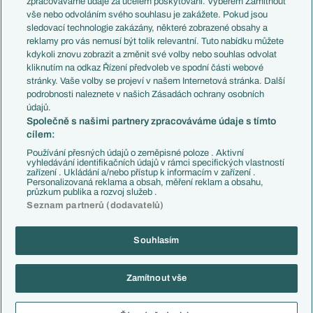
zpracováváme údaje za účelem poskytování. Výběrem Zamítnout
Evropské koeficienty
Brazílie
vše nebo odvoláním svého souhlasu je zakážete. Pokud jsou
Přestupy
sledovací technologie zakázány, některé zobrazené obsahy a
Přestupové spekulace
reklamy pro vás nemusí být tolik relevantní. Tuto nabídku můžete
Přestupy
Zranění
kdykoli znovu zobrazit a změnit své volby nebo souhlas odvolat
Zápasy
kliknutím na odkaz Řízení předvoleb ve spodní části webové
Livescore
stránky. Vaše volby se projeví v našem Internetová stránka. Další
Kluby
Tipovací soutěž
podrobnosti naleznete v našich Zásadách ochrany osobních
Arsenal FC
Fotbal TV
údajů.
Chelsea FC
Společně s našimi partnery zpracováváme údaje s tímto
Manchester United
cílem:
AC Milán
Juventus FC
Používání přesných údajů o zeměpisné poloze . Aktivní
Bayern Mnichov
vyhledávání identifikačních údajů v rámci specifických vlastností
zařízení . Ukládání a/nebo přístup k informacím v zařízení .
FC Barcelona
Personalizovaná reklama a obsah, měření reklam a obsahu,
Real Madrid
průzkum publika a rozvoj služeb .
Seznam partnerů (dodavatelů)
Souhlasím
Copyright © 2001-2026 EuroFotbal.cz. Využíváme zpravodajství ČTK.
RSS
Podmínky užití
Informace o zpracování osobních údajů
Zamítnout vše
GDPR a žurnalistika
Nastavení soukromí
Kontakt
Tiráž