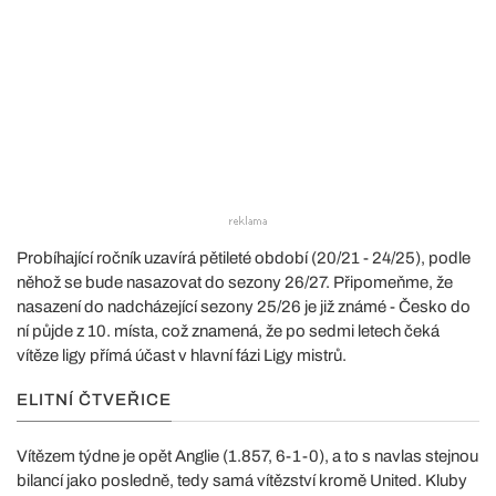
Probíhající ročník uzavírá pětileté období (20/21 - 24/25), podle
něhož se bude nasazovat do sezony 26/27. Připomeňme, že
nasazení do nadcházející sezony 25/26 je již známé - Česko do
ní půjde z 10. místa, což znamená, že po sedmi letech čeká
vítěze ligy přímá účast v hlavní fázi Ligy mistrů.
ELITNÍ ČTVEŘICE
Vítězem týdne je opět Anglie (1.857, 6-1-0), a to s navlas stejnou
bilancí jako posledně, tedy samá vítězství kromě United. Kluby