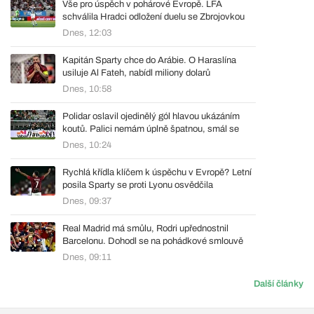
Vše pro úspěch v pohárové Evropě. LFA
schválila Hradci odložení duelu se Zbrojovkou
Dnes, 12:03
Kapitán Sparty chce do Arábie. O Haraslína
usiluje Al Fateh, nabídl miliony dolarů
Dnes, 10:58
Polidar oslavil ojedinělý gól hlavou ukázáním
koutů. Palici nemám úplně špatnou, smál se
Dnes, 10:24
Rychlá křídla klíčem k úspěchu v Evropě? Letní
posila Sparty se proti Lyonu osvědčila
Dnes, 09:37
Real Madrid má smůlu, Rodri upřednostnil
Barcelonu. Dohodl se na pohádkové smlouvě
Dnes, 09:11
Další články