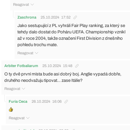
Reagovat
Zaschrona
25.10.2024
17:52
Jako sestupující z PL vyhráli Fair Play ranking, za který se
tehdy dalo dostat do Poháru UEFA. Championship vznikl
až v roce 2004, takže označení First Division z dnešního
pohledu trochu mate.
Reagovat
Arbiter Fotbaliarum
25.10.2024
15:48
O ty dvě první místa bude asi dobrý boj. Anglie vypadá dobře,
druhého neodvažuju tipovat... zase Itálie?
Reagovat
Furia Ceca
26.10.2024
16:06
Reagovat