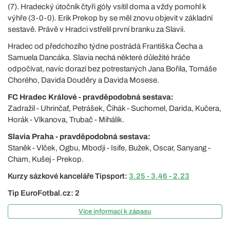
(7). Hradecký útočník čtyři góly vsítil doma a vždy pomohl k
výhře (3-0-0). Erik Prekop by se měl znovu objevit v základní
sestavě. Právě v Hradci vstřelil první branku za Slavii.
Hradec od předchozího týdne postrádá Františka Čecha a
Samuela Dancáka. Slavia nechá některé důležité hráče
odpočívat, navíc dorazí bez potrestaných Jana Bořila, Tomáše
Chorého, Davida Douděry a Davida Mosese.
FC Hradec Králové - pravděpodobná sestava:
Zadražil - Uhrinčať, Petrášek, Čihák - Suchomel, Darida, Kučera,
Horák - Vlkanova, Trubač - Mihálik.
Slavia Praha - pravděpodobná sestava:
Staněk - Vlček, Ogbu, Mbodji - Isife, Bužek, Oscar, Sanyang -
Cham, Kušej - Prekop.
Kurzy sázkové kanceláře Tipsport:
3.25 - 3.46 - 2.23
Tip EuroFotbal.cz: 2
Více informací k zápasu