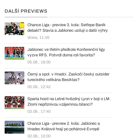
DALŠÍ PREVIEWS
Chance Liga - preview 3. kola: Setřepe Baník
debakl? Slavia a Jablonec usilují o další výhry
Včera, 11:45
Jablonec ve třetím předkole Konferenční ligy
vyzve RFS. Potvrdí doma roli favorita?
05.08., 16:00
Černý a spol. v Hradci. Zaskočí český outsider
tureckého velikána Besiktas?
05.08., 12:42
Sparta hostí na Letné hvězdný Lyon v boji o LM.
Zlomí nepříznivou vzájemnou bilanci?
03.08., 17:40
Chance Liga - preview 2. kola: Jablonec a
Hradec Králové hrají po pohárové Evropě
02.08., 10:00