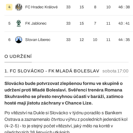
4
FC Hradec Králové
33
15
8
10
46 : 38
5
FK Jablonec
33
15
7
11
43 : 41
6
Slovan Liberec
33
12
10
11
44 : 35
O UDRŽENÍ
1. FC SLOVÁCKO - FK MLADÁ BOLESLAV
sobota 17:00
Slovácko bude potvrzovat zlepšenou formu ve skupině o
udržení proti Mladé Boleslavi. Svěřenci trenéra Romana
Skuhravého se přesto nevyhnou účasti v baráži, zatímco
hosté mají jistotu záchrany v Chance Lize.
Po vítězství na Dukle si Slovácko v týdnu poradilo s Baníkem
Ostrava a zaznamenalo čtvrtou výhru z posledních jedenácti kol
(4-2-5) - to je stejný počet vítězství, jaký mělo na kontě v
předchozích 26 ligových utkáních.