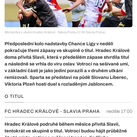
Momentka z utkání Hradec Králové - Slavia Praha (© SK Slavia Praha)
Předposlední kolo nadstavby Chance Ligy v neděli
pokračuje třemi zápasy ve skupině o titul. Hradec Králové
doma přivítá Slavii, která v předešlém zápase stvrdila titul
a následně se vrhla do víru oslav. Votroci na sešívané umí,
v základní části je jako jediní porazili a v druhém utkání
remizovali. Sparta se představí na půdě Slovanu Liberec,
Viktoria Plzeň hostí duel s rozladěným Jabloncem.
O TITUL
FC HRADEC KRÁLOVÉ - SLAVIA PRAHA
neděle 17:00
Hradec Králové podruhé během měsíce přivítá Slavii,
tentokrát ve skupině o titul. Votroci budou hájit průběžné