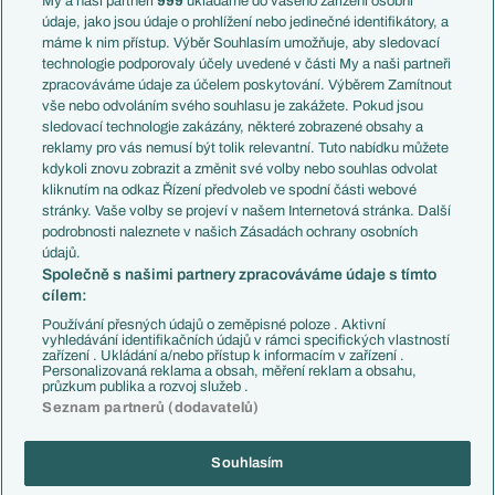
My a naši partneři
999
ukládáme do vašeho zařízení osobní
Témata
Itálie
údaje, jako jsou údaje o prohlížení nebo jedinečné identifikátory, a
Představení týmů MS
Německo
máme k nim přístup. Výběr Souhlasím umožňuje, aby sledovací
EuroSkauting
Španělsko
technologie podporovaly účely uvedené v části My a naši partneři
PL v kostce
Argentina
zpracováváme údaje za účelem poskytování. Výběrem Zamítnout
Evropské koeficienty
Brazílie
vše nebo odvoláním svého souhlasu je zakážete. Pokud jsou
Přestupy
sledovací technologie zakázány, některé zobrazené obsahy a
Přestupové spekulace
reklamy pro vás nemusí být tolik relevantní. Tuto nabídku můžete
Přestupy
Zranění
kdykoli znovu zobrazit a změnit své volby nebo souhlas odvolat
Zápasy
kliknutím na odkaz Řízení předvoleb ve spodní části webové
Livescore
stránky. Vaše volby se projeví v našem Internetová stránka. Další
Kluby
Tipovací soutěž
podrobnosti naleznete v našich Zásadách ochrany osobních
Arsenal FC
Fotbal TV
údajů.
Chelsea FC
Společně s našimi partnery zpracováváme údaje s tímto
Manchester United
cílem:
AC Milán
Juventus FC
Používání přesných údajů o zeměpisné poloze . Aktivní
Bayern Mnichov
vyhledávání identifikačních údajů v rámci specifických vlastností
zařízení . Ukládání a/nebo přístup k informacím v zařízení .
FC Barcelona
Personalizovaná reklama a obsah, měření reklam a obsahu,
Real Madrid
průzkum publika a rozvoj služeb .
Seznam partnerů (dodavatelů)
Souhlasím
Copyright © 2001-2026 EuroFotbal.cz. Využíváme zpravodajství ČTK.