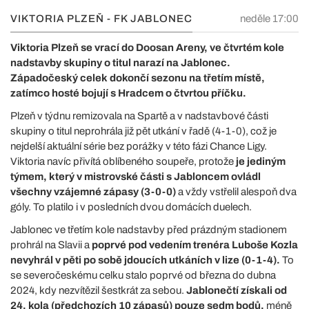
VIKTORIA PLZEŇ - FK JABLONEC
neděle 17:00
Viktoria Plzeň se vrací do Doosan Areny, ve čtvrtém kole
nadstavby skupiny o titul narazí na Jablonec.
Západočeský celek dokončí sezonu na třetím místě,
zatímco hosté bojují s Hradcem o čtvrtou příčku.
Plzeň v týdnu remizovala na Spartě a v nadstavbové části
skupiny o titul neprohrála již pět utkání v řadě (4-1-0), což je
nejdelší aktuální série bez porážky v této fázi Chance Ligy.
Viktoria navíc přivítá oblíbeného soupeře, protože
je jediným
týmem, který v mistrovské části s Jabloncem ovládl
všechny vzájemné zápasy (3-0-0)
a vždy vstřelil alespoň dva
góly. To platilo i v posledních dvou domácích duelech.
Jablonec ve třetím kole nadstavby před prázdným stadionem
prohrál na Slavii a
poprvé pod vedením trenéra Luboše Kozla
nevyhrál v pěti po sobě jdoucích utkáních v lize (0-1-4).
To
se severočeskému celku stalo poprvé od března do dubna
2024, kdy nezvítězil šestkrát za sebou.
Jablonečtí získali od
24. kola (předchozích 10 zápasů) pouze sedm bodů,
méně