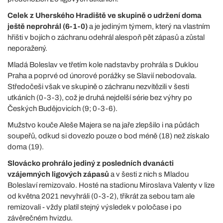
Celek z Uherského Hradiště ve skupině o udržení doma
ještě neprohrál (6-1-0)
a je jediným týmem, který na vlastním
hřišti v bojích o záchranu odehrál alespoň pět zápasů a zůstal
neporažený.
Mladá Boleslav ve třetím kole nadstavby prohrála s Duklou
Praha a poprvé od únorové porážky se Slavií nebodovala.
Středočeši však ve skupině o záchranu nezvítězili v šesti
utkáních (0-3-3), což je druhá nejdelší série bez výhry po
Českých Budějovicích (9; 0-3-6).
Mužstvo kouče Aleše Majera se na jaře zlepšilo i na půdách
soupeřů, odkud si dovezlo pouze o bod méně (18) než získalo
doma (19).
Slovácko prohrálo jediný z posledních dvanácti
vzájemných ligových zápasů
a v šesti z nich s Mladou
Boleslaví remizovalo. Hosté na stadionu Miroslava Valenty v lize
od května 2021 nevyhráli (0-3-2), třikrát za sebou tam ale
remizovali - vždy platil stejný výsledek v poločase i po
závěrečném hvizdu.