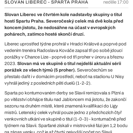
SLOVAN LIBEREC - SPARTA PRAHA
neděle 17:00
Slovan Liberec ve čtvrtém kole nadstavby skupiny o titul
hostí Spartu Praha. Severočeský celek má dvě kola před
koncem jistotu, že nedosáhne na účast v evropských
pohárech, zatímco hosté skončí druzí.
Liberec uprostřed týdne prohrál v Hradci Králové a poprvé pod
vedením trenéra Radoslava Kováče zapsal tři po sobě jdoucí
porážky v Chance Lize - poprvé od tří proher v únoru a březnu
2023.
Slovan má ve skupině o titul nejdelší aktuální sérii
porážek ze všech týmů (5 proher).
Severočechům se
přestalo dařit i v domácím prostředí, neboť na stadionu U Nisy
vyhráli jediný z posledních pěti duelů (1-2-2).
Sparta po kontumovaném derby se Slavií remizovala s Plzní a
po vítězství obhájce titulu nad Jabloncem má jistotu, že zakončí
sezonu na druhém místě, které znamená kvalifikaci do Ligy
mistrů. Letenský celek vyhrál pouze jedno z předchozích čtyř
venkovních utkání ve skupině o titul (1-0-3) - kontumačně před
týdnem na Slavii. Sparťané získali v mistrovské fázi jen 1,2 bodu
na zápas venku, což je až čtvrtý nejvyšší počet po Slavii,