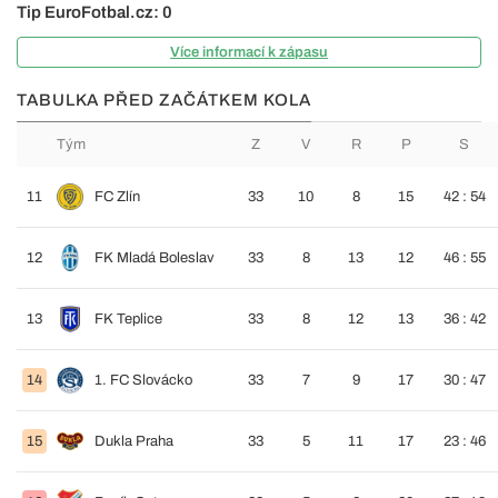
Tip EuroFotbal.cz: 0
Více informací k zápasu
TABULKA PŘED ZAČÁTKEM KOLA
Tým
Z
V
R
P
S
11
FC Zlín
33
10
8
15
42 : 54
12
FK Mladá Boleslav
33
8
13
12
46 : 55
13
FK Teplice
33
8
12
13
36 : 42
14
1. FC Slovácko
33
7
9
17
30 : 47
15
Dukla Praha
33
5
11
17
23 : 46