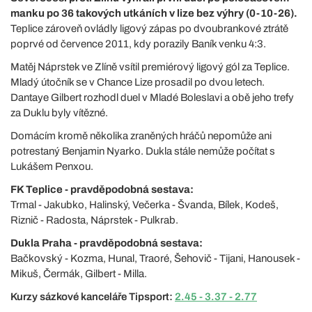
manku po 36 takových utkáních v lize bez výhry (0-10-26).
Teplice zároveň ovládly ligový zápas po dvoubrankové ztrátě
poprvé od července 2011, kdy porazily Baník venku 4:3.
Matěj Náprstek ve Zlíně vsítil premiérový ligový gól za Teplice.
Mladý útočník se v Chance Lize prosadil po dvou letech.
Dantaye Gilbert rozhodl duel v Mladé Boleslavi a obě jeho trefy
za Duklu byly vítězné.
Domácím kromě několika zraněných hráčů nepomůže ani
potrestaný Benjamin Nyarko. Dukla stále nemůže počítat s
Lukášem Penxou.
FK Teplice - pravděpodobná sestava:
Trmal - Jakubko, Halinský, Večerka - Švanda, Bílek, Kodeš,
Riznič - Radosta, Náprstek - Pulkrab.
Dukla Praha - pravděpodobná sestava:
Bačkovský - Kozma, Hunal, Traoré, Šehovič - Tijani, Hanousek -
Mikuš, Čermák, Gilbert - Milla.
Kurzy sázkové kanceláře Tipsport:
2.45 - 3.37 - 2.77