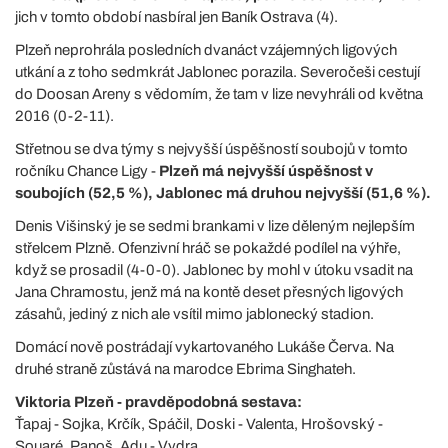
jich v tomto období nasbíral jen Baník Ostrava (4).
Plzeň neprohrála posledních dvanáct vzájemných ligových
utkání a z toho sedmkrát Jablonec porazila. Severočeši cestují
do Doosan Areny s vědomím, že tam v lize nevyhráli od května
2016 (0-2-11).
Střetnou se dva týmy s nejvyšší úspěšností soubojů v tomto
ročníku Chance Ligy -
Plzeň má nejvyšší úspěšnost v
soubojích (52,5 %), Jablonec má druhou nejvyšší (51,6 %).
Denis Višinský je se sedmi brankami v lize děleným nejlepším
střelcem Plzně. Ofenzivní hráč se pokaždé podílel na výhře,
když se prosadil (4-0-0). Jablonec by mohl v útoku vsadit na
Jana Chramostu, jenž má na kontě deset přesných ligových
zásahů, jediný z nich ale vsítil mimo jablonecký stadion.
Domácí nově postrádají vykartovaného Lukáše Červa. Na
druhé straně zůstává na marodce Ebrima Singhateh.
Viktoria Plzeň - pravděpodobná sestava:
Ťapaj - Sojka, Krčík, Spáčil, Doski - Valenta, Hrošovský -
Souaré, Panoš, Adu - Vydra.