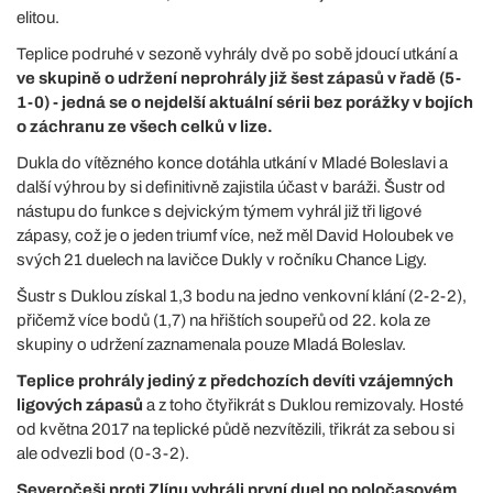
elitou.
Teplice podruhé v sezoně vyhrály dvě po sobě jdoucí utkání a
ve skupině o udržení neprohrály již šest zápasů v řadě (5-
1-0) - jedná se o nejdelší aktuální sérii bez porážky v bojích
o záchranu ze všech celků v lize.
Dukla do vítězného konce dotáhla utkání v Mladé Boleslavi a
další výhrou by si definitivně zajistila účast v baráži. Šustr od
nástupu do funkce s dejvickým týmem vyhrál již tři ligové
zápasy, což je o jeden triumf více, než měl David Holoubek ve
svých 21 duelech na lavičce Dukly v ročníku Chance Ligy.
Šustr s Duklou získal 1,3 bodu na jedno venkovní klání (2-2-2),
přičemž více bodů (1,7) na hřištích soupeřů od 22. kola ze
skupiny o udržení zaznamenala pouze Mladá Boleslav.
Teplice prohrály jediný z předchozích devíti vzájemných
ligových zápasů
a z toho čtyřikrát s Duklou remizovaly. Hosté
od května 2017 na teplické půdě nezvítězili, třikrát za sebou si
ale odvezli bod (0-3-2).
Severočeši proti Zlínu vyhráli první duel po poločasovém