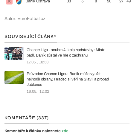
16
Baník Ostrava
33
5
8
20
27 : 49
Autor: EuroFotbal.cz
SOUVISEJÍCÍ ČLÁNKY
Chance Liga - souhrn 4. kola nadstavby: Mistr
padl, Baník zůstal ve hře o záchranu
17.05., 18:53
Průvodce Chance Ligou: Baník může využít
nejhorší obrany, Hradec si věří na Slavii a propad
Jablonce
16.05., 12:02
KOMENTÁŘE (337)
Komentáře k článku naleznete
zde
.