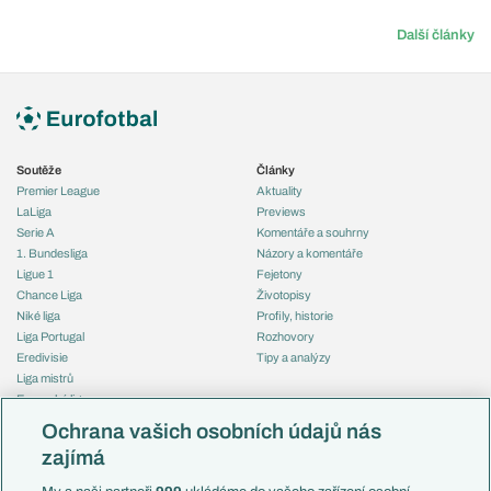
Další články
Soutěže
Články
Premier League
Aktuality
LaLiga
Previews
Serie A
Komentáře a souhrny
1. Bundesliga
Názory a komentáře
Ligue 1
Fejetony
Chance Liga
Životopisy
Niké liga
Profily, historie
Liga Portugal
Rozhovory
Eredivisie
Tipy a analýzy
Liga mistrů
Evropská liga
Reprezentace
Konferenční liga
Česko
Ochrana vašich osobních údajů nás
Mistrovství světa
Slovensko
zajímá
Liga národů
Anglie
Francie