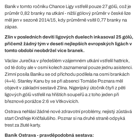
Baník v tomto ročníku Chance Ligy vstřelil pouze 27 gólů, což je
průměr 0,82 branky na utkání - nižší gólový průměr v české lize
měl jen v sezoně 2014/15, kdy průměrně vsítil 0,77 branky na
zápas.
Zlín v posledních devíti ligových duelech inkasoval 25 gólů,
přičemž žádný tým v deseti nejlepších evropských ligách v
tomto období neobdržel více branek.
Václav Jurečka v předešlém vzájemném utkání vstřelil hattrick,
od té doby ale v osmi kolech zaznamenal pouze jednu asistenci.
Zimní posila Baníku se od příchodu podílela na osmi brankách
(4+4). Stanley Kanu by se při absenci Tomáše Poznara měl
objevit v základní sestavě Zlína. Nigerijský útočník čtyři z pěti
ligových gólů vstřelil na hřištích soupeřů a z toho jeden při
březnové porážce 2:6 ve Vítkovicích.
Ostrava nehlásí žádné nové zdravotní problémy, nejistý zůstává
start Ondřeje Kričfalušiho. Poznar si na druhé straně odpyká
trest za žluté karty.
Baník Ostrava - pravděpodobná sestava: