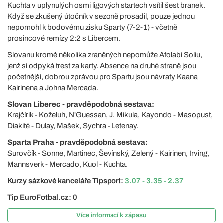
Kuchta v uplynulých osmi ligových startech vsítil šest branek.
Když se zkušený útočník v sezoně prosadil, pouze jednou
nepomohl k bodovému zisku Sparty (7-2-1) - včetně
prosincové remízy 2:2 s Libercem.
Slovanu kromě několika zraněných nepomůže Afolabi Soliu,
jenž si odpyká trest za karty. Absence na druhé straně jsou
početnější, dobrou zprávou pro Spartu jsou návraty Kaana
Kairinena a Johna Mercada.
Slovan Liberec - pravděpodobná sestava:
Krajčírik - Koželuh, N'Guessan, J. Mikula, Kayondo - Masopust,
Diakité - Dulay, Mašek, Sychra - Letenay.
Sparta Praha - pravděpodobná sestava:
Surovčík - Sonne, Martinec, Ševínský, Zelený - Kairinen, Irving,
Mannsverk - Mercado, Kuol - Kuchta.
Kurzy sázkové kanceláře Tipsport:
3.07 - 3.35 - 2.37
Tip EuroFotbal.cz: 0
Více informací k zápasu