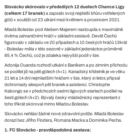
Slovácko skórovalo v předešlých 12 duelech Chance Ligy
(celkem 17 branek)
a zapsalo svoji nejdelší šňůru vstřelených
gólů v soutěži od 23 utkání mezi květnem a prosincem 2021.
Mladá Boleslav pod Alešem Majerem nastoupila s maximálně
dvěma zahraničními hráči v základní sestavě. Devět Čechů
figurovalo v základu ve 20 případech a 10 českých hráčů 13krát
- Boleslav měla v této sezoně v základní jedenáctce průměrně
85,4 % Čechů, což je zdaleka nejvyšší podíl v lize.
Adonija Ouanda rozhodl utkání s Baníkem a po zimním příchodu
se podílel již na pěti gólech (4+1). Kanadský křídelník je ve věku
21 let a 14 dní nejmladším hráčem v lize, který si letos připsal
dohromady alespoň pět branek a asistencí. Christophe
Kabongo se v předchozích sedmi ligových startech podílel na
šesti gólech (4+2). Bývalý český mládežnický reprezentant z
toho třikrát skóroval mimo Mladou Boleslav.
Slovácko nehlásí žádné nové zdravotní potíže. Mladá Boleslav
dorazí bez Jiřího Flodera, Romana Macka a Dominika Pecha.
1. FC Slovácko - pravděpodobná sestava: