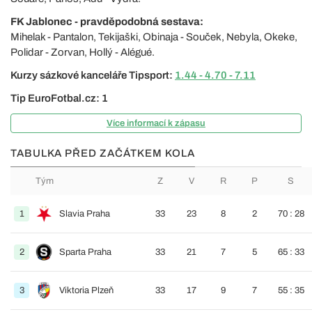
FK Jablonec - pravděpodobná sestava:
Mihelak - Pantalon, Tekijaški, Obinaja - Souček, Nebyla, Okeke,
Polidar - Zorvan, Hollý - Alégué.
Kurzy sázkové kanceláře Tipsport:
1.44 - 4.70 - 7.11
Tip EuroFotbal.cz: 1
Více informací k zápasu
TABULKA PŘED ZAČÁTKEM KOLA
Tým
Z
V
R
P
S
1
Slavia Praha
33
23
8
2
70 : 28
2
Sparta Praha
33
21
7
5
65 : 33
3
Viktoria Plzeň
33
17
9
7
55 : 35