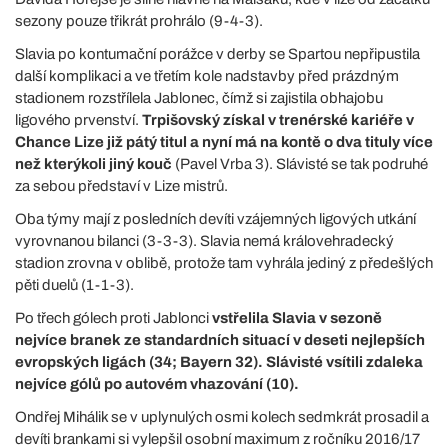
sezony pouze třikrát prohrálo (9-4-3).
Slavia po kontumační porážce v derby se Spartou nepřipustila
další komplikaci a ve třetím kole nadstavby před prázdným
stadionem rozstřílela Jablonec, čímž si zajistila obhajobu
ligového prvenství.
Trpišovský získal v trenérské kariéře v
Chance Lize již pátý titul a nyní má na kontě o dva tituly více
než kterýkoli jiný kouč
(Pavel Vrba 3). Slávisté se tak podruhé
za sebou představí v Lize mistrů.
Oba týmy mají z posledních devíti vzájemných ligových utkání
vyrovnanou bilanci (3-3-3). Slavia nemá královehradecký
stadion zrovna v oblibě, protože tam vyhrála jediný z předešlých
pěti duelů (1-1-3).
Po třech gólech proti Jablonci
vstřelila Slavia v sezoně
nejvíce branek ze standardních situací v deseti nejlepších
evropských ligách (34; Bayern 32). Slávisté vsítili zdaleka
nejvíce gólů po autovém vhazování (10).
Ondřej Mihálik se v uplynulých osmi kolech sedmkrát prosadil a
devíti brankami si vylepšil osobní maximum z ročníku 2016/17