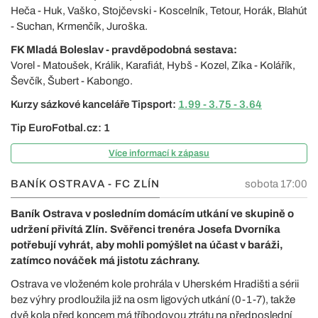
Heča - Huk, Vaško, Stojčevski - Koscelník, Tetour, Horák, Blahút
- Suchan, Krmenčík, Juroška.
FK Mladá Boleslav - pravděpodobná sestava:
Vorel - Matoušek, Králik, Karafiát, Hybš - Kozel, Zíka - Kolářík,
Ševčík, Šubert - Kabongo.
Kurzy sázkové kanceláře Tipsport:
1.99 - 3.75 - 3.64
Tip EuroFotbal.cz: 1
Více informací k zápasu
BANÍK OSTRAVA - FC ZLÍN
sobota 17:00
Baník Ostrava v posledním domácím utkání ve skupině o
udržení přivítá Zlín. Svěřenci trenéra Josefa Dvorníka
potřebují vyhrát, aby mohli pomýšlet na účast v baráži,
zatímco nováček má jistotu záchrany.
Ostrava ve vloženém kole prohrála v Uherském Hradišti a sérii
bez výhry prodloužila již na osm ligových utkání (0-1-7), takže
dvě kola před koncem má tříbodovou ztrátu na předposlední