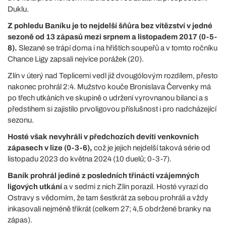
Duklu.
Z pohledu Baníku je to nejdelší šňůra bez vítězství v jedné
sezoně od 13 zápasů mezi srpnem a listopadem 2017 (0-5-
8).
Slezané se trápí doma i na hřištích soupeřů a v tomto ročníku
Chance Ligy zapsali nejvíce porážek (20).
Zlín v úterý nad Teplicemi vedl již dvougólovým rozdílem, přesto
nakonec prohrál 2:4. Mužstvo kouče Bronislava Červenky má
po třech utkáních ve skupině o udržení vyrovnanou bilanci a s
předstihem si zajistilo prvoligovou příslušnost i pro nadcházející
sezonu.
Hosté však nevyhráli v předchozích devíti venkovních
zápasech v lize (0-3-6),
což je jejich nejdelší taková série od
listopadu 2023 do května 2024 (10 duelů; 0-3-7).
Baník prohrál jediné z posledních třinácti vzájemných
ligových utkání
a v sedmi z nich Zlín porazil. Hosté vyrazí do
Ostravy s vědomím, že tam šestkrát za sebou prohráli a vždy
inkasovali nejméně třikrát (celkem 27; 4,5 obdržené branky na
zápas).