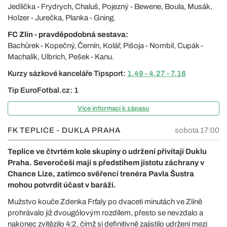
Jedlička - Frydrych, Chaluš, Pojezný - Bewene, Boula, Musák,
Holzer - Jurečka, Planka - Gning.
FC Zlín - pravděpodobná sestava:
Bachůrek - Kopečný, Černín, Kolář, Pišoja - Nombil, Cupák -
Machalík, Ulbrich, Pešek - Kanu.
Kurzy sázkové kanceláře Tipsport:
1.49 - 4.27 - 7.16
Tip EuroFotbal.cz: 1
Více informací k zápasu
FK TEPLICE - DUKLA PRAHA
sobota 17:00
Teplice ve čtvrtém kole skupiny o udržení přivítají Duklu
Praha. Severočeši mají s předstihem jistotu záchrany v
Chance Lize, zatímco svěřenci trenéra Pavla Šustra
mohou potvrdit účast v baráži.
Mužstvo kouče Zdenka Frťaly po dvaceti minutách ve Zlíně
prohrávalo již dvougólovým rozdílem, přesto se nevzdalo a
nakonec zvítězilo 4:2, čímž si definitivně zajistilo udržení mezi