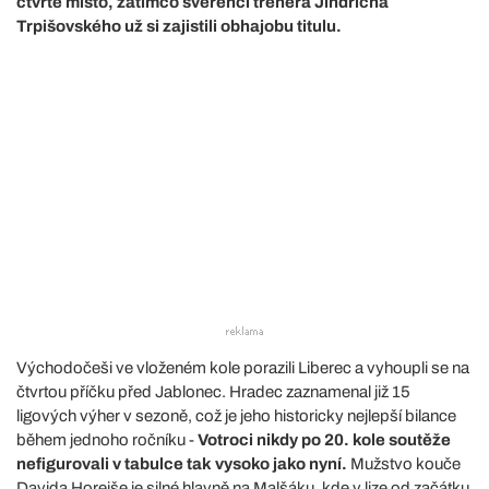
čtvrté místo, zatímco svěřenci trenéra Jindřicha
Trpišovského už si zajistili obhajobu titulu.
Východočeši ve vloženém kole porazili Liberec a vyhoupli se na
čtvrtou příčku před Jablonec. Hradec zaznamenal již 15
ligových výher v sezoně, což je jeho historicky nejlepší bilance
během jednoho ročníku -
Votroci nikdy po 20. kole soutěže
nefigurovali v tabulce tak vysoko jako nyní.
Mužstvo kouče
Davida Horejše je silné hlavně na Malšáku, kde v lize od začátku