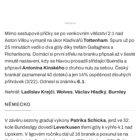
Mimo sestupové příčky se po venkovním vítězství 2:1 nad
Aston Villou vymanil na úkor Kladivářů
Tottenham
. Spurs už po
25 minutách vedli o dva góly díky trefám Gallaghera a
Richarlisona. Domácí si první střelu na branku připsali až v šesté
minutě nastavení, kdy se hlavou prosadil střídající Buendía a
připravil
Antonína Kinského
o druhou nulu za sebou. Český
brankář zaznamenal 40 doteků a jen 14% úspěšnost dlouhých
přihrávek (3/22). Odnesl si známku
6.1
.
Nehráli:
Ladislav Krejčí
,
Wolves
,
Václav Hladký
,
Burnley
NĚMECKO
V závěru sezony gradují výkony
Patrika Schicka
, jenž ve 32.
kole Bundesligy dovedl
Leverkusen
třemi góly k výhře 4:1 nad
Lipskem. V ligovém ročníku dal už 16 branek a posunul se na