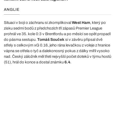
ANGLIE
Situaci v boji o záchranu si zkomplikoval
West Ham
, který po
zisku sedmi bodů z předchozích tří zápasů Premier League
prohrál ve 35. kole 0:3 v Brentfordu a po měsíci se opět propadl
do pásma sestupu.
Tomáš Souček
si v závěru připsal dvě
střely s celkovým xG 0.16, jeho rána levačkou z voleje z hranice
vápna se otřela o tyč a dalekonosný pokus z dálky mířil vysoko
nad. Český záložník měl třetí nejvyšší počet doteků v týmu hostů
(51), hrál do konce a dostal známku
6.4
.