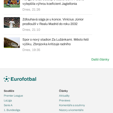
vylepšila výhrou koeficient Jagiellonia
Dnes, 21:26
Zdlouhavá sága je u konce. Vinícius Júnior
prodloužil v Realu Madrid do roku 2032
Dnes, 21:10
Spor o nový stadion Za Lužánkami. Město řeší
výšku, Zbrojovka kritizuje radního
Dnes, 19:35
Další články
Soutěže
Články
Premier League
Aktuality
LaLiga
Previews
Serie A
Komentáře a souhrny
1. Bundesliga
Názory a komentáře