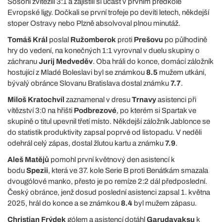
Šošoni zvítězili 3:1 a zajistili si účast v prvním předkole
Evropské ligy. Dočkali se první trofeje po devíti letech, někdejší
stoper Ostravy nebo Plzně absolvoval plnou minutáž.
Tomáš Král
poslal
Ružomberok
proti
Prešovu
po půlhodině
hry do vedení, na konečných 1:1 vyrovnal v duelu skupiny o
záchranu
Jurij Medveděv
. Oba hráli do konce, domácí záložník
hostující z Mladé Boleslavi byl se známkou
8.5
mužem utkání,
bývalý obránce Slovanu Bratislava dostal známku
7.7
.
Miloš Kratochvíl
zaznamenal v dresu
Trnavy
asistenci při
vítězství 3:0 na hřišti
Podbrezové
, po kterém si Spartak ve
skupině o titul upevnil třetí místo. Někdejší záložník Jablonce se
do statistik produktivity zapsal poprvé od listopadu. V neděli
odehrál celý zápas, dostal žlutou kartu a známku
7.9
.
Aleš Matějů
pomohl první květnový den asistencí k
bodu
Spezii
, která ve 37. kole Serie B proti Benátkám smazala
dvougólové manko, přesto je po remíze 2:2 dál předposlední.
Český obránce, jenž dosud poslední asistenci zapsal 1. května
2025, hrál do konce a se známkou
8.4
byl mužem zápasu.
Christian Frýdek
gólem a asistencí dotáhl
Garudayaksu
k