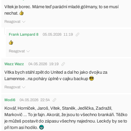
Vítek je borec. Máme teď parádní mladé gólmany, to se musí
nechat.
Reagovat
Frank Lampard 8
05.05.2026
11:19
Reagovat
Wazz Wazz
04.05.2026
19:19
Vítka bych stáhl zpět do United a dal ho jako dvojku za
Lamennse ..na poháry úplně v cajku backup
Reagovat
Modi6
04.05.2026
22:54
Kovář, Horníček, Jaroš, Vítek, Staněk, Jedlička, Zadražil,
Markovič ... To je fajn. Akorát, že jsou to všechno brankáři. Těžko
je můžeš postavit do zápasu všechny najednou. Leckdy by se to
při tom asi hodilo.