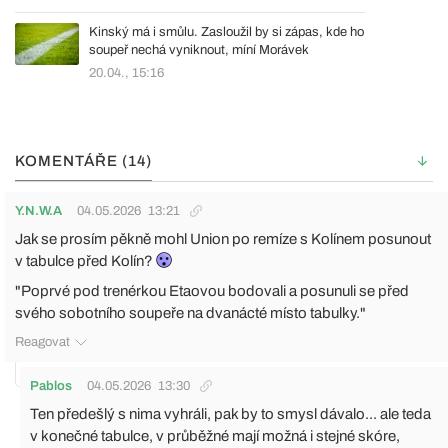
Kinský má i smůlu. Zasloužil by si zápas, kde ho
soupeř nechá vyniknout, míní Morávek
20.04., 15:16
KOMENTÁŘE (14)
Y.N.W.A
04.05.2026
13:21
Jak se prosím pěkně mohl Union po remíze s Kolínem posunout
v tabulce před Kolín?
"Poprvé pod trenérkou Etaovou bodovali a posunuli se před
svého sobotního soupeře na dvanácté místo tabulky."
Reagovat
Pablos
04.05.2026
13:30
Ten předešlý s nima vyhráli, pak by to smysl dávalo... ale teda
v konečné tabulce, v průběžné mají možná i stejné skóre,