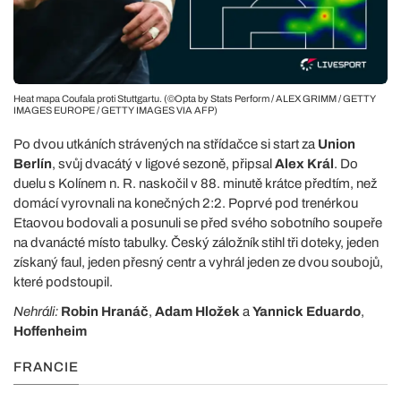
Heat mapa Coufala proti Stuttgartu. (©Opta by Stats Perform / ALEX GRIMM / GETTY
IMAGES EUROPE / GETTY IMAGES VIA AFP)
Po dvou utkáních strávených na střídačce si start za
Union
Berlín
, svůj dvacátý v ligové sezoně, připsal
Alex Král
. Do
duelu s Kolínem n. R. naskočil v 88. minutě krátce předtím, než
domácí vyrovnali na konečných 2:2. Poprvé pod trenérkou
Etaovou bodovali a posunuli se před svého sobotního soupeře
na dvanácté místo tabulky. Český záložník stihl tři doteky, jeden
získaný faul, jeden přesný centr a vyhrál jeden ze dvou soubojů,
které podstoupil.
Nehráli:
Robin Hranáč
,
Adam Hložek
a
Yannick Eduardo
,
Hoffenheim
FRANCIE