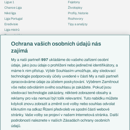
Ligue 1
Fejetony
Chance Liga
Životopisy
Niké liga
Profily, historie
Liga Portugal
Rozhovory
Eredivisie
Tipy a analýzy
Liga mistrů
Evropská liga
Reprezentace
Konferenční liga
Česko
Ochrana vašich osobních údajů nás
Mistrovství světa
Slovensko
zajímá
Liga národů
Anglie
Francie
My a naši partneři
997
ukládáme do vašeho zařízení osobní
Témata
Itálie
údaje, jako jsou údaje o prohlížení nebo jedinečné identifikátory, a
Představení týmů MS
Německo
máme k nim přístup. Výběr Souhlasím umožňuje, aby sledovací
EuroSkauting
Španělsko
technologie podporovaly účely uvedené v části My a naši partneři
PL v kostce
Argentina
zpracováváme údaje za účelem poskytování. Výběrem Zamítnout
Evropské koeficienty
Brazílie
vše nebo odvoláním svého souhlasu je zakážete. Pokud jsou
Přestupy
sledovací technologie zakázány, některé zobrazené obsahy a
Přestupové spekulace
reklamy pro vás nemusí být tolik relevantní. Tuto nabídku můžete
Přestupy
Zranění
kdykoli znovu zobrazit a změnit své volby nebo souhlas odvolat
Zápasy
kliknutím na odkaz Řízení předvoleb ve spodní části webové
Livescore
stránky. Vaše volby se projeví v našem Internetová stránka. Další
Kluby
Tipovací soutěž
podrobnosti naleznete v našich Zásadách ochrany osobních
Arsenal FC
Fotbal TV
údajů.
Chelsea FC