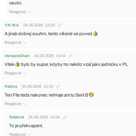
nevím.
Reagovat
Y.N.W.A
04.05.2026
13:23
A jinak dobrej souhrn, tento víkend se poved
Reagovat
VersaceChain
04.05.2026
13:44
Vitek
bylo by super, kdyby ho nekdo vzal jako jednicku v PL
Reagovat
Pablos
04.05.2026
14:03
Ten Fila teda nakonec nehraje ani tu Serii B
Reagovat
Selänne
04.05.2026
14:04
To je překvapení.
Reagovat