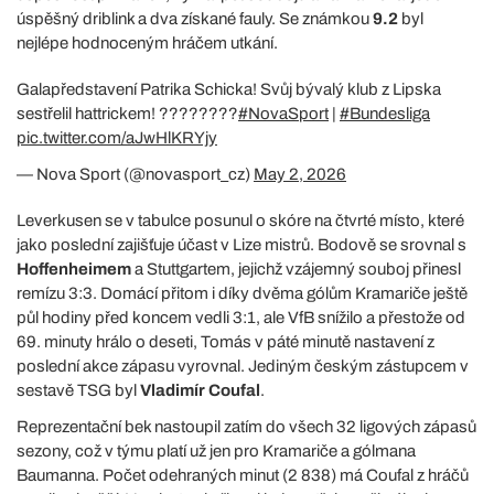
úspěšný driblink a dva získané fauly. Se známkou
9.2
byl
nejlépe hodnoceným hráčem utkání.
Galapředstavení Patrika Schicka! Svůj bývalý klub z Lipska
sestřelil hattrickem! ????????
#NovaSport
|
#Bundesliga
pic.twitter.com/aJwHlKRYjy
— Nova Sport (@novasport_cz)
May 2, 2026
Leverkusen se v tabulce posunul o skóre na čtvrté místo, které
jako poslední zajišťuje účast v Lize mistrů. Bodově se srovnal s
Hoffenheimem
a Stuttgartem, jejichž vzájemný souboj přinesl
remízu 3:3. Domácí přitom i díky dvěma gólům Kramariče ještě
půl hodiny před koncem vedli 3:1, ale VfB snížilo a přestože od
69. minuty hrálo o deseti, Tomás v páté minutě nastavení z
poslední akce zápasu vyrovnal. Jediným českým zástupcem v
sestavě TSG byl
Vladimír Coufal
.
Reprezentační bek nastoupil zatím do všech 32 ligových zápasů
sezony, což v týmu platí už jen pro Kramariče a gólmana
Baumanna. Počet odehraných minut (2 838) má Coufal z hráčů