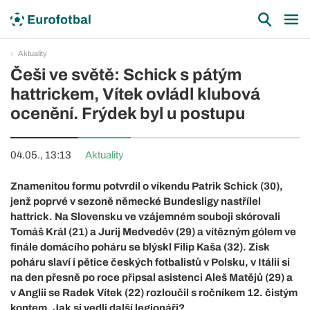
Aktuality
Češi ve světě: Schick s pátým
hattrickem, Vítek ovládl klubová
ocenění. Frýdek byl u postupu
04.05., 13:13
Aktuality
Znamenitou formu potvrdil o víkendu Patrik Schick (30),
jenž poprvé v sezoně německé Bundesligy nastřílel
hattrick. Na Slovensku ve vzájemném souboji skórovali
Tomáš Král (21) a Jurij Medveděv (29) a vítězným gólem ve
finále domácího poháru se blýskl Filip Kaša (32). Zisk
poháru slaví i pětice českých fotbalistů v Polsku, v Itálii si
na den přesně po roce připsal asistenci Aleš Matějů (29) a
v Anglii se Radek Vítek (22) rozloučil s ročníkem 12. čistým
kontem. Jak si vedli další legionáři?