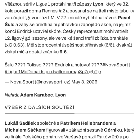
Vítěznou sérii v Ligue 1 protáhl na tři zápasy
Lyon
, který ve 32.
kole porazil doma Rennes 4:2 a posunul se na třetí místo tabulky
zaručující ligovou fázi LM. V 72. minutě vyběhl na trávník
Pavel
Šulc
a záhy se předfinální přihrávkou zapojil do akce, na jejímž
konci Endrick uzavřel skóre. Český reprezentant mohl vstřelit
12. ligový gól sezony, ale ve velké šanci trefil zblízka brankáře
(xG 0.63). Měl stoprocentní úspěšnost přihrávek (6/6), dvakrát
získal míč a dostal známku
6.6
.
Šulc ???? Tolisso ???? Endrick a hotovo! ????
#NovaSport
|
#Ligue1McDonalds
pic.twitter.com/p8p7nghTje
— Nova Sport (@novasport_cz)
May 3, 2026
Nehrál:
Adam Karabec
,
Lyon
VÝBĚR Z DALŠÍCH SOUTĚŽÍ
Lukáš Sadílek
společně s
Patrikem Hellebrandem
a
Michalem Sáčkem
figurovali v základní sestavě
Górniku
, který
ve finále Polského poháru ve Varšavě porazil Raków 2:0 a po