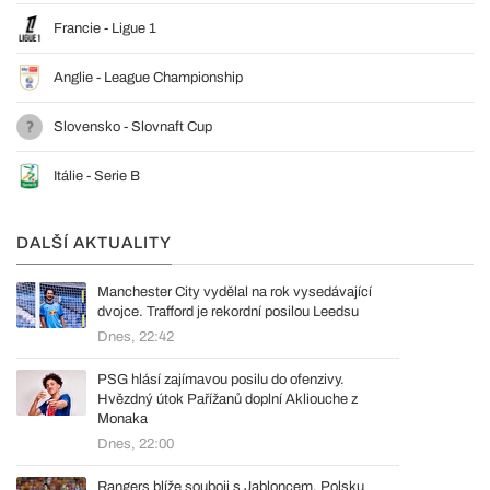
Francie - Ligue 1
Anglie - League Championship
Slovensko - Slovnaft Cup
Itálie - Serie B
DALŠÍ AKTUALITY
Manchester City vydělal na rok vysedávající
dvojce. Trafford je rekordní posilou Leedsu
Dnes, 22:42
PSG hlásí zajímavou posilu do ofenzivy.
Hvězdný útok Pařížanů doplní Akliouche z
Monaka
Dnes, 22:00
Rangers blíže souboji s Jabloncem. Polsku