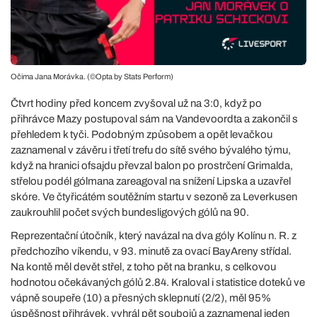
Očima Jana Morávka. (©Opta by Stats Perform)
Čtvrt hodiny před koncem zvyšoval už na 3:0, když po
přihrávce Mazy postupoval sám na Vandevoordta a zakončil s
přehledem k tyči. Podobným způsobem a opět levačkou
zaznamenal v závěru i třetí trefu do sítě svého bývalého týmu,
když na hranici ofsajdu převzal balon po prostrčení Grimalda,
střelou podél gólmana zareagoval na snížení Lipska a uzavřel
skóre. Ve čtyřicátém soutěžním startu v sezoně za Leverkusen
zaukrouhlil počet svých bundesligových gólů na 90.
Reprezentační útočník, který navázal na dva góly Kolínu n. R. z
předchozího víkendu, v 93. minutě za ovací BayAreny střídal.
Na kontě měl devět střel, z toho pět na branku, s celkovou
hodnotou očekávaných gólů 2.84. Kraloval i statistice doteků ve
vápně soupeře (10) a přesných sklepnutí (2/2), měl 95%
úspěšnost přihrávek, vyhrál pět soubojů a zaznamenal jeden