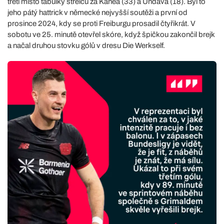
třetí místo tabulky střelců za Kanea (33) a Undava (18). Byl to
jeho pátý hattrick v německé nejvyšší soutěži a první od
prosince 2024, kdy se proti Freiburgu prosadil čtyřikrát. V
sobotu ve 25. minutě otevřel skóre, když špičkou zakončil brejk
a načal druhou stovku gólů v dresu Die Werkself.