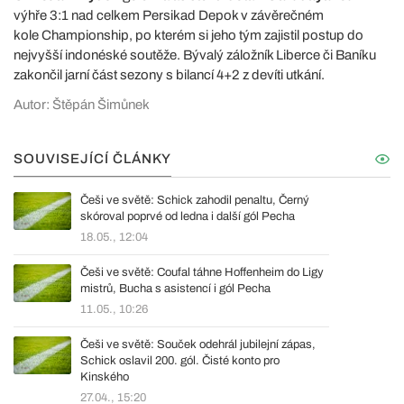
výhře 3:1 nad celkem Persikad Depok v závěrečném
kole Championship, po kterém si jeho tým zajistil postup do
nejvyšší indonéské soutěže. Bývalý záložník Liberce či Baníku
zakončil jarní část sezony s bilancí 4+2 z devíti utkání.
Autor: Štěpán Šimůnek
SOUVISEJÍCÍ ČLÁNKY
Češi ve světě: Schick zahodil penaltu, Černý
skóroval poprvé od ledna i další gól Pecha
18.05., 12:04
Češi ve světě: Coufal táhne Hoffenheim do Ligy
mistrů, Bucha s asistencí i gól Pecha
11.05., 10:26
Češi ve světě: Souček odehrál jubilejní zápas,
Schick oslavil 200. gól. Čisté konto pro
Kinského
27.04., 15:20