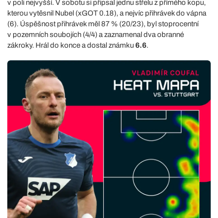
v poli nejvyšší. V sobotu si připsal jednu střelu z přímého kopu,
kterou vytěsnil Nubel (xGOT 0.18), a nejvíc přihrávek do vápna
(6). Úspěšnost přihrávek měl 87 % (20/23), byl stoprocentní
v pozemních soubojích (4/4) a zaznamenal dva obranné
zákroky. Hrál do konce a dostal známku
6.6
.