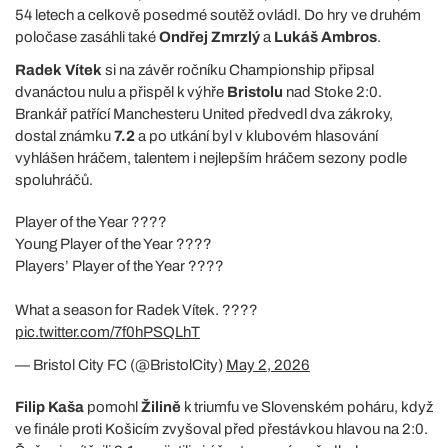
54 letech a celkově posedmé soutěž ovládl. Do hry ve druhém
poločase zasáhli také
Ondřej Zmrzlý
a
Lukáš Ambros
.
Radek Vítek
si na závěr ročníku Championship připsal
dvanáctou nulu a přispěl k výhře
Bristolu
nad Stoke 2:0.
Brankář patřící Manchesteru United předvedl dva zákroky,
dostal známku
7.2
a po utkání byl v klubovém hlasování
vyhlášen hráčem, talentem i nejlepším hráčem sezony podle
spoluhráčů.
Player of the Year ????
Young Player of the Year ????
Players’ Player of the Year ????
What a season for Radek Vítek. ????
pic.twitter.com/7f0hPSQLhT
— Bristol City FC (@BristolCity)
May 2, 2026
Filip Kaša
pomohl
Žilině
k triumfu ve Slovenském poháru, když
ve finále proti Košicím zvyšoval před přestávkou hlavou na 2:0.