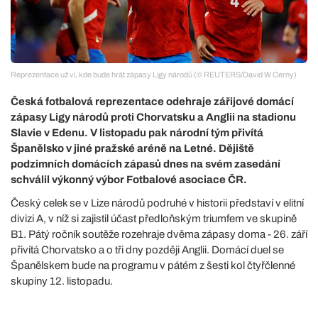
Reprezentace už ví, kde bude hrát zápasy Ligy národů (© REUTERS/David W Cerny)
Česká fotbalová reprezentace odehraje zářijové domácí
zápasy Ligy národů proti Chorvatsku a Anglii na stadionu
Slavie v Edenu. V listopadu pak národní tým přivítá
Španělsko v jiné pražské aréně na Letné. Dějiště
podzimních domácích zápasů dnes na svém zasedání
schválil výkonný výbor Fotbalové asociace ČR.
Český celek se v Lize národů podruhé v historii představí v elitní
divizi A, v níž si zajistil účast předloňským triumfem ve skupině
B1. Pátý ročník soutěže rozehraje dvěma zápasy doma - 26. září
přivítá Chorvatsko a o tři dny později Anglii. Domácí duel se
Španělskem bude na programu v pátém z šesti kol čtyřčlenné
skupiny 12. listopadu.