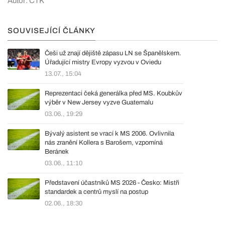
Autor: ČTK
SOUVISEJÍCÍ ČLÁNKY
Češi už znají dějiště zápasu LN se Španělskem.
Úřadující mistry Evropy vyzvou v Oviedu
13.07., 15:04
Reprezentaci čeká generálka před MS. Koubkův
výběr v New Jersey vyzve Guatemalu
03.06., 19:29
Bývalý asistent se vrací k MS 2006. Ovlivnila
nás zranění Kollera s Barošem, vzpomíná
Beránek
03.06., 11:10
Představení účastníků MS 2026 - Česko: Mistři
standardek a centrů myslí na postup
02.06., 18:30