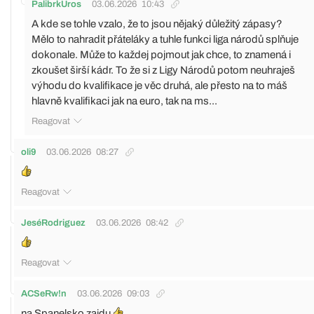
PalibrkUros
03.06.2026
10:43
A kde se tohle vzalo, že to jsou nějaký důležitý zápasy?
Mělo to nahradit přáteláky a tuhle funkci liga národů splňuje
dokonale. Může to každej pojmout jak chce, to znamená i
zkoušet širší kádr. To že si z Ligy Národů potom neuhraješ
výhodu do kvalifikace je věc druhá, ale přesto na to máš
hlavně kvalifikaci jak na euro, tak na ms...
Reagovat
oli9
03.06.2026
08:27
Reagovat
JeséRodriguez
03.06.2026
08:42
Reagovat
ACSeRw!n
03.06.2026
09:03
na Spanelsko zajdu