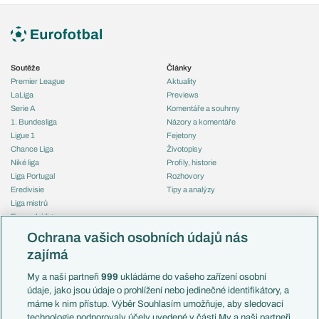
Soutěže
Články
Premier League
Aktuality
LaLiga
Previews
Serie A
Komentáře a souhrny
1. Bundesliga
Názory a komentáře
Ligue 1
Fejetony
Chance Liga
Životopisy
Niké liga
Profily, historie
Liga Portugal
Rozhovory
Eredivisie
Tipy a analýzy
Liga mistrů
Evropská liga
Reprezentace
Konferenční liga
Česko
Ochrana vašich osobních údajů nás
Mistrovství světa
Slovensko
zajímá
Liga národů
Anglie
Francie
My a naši partneři
999
ukládáme do vašeho zařízení osobní
Témata
Itálie
údaje, jako jsou údaje o prohlížení nebo jedinečné identifikátory, a
Představení týmů MS
Německo
máme k nim přístup. Výběr Souhlasím umožňuje, aby sledovací
EuroSkauting
Španělsko
technologie podporovaly účely uvedené v části My a naši partneři