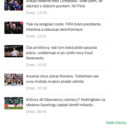
Araújo oblékne dres Liverpoolu. Viděl jsem, že
odchází s dobrým pocitem, líčí Flick
Dnes, 13:03
Tlak na rezignaci roste. FIFA brání prezidenta
Infantina a odsuzuje dezinformace
Dnes, 12:41
Čas je klíčový, náš tým čeká ještě spousta
práce, uvědomuje si po výhře nový kouč
Newcastlu
Dnes, 10:52
Arsenal chce získat Romera. Tottenham ale
svou hvězdu rivalovi prodat odmítá
Dnes, 10:18
Klíčový díl Glasnerovy sestavy? Nottingham za
obránce Sportingu zaplatí téměř miliardu
Dnes, 09:40
Další články