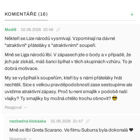
KOMENTÁŘE (16)
Modi6
02.06.2026
20:46
Někteří se Lize národů vysmívají. Vzpomínají na dávné
"atraktivní" přáteláky s "atraktivními" soupeři.
Mně se Liga národů líbí. V zápasech jde o body a v případě, že
jich pár získáš, máš šanci šplhat v těch skupinách vzhůru. To je
dobrá motivace.
My se vyšplhali k soupeřům, kteří by s námi přáteláky hrát
nechtěli. Sice s velkou pravděpodobností zase sestoupíme ale
uvidíme atraktivní zápasy. Proč tu není smajlík v podobě naší
vlajky? Ty smajlíky by možná chtělo trochu obnovit?
Reagovat
nezbedná klobáska
02.06.2026
21:47
Mně se líbí Greta Scarano. Ve filmu Suburra byla dokonalá ❤
Reagovat