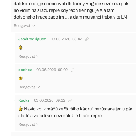
daleko lepsi, je nominovat dle formy v ligoce sezone a pak
ho vidim na srazu repre kdy tech treningu je X a tam
dotycneho hrace zapojim … a dam mu sanci treba v te LN
Reagovat
JeséRodriguez
03.06.2026
08:42
Reagovat
doshcz
03.06.2026
09:02
Reagovat
Kucka
03.06.2026
09:12
Navíc kolik hráčů ze "širšího kádru" nezůstane jen u pár
startů a zařadí se mezi důležité hráče repre...
Reagovat