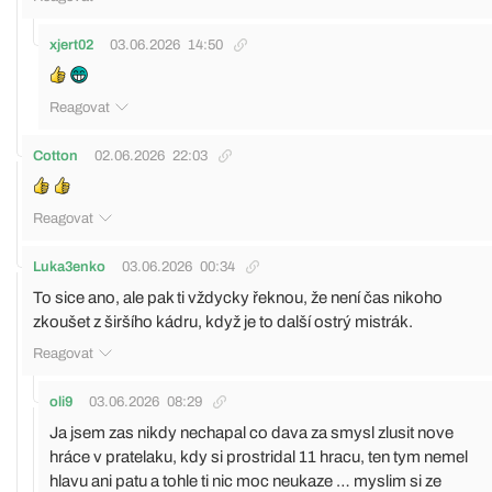
xjert02
03.06.2026
14:50
Reagovat
Cotton
02.06.2026
22:03
Reagovat
Luka3enko
03.06.2026
00:34
To sice ano, ale pak ti vždycky řeknou, že není čas nikoho
zkoušet z širšího kádru, když je to další ostrý mistrák.
Reagovat
oli9
03.06.2026
08:29
Ja jsem zas nikdy nechapal co dava za smysl zlusit nove
hráce v pratelaku, kdy si prostridal 11 hracu, ten tym nemel
hlavu ani patu a tohle ti nic moc neukaze … myslim si ze