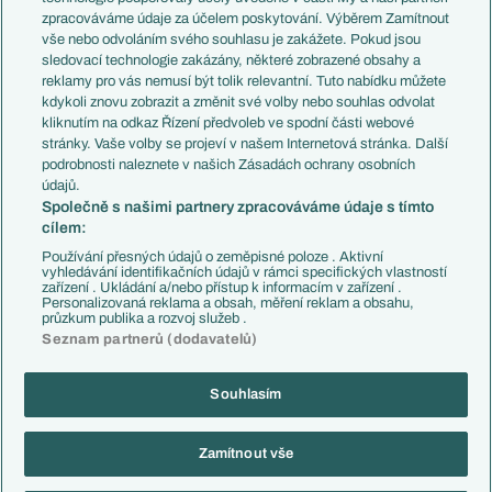
PL v kostce
Argentina
zpracováváme údaje za účelem poskytování. Výběrem Zamítnout
Evropské koeficienty
Brazílie
vše nebo odvoláním svého souhlasu je zakážete. Pokud jsou
Přestupy
sledovací technologie zakázány, některé zobrazené obsahy a
Přestupové spekulace
reklamy pro vás nemusí být tolik relevantní. Tuto nabídku můžete
Přestupy
Zranění
kdykoli znovu zobrazit a změnit své volby nebo souhlas odvolat
Zápasy
kliknutím na odkaz Řízení předvoleb ve spodní části webové
Livescore
stránky. Vaše volby se projeví v našem Internetová stránka. Další
Kluby
Tipovací soutěž
podrobnosti naleznete v našich Zásadách ochrany osobních
Arsenal FC
Fotbal TV
údajů.
Chelsea FC
Společně s našimi partnery zpracováváme údaje s tímto
Manchester United
cílem:
AC Milán
Juventus FC
Používání přesných údajů o zeměpisné poloze . Aktivní
Bayern Mnichov
vyhledávání identifikačních údajů v rámci specifických vlastností
zařízení . Ukládání a/nebo přístup k informacím v zařízení .
FC Barcelona
Personalizovaná reklama a obsah, měření reklam a obsahu,
Real Madrid
průzkum publika a rozvoj služeb .
Seznam partnerů (dodavatelů)
Souhlasím
Copyright © 2001-2026 EuroFotbal.cz. Využíváme zpravodajství ČTK.
RSS
Podmínky užití
Informace o zpracování osobních údajů
Zamítnout vše
GDPR a žurnalistika
Nastavení soukromí
Kontakt
Tiráž