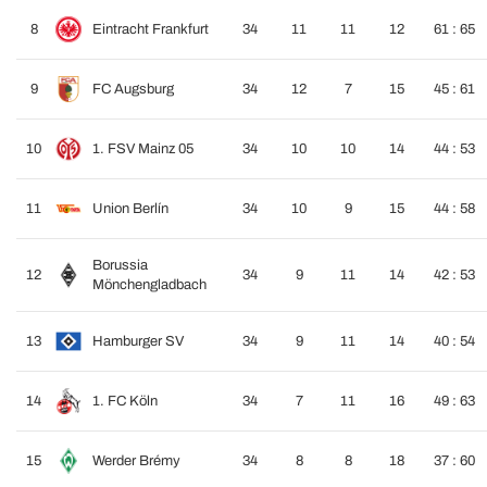
8
Eintracht Frankfurt
34
11
11
12
61 : 65
9
FC Augsburg
34
12
7
15
45 : 61
10
1. FSV Mainz 05
34
10
10
14
44 : 53
11
Union Berlín
34
10
9
15
44 : 58
Borussia
12
34
9
11
14
42 : 53
Mönchengladbach
13
Hamburger SV
34
9
11
14
40 : 54
14
1. FC Köln
34
7
11
16
49 : 63
15
Werder Brémy
34
8
8
18
37 : 60