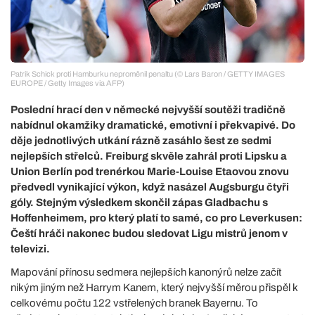
Patrik Schick proti Hamburku neproměnil penaltu (© Lars Baron / GETTY IMAGES
EUROPE / Getty Images via AFP)
Poslední hrací den v německé nejvyšší soutěži tradičně
nabídnul okamžiky dramatické, emotivní i překvapivé. Do
děje jednotlivých utkání rázně zasáhlo šest ze sedmi
nejlepších střelců. Freiburg skvěle zahrál proti Lipsku a
Union Berlín pod trenérkou Marie-Louise Etaovou znovu
předvedl vynikající výkon, když nasázel Augsburgu čtyři
góly. Stejným výsledkem skončil zápas Gladbachu s
Hoffenheimem, pro který platí to samé, co pro Leverkusen:
Čeští hráči nakonec budou sledovat Ligu mistrů jenom v
televizi.
Mapování přínosu sedmera nejlepších kanonýrů nelze začít
nikým jiným než Harrym Kanem, který nejvyšší měrou přispěl k
celkovému počtu 122 vstřelených branek Bayernu. To