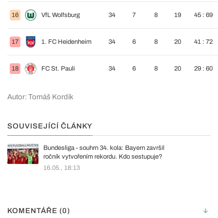
16
VfL Wolfsburg
34
7
8
19
45 : 69
17
1. FC Heidenheim
34
6
8
20
41 : 72
18
FC St. Pauli
34
6
8
20
29 : 60
Autor: Tomáš Kordík
SOUVISEJÍCÍ ČLÁNKY
Bundesliga - souhrn 34. kola: Bayern završil
ročník vytvořením rekordu. Kdo sestupuje?
16.05., 18:13
KOMENTÁŘE (0)