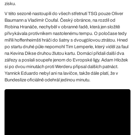
zisku.
V této sezoně nastoupili do všech střetnutí TSG pouze Oliver
Baumann a Vladimír Coufal. Český obránce, na rozdíl od
Robina Hranáče, nechyběl v obranné řadě, která jen složitě
přivykávala protivníkem nastolenému tempu. O poločase tedy
mířili hoffenheimští hráči do šatny s dvougólovou ztrátou. Hned
po startu druhé půle nepomohl Tim Lemperle, který viděl za faul
na Kevina Dikse druhou žlutou kartu. Domácí přidali další dva
zářezy a poslali soupeře jenom do Evropské ligy. Adam Hložek
si po dvou minutách proti Werderu připsal dalších patnáct.
Yannick Eduardo nebyl ani na lavičce, takže dále platí, že v
Bundeslize oficiálně odehrál jedinou minutu.