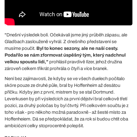
"Dnešní výsledek bolí. Očekávali jsme jiný průběh zápasu, ale
Gladbach zaslouženě vyhrál. Z dnešního představení se
musíme poučit.
Byl to konec sezony, ale ne naší cesty.
Podařilo se nám zformovat úspěšný tým, který nadchnul
velkou spoustu lidí,"
prohlásil pravdivě Ilzer, jehož družina
zároveň celkem třikrát prohrála o čtyři a více branek.
Není bez zajímavosti, že kdyby se ve všech duelech počítalo
skóre pouze ze druhé půle, bral by Hoffenheim až desátou
příčku. Kdyby jen z první, mistrem by se stal Dortmund.
Leverkusen by při výsledcích za první dějství bral celkově třetí
pozici, za druhý poločas by byl čtvrtý. Při celkovém součtu je z
toho však - pro někoho možná paradoxně - až šesté místo za
Hoffenheiem. Dá se předpokládat, že za rok si budou chtít oba
ambiciózní celky stoprocentně polepšit.