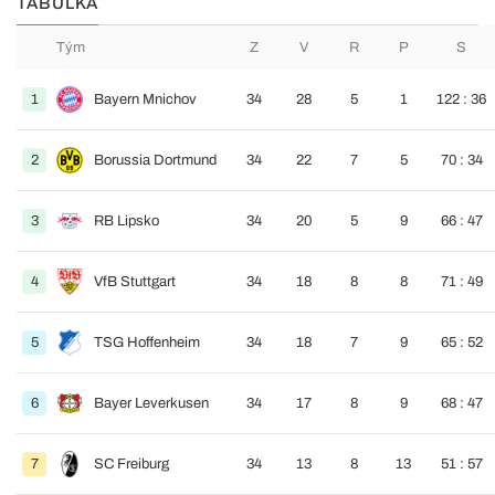
TABULKA
Tým
Z
V
R
P
S
1
Bayern Mnichov
34
28
5
1
122 : 36
2
Borussia Dortmund
34
22
7
5
70 : 34
3
RB Lipsko
34
20
5
9
66 : 47
4
VfB Stuttgart
34
18
8
8
71 : 49
5
TSG Hoffenheim
34
18
7
9
65 : 52
6
Bayer Leverkusen
34
17
8
9
68 : 47
7
SC Freiburg
34
13
8
13
51 : 57