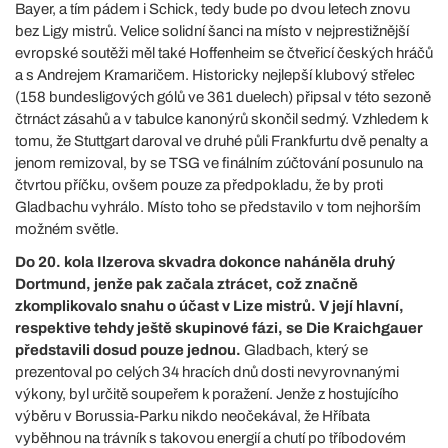
Bayer, a tím pádem i Schick, tedy bude po dvou letech znovu
bez Ligy mistrů. Velice solidní šanci na místo v nejprestižnější
evropské soutěži měl také Hoffenheim se čtveřicí českých hráčů
a s Andrejem Kramaričem. Historicky nejlepší klubový střelec
(158 bundesligových gólů ve 361 duelech) připsal v této sezoně
čtrnáct zásahů a v tabulce kanonýrů skončil sedmý. Vzhledem k
tomu, že Stuttgart daroval ve druhé půli Frankfurtu dvě penalty a
jenom remizoval, by se TSG ve finálním zúčtování posunulo na
čtvrtou příčku, ovšem pouze za předpokladu, že by proti
Gladbachu vyhrálo. Místo toho se představilo v tom nejhorším
možném světle.
Do 20. kola Ilzerova skvadra dokonce naháněla druhý
Dortmund, jenže pak začala ztrácet, což značně
zkomplikovalo snahu o účast v Lize mistrů. V její hlavní,
respektive tehdy ještě skupinové fázi, se Die Kraichgauer
představili dosud pouze jednou.
Gladbach, který se
prezentoval po celých 34 hracích dnů dosti nevyrovnanými
výkony, byl určitě soupeřem k poražení. Jenže z hostujícího
výběru v Borussia-Parku nikdo neočekával, že Hříbata
vyběhnou na trávník s takovou energií a chutí po tříbodovém