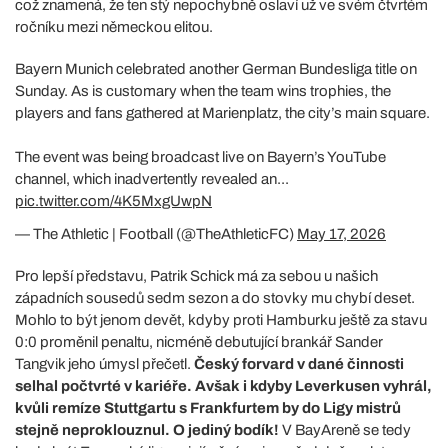
což znamená, že ten stý nepochybně oslaví už ve svém čtvrtém
ročníku mezi německou elitou.
Bayern Munich celebrated another German Bundesliga title on
Sunday. As is customary when the team wins trophies, the
players and fans gathered at Marienplatz, the city’s main square.
The event was being broadcast live on Bayern’s YouTube
channel, which inadvertently revealed an...
pic.twitter.com/4K5MxgUwpN
— The Athletic | Football (@TheAthleticFC)
May 17, 2026
Pro lepší představu, Patrik Schick má za sebou u našich
západních sousedů sedm sezon a do stovky mu chybí deset.
Mohlo to být jenom devět, kdyby proti Hamburku ještě za stavu
0:0 proměnil penaltu, nicméně debutující brankář Sander
Tangvik jeho úmysl přečetl.
Český forvard v dané činnosti
selhal počtvrté v kariéře. Avšak i kdyby Leverkusen vyhrál,
kvůli remíze Stuttgartu s Frankfurtem by do Ligy mistrů
stejně neproklouznul. O jediný bodík!
V BayAreně se tedy