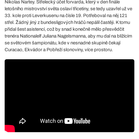
Nikolas Nartey. Střelecký účet forvarda, který v den finále
letošního mistrovství světa oslaví třicetiny, se tedy uzavřel už ve
33. kole proti Leverkusenu na čísle 19. Potřeboval na něj 121
střel. Žádný jiný z bundesligových hráčů nepálil častěji. K tomu
přidal šest asistencí, což by snad konečně mělo přesvědčit
trenéra Nationalelf Juliana Nagelsmanna, aby mu dal na blížícím
se světovém šampionátu, kde v nesnadné skupině čekají
Curacao, Ekvádor a Pobřeží slonoviny, více prostoru.