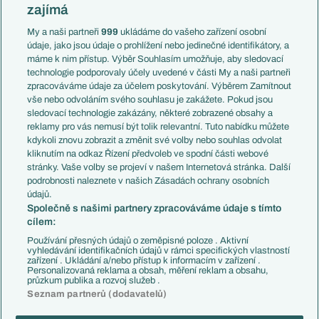
Slovensko
zajímá
Liga národů
Anglie
Francie
My a naši partneři
999
ukládáme do vašeho zařízení osobní
Témata
Itálie
údaje, jako jsou údaje o prohlížení nebo jedinečné identifikátory, a
Představení týmů MS
Německo
máme k nim přístup. Výběr Souhlasím umožňuje, aby sledovací
EuroSkauting
Španělsko
technologie podporovaly účely uvedené v části My a naši partneři
PL v kostce
Argentina
zpracováváme údaje za účelem poskytování. Výběrem Zamítnout
Evropské koeficienty
Brazílie
vše nebo odvoláním svého souhlasu je zakážete. Pokud jsou
Přestupy
sledovací technologie zakázány, některé zobrazené obsahy a
Přestupové spekulace
reklamy pro vás nemusí být tolik relevantní. Tuto nabídku můžete
Přestupy
Zranění
kdykoli znovu zobrazit a změnit své volby nebo souhlas odvolat
Zápasy
kliknutím na odkaz Řízení předvoleb ve spodní části webové
Livescore
stránky. Vaše volby se projeví v našem Internetová stránka. Další
Kluby
Tipovací soutěž
podrobnosti naleznete v našich Zásadách ochrany osobních
Arsenal FC
Fotbal TV
údajů.
Chelsea FC
Společně s našimi partnery zpracováváme údaje s tímto
Manchester United
cílem:
AC Milán
Juventus FC
Používání přesných údajů o zeměpisné poloze . Aktivní
Bayern Mnichov
vyhledávání identifikačních údajů v rámci specifických vlastností
zařízení . Ukládání a/nebo přístup k informacím v zařízení .
FC Barcelona
Personalizovaná reklama a obsah, měření reklam a obsahu,
Real Madrid
průzkum publika a rozvoj služeb .
Seznam partnerů (dodavatelů)