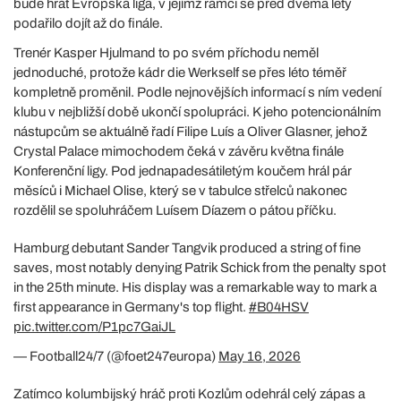
bude hrát Evropská liga, v jejímž rámci se před dvěma lety
podařilo dojít až do finále.
Trenér Kasper Hjulmand to po svém příchodu neměl
jednoduché, protože kádr die Werkself se přes léto téměř
kompletně proměnil. Podle nejnovějších informací s ním vedení
klubu v nejbližší době ukončí spolupráci. K jeho potencionálním
nástupcům se aktuálně řadí Filipe Luís a Oliver Glasner, jehož
Crystal Palace mimochodem čeká v závěru května finále
Konferenční ligy. Pod jednapadesátiletým koučem hrál pár
měsíců i Michael Olise, který se v tabulce střelců nakonec
rozdělil se spoluhráčem Luísem Díazem o pátou příčku.
Hamburg debutant Sander Tangvik produced a string of fine
saves, most notably denying Patrik Schick from the penalty spot
in the 25th minute. His display was a remarkable way to mark a
first appearance in Germany's top flight.
#B04HSV
pic.twitter.com/P1pc7GaiJL
— Football24/7 (@foet247europa)
May 16, 2026
Zatímco kolumbijský hráč proti Kozlům odehrál celý zápas a