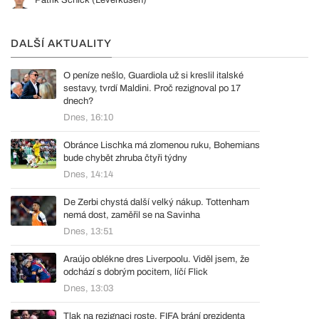
Patrik Schick (Leverkusen)
DALŠÍ AKTUALITY
O peníze nešlo, Guardiola už si kreslil italské
sestavy, tvrdí Maldini. Proč rezignoval po 17
dnech?
Dnes, 16:10
Obránce Lischka má zlomenou ruku, Bohemians
bude chybět zhruba čtyři týdny
Dnes, 14:14
De Zerbi chystá další velký nákup. Tottenham
nemá dost, zaměřil se na Savinha
Dnes, 13:51
Araújo oblékne dres Liverpoolu. Viděl jsem, že
odchází s dobrým pocitem, líčí Flick
Dnes, 13:03
Tlak na rezignaci roste. FIFA brání prezidenta