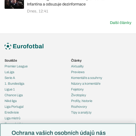
Infantina a odsuzuje dezinformace
Dnes, 12:41
Další články
Soutěže
Články
Premier League
Aktuality
LaLiga
Previews
Serie A
Komentáře a souhrny
1. Bundesliga
Názory a komentáře
Ligue 1
Fejetony
Chance Liga
Životopisy
Niké liga
Profily, historie
Liga Portugal
Rozhovory
Eredivisie
Tipy a analýzy
Liga mistrů
Evropská liga
Reprezentace
Konferenční liga
Česko
Ochrana vašich osobních údajů nás
Mistrovství světa