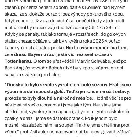
Kane v Německu postupně zaznamenal 36, 26 a 36 přesných
zásahů, přičemž během sobotní partie s Kolínem nad Rýnem
ukázal, že si dokáže poradit i bez výhody pokutového kopu.
Kdybychom totiž z uvedených čísel odečetli trefy z jedenácti
metrů, činil by součet za jednotlivé sezony 29, 17 a 26 tref.
Kdyby se penalty, tak jako tomu je v rozstřelech, do gólových
statistik nezapočítávaly, tak by v květnu roku 2025 v pořadí
kanonýrů bral až pátou příčku.
Nic to ovšem nemění na tom,
že v dresu Bayernu řádí ještě víc než svého času v
Tottenhamu.
O tom se přesvědčil i Marvin Schwäbe, jenž po
třech Angličanových střelách (dvě byly zpoza vápna) musel
sahat za svá záda pro balon.
"Dneska to bylo skvělé vyvrcholení celé sezony. Hráli jsme
výborně a dali spoustu gólů. Teď si jen chceme užít oslavy,
protože to byly dlouhé a náročné měsíce.
Hodně věcí se pro
nás ideálně sešlo a pracovali jsme jako tým. Neustále jsme
chtěli útočit, vysoko jsme napadali, abychom rychle získali míč
zpátky, a snažili jsme se dát tolik branek, kolik jenom bylo
možné. Nezáleželo nám na soupeři. Takhle jsme chtěli hrát proti
všem," prohlásil autor osmadevadesáti bundesligových zářezů,