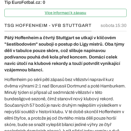
Tip EuroFotbal.cz: 0
Více informací k zápasu
TSG HOFFENHEIM - VFB STUTTGART
sobota 15:30
Pátý Hoffenheim a čtvrtý Stuttgart se utkají v klíčovém
"šestibodovém" souboji o postup do Ligy mistrů. Oba týmy
dělí v tabulce pouze skóre, což slibuje napínavou
podívanou pouhá dvě kola před koncem. Domácí celek
navíc útočí na klubové rekordy a touží potvrdit vynikající
vzájemnou bilanci.
Hoffenheim po sérii pěti zápasů bez vítězství napravil kurz
dvěma výhrami 2:1 nad Borussií Dortmund a poté Hamburkem.
Minulý týden si připsal už sedmnácté vítězství v této
bundesligové sezoně, čímž stanovil nový klubový rekord.
Současných 57 bodů je navíc druhým nejlepším výsledkem v
nejvyšší soutěži v historii klubu. V té době skončil Hoffenheim v
elitní čtyřce, a protože jej od čtvrtého místa dělí pouze horší
skóre, bude se snažit vylepšit bilanci jediné výhry ze čtyř