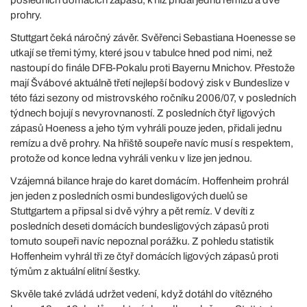
posledních domácích zápasů, k níž přidal jednu remízu a dvě
prohry.
Stuttgart čeká náročný závěr. Svěřenci Sebastiana Hoenesse se
utkají se třemi týmy, které jsou v tabulce hned pod nimi, než
nastoupí do finále DFB-Pokalu proti Bayernu Mnichov. Přestože
mají Švábové aktuálně třetí nejlepší bodový zisk v Bundeslize v
této fázi sezony od mistrovského ročníku 2006/07, v posledních
týdnech bojují s nevyrovnaností. Z posledních čtyř ligových
zápasů Hoeness a jeho tým vyhráli pouze jeden, přidali jednu
remízu a dvě prohry. Na hřiště soupeře navíc musí s respektem,
protože od konce ledna vyhráli venku v lize jen jednou.
Vzájemná bilance hraje do karet domácím. Hoffenheim prohrál
jen jeden z posledních osmi bundesligových duelů se
Stuttgartem a připsal si dvě výhry a pět remíz. V devíti z
posledních deseti domácích bundesligových zápasů proti
tomuto soupeři navíc nepoznal porážku. Z pohledu statistik
Hoffenheim vyhrál tři ze čtyř domácích ligových zápasů proti
týmům z aktuální elitní šestky.
Skvěle také zvládá udržet vedení, když dotáhl do vítězného