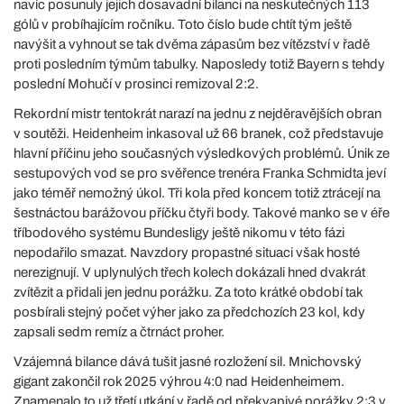
navíc posunuly jejich dosavadní bilanci na neskutečných 113
gólů v probíhajícím ročníku. Toto číslo bude chtít tým ještě
navýšit a vyhnout se tak dvěma zápasům bez vítězství v řadě
proti posledním týmům tabulky. Naposledy totiž Bayern s tehdy
poslední Mohučí v prosinci remizoval 2:2.
Rekordní mistr tentokrát narazí na jednu z nejděravějších obran
v soutěži. Heidenheim inkasoval už 66 branek, což představuje
hlavní příčinu jeho současných výsledkových problémů. Únik ze
sestupových vod se pro svěřence trenéra Franka Schmidta jeví
jako téměř nemožný úkol. Tři kola před koncem totiž ztrácejí na
šestnáctou barážovou příčku čtyři body. Takové manko se v éře
tříbodového systému Bundesligy ještě nikomu v této fázi
nepodařilo smazat. Navzdory propastné situaci však hosté
nerezignují. V uplynulých třech kolech dokázali hned dvakrát
zvítězit a přidali jen jednu porážku. Za toto krátké období tak
posbírali stejný počet výher jako za předchozích 23 kol, kdy
zapsali sedm remíz a čtrnáct proher.
Vzájemná bilance dává tušit jasné rozložení sil. Mnichovský
gigant zakončil rok 2025 výhrou 4:0 nad Heidenheimem.
Znamenalo to už třetí utkání v řadě od překvapivé porážky 2:3 v