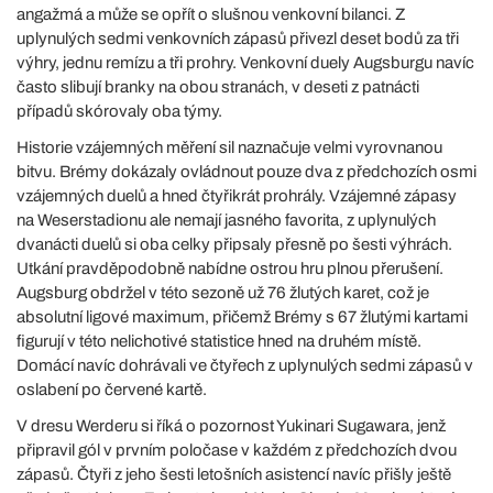
angažmá a může se opřít o slušnou venkovní bilanci. Z
uplynulých sedmi venkovních zápasů přivezl deset bodů za tři
výhry, jednu remízu a tři prohry. Venkovní duely Augsburgu navíc
často slibují branky na obou stranách, v deseti z patnácti
případů skórovaly oba týmy.
Historie vzájemných měření sil naznačuje velmi vyrovnanou
bitvu. Brémy dokázaly ovládnout pouze dva z předchozích osmi
vzájemných duelů a hned čtyřikrát prohrály. Vzájemné zápasy
na Weserstadionu ale nemají jasného favorita, z uplynulých
dvanácti duelů si oba celky připsaly přesně po šesti výhrách.
Utkání pravděpodobně nabídne ostrou hru plnou přerušení.
Augsburg obdržel v této sezoně už 76 žlutých karet, což je
absolutní ligové maximum, přičemž Brémy s 67 žlutými kartami
figurují v této nelichotivé statistice hned na druhém místě.
Domácí navíc dohrávali ve čtyřech z uplynulých sedmi zápasů v
oslabení po červené kartě.
V dresu Werderu si říká o pozornost Yukinari Sugawara, jenž
připravil gól v prvním poločase v každém z předchozích dvou
zápasů. Čtyři z jeho šesti letošních asistencí navíc přišly ještě