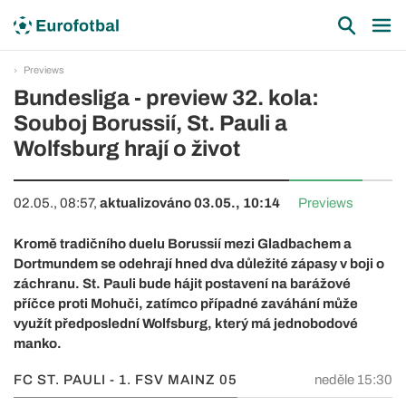
Previews
Bundesliga - preview 32. kola:
Souboj Borussií, St. Pauli a
Wolfsburg hrají o život
02.05., 08:57,
aktualizováno 03.05., 10:14
Previews
Kromě tradičního duelu Borussií mezi Gladbachem a
Dortmundem se odehrají hned dva důležité zápasy v boji o
záchranu. St. Pauli bude hájit postavení na barážové
příčce proti Mohuči, zatímco případné zaváhání může
využít předposlední Wolfsburg, který má jednobodové
manko.
FC ST. PAULI - 1. FSV MAINZ 05
neděle 15:30