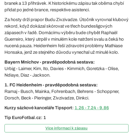
branek a 13 přihrávek. K historickému zápisu tak oběma chybí
přidat po jedné brance, respektive asistenci.
Za hosty drží prapor Budu Zivzivadze. Útočník vyrovnal klubový
rekord, když dokázal skórovat ve třech bundesligových
zápasech v řadě. Domácímu výběru bude chybět Raphaël
Guerreiro, který utrpěl v minulém kole natržení svalu a čeká ho
nucená pauza. Heidenheim řeší zdravotní problémy Mathiase
Honsaka, jenž ze stejného důvodu vynechal už minulé kolo.
Bayern Mnichov - pravděpodobná sestava:
Urbig - Laimer, Kim, Ito, Davies - Kimmich, Goretzka - Olise,
Ndiaye, Diaz - Jackson.
1. FC Heidenheim - pravděpodobná sestava:
Ramaj - Busch, Mainka, Fohrenbach, Behrens - Schoppner,
Dorsch, Beck - Pieringer, Zivzivadze, Dinkci.
Kurzy sázkové kanceláře Tipsport:
1.26 - 7.24 - 9.86
Tip EuroFotbal.cz: 1
Více informací k zápasu