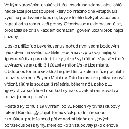
Velkým varováním je také fakt, že Leverkusen doma letos ještě
nedokázal porazit soupeře, který do hracího dne vstupoval z
vyššího postavení v tabulce, když v těchto těžkých zápasech
zapsal jednu remízu a tři prohry. Ofenziva se ale doma umí činit,
prosadila se totiž v každém domácím ligovém utkání probíhající
sezony.
Lipsko přijíždí do Leverkusenu s pohodlným sedmibodovým
náskokem na svého hostitele. Hosté navíc prožívají nejlepší
ligovou sérii za poslední tři roky, jelikož vyhráli pět zápasů v řadě
a výrazně se tak přiblížili účasti v milionářské Lize mistrů.
Obdobnou formou se aktuálně před tímto kolem může pochlubit
pouze suverénní Bayern Mnichov. Tato fantastická pětizápasová
vítězná šňůra je součástí širší série, během níž Lipsko z 11
ligových zápasů hned osmkrát vyhrálo, dvakrát remizovalo a
pouze jednou prohrálo.
Hosté díky tomu s 19 výhrami po 31 kolech vyrovnali klubový
rekord Bundesligy. Jejich forma však projde náročnou
zkouškou, protože hned pět ze sedmi letošních ligových
porážek utrpěli s týmy, které do kola vstupovaly jako členové