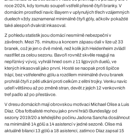
roce 2024, kdy tomuto soupeři vstřelil přesně čtyři branky. V
domácím prostředí navíc Bayern v uplynulých třech vzájemných
duelech vždy zaznamenal minimálně čtyři góly, ačkoliv pokaždé
také alespoň dvakrát inkasoval.
Z pohledu statistik jsou domácí nesmírně nebezpeční v
závěrech. Mezi 75. minutou a koncem zápasu dali v lize už 33
branek, což je jen o dvě méně, než kolik jich Heidenheim zvládl
nastřílet za celou sezonu. Bavoři rovněž skvěle reagují na
nepříznivý vývoj, vyhráli hned osm z 11 ligových duelů, ve
kterých inkasovali jako první. Hosté se naopak proti špičce
trápí, bez vstřeleného gólu a rozdílem minimálně dvou branek
prohráli čtyři z pěti utkání proti celkům z elitní trojky. Venku navíc
udeří většinou až po změně stran, devět z jejich 12 venkovních
tref padlo až po přestávce.
V dresu domácích mají obrovskou motivaci Michael Olise a Luis
Díaz. Oba fotbalisté mohou jako první hráči Bundesligy od
sezony 2019/20 a tehdejšího počinu Jadona Sancha dosáhnout
na minimálně 14 gólů a 14 asistencí v jedné sezoně. Olise má
aktuálně bilanci 13 gólů a 18 asistencí, zatímco Díaz zapsal 15