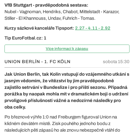
VfB Stuttgart - pravděpodobná sestava:
Nubel - Vagnoman, Hendriks, Chabot, Mittelstadt - Karazor,
Stiller - El Khannouss, Undav, Fuhrich - Tomas.
Kurzy sázkové kanceláře Tipsport:
2.27 - 4.11 - 2.92
Tip EuroFotbal.cz: 1
Více informací k zápasu
UNION BERLÍN - 1. FC KÖLN
sobota 15:30
Jak Union Berlín, tak Kolín vstupují do vzájemného utkání s
jasným vědomím, že vítězství by jim pravděpodobně
zajistilo setrvání v Bundeslize i pro příští sezonu. Případná
porážka by naopak mohla mít v dramatickém boji o udržení
prvoligové příslušnosti vážné a nedozírné následky pro
oba celky.
Po březnové výhře 1:0 nad Freiburgem figuroval Union na
klidném devátém místě. Zisk pouhého jednoho bodu z
následujících pěti zápasů ho ale znovu nebezpečně vtáhl do