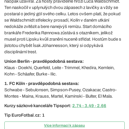
naopak uzavíral. Za hosty pravidelně hrozí Luca Waldschmidt.
Ten naskočil v uplynulých dvou zápasech z lavičky a vždy se
postaral o jediný gól svého celku. Letos ovšem platí, že pokud
se Waldschmidt střelecky prosadí, Kolín v daném utkání
nedokáže zvítězit a bere nanejvýš remízu. Start domácího
brankáře Frederika Rønnowa zůstává s otazníkem, jelikož
musel proti Lipsku kvůli zranění nuceně střídat. Hostům bude s
jistotou chybět Ísak Jóhannesson, který si odpykává
disciplinární trest.
Union Berlín - pravděpodobná sestava:
Klaus - Doekhi, Querfeld, Leite - Trimmel, Khedira, Kemlein,
Kohn - Schäafer, Burke - Ilic.
1. FC Köln - pravděpodobná sestava:
Schwabe - Sebulonsen, Simpson-Pusey, Ozakacar, Castro-
Montes - Maina, Krauss, Martel, Kaminski - Bulter, El Mala.
Kurzy sázkové kanceláře Tipsport:
2.74 - 3.49 - 2.66
Tip EuroFotbal.cz: 1
Více informací k zápasu