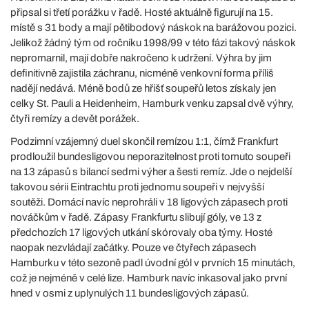
připsal si třetí porážku v řadě. Hosté aktuálně figurují na 15.
místě s 31 body a mají pětibodový náskok na barážovou pozici.
Jelikož žádný tým od ročníku 1998/99 v této fázi takový náskok
nepromarnil, mají dobře nakročeno k udržení. Výhra by jim
definitivně zajistila záchranu, nicméně venkovní forma příliš
nadějí nedává. Méně bodů ze hřišť soupeřů letos získaly jen
celky St. Pauli a Heidenheim, Hamburk venku zapsal dvě výhry,
čtyři remízy a devět porážek.
Podzimní vzájemný duel skončil remízou 1:1, čímž Frankfurt
prodloužil bundesligovou neporazitelnost proti tomuto soupeři
na 13 zápasů s bilancí sedmi výher a šesti remíz. Jde o nejdelší
takovou sérii Eintrachtu proti jednomu soupeři v nejvyšší
soutěži. Domácí navíc neprohráli v 18 ligových zápasech proti
nováčkům v řadě. Zápasy Frankfurtu slibují góly, ve 13 z
předchozích 17 ligových utkání skórovaly oba týmy. Hosté
naopak nezvládají začátky. Pouze ve čtyřech zápasech
Hamburku v této sezoně padl úvodní gól v prvních 15 minutách,
což je nejméně v celé lize. Hamburk navíc inkasoval jako první
hned v osmi z uplynulých 11 bundesligových zápasů.