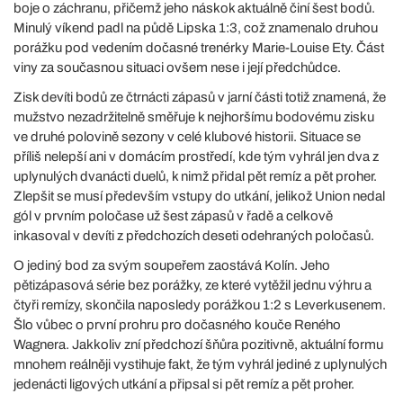
boje o záchranu, přičemž jeho náskok aktuálně činí šest bodů.
Minulý víkend padl na půdě Lipska 1:3, což znamenalo druhou
porážku pod vedením dočasné trenérky Marie-Louise Ety. Část
viny za současnou situaci ovšem nese i její předchůdce.
Zisk devíti bodů ze čtrnácti zápasů v jarní části totiž znamená, že
mužstvo nezadržitelně směřuje k nejhoršímu bodovému zisku
ve druhé polovině sezony v celé klubové historii. Situace se
příliš nelepší ani v domácím prostředí, kde tým vyhrál jen dva z
uplynulých dvanácti duelů, k nimž přidal pět remíz a pět proher.
Zlepšit se musí především vstupy do utkání, jelikož Union nedal
gól v prvním poločase už šest zápasů v řadě a celkově
inkasoval v devíti z předchozích deseti odehraných poločasů.
O jediný bod za svým soupeřem zaostává Kolín. Jeho
pětizápasová série bez porážky, ze které vytěžil jednu výhru a
čtyři remízy, skončila naposledy porážkou 1:2 s Leverkusenem.
Šlo vůbec o první prohru pro dočasného kouče Reného
Wagnera. Jakkoliv zní předchozí šňůra pozitivně, aktuální formu
mnohem reálněji vystihuje fakt, že tým vyhrál jediné z uplynulých
jedenácti ligových utkání a připsal si pět remíz a pět proher.