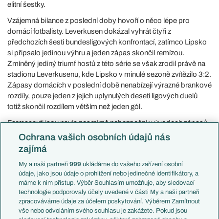
elitní šestky.
Vzájemná bilance z poslední doby hovoří o něco lépe pro
domácí fotbalisty. Leverkusen dokázal vyhrát čtyři z
předchozích šesti bundesligových konfrontací, zatímco Lipsko
si připsalo jedinou výhru a jeden zápas skončil remízou.
Zmíněný jediný triumf hostů z této série se však zrodil právě na
stadionu Leverkusenu, kde Lipsko v minulé sezoně zvítězilo 3:2.
Zápasy domácích v poslední době nenabízejí výrazné brankové
rozdíly, pouze jeden z jejich uplynulých deseti ligových duelů
totiž skončil rozdílem větším než jeden gól.
Farmaceuti jsou navíc nesmírně nebezpeční v úvodech zápasů,
před tímto kolem měli s deseti zásahy na kontě nejvíce gólů z
Ochrana vašich osobních údajů nás
celé ligy v prvních 15 minutách. Hosté se naopak mohou pyšnit
zajímá
velmi pevnou obranou v prvních dějstvích, když v 15
My a naši partneři
999
ukládáme do vašeho zařízení osobní
venkovních ligových zápasech tohoto ročníku udrželi do
údaje, jako jsou údaje o prohlížení nebo jedinečné identifikátory, a
přestávky hned deset čistých kont. Celkově ale jejich zápasy
máme k nim přístup. Výběr Souhlasím umožňuje, aby sledovací
branky přinášejí, ve dvanácti nedávných utkáních Lipska padlo
technologie podporovaly účely uvedené v části My a naši partneři
hned desetkrát více než 2,5 gólu.
zpracováváme údaje za účelem poskytování. Výběrem Zamítnout
vše nebo odvoláním svého souhlasu je zakážete. Pokud jsou
Velkou ofenzivní hrozbou Leverkusenu je tradičně Patrik Schick.