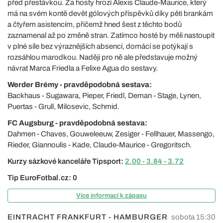
před přestávkou. Za hosty hrozí Alexis Claude-Maurice, který
má na svém kontě devět gólových příspěvků díky pěti brankám
a čtyřem asistencím, přičemž hned šest z těchto bodů
zaznamenal až po změně stran. Zatímco hosté by měli nastoupit
v plné síle bez výraznějších absencí, domácí se potýkají s
rozsáhlou marodkou. Naději pro ně ale představuje možný
návrat Marca Friedla a Felixe Agua do sestavy.
Werder Brémy - pravděpodobná sestava:
Backhaus - Sugawara, Pieper, Friedl, Deman - Stage, Lynen,
Puertas - Grull, Milosevic, Schmid.
FC Augsburg - pravděpodobná sestava:
Dahmen - Chaves, Gouweleeuw, Zesiger - Fellhauer, Massengo,
Rieder, Giannoulis - Kade, Claude-Maurice - Gregoritsch.
Kurzy sázkové kanceláře Tipsport:
2.00 - 3.84 - 3.72
Tip EuroFotbal.cz: 0
Více informací k zápasu
EINTRACHT FRANKFURT - HAMBURGER
sobota 15:30