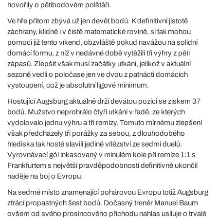
hovořily o pětibodovém polštáři.
Ve hře přitom zbývá už jen devět bodů. K definitivní jistotě
záchrany, klidně i v čistě matematické rovině, si tak mohou
pomoci již tento víkend, obzvláště pokud navážou na solidní
domácí formu, z níž v nedávné době vytěžili tři výhry z pěti
zápasů. Zlepšit však musí začátky utkání, jelikož v aktuální
sezoně vedli o poločase jen ve dvou z patnácti domácích
vystoupení, což je absolutní ligové minimum.
Hostující Augsburg aktuálně drží devátou pozici se ziskem 37
bodů. Mužstvo neprohrálo čtyři utkání v řadě, ze kterých
vydolovalo jednu výhru a tři remízy. Tomuto mírnému zlepšení
však předcházely tři porážky za sebou, z dlouhodobého
hlediska tak hosté slavili jediné vítězství ze sedmi duelů.
Vyrovnávací gól inkasovaný v minulém kole při remíze 1:1 s
Frankfurtem s největší pravděpodobností definitivně ukončil
naděje na boj o Evropu.
Na sedmé místo znamenající pohárovou Evropu totiž Augsburg
ztrácí propastných šest bodů. Dočasný trenér Manuel Baum
ovšem od svého prosincového příchodu nahlas usiluje o trvalé