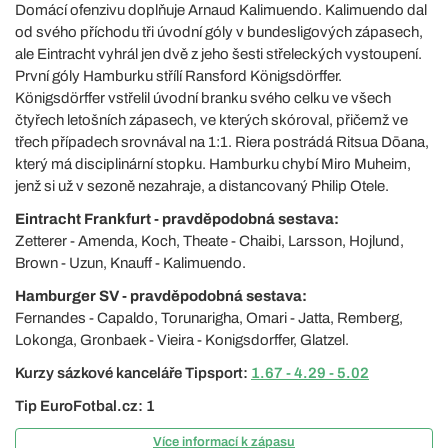
Domácí ofenzivu doplňuje Arnaud Kalimuendo. Kalimuendo dal
od svého příchodu tři úvodní góly v bundesligových zápasech,
ale Eintracht vyhrál jen dvě z jeho šesti střeleckých vystoupení.
První góly Hamburku střílí Ransford Königsdörffer.
Königsdörffer vstřelil úvodní branku svého celku ve všech
čtyřech letošních zápasech, ve kterých skóroval, přičemž ve
třech případech srovnával na 1:1. Riera postrádá Ritsua Dōana,
který má disciplinární stopku. Hamburku chybí Miro Muheim,
jenž si už v sezoně nezahraje, a distancovaný Philip Otele.
Eintracht Frankfurt - pravděpodobná sestava:
Zetterer - Amenda, Koch, Theate - Chaibi, Larsson, Hojlund,
Brown - Uzun, Knauff - Kalimuendo.
Hamburger SV - pravděpodobná sestava:
Fernandes - Capaldo, Torunarigha, Omari - Jatta, Remberg,
Lokonga, Gronbaek - Vieira - Konigsdorffer, Glatzel.
Kurzy sázkové kanceláře Tipsport:
1.67 - 4.29 - 5.02
Tip EuroFotbal.cz: 1
Více informací k zápasu