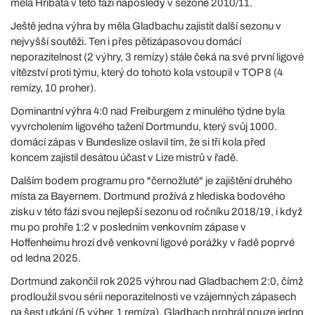
měla Hříbata v této fázi naposledy v sezoně 2010/11.
Ještě jedna výhra by měla Gladbachu zajistit další sezonu v
nejvyšší soutěži. Ten i přes pětizápasovou domácí
neporazitelnost (2 výhry, 3 remízy) stále čeká na své první ligové
vítězství proti týmu, který do tohoto kola vstoupil v TOP 8 (4
remízy, 10 proher).
Dominantní výhra 4:0 nad Freiburgem z minulého týdne byla
vyvrcholením ligového tažení Dortmundu, který svůj 1000.
domácí zápas v Bundeslize oslavil tím, že si tři kola před
koncem zajistil desátou účast v Lize mistrů v řadě.
Dalším bodem programu pro "černožluté" je zajištění druhého
místa za Bayernem. Dortmund prožívá z hlediska bodového
zisku v této fázi svou nejlepší sezonu od ročníku 2018/19, i když
mu po prohře 1:2 v posledním venkovním zápase v
Hoffenheimu hrozí dvě venkovní ligové porážky v řadě poprvé
od ledna 2025.
Dortmund zakončil rok 2025 výhrou nad Gladbachem 2:0, čímž
prodloužil svou sérii neporazitelnosti ve vzájemných zápasech
na šest utkání (5 výher, 1 remíza). Gladbach prohrál pouze jedno