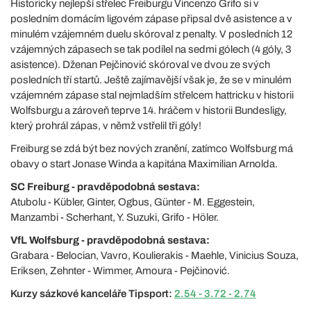
Historicky nejlepší střelec Freiburgu Vincenzo Grifo si v
posledním domácím ligovém zápase připsal dvě asistence a v
minulém vzájemném duelu skóroval z penalty. V posledních 12
vzájemných zápasech se tak podílel na sedmi gólech (4 góly, 3
asistence). Dženan Pejčinović skóroval ve dvou ze svých
posledních tří startů. Ještě zajímavější však je, že se v minulém
vzájemném zápase stal nejmladším střelcem hattricku v historii
Wolfsburgu a zároveň teprve 14. hráčem v historii Bundesligy,
který prohrál zápas, v němž vstřelil tři góly!
Freiburg se zdá být bez nových zranění, zatímco Wolfsburg má
obavy o start Jonase Winda a kapitána Maximilian Arnolda.
SC Freiburg - pravděpodobná sestava:
Atubolu - Kübler, Ginter, Ogbus, Günter - M. Eggestein,
Manzambi - Scherhant, Y. Suzuki, Grifo - Höler.
VfL Wolfsburg - pravděpodobná sestava:
Grabara - Belocian, Vavro, Koulierakis - Maehle, Vinicius Souza,
Eriksen, Zehnter - Wimmer, Amoura - Pejčinović.
Kurzy sázkové kanceláře Tipsport:
2.54 - 3.72 - 2.74