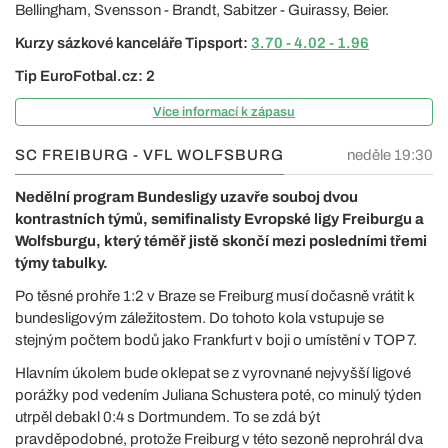
Bellingham, Svensson - Brandt, Sabitzer - Guirassy, Beier.
Kurzy sázkové kanceláře Tipsport:
3.70 - 4.02 - 1.96
Tip EuroFotbal.cz: 2
Více informací k zápasu
SC FREIBURG - VFL WOLFSBURG
neděle 19:30
Nedělní program Bundesligy uzavře souboj dvou
kontrastních týmů, semifinalisty Evropské ligy Freiburgu a
Wolfsburgu, který téměř jistě skončí mezi posledními třemi
týmy tabulky.
Po těsné prohře 1:2 v Braze se Freiburg musí dočasně vrátit k
bundesligovým záležitostem. Do tohoto kola vstupuje se
stejným počtem bodů jako Frankfurt v boji o umístění v TOP 7.
Hlavním úkolem bude oklepat se z vyrovnané nejvyšší ligové
porážky pod vedením Juliana Schustera poté, co minulý týden
utrpěl debakl 0:4 s Dortmundem. To se zdá být
pravděpodobné, protože Freiburg v této sezoně neprohrál dva