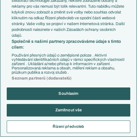
sledovací technologie zakázány, některé zobrazené obsahy a
Český útočník o víkendu obstaral obě trefy svého týmu, čímž
reklamy pro vás nemusí být tolik relevantní. Tuto nabídku můžete
oslavil jubilejní 100. gól v dresu Bayeru. Schick navíc skóroval i v
kdykoli znovu zobrazit a změnit své volby nebo souhlas odvolat
podzimním vzájemném měření sil, a proti Lipsku se tak trefil
kliknutím na odkaz Řízení předvoleb ve spodní části webové
podruhé v řadě. Za hosty se naopak hlásí o slovo Romulo
stránky. Vaše volby se projeví v našem Internetová stránka. Další
podrobnosti naleznete v našich Zásadách ochrany osobních
Cardoso. Ten se minulý víkend také zapsal mezi střelce, když
údajů.
vsítil druhý gól zápasu, což znamenalo jeho čtvrtou trefu z
Společně s našimi partnery zpracováváme údaje s tímto
uplynulých pěti zásahů Lipska. Domácí tým se musí vypořádat s
cílem:
nepříjemnými absencemi, kvůli zranění mu v minulém zápase
Používání přesných údajů o zeměpisné poloze . Aktivní
chyběli Lucas Vázquez a Mark Flekken. Z kádru hostů v
vyhledávání identifikačních údajů v rámci specifických vlastností
minulém kole naopak ze zdravotních důvodů vypadl Nicolas
zařízení . Ukládání a/nebo přístup k informacím v zařízení .
Personalizovaná reklama a obsah, měření reklam a obsahu,
Seiwald, kterého trápila nemoc.
průzkum publika a rozvoj služeb .
Seznam partnerů (dodavatelů)
Bayer Leverkusen - pravděpodobná sestava:
Blaswich - Quansah, Bade, Tapsoba - Culbreath, Palacios,
Souhlasím
Garcia, Grimaldo - Maza, Tella - Schick.
RB Lipsko - pravděpodobná sestava:
Zamítnout vše
Vandevoordt - Baku, Orban, Bitshiabu, Finkgrafe - Schlager,
Seiwald, Baumgartner - Diomande, Romulo Cardoso, Nusa.
Řízení předvoleb
Kurzy sázkové kanceláře Tipsport:
2.11 - 4.13 - 3.20