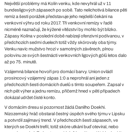
Největší problémy má Kolín venku, kde nevyhrál už v 11
bundesligových zápasech po sobě. Tato nelichotivá bilance pěti
remíz a šesti porážek představuje jeho nejdelší čekání na
venkovní výhru od roku 2017. Tři venkovní remízy v řadě
nicméně naznačují, že kýžené vítězství by mohlo být blízko.
Zápasy Kolína v poslední době nabízejí ofenzivní podívanou, v
předchozích sedmi duelech totiž vždy skórovaly oba týmy.
Venku navíc mužstvo hrozí v samotných závěrech, plnou
polovinu ze svých šestnácti venkovních ligových gólů letos dalo
až po 75. minutě.
Vzájemná bilance hovoří pro domácí barvy. Union ovládl
prosincový vzájemný zápas 1:0 a neprohrál ani jeden z
předchozích šesti domácích duelů s tímto soupeřem. Zapsal v
nich pět výher a jednu remízu, přičemž hned v pěti případech
dokázal udržet čisté konto.
V domácím dresu si pozornost žádá Danilho Doekhi.
Nizozemský hráč obstaral čestný úspěch svého týmu v Lipsku
a potvrdil zajímavý trend. V předchozích šesti zápasech, ve
kterých se Doekhi trefil, totiž skóre utkání buď otevíral, nebo