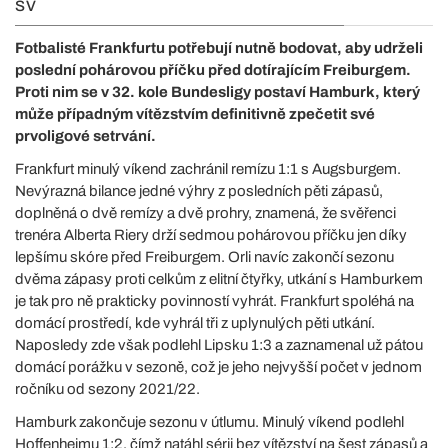
SV
Fotbalisté Frankfurtu potřebují nutně bodovat, aby udrželi
poslední pohárovou příčku před dotírajícím Freiburgem.
Proti nim se v 32. kole Bundesligy postaví Hamburk, který
může případným vítězstvím definitivně zpečetit své
prvoligové setrvání.
Frankfurt minulý víkend zachránil remízu 1:1 s Augsburgem.
Nevýrazná bilance jedné výhry z posledních pěti zápasů,
doplněná o dvě remízy a dvě prohry, znamená, že svěřenci
trenéra Alberta Riery drží sedmou pohárovou příčku jen díky
lepšímu skóre před Freiburgem. Orli navíc zakončí sezonu
dvěma zápasy proti celkům z elitní čtyřky, utkání s Hamburkem
je tak pro ně prakticky povinností vyhrát. Frankfurt spoléhá na
domácí prostředí, kde vyhrál tři z uplynulých pěti utkání.
Naposledy zde však podlehl Lipsku 1:3 a zaznamenal už pátou
domácí porážku v sezoně, což je jeho nejvyšší počet v jednom
ročníku od sezony 2021/22.
Hamburk zakončuje sezonu v útlumu. Minulý víkend podlehl
Hoffenheimu 1:2, čímž natáhl sérii bez vítězství na šest zápasů a