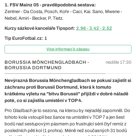
1. FSV Mainz 05 - pravděpodobná sestava:
Zentner - Da Costa, Posch, Kohr - Caci, Kai. Sano, Mwene -
Nebel, Amiri - Becker, P. Tietz.
Kurzy sázkové kanceláře Tipsport:
2.96 - 3.42 - 2.52
Tip EuroFotbal.cz: 1
Více informací k zápasu
BORUSSIA MÖNCHENGLADBACH -
neděle 17:30
BORUSSIA DORTMUND
Nevýrazná Borussia Mönchengladbach se pokusí zajistit si
záchranu proti Borussii Dortmund, která k tomuto
krátkému výletu na "bitvu Borussií" přijíždí v dobré náladě
poté, co si zajistila umístění v TOP 4.
Pro Gladbach je to sezona, na kterou by nejraději zapomněl. Do
tohoto kola vstoupil bez šance na umístění v TOP 7 a jen šest
bodů nad sestupovým pásmem po frustrující sérii čtyř remíz z
posledních pěti kol (1 prohra). Méně než současných 31 bodů