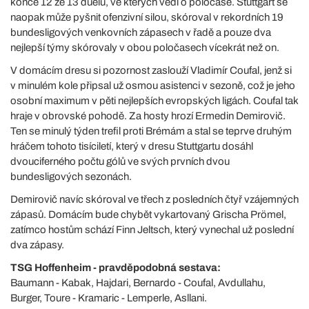
konce 12 ze 13 duelů, ve kterých vedl o poločase. Stuttgart se
naopak může pyšnit ofenzivní silou, skóroval v rekordních 19
bundesligových venkovních zápasech v řadě a pouze dva
nejlepší týmy skórovaly v obou poločasech vícekrát než on.
V domácím dresu si pozornost zaslouží Vladimír Coufal, jenž si
v minulém kole připsal už osmou asistenci v sezoně, což je jeho
osobní maximum v pěti nejlepších evropských ligách. Coufal tak
hraje v obrovské pohodě. Za hosty hrozí Ermedin Demirovič.
Ten se minulý týden trefil proti Brémám a stal se teprve druhým
hráčem tohoto tisíciletí, který v dresu Stuttgartu dosáhl
dvouciferného počtu gólů ve svých prvních dvou
bundesligových sezonách.
Demirovič navíc skóroval ve třech z posledních čtyř vzájemných
zápasů. Domácím bude chybět vykartovaný Grischa Prömel,
zatímco hostům schází Finn Jeltsch, který vynechal už poslední
dva zápasy.
TSG Hoffenheim - pravděpodobná sestava:
Baumann - Kabak, Hajdari, Bernardo - Coufal, Avdullahu,
Burger, Toure - Kramaric - Lemperle, Asllani.