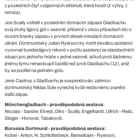
z posledních čtyř vzájemných střetnutí, která hostil (2 výhry, 1
remíza).
Joe Scally vstřelil v posledním domácím zápase Gladbachu
svůj druhý ligový gól v sezoně, přičemž v obou případech šlo o
úvodní branky zápasu v prvních deseti minutách domácích
utkání. Dortmundský Julian Ryerson by mohl devátou asistencí
vyrovnat bundesligový rekord v počtu asistencí ze standardních
situací pro jednoho hráče v jedné sezoně, ačkoli proti žádnému
jinému týmu nenastoupil častěji než proti Gladbachu (12), aniž
by se podílel na jediném gólu.
Jens Castrop z Gladbachu je suspendován, zatímco
dortmundský Niklas Süle vynechá kvůli nedávnému zranění
další zápas.
Mönchengladbach - pravděpodobná sestava:
Nicolas - Sander, Elvedi, Diks - Scally, Engelhardt, Ullrich - Reitz,
Stöger - Honorat, Tabakovič.
Borussia Dortmund - pravděpodobná sestava:
Kobel - Anton, N. Schlotterbeck, Bensebaini - Ryerson,