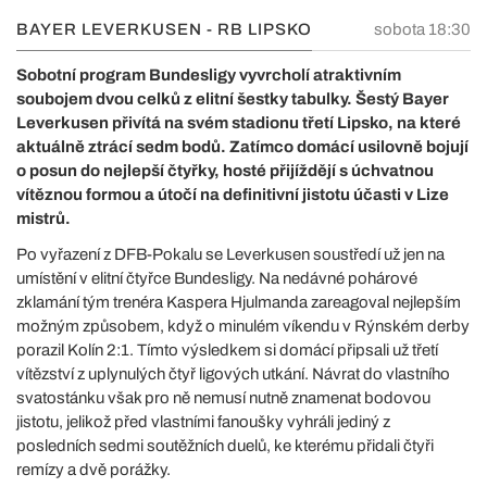
BAYER LEVERKUSEN - RB LIPSKO
sobota 18:30
Sobotní program Bundesligy vyvrcholí atraktivním
soubojem dvou celků z elitní šestky tabulky. Šestý Bayer
Leverkusen přivítá na svém stadionu třetí Lipsko, na které
aktuálně ztrácí sedm bodů. Zatímco domácí usilovně bojují
o posun do nejlepší čtyřky, hosté přijíždějí s úchvatnou
vítěznou formou a útočí na definitivní jistotu účasti v Lize
mistrů.
Po vyřazení z DFB-Pokalu se Leverkusen soustředí už jen na
umístění v elitní čtyřce Bundesligy. Na nedávné pohárové
zklamání tým trenéra Kaspera Hjulmanda zareagoval nejlepším
možným způsobem, když o minulém víkendu v Rýnském derby
porazil Kolín 2:1. Tímto výsledkem si domácí připsali už třetí
vítězství z uplynulých čtyř ligových utkání. Návrat do vlastního
svatostánku však pro ně nemusí nutně znamenat bodovou
jistotu, jelikož před vlastními fanoušky vyhráli jediný z
posledních sedmi soutěžních duelů, ke kterému přidali čtyři
remízy a dvě porážky.