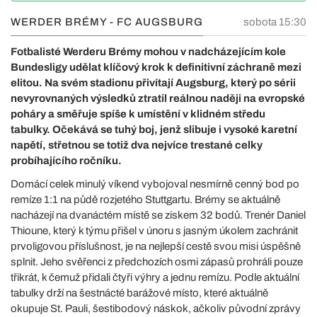
WERDER BRÉMY - FC AUGSBURG
sobota 15:30
Fotbalisté Werderu Brémy mohou v nadcházejícím kole
Bundesligy udělat klíčový krok k definitivní záchraně mezi
elitou. Na svém stadionu přivítají Augsburg, který po sérii
nevyrovnaných výsledků ztratil reálnou naději na evropské
poháry a směřuje spíše k umístění v klidném středu
tabulky. Očekává se tuhý boj, jenž slibuje i vysoké karetní
napětí, střetnou se totiž dva nejvíce trestané celky
probíhajícího ročníku.
Domácí celek minulý víkend vybojoval nesmírně cenný bod po
remíze 1:1 na půdě rozjetého Stuttgartu. Brémy se aktuálně
nacházejí na dvanáctém místě se ziskem 32 bodů. Trenér Daniel
Thioune, který k týmu přišel v únoru s jasným úkolem zachránit
prvoligovou příslušnost, je na nejlepší cestě svou misi úspěšně
splnit. Jeho svěřenci z předchozích osmi zápasů prohráli pouze
třikrát, k čemuž přidali čtyři výhry a jednu remízu. Podle aktuální
tabulky drží na šestnácté barážové místo, které aktuálně
okupuje St. Pauli, šestibodový náskok, ačkoliv původní zprávy