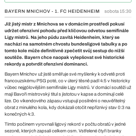
BAYERN MNICHOV - 1. FC HEIDENHEIM
sobota 15:30
Již jistý mistr z Mnichova se v domácím prostředí pokusí
udržet ofenzivní pohodu před klíčovou odvetou semifinále
Ligy mistrů. Na jeho půdu zavítá Heidenheim, který se
nachází na samotném chvostu bundesligové tabulky a po
tomto kole může definitivně zpečetit svůj sestup do nižší
soutěže. Bayern chce naopak vylepšovat své historické
rekordy a potvrdit ofenzivní dominanci.
Bayern Mnichov už jistě směřuje své myšlenky k odvetě proti
francouzskému PSG poté, co v úterý těsně padl 4:5 v historicky
vůbec nejgólovějším semifinále Ligy mistrů. V domácí soutěži už
mají Bavoři mistrovský titul s jistotou v kapse a dominují celé
lize. Do víkendového zápasu vstupují posilněni o neuvěřitelný
obrat z minulého kola, kdy dokázali otočit nepříznivý stav 0:3 na
konečných 4:3.
Tímto počinem vyrovnali ligový rekord v počtu obratů v jedné
sezoně, kterých zapsali celkem osm. Vstřelené čtyři branky