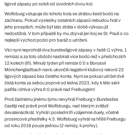
ligové zápasy po sobě od úvodních dvou kol.
Wolfsburg vstupuje do tohoto kola se ztrátou šesti bodů na
záchranu. Pokud výsledky ostatních zápasů nebudou hrát v
jeho prospěch, může být tato ztráta v době výkopu již
nedostižná. V tom případě by mu zbýval jen boj se St. Pauli o co
nejlepší výchozí pozici pro baráž o udržení.
Vlci nyní neprohráli dva bundesligové zápasy v řadě (1 výhra, 1
remíza) a za toto období nasbírali více bodů než v předchozích
12 kolech (tři). Minulý týden při remíze 0:0 s Borussií
Mönchengladbach navíc ukončili negativní klubový rekord 22
ligových zápasů bez čistého konta. Nyní se pokusí udržet dvě
čistá konta za sebou poprvé od ledna 2023, kdy k této sérii
patřila i drtivá výhra 6:0 právě nad Freiburgem!
Proti žádnému jinému týmu nevyhrál Freiburg v Bundeslize
častěji než právě proti Wolfsburgu, nad kterým zvítězil
devatenáctkrát. Vyhrál i poslední tři vzájemné duely, včetně
prosincové přestřelky 4:3. Wolfsburg vyhrál na hřišti Freiburgu
od roku 2018 pouze jednou (2 remízy, 4 prohry).