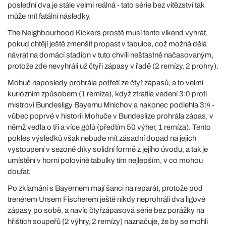
poslední dva je stále velmi reálná - tato série bez vítězství tak
může mít fatální následky.
The Neighbourhood Kickers prostě musí tento víkend vyhrát,
pokud chtějí ještě zmenšit propast v tabulce, což možná dělá
návrat na domácí stadion v tuto chvíli nešťastně načasovaným,
protože zde nevyhráli už čtyři zápasy v řadě (2 remízy, 2 prohry).
Mohuč naposledy prohrála potřetí ze čtyř zápasů, a to velmi
kuriózním způsobem (1 remíza), když ztratila vedení 3:0 proti
mistrovi Bundesligy Bayernu Mnichov a nakonec podlehla 3:4 -
vůbec poprvé v historii Mohuče v Bundeslize prohrála zápas, v
němž vedla o tři a více gólů (předtím 50 výher, 1 remíza). Tento
pokles výsledků však nebude mít zásadní dopad na jejich
vystoupení v sezoně díky solidní formě z jejího úvodu, a tak je
umístění v horní polovině tabulky tím nejlepším, v co mohou
doufat.
Po zklamání s Bayernem mají šanci na reparát, protože pod
trenérem Ursem Fischerem ještě nikdy neprohráli dva ligové
zápasy po sobě, a navíc čtyřzápasová série bez porážky na
hřištích soupeřů (2 výhry, 2 remízy) naznačuje, že by se mohli