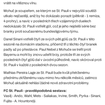
vrátit na vítěznou vlnu.
Mohuč je soupeřem, se kterým se St. Pauli v nejvyšší soutěži
utkalo nejčastěji, aniž by ho dokázalo porazit (pětkrát - 1 remíza,
4 prohry), a navíc v posledních třech vzájemných duelech
nedokázalo St. Pauli vstřelit gól, což je jeho nejdelší série bez
branky proti současnému bundesligovému týmu.
Danel Sinani vstřelil čtyři ze svých pěti gólů za St. Pauli v této
sezoně na domácím stadionu, přičemž tři z těchto čtyř branek
padly až po přestávce. Paul Nebel z Mohuče se trefil proti
Bayernu a mohl by znovu udeřit brzy, protože tři ze svých
posledních čtyř gólů dal v úvodní půlhodině, navíc skóroval proti
St. Pauli v každé z posledních dvou sezon.
Mathias Pereira Lage ze St. Pauli bude kvůli přetrženému
přednímu zkříženému vazu mimo hru několik měsíců, zatímco
Mohuč aktuálně nehlásí žádné nové zdravotní problémy.
FC St. Pauli - pravděpodobná sestava:
Vasilj - Ando, Wahl, Mets - Saliakas, Irvine, Smith, Pyrka - Sinani,
Fujita - A. Hountondji.