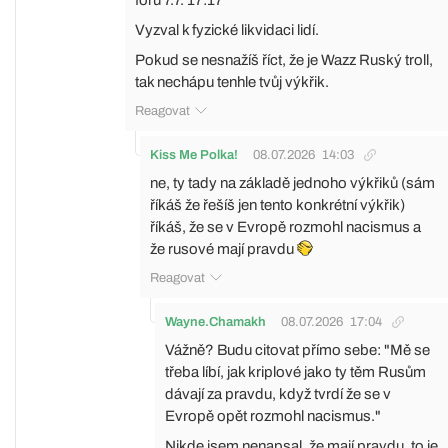
Vyzval k fyzické likvidaci lidí.
Pokud se nesnažíš říct, že je Wazz Ruský troll,
tak nechápu tenhle tvůj výkřik.
Reagovat
Kiss Me Polka!
08.07.2026
14:03
ne, ty tady na základě jednoho výkřiků (sám
říkáš že řešíš jen tento konkrétní výkřik)
říkáš, že se v Evropě rozmohl nacismus a
že rusové mají pravdu
Reagovat
Wayne.Chamakh
08.07.2026
17:04
Vážně? Budu citovat přímo sebe: "Mě se
třeba líbí, jak kriplové jako ty těm Rusům
dávají za pravdu, když tvrdí že se v
Evropě opět rozmohl nacismus."
Nikde jsem nenapsal, že mají pravdu, to je