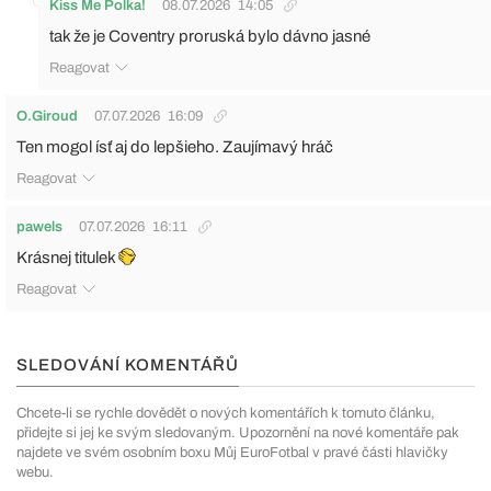
Kiss Me Polka!
08.07.2026
14:05
tak že je Coventry proruská bylo dávno jasné
Reagovat
O.Giroud
07.07.2026
16:09
Ten mogol ísť aj do lepšieho. Zaujímavý hráč
Reagovat
pawels
07.07.2026
16:11
Krásnej titulek
Reagovat
SLEDOVÁNÍ KOMENTÁŘŮ
Chcete-li se rychle dovědět o nových komentářích k tomuto článku,
přidejte si jej ke svým sledovaným. Upozornění na nové komentáře pak
najdete ve svém osobním boxu Můj EuroFotbal v pravé části hlavičky
webu.