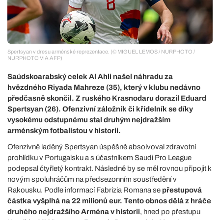
Spertsyan v dresu arménské reprezentace. (© MIGUEL LEMOS / NURPHOTO /
NURPHOTO VIA AFP)
Saúdskoarabský celek Al Ahli našel náhradu za
hvězdného Riyada Mahreze (35), který v klubu nedávno
předčasně skončil. Z ruského Krasnodaru dorazil Eduard
Spertsyan (26). Ofenzivní záložník či křídelník se díky
vysokému odstupnému stal druhým nejdražším
arménským fotbalistou v historii.
Ofenzivně laděný Spertsyan úspěšně absolvoval zdravotní
prohlídku v Portugalsku a s účastníkem Saudi Pro League
podepsal čtyřletý kontrakt. Následně by se měl rovnou připojit k
novým spoluhráčům na předsezonním soustředění v
Rakousku. Podle informací Fabrizia Romana se
přestupová
částka vyšplhá na 22 milionů eur. Tento obnos dělá z hráče
druhého nejdražšího Arména v historii
, hned po přestupu