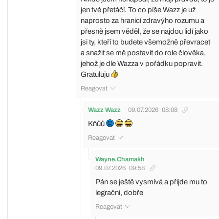
jen tvé přetáčí. To co píše Wazz je už
naprosto za hranicí zdravýho rozumu a
přesně jsem věděl, že se najdou lidí jako
jsi ty, kteří to budete všemožně převracet
a snažit se mě postavit do role člověka,
jehož je dle Wazza v pořádku popravit.
Gratuluju
Reagovat
Wazz Wazz
09.07.2026
08:08
Kňůů
Reagovat
Wayne.Chamakh
09.07.2026
09:58
Pán se ještě vysmívá a přijde mu to
legrační, dobře
Reagovat