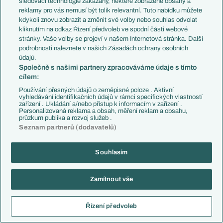
sledovací technologie zakázány, některé zobrazené obsahy a
DALŠÍ AKTUALITY
reklamy pro vás nemusí být tolik relevantní. Tuto nabídku můžete
kdykoli znovu zobrazit a změnit své volby nebo souhlas odvolat
kliknutím na odkaz Řízení předvoleb ve spodní části webové
115 milionů eur nestačí. Liverpool pošle za
Barcolu obří balík, PSG požaduje ještě víc
stránky. Vaše volby se projeví v našem Internetová stránka. Další
podrobnosti naleznete v našich Zásadách ochrany osobních
Dnes, 18:58
údajů.
Společně s našimi partnery zpracováváme údaje s tímto
Rennes prodloužilo smlouvu s Haisem. Chci,
cílem:
aby si tým zvykl na špičkové výkony, řekl kouč
Dnes, 17:48
Používání přesných údajů o zeměpisné poloze . Aktivní
vyhledávání identifikačních údajů v rámci specifických vlastností
zařízení . Ukládání a/nebo přístup k informacím v zařízení .
Vinícius s Rogersem nevyšli, Arsenal zvažuje
Personalizovaná reklama a obsah, měření reklam a obsahu,
průzkum publika a rozvoj služeb .
další možnosti. Na seznamu má i Barcolu
Seznam partnerů (dodavatelů)
Dnes, 15:45
Bayern půjde do nové sezony s nejvyššími cíly.
Souhlasím
Kompany: Chceme vyhrát Ligu mistrů
Dnes, 14:36
Zamítnout vše
Průvodce Chance Ligou: Brunes chce stvrdit
formu, Plzeň se potřebuje probrat
Řízení předvoleb
Dnes, 14:03