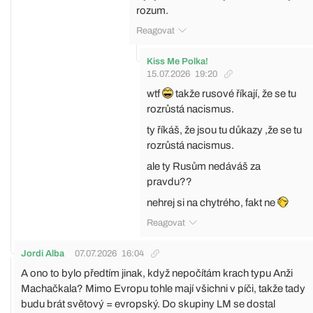
rozum.
Reagovat
Kiss Me Polka!
15.07.2026
19:20
wtf
takže rusové říkají, že se tu
rozrůstá nacismus.
ty říkáš, že jsou tu důkazy ,že se tu
rozrůstá nacismus.
ale ty Rusům nedáváš za
pravdu??
nehrej si na chytrého, fakt ne
Reagovat
Jordi Alba
07.07.2026
16:04
A ono to bylo předtím jinak, když nepočítám krach typu Anži
Machačkala? Mimo Evropu tohle mají všichni v píči, takže tady
budu brát světový = evropský. Do skupiny LM se dostal