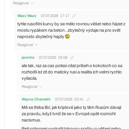
Reagovat
Wazz Wazz
07.07.2026
17:17
tyhle rusofilní kurvy by se mělo rovnou věšet nebo házet z
mostu rypákem na beton ..zbytečný výdaje na pro svět
naprosto zbytečný hajzly
Reagovat
janinho
07.07.2026
23:08
ale tak, raz za cas potesi citat pribeh o kokotoch co sa
rozhodli ist zit do maticky rusi a realita ich velmi rychlo
vyliecila
Reagovat
Wayne.Chamakh
07.07.2026
23:41
Mě se třeba líbí, jak kriplové jako ty těm Rusům dávají
za pravdu, když tvrdí že se v Evropě opět rozmohl
nacismus.
Bejt schopnej vyplodit takovou sračku o věšení nebo