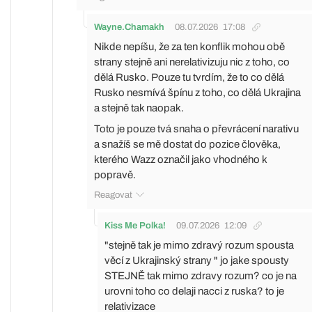
Wayne.Chamakh
08.07.2026
17:08
Nikde nepíšu, že za ten konflik mohou obě
strany stejně ani nerelativizuju nic z toho, co
dělá Rusko. Pouze tu tvrdím, že to co dělá
Rusko nesmívá špínu z toho, co dělá Ukrajina
a stejně tak naopak.
Toto je pouze tvá snaha o převrácení narativu
a snažíš se mě dostat do pozice člověka,
kterého Wazz označil jako vhodného k
popravě.
Reagovat
Kiss Me Polka!
09.07.2026
12:09
"stejně tak je mimo zdravý rozum spousta
věcí z Ukrajinský strany " jo jake spousty
STEJNĚ tak mimo zdravy rozum? co je na
urovni toho co delaji nacci z ruska? to je
relativizace