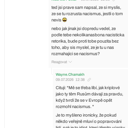
ted jsi prave sam napsal, ze si myslis,
ze se tu rozrusta nacismus, jestli o tom
nevis
nebo jak jinak jsi dopredu vedel, ze
podle tebe nekolikanasbona nacisticka
retorika, bude proti tobe pouzita bez
toho, aby sis myslel, ze je tu u nas
rozmahajici se nacismus?
Reagovat
Wayne.Chamakh
09.07.2026
12:38
Cituji: "Mě se třeba líbí, jak kriplové
jako ty těm Rusům dávají za pravdu,
když tvrdí že se v Evropě opět
rozmohl nacismus. "
Je to myšleno ironicky, že pokud
někdo veřejně mluví o popravováni
lidí, pak je to idiot, který těmito výroky