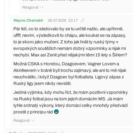
Reagovat
Wayne.Chamakh
08.07.2026
23:17
Pár lidí, co to sledovalo by se tu určitě našlo, ale upřímně,
uffff, nevím, výsledkově to chápu, ale koukat se na zápasy,
to je skoro jako mučení. Z toho jak hráli ty ruský týmy v
evropských soutěžích nemám dobrý vzpomínky a nijak mi
nechybí. Max asi Zenit před nějakými těmi 15 lety s Šírlem?
Možná CSKA s Hondou, Dzagoevem, Vagner Lovem a
Akinfeevem v bráně byli trochu zajímavý, ale ani to mě nijak
neuchvátilo, i když Dzagoev byl fotbalista. Ligový zápas z
Ruský ligy jsem nikdy neviděl.
Jediná výjimka, kdy mohu říct, že mám pozitivní vzpomínky
na Ruský fotbal jsou na tom jejich domácím MS. Já mám
tyhle srdnatý výkony, který domácí celky mnohdy předvádí
prostě z principu rád
Reagovat