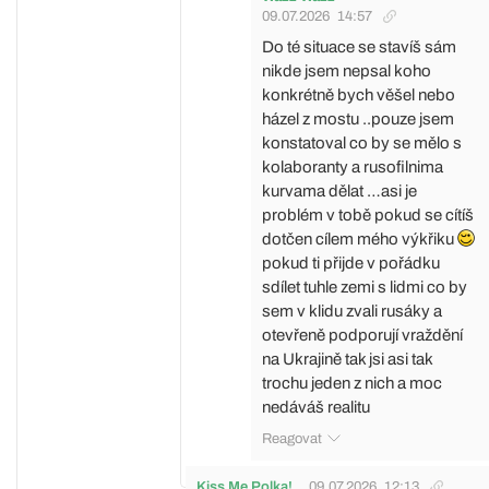
09.07.2026
14:57
Do té situace se stavíš sám
nikde jsem nepsal koho
konkrétně bych věšel nebo
házel z mostu ..pouze jsem
konstatoval co by se mělo s
kolaboranty a rusofilnima
kurvama dělat …asi je
problém v tobě pokud se cítíš
dotčen cílem mého výkřiku
pokud ti přijde v pořádku
sdílet tuhle zemi s lidmi co by
sem v klidu zvali rusáky a
otevřeně podporují vraždění
na Ukrajině tak jsi asi tak
trochu jeden z nich a moc
nedáváš realitu
Reagovat
Kiss Me Polka!
09.07.2026
12:13