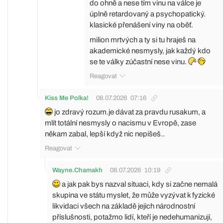
do ohně a nese tím vinu na válce je
úplně retardovaný a psychopatický.
klasické přenášení viny na oběť.
milion mrtvých a ty si tu hraješ na
akademické nesmysly, jak každý kdo
se te války zúčastní nese vinu.
Reagovat
Kiss Me Polka!
08.07.2026
07:16
jo zdravý rozum.je dávat za pravdu rusakum, a
mlít totální nesmysly o nacismu v Evropě, zase
někam zabal, lepší když nic nepíšeš..
Reagovat
Wayne.Chamakh
08.07.2026
10:19
a jak pak bys nazval situaci, kdy si začne nemalá
skupina ve státu myslet, že může vyzývat k fyzické
likvidaci všech na základě jejich národnostní
příslušnosti, potažmo lidí, kteří je nedehumanizují,