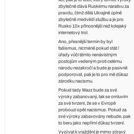
zbytečně dává Ruskému narativu za
pravdu, čímž dělá Ukrajině úplně
zbytečně medvědí službu a je pro
Rusko 10x přínosnější než kdejaký
internetový trol.
Ano, přesnější termín by byl
fašismus, nicméně pokud stát /
úřady vůči těmto nenávistným
postojům vedeným proti celému
národu nezakročí a bude je pasivně
podporovat, pak je to pro mě důkaz
zárodku nacismu.
Pokud tady Wazz bude za své
výroky zabanovaný, tak se omluvím
za své tvrzení, že se v Evropě
probouzí opět nacismus. Pokud za
své výroky zabavovány nebude, pak
to beru jako nepřímí důkaz tvrzení.
Vyzývat k vraždění je mimo zdravý