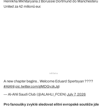
Henrikha Mkhitaryana z Borussie Dortmund do Manchesteru
United za 42 milionů eur.
A new chapter begins.. Welcome Eduard Spertsyan ????
#AlAhli
pic.twitter.com/gMDGyzkJgi
— Al-Ahli Saudi Club (@ALAHLI_FCEN)
July 7, 2026
Pro fanoušky zvyklé sledovat elitní evropské soutěže jde