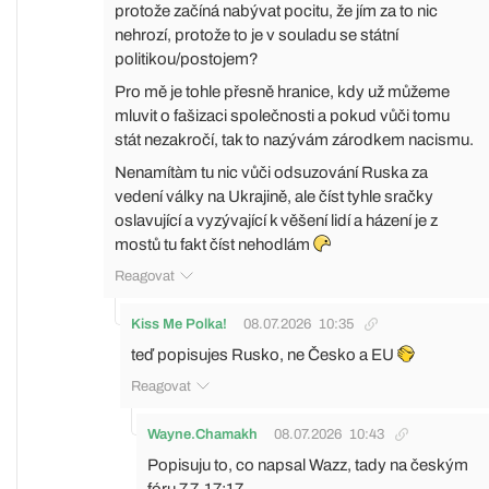
protože začíná nabývat pocitu, že jím za to nic
nehrozí, protože to je v souladu se státní
politikou/postojem?
Pro mě je tohle přesně hranice, kdy už můžeme
mluvit o fašizaci společnosti a pokud vůči tomu
stát nezakročí, tak to nazývám zárodkem nacismu.
Nenamítàm tu nic vůči odsuzování Ruska za
vedení války na Ukrajině, ale číst tyhle sračky
oslavující a vyzývající k věšení lidí a házení je z
mostů tu fakt číst nehodlám
Reagovat
Kiss Me Polka!
08.07.2026
10:35
teď popisujes Rusko, ne Česko a EU
Reagovat
Wayne.Chamakh
08.07.2026
10:43
Popisuju to, co napsal Wazz, tady na českým
fóru 7.7. 17:17