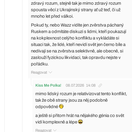
zdravý rozum, stejně tak je mimo zdravý rozum
spousta věcí z Ukrajinský strany ať už teď, či už
mnoho let před válkoi.
Pokud ty, nebo Wazz vidíte jen zvěrstva páchaný
Ruskem a odmítáte diskuzi s lidmi, kteří poukazují
na kokplexnost celýho konfliktu a vykládáte si
situaci tak, že lidé, kteří nevidí svět jen černo bíle a
nedívají se na zvěrstva selektivně, ale obecně, si
zaslouží fyzickou likvidaci, tak opravdu nejste v
pořádku.
Reagovat
Kiss Me Polka!
08.07.2026
14:08
mimo lidský rozum je relativizovat tento konflikt,
tak že obě strany jsou za něj podobně
odpovědné
a ještě si přitom hrát na nějakého génia co svět
vidí komplexně a lépe
Reagovat