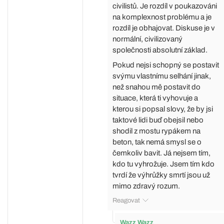
civilistů. Je rozdíl v poukazováni
na komplexnost problému a je
rozdíl je obhajovat. Diskuse je v
normální, civilizovaný
společnosti absolutní základ.
Pokud nejsi schopný se postavit
svýmu vlastnímu selhání jinak,
než snahou mě postavit do
situace, která ti vyhovuje a
kterou si popsal slovy, že by jsi
taktové lidi buď obejsil nebo
shodil z mostu rypákem na
beton, tak nemá smysl se o
čemkoliv bavit. Já nejsem tím,
kdo tu vyhrožuje. Jsem tím kdo
tvrdí že výhrůžky smrtí jsou už
mimo zdravý rozum.
Reagovat
Wazz Wazz