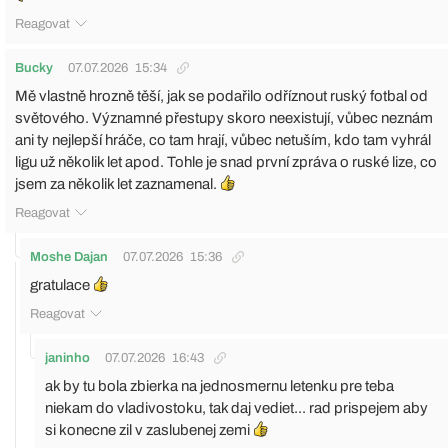
Reagovat
Bucky
07.07.2026
15:34
Mě vlastně hrozně těší, jak se podařilo odříznout ruský fotbal od
světového. Významné přestupy skoro neexistují, vůbec neznám
ani ty nejlepší hráče, co tam hrají, vůbec netuším, kdo tam vyhrál
ligu už několik let apod. Tohle je snad první zpráva o ruské lize, co
jsem za několik let zaznamenal.
Reagovat
Moshe Dajan
07.07.2026
15:36
gratulace
Reagovat
janinho
07.07.2026
16:43
ak by tu bola zbierka na jednosmernu letenku pre teba
niekam do vladivostoku, tak daj vediet... rad prispejem aby
si konecne zil v zaslubenej zemi