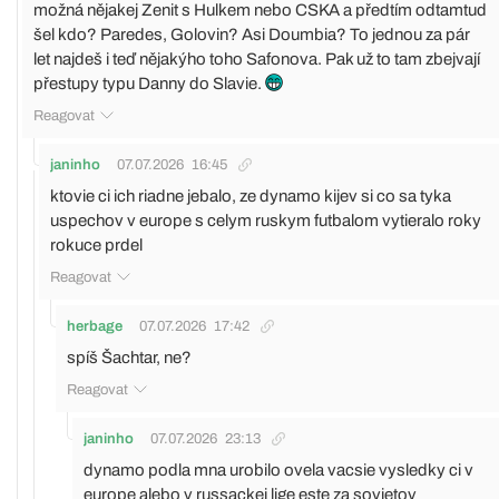
možná nějakej Zenit s Hulkem nebo CSKA a předtím odtamtud
šel kdo? Paredes, Golovin? Asi Doumbia? To jednou za pár
let najdeš i teď nějakýho toho Safonova. Pak už to tam zbejvají
přestupy typu Danny do Slavie.
Reagovat
janinho
07.07.2026
16:45
ktovie ci ich riadne jebalo, ze dynamo kijev si co sa tyka
uspechov v europe s celym ruskym futbalom vytieralo roky
rokuce prdel
Reagovat
herbage
07.07.2026
17:42
spíš Šachtar, ne?
Reagovat
janinho
07.07.2026
23:13
dynamo podla mna urobilo ovela vacsie vysledky ci v
europe alebo v russackej lige este za sovietov