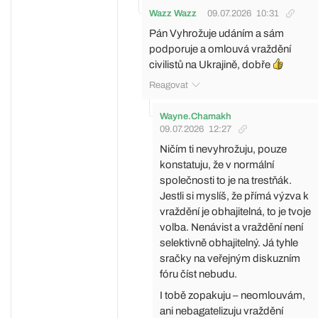
Wazz Wazz
09.07.2026
10:31
Pán Vyhrožuje udáním a sám
podporuje a omlouvá vraždění
civilistů na Ukrajině, dobře
Reagovat
Wayne.Chamakh
09.07.2026
12:27
Ničím ti nevyhrožuju, pouze
konstatuju, že v normální
společnosti to je na trestňák.
Jestli si myslíš, že přímá výzva k
vraždění je obhajitelná, to je tvoje
volba. Nenávist a vraždění není
selektivně obhajitelný. Já tyhle
sračky na veřejným diskuzním
fóru číst nebudu.
I tobě zopakuju – neomlouvám,
ani nebagatelizuju vraždění