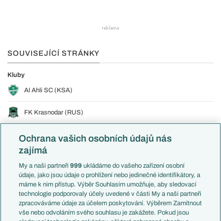
SOUVISEJÍCÍ STRÁNKY
Kluby
Al Ahli SC (KSA)
FK Krasnodar (RUS)
Hráči
Ochrana vašich osobních údajů nás
Eduard Spertsyan (Al Ahli SC)
zajímá
My a naši partneři
999
ukládáme do vašeho zařízení osobní
TÉMA
údaje, jako jsou údaje o prohlížení nebo jedinečné identifikátory, a
máme k nim přístup. Výběr Souhlasím umožňuje, aby sledovací
technologie podporovaly účely uvedené v části My a naši partneři
Přestupy
zpracováváme údaje za účelem poskytování. Výběrem Zamítnout
vše nebo odvoláním svého souhlasu je zakážete. Pokud jsou