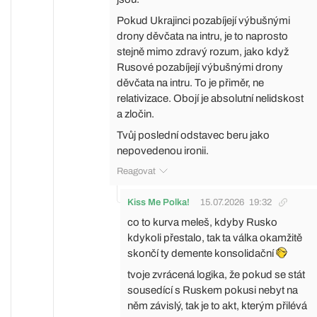
Pokud Ukrajinci pozabíjejí výbušnými
drony děvčata na intru, je to naprosto
stejně mimo zdravý rozum, jako když
Rusové pozabíjejí výbušnými drony
děvčata na intru. To je přiměr, ne
relativizace. Obojí je absolutní nelidskost
a zločin.
Tvůj poslední odstavec beru jako
nepovedenou ironii.
Reagovat
Kiss Me Polka!
15.07.2026
19:32
co to kurva meleš, kdyby Rusko
kdykoli přestalo, tak ta válka okamžitě
skončí ty demente konsolidační
tvoje zvrácená logika, že pokud se stát
sousedící s Ruskem pokusi nebyt na
něm závislý, tak je to akt, kterým přilévá