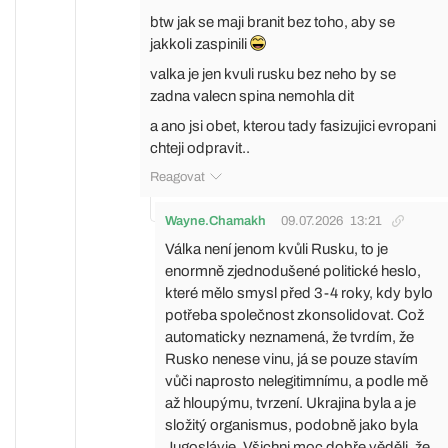
btw jak se maji branit bez toho, aby se
jakkoli zaspinili
valka je jen kvuli rusku bez neho by se
zadna valecn spina nemohla dit
a ano jsi obet, kterou tady fasizujici evropani
chteji odpravit..
Reagovat
Wayne.Chamakh
09.07.2026
13:21
Válka není jenom kvůli Rusku, to je
enormně zjednodušené politické heslo,
které mělo smysl před 3-4 roky, kdy bylo
potřeba společnost zkonsolidovat. Což
automaticky neznamená, že tvrdím, že
Rusko nenese vinu, já se pouze stavím
vůči naprosto nelegitimnímu, a podle mě
až hloupýmu, tvrzení. Ukrajina byla a je
složitý organismus, podobně jako byla
Jugoslávie. Všichni moc dobře věděli, že