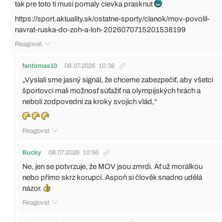
tak pre toto ti musi pomaly cievka prasknut
https://sport.aktuality.sk/ostatne-sporty/clanok/mov-povolil-
navrat-ruska-do-zoh-a-loh-2026070715201538199
Reagovat
fantomas10
08.07.2026
10:38
„Vyslali sme jasný signál, že chceme zabezpečiť, aby všetci
športovci mali možnosť súťažiť na olympijských hrách a
neboli zodpovední za kroky svojich vlád,“
Reagovat
Bucky
08.07.2026
10:56
Ne, jen se potvrzuje, že MOV jsou zmrdi. Ať už morálkou
nebo přímo skrz korupci. Aspoň si člověk snadno udělá
názor.
Reagovat