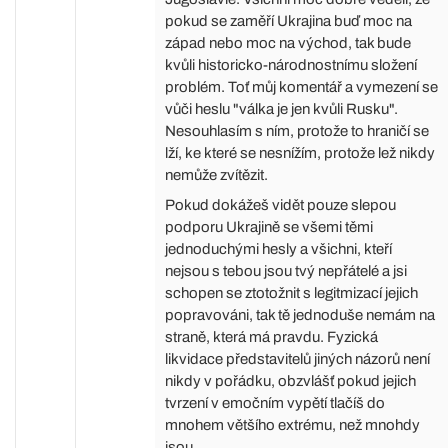
pokud se zaměří Ukrajina buď moc na
západ nebo moc na východ, tak bude
kvůli historicko-národnostnímu složení
problém. Toť můj komentář a vymezení se
vůči heslu "válka je jen kvůli Rusku".
Nesouhlasím s ním, protože to hraničí se
lží, ke které se nesnížím, protože lež nikdy
nemůže zvítězit.
Pokud dokážeš vidět pouze slepou
podporu Ukrajině se všemi těmi
jednoduchými hesly a všichni, kteří
nejsou s tebou jsou tvý nepřátelé a jsi
schopen se ztotožnit s legitmizací jejich
popravováni, tak tě jednoduše nemám na
straně, která má pravdu. Fyzická
likvidace představitelů jiných názorů není
nikdy v pořádku, obzvlášť pokud jejich
tvrzení v emočním vypětí tlačíš do
mnohem většího extrému, než mnohdy
jsou.