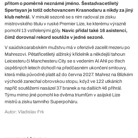
přitom o poměrně neznámé jméno. Šestadvacetiletý
Spertsyan je totiž odchovancem Krasnodaru a nikdy za jiný
klub nehrál.
V minulé sezoně se s ním radoval ze zisku
mistrovského titulu v ruské Premier Lize, ke kterému výrazně
pomohl 13 vstřelenými góly.
Navíc přidal také 16 asistencí,
čímž dorovnal rekord soutěže v jedné sezoně.
V saúdskoarabském mužstvu má v ofenzivě zacelit mezeru po
Mahrezovi. Pětatřicetiletý alžírský křídelník a někdejší tahoun
Leicesteru či Manchesteru City se s vedením Al Ahli po třech
úspěšných letech dohodl na předčasném ukončení smlouvy,
která měla původně platit až do června 2027. Mahrez na Blízkém
východě zanechal obrovskou stopu, když ve 122 utkáních
napříč soutěžemi nasázel 37 branek a na dalších 46 přihrál.
Týmu mimo jiné pomohl ke dvěma triumfům v asijské Lize
mistrů a zisku tamního Superpoháru.
Autor: Vladislav Frk