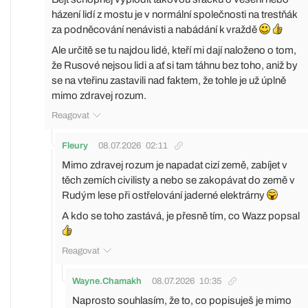
házení lidí z mostu je v normální společnosti na trestňák
za podněcování nenávisti a nabádání k vraždě
Ale určitě se tu najdou lidé, kteří mi dají naloženo o tom,
že Rusové nejsou lidi a ať si tam táhnu bez toho, aniž by
se na vteřinu zastavili nad faktem, že tohle je už úplně
mimo zdravej rozum.
Reagovat
Fleury
08.07.2026
02:11
Mimo zdravej rozum je napadat cizí země, zabíjet v
těch zemích civilisty a nebo se zakopávat do země v
Rudým lese při ostřelování jaderné elektrárny
A kdo se toho zastává, je přesně tím, co Wazz popsal
Reagovat
Wayne.Chamakh
08.07.2026
10:35
Naprosto souhlasím, že to, co popisuješ je mimo