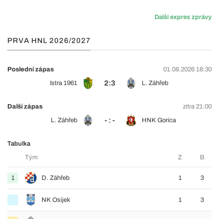
Další expres zprávy
PRVA HNL 2026/2027
Poslední zápas
01.08.2026 18:30
2:3
Istra 1961
L. Záhřeb
Další zápas
zítra 21:00
- : -
L. Záhřeb
HNK Gorica
Tabulka
Tým
Z
B
1
D. Záhřeb
1
3
NK Osijek
1
3