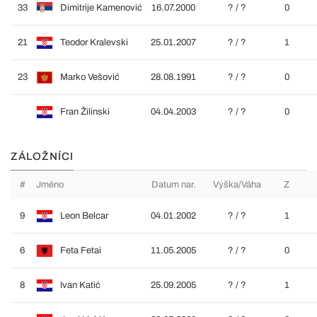
33
Dimitrije Kamenović
16.07.2000
? / ?
0
21
Teodor Kralevski
25.01.2007
? / ?
1
23
Marko Vešović
28.08.1991
? / ?
0
Fran Žilinski
04.04.2003
? / ?
0
ZÁLOŽNÍCI
#
Jméno
Datum nar.
Výška/Váha
Z
9
Leon Belcar
04.01.2002
? / ?
1
6
Feta Fetai
11.05.2005
? / ?
0
8
Ivan Katić
25.09.2005
? / ?
1