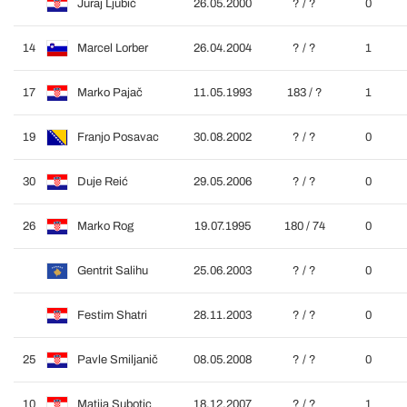
Juraj Ljubić
26.05.2000
? / ?
0
14
Marcel Lorber
26.04.2004
? / ?
1
17
Marko Pajač
11.05.1993
183 / ?
1
19
Franjo Posavac
30.08.2002
? / ?
0
30
Duje Reić
29.05.2006
? / ?
0
26
Marko Rog
19.07.1995
180 / 74
0
Gentrit Salihu
25.06.2003
? / ?
0
Festim Shatri
28.11.2003
? / ?
0
25
Pavle Smiljanič
08.05.2008
? / ?
0
10
Matija Subotic
18.12.2007
? / ?
1