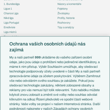
1. Bundesliga
Názory a komentáře
Ligue 1
Fejetony
Chance Liga
Životopisy
Niké liga
Profily, historie
Liga Portugal
Rozhovory
Eredivisie
Tipy a analýzy
Liga mistrů
Evropská liga
Reprezentace
Konferenční liga
Česko
Ochrana vašich osobních údajů nás
Mistrovství světa
Slovensko
zajímá
Liga národů
Anglie
Francie
My a naši partneři
999
ukládáme do vašeho zařízení osobní
Témata
Itálie
údaje, jako jsou údaje o prohlížení nebo jedinečné identifikátory, a
Představení týmů MS
Německo
máme k nim přístup. Výběr Souhlasím umožňuje, aby sledovací
EuroSkauting
Španělsko
technologie podporovaly účely uvedené v části My a naši partneři
PL v kostce
Argentina
zpracováváme údaje za účelem poskytování. Výběrem Zamítnout
Evropské koeficienty
Brazílie
vše nebo odvoláním svého souhlasu je zakážete. Pokud jsou
Přestupy
sledovací technologie zakázány, některé zobrazené obsahy a
Přestupové spekulace
reklamy pro vás nemusí být tolik relevantní. Tuto nabídku můžete
Přestupy
Zranění
kdykoli znovu zobrazit a změnit své volby nebo souhlas odvolat
Zápasy
kliknutím na odkaz Řízení předvoleb ve spodní části webové
Livescore
stránky. Vaše volby se projeví v našem Internetová stránka. Další
Kluby
Tipovací soutěž
podrobnosti naleznete v našich Zásadách ochrany osobních
Arsenal FC