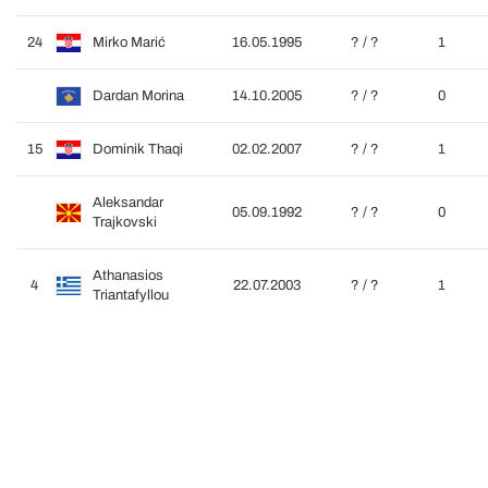
24
Mirko Marić
16.05.1995
? / ?
1
Dardan Morina
14.10.2005
? / ?
0
15
Dominik Thaqi
02.02.2007
? / ?
1
Aleksandar
05.09.1992
? / ?
0
Trajkovski
Athanasios
4
22.07.2003
? / ?
1
Triantafyllou