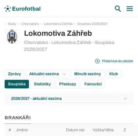
Kluby
Chorvatsko
Lokomotiva Záhřeb
Soupiska 2026/2027
Lokomotiva Záhřeb
Chorvatsko - Lokomotiva Záhřeb - Soupiska
2026/2027
Přidat klub do záložek
Zprávy
Aktuální sezóna
Minulé sezóny
Klub
Soupiska
Statistiky
Přestupy
Fanoušci
2026/2027 - aktuální sezóna
BRANKÁŘI
#
Jméno
Datum nar.
Výška/Váha
Z