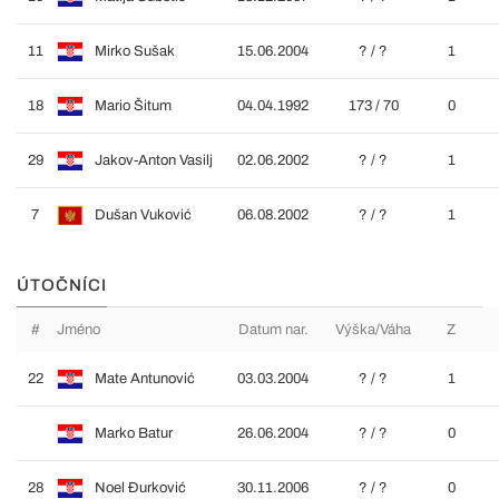
11
Mirko Sušak
15.06.2004
? / ?
1
18
Mario Šitum
04.04.1992
173 / 70
0
29
Jakov-Anton Vasilj
02.06.2002
? / ?
1
7
Dušan Vuković
06.08.2002
? / ?
1
ÚTOČNÍCI
#
Jméno
Datum nar.
Výška/Váha
Z
22
Mate Antunović
03.03.2004
? / ?
1
Marko Batur
26.06.2004
? / ?
0
28
Noel Đurković
30.11.2006
? / ?
0