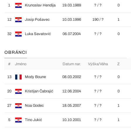
1
Krunoslav Hendija
19.03.1989
? / ?
0
12
Josip Pošavec
10.03.1996
190 / ?
1
32
Luka Savatović
06.07.2004
? / ?
0
OBRÁNCI
#
Jméno
Datum nar.
Výška/Váha
Z
13
Mody Boune
08.03.2002
? / ?
0
20
Kristijan Čabrajić
12.06.2004
? / ?
0
27
Noa Godec
18.05.2007
? / ?
1
5
Tino Jukić
10.10.2001
? / ?
1