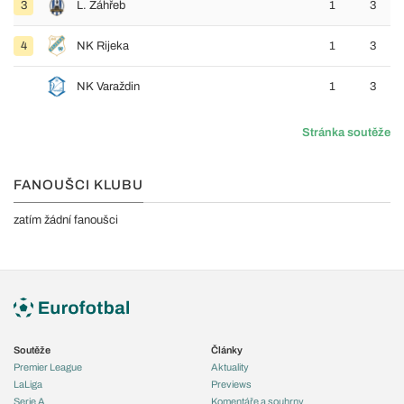
3
L. Záhřeb
1
3
4
NK Rijeka
1
3
NK Varaždin
1
3
Stránka soutěže
FANOUŠCI KLUBU
zatím žádní fanoušci
Soutěže
Články
Premier League
Aktuality
LaLiga
Previews
Serie A
Komentáře a souhrny