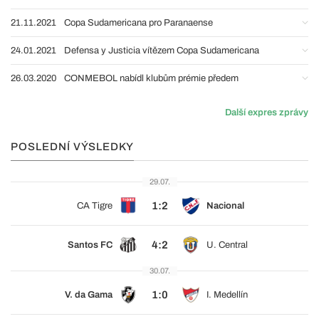
21.11.2021
Copa Sudamericana pro Paranaense
24.01.2021
Defensa y Justicia vítězem Copa Sudamericana
26.03.2020
CONMEBOL nabídl klubům prémie předem
Další expres zprávy
POSLEDNÍ VÝSLEDKY
29.07.
1:2
CA Tigre
Nacional
4:2
Santos FC
U. Central
30.07.
1:0
V. da Gama
I. Medellín