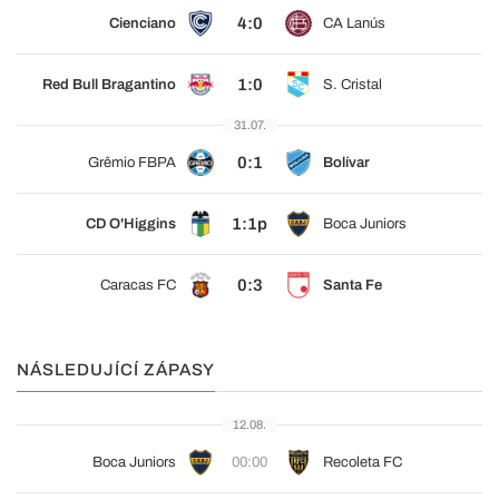
4:0
Cienciano
CA Lanús
1:0
Red Bull Bragantino
S. Cristal
31.07.
0:1
Grêmio FBPA
Bolívar
1:1p
CD O'Higgins
Boca Juniors
0:3
Caracas FC
Santa Fe
NÁSLEDUJÍCÍ ZÁPASY
12.08.
Boca Juniors
00:00
Recoleta FC