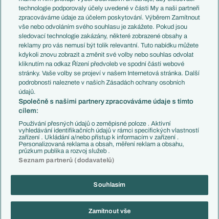
EuroSkauting
Španělsko
technologie podporovaly účely uvedené v části My a naši partneři
PL v kostce
Argentina
zpracováváme údaje za účelem poskytování. Výběrem Zamítnout
Evropské koeficienty
Brazílie
vše nebo odvoláním svého souhlasu je zakážete. Pokud jsou
Přestupy
sledovací technologie zakázány, některé zobrazené obsahy a
Přestupové spekulace
reklamy pro vás nemusí být tolik relevantní. Tuto nabídku můžete
Přestupy
Zranění
kdykoli znovu zobrazit a změnit své volby nebo souhlas odvolat
Zápasy
kliknutím na odkaz Řízení předvoleb ve spodní části webové
Livescore
stránky. Vaše volby se projeví v našem Internetová stránka. Další
Kluby
Tipovací soutěž
podrobnosti naleznete v našich Zásadách ochrany osobních
Arsenal FC
Fotbal TV
údajů.
Chelsea FC
Společně s našimi partnery zpracováváme údaje s tímto
Manchester United
cílem:
AC Milán
Juventus FC
Používání přesných údajů o zeměpisné poloze . Aktivní
Bayern Mnichov
vyhledávání identifikačních údajů v rámci specifických vlastností
zařízení . Ukládání a/nebo přístup k informacím v zařízení .
FC Barcelona
Personalizovaná reklama a obsah, měření reklam a obsahu,
Real Madrid
průzkum publika a rozvoj služeb .
Seznam partnerů (dodavatelů)
Souhlasím
Copyright © 2001-2026 EuroFotbal.cz. Využíváme zpravodajství ČTK.
RSS
Podmínky užití
Informace o zpracování osobních údajů
Zamítnout vše