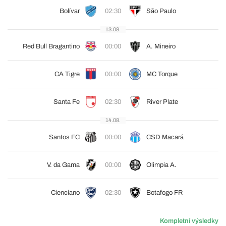
Bolívar
02:30
São Paulo
13.08.
Red Bull Bragantino
00:00
A. Mineiro
CA Tigre
00:00
MC Torque
Santa Fe
02:30
River Plate
14.08.
Santos FC
00:00
CSD Macará
V. da Gama
00:00
Olimpia A.
Cienciano
02:30
Botafogo FR
Kompletní výsledky