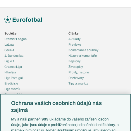
Soutěže
Články
Premier League
Aktuality
LaLiga
Previews
Serie A
Komentáře a souhrny
1. Bundesliga
Názory a komentáře
Ligue 1
Fejetony
Chance Liga
Životopisy
Niké liga
Profily, historie
Liga Portugal
Rozhovory
Eredivisie
Tipy a analýzy
Liga mistrů
Evropská liga
Reprezentace
Konferenční liga
Česko
Ochrana vašich osobních údajů nás
Mistrovství světa
Slovensko
zajímá
Liga národů
Anglie
Francie
My a naši partneři
999
ukládáme do vašeho zařízení osobní
Témata
Itálie
údaje, jako jsou údaje o prohlížení nebo jedinečné identifikátory, a
Představení týmů MS
Německo
máme k nim přístup. Výběr Souhlasím umožňuje, aby sledovací