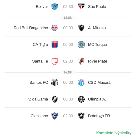
Bolívar
02:30
São Paulo
13.08.
Red Bull Bragantino
00:00
A. Mineiro
CA Tigre
00:00
MC Torque
Santa Fe
02:30
River Plate
14.08.
Santos FC
00:00
CSD Macará
V. da Gama
00:00
Olimpia A.
Cienciano
02:30
Botafogo FR
Kompletní výsledky