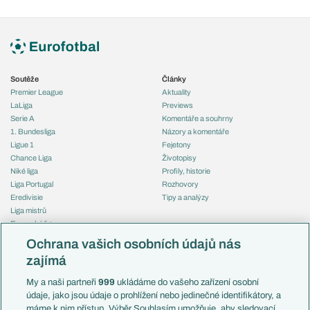
Soutěže
Články
Premier League
Aktuality
LaLiga
Previews
Serie A
Komentáře a souhrny
1. Bundesliga
Názory a komentáře
Ligue 1
Fejetony
Chance Liga
Životopisy
Niké liga
Profily, historie
Liga Portugal
Rozhovory
Eredivisie
Tipy a analýzy
Liga mistrů
Evropská liga
Reprezentace
Konferenční liga
Česko
Ochrana vašich osobních údajů nás
Mistrovství světa
Slovensko
zajímá
Liga národů
Anglie
Francie
My a naši partneři
999
ukládáme do vašeho zařízení osobní
Témata
Itálie
údaje, jako jsou údaje o prohlížení nebo jedinečné identifikátory, a
Představení týmů MS
Německo
máme k nim přístup. Výběr Souhlasím umožňuje, aby sledovací