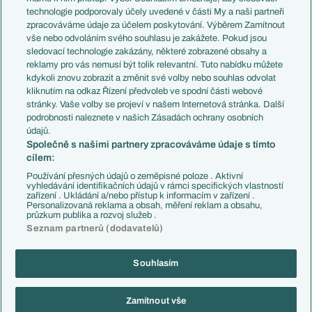
EuroSkauting
Španělsko
technologie podporovaly účely uvedené v části My a naši partneři
PL v kostce
Argentina
zpracováváme údaje za účelem poskytování. Výběrem Zamítnout
Evropské koeficienty
Brazílie
vše nebo odvoláním svého souhlasu je zakážete. Pokud jsou
Přestupy
sledovací technologie zakázány, některé zobrazené obsahy a
Přestupové spekulace
reklamy pro vás nemusí být tolik relevantní. Tuto nabídku můžete
Přestupy
Zranění
kdykoli znovu zobrazit a změnit své volby nebo souhlas odvolat
Zápasy
kliknutím na odkaz Řízení předvoleb ve spodní části webové
Livescore
stránky. Vaše volby se projeví v našem Internetová stránka. Další
Kluby
Tipovací soutěž
podrobnosti naleznete v našich Zásadách ochrany osobních
Arsenal FC
Fotbal TV
údajů.
Chelsea FC
Společně s našimi partnery zpracováváme údaje s tímto
Manchester United
cílem:
AC Milán
Juventus FC
Používání přesných údajů o zeměpisné poloze . Aktivní
Bayern Mnichov
vyhledávání identifikačních údajů v rámci specifických vlastností
zařízení . Ukládání a/nebo přístup k informacím v zařízení .
FC Barcelona
Personalizovaná reklama a obsah, měření reklam a obsahu,
Real Madrid
průzkum publika a rozvoj služeb .
Seznam partnerů (dodavatelů)
Souhlasím
Copyright © 2001-2026 EuroFotbal.cz. Využíváme zpravodajství ČTK.
RSS
Podmínky užití
Informace o zpracování osobních údajů
Zamítnout vše