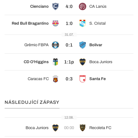
4:0
Cienciano
CA Lanús
1:0
Red Bull Bragantino
S. Cristal
31.07.
0:1
Grêmio FBPA
Bolívar
1:1p
CD O'Higgins
Boca Juniors
0:3
Caracas FC
Santa Fe
NÁSLEDUJÍCÍ ZÁPASY
12.08.
Boca Juniors
00:00
Recoleta FC