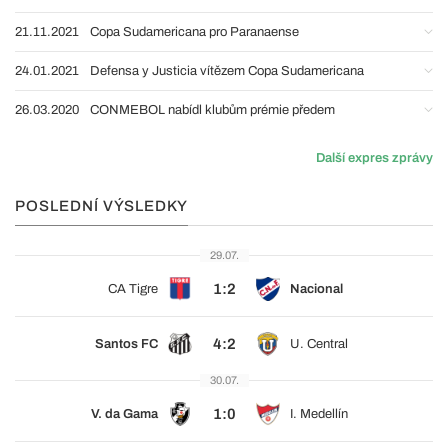
21.11.2021
Copa Sudamericana pro Paranaense
24.01.2021
Defensa y Justicia vítězem Copa Sudamericana
26.03.2020
CONMEBOL nabídl klubům prémie předem
Další expres zprávy
POSLEDNÍ VÝSLEDKY
29.07.
1:2
CA Tigre
Nacional
4:2
Santos FC
U. Central
30.07.
1:0
V. da Gama
I. Medellín