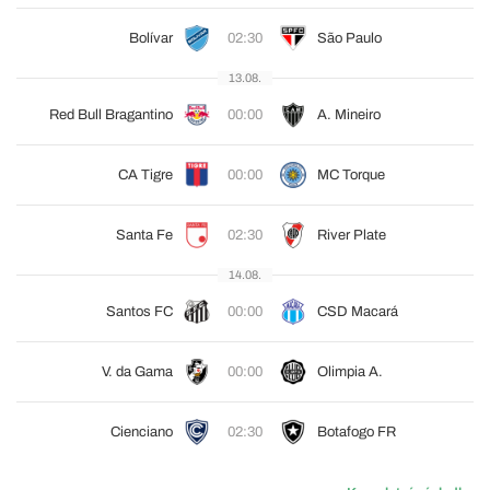
Bolívar
02:30
São Paulo
13.08.
Red Bull Bragantino
00:00
A. Mineiro
CA Tigre
00:00
MC Torque
Santa Fe
02:30
River Plate
14.08.
Santos FC
00:00
CSD Macará
V. da Gama
00:00
Olimpia A.
Cienciano
02:30
Botafogo FR