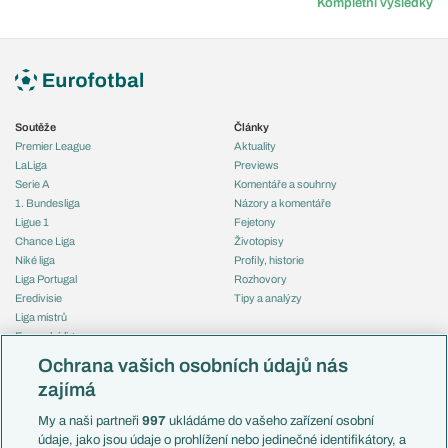
Kompletní výsledky
Soutěže
Články
Premier League
Aktuality
LaLiga
Previews
Serie A
Komentáře a souhrny
1. Bundesliga
Názory a komentáře
Ligue 1
Fejetony
Chance Liga
Životopisy
Niké liga
Profily, historie
Liga Portugal
Rozhovory
Eredivisie
Tipy a analýzy
Liga mistrů
Evropská liga
Reprezentace
Konferenční liga
Česko
Ochrana vašich osobních údajů nás
Mistrovství světa
Slovensko
zajímá
Liga národů
Anglie
Francie
My a naši partneři
997
ukládáme do vašeho zařízení osobní
Témata
Itálie
údaje, jako jsou údaje o prohlížení nebo jedinečné identifikátory, a