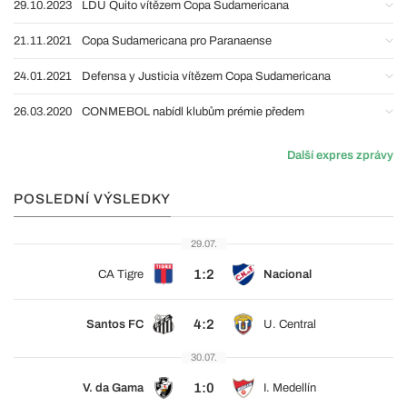
29.10.2023
LDU Quito vítězem Copa Sudamericana
21.11.2021
Copa Sudamericana pro Paranaense
24.01.2021
Defensa y Justicia vítězem Copa Sudamericana
26.03.2020
CONMEBOL nabídl klubům prémie předem
Další expres zprávy
POSLEDNÍ VÝSLEDKY
29.07.
1:2
CA Tigre
Nacional
4:2
Santos FC
U. Central
30.07.
1:0
V. da Gama
I. Medellín