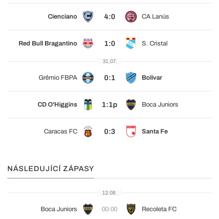
4:0
Cienciano
CA Lanús
1:0
Red Bull Bragantino
S. Cristal
31.07.
0:1
Grêmio FBPA
Bolívar
1:1p
CD O'Higgins
Boca Juniors
0:3
Caracas FC
Santa Fe
NÁSLEDUJÍCÍ ZÁPASY
12.08.
Boca Juniors
00:00
Recoleta FC