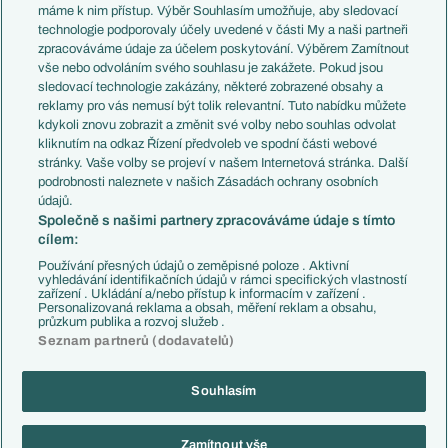
Představení týmů MS
Německo
máme k nim přístup. Výběr Souhlasím umožňuje, aby sledovací
EuroSkauting
Španělsko
technologie podporovaly účely uvedené v části My a naši partneři
PL v kostce
Argentina
zpracováváme údaje za účelem poskytování. Výběrem Zamítnout
Evropské koeficienty
Brazílie
vše nebo odvoláním svého souhlasu je zakážete. Pokud jsou
Přestupy
sledovací technologie zakázány, některé zobrazené obsahy a
Přestupové spekulace
reklamy pro vás nemusí být tolik relevantní. Tuto nabídku můžete
Přestupy
Zranění
kdykoli znovu zobrazit a změnit své volby nebo souhlas odvolat
Zápasy
kliknutím na odkaz Řízení předvoleb ve spodní části webové
Livescore
stránky. Vaše volby se projeví v našem Internetová stránka. Další
Kluby
Tipovací soutěž
podrobnosti naleznete v našich Zásadách ochrany osobních
Arsenal FC
Fotbal TV
údajů.
Chelsea FC
Společně s našimi partnery zpracováváme údaje s tímto
Manchester United
cílem:
AC Milán
Juventus FC
Používání přesných údajů o zeměpisné poloze . Aktivní
Bayern Mnichov
vyhledávání identifikačních údajů v rámci specifických vlastností
zařízení . Ukládání a/nebo přístup k informacím v zařízení .
FC Barcelona
Personalizovaná reklama a obsah, měření reklam a obsahu,
Real Madrid
průzkum publika a rozvoj služeb .
Seznam partnerů (dodavatelů)
Souhlasím
Copyright © 2001-2026 EuroFotbal.cz. Využíváme zpravodajství ČTK.
RSS
Podmínky užití
Informace o zpracování osobních údajů
Zamítnout vše