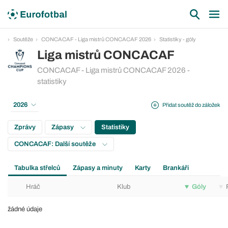
Soutěže
CONCACAF - Liga mistrů CONCACAF 2026
Statistiky - góly
Liga mistrů CONCACAF
CONCACAF - Liga mistrů CONCACAF 2026 -
statistiky
2026
Přidat soutěž do záložek
Zprávy
Zápasy
Statistiky
CONCACAF: Další soutěže
Tabulka střelců
Zápasy a minuty
Karty
Brankáři
Hráč
Klub
Góly
žádné údaje