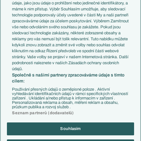
Témata
Itálie
údaje, jako jsou údaje o prohlížení nebo jedinečné identifikátory, a
Představení týmů MS
Německo
máme k nim přístup. Výběr Souhlasím umožňuje, aby sledovací
EuroSkauting
Španělsko
technologie podporovaly účely uvedené v části My a naši partneři
PL v kostce
Argentina
zpracováváme údaje za účelem poskytování. Výběrem Zamítnout
Evropské koeficienty
Brazílie
vše nebo odvoláním svého souhlasu je zakážete. Pokud jsou
Přestupy
sledovací technologie zakázány, některé zobrazené obsahy a
Přestupové spekulace
reklamy pro vás nemusí být tolik relevantní. Tuto nabídku můžete
Přestupy
Zranění
kdykoli znovu zobrazit a změnit své volby nebo souhlas odvolat
Zápasy
kliknutím na odkaz Řízení předvoleb ve spodní části webové
Livescore
stránky. Vaše volby se projeví v našem Internetová stránka. Další
Kluby
Tipovací soutěž
podrobnosti naleznete v našich Zásadách ochrany osobních
Arsenal FC
Fotbal TV
údajů.
Chelsea FC
Společně s našimi partnery zpracováváme údaje s tímto
Manchester United
cílem:
AC Milán
Juventus FC
Používání přesných údajů o zeměpisné poloze . Aktivní
Bayern Mnichov
vyhledávání identifikačních údajů v rámci specifických vlastností
zařízení . Ukládání a/nebo přístup k informacím v zařízení .
FC Barcelona
Personalizovaná reklama a obsah, měření reklam a obsahu,
Real Madrid
průzkum publika a rozvoj služeb .
Seznam partnerů (dodavatelů)
Souhlasím
Copyright © 2001-2026 EuroFotbal.cz. Využíváme zpravodajství ČTK.