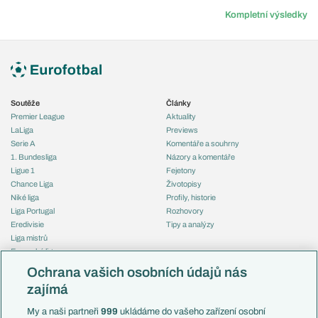
Kompletní výsledky
Soutěže
Články
Premier League
Aktuality
LaLiga
Previews
Serie A
Komentáře a souhrny
1. Bundesliga
Názory a komentáře
Ligue 1
Fejetony
Chance Liga
Životopisy
Niké liga
Profily, historie
Liga Portugal
Rozhovory
Eredivisie
Tipy a analýzy
Liga mistrů
Evropská liga
Reprezentace
Konferenční liga
Česko
Ochrana vašich osobních údajů nás
Mistrovství světa
Slovensko
zajímá
Liga národů
Anglie
Francie
My a naši partneři
999
ukládáme do vašeho zařízení osobní