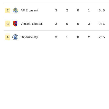
2
AF Elbasani
3
2
0
1
5 : 5
3
Vllaznia Skadar
3
0
0
3
2 : 6
4
Dinamo City
3
1
0
2
2 : 5