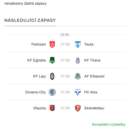
nenalezeny žádné zápasy
NÁSLEDUJÍCÍ ZÁPASY
22.08.
Partizani
17:00
Teuta
KF Egnatia
17:00
KF Tirana
KF Laçi
17:00
AF Elbasani
Dinamo City
17:00
FK Vora
Vllaznia
17:00
Skënderbeu
Kompletní výsledky