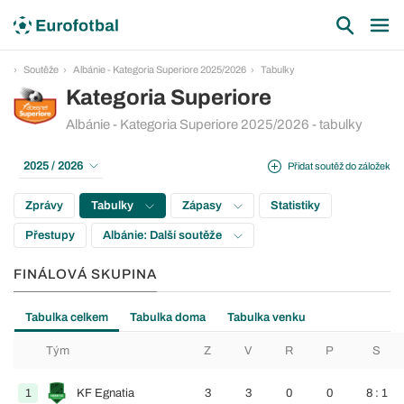
Soutěže
Albánie - Kategoria Superiore 2025/2026
Tabulky
Kategoria Superiore
Albánie - Kategoria Superiore 2025/2026 - tabulky
2025 / 2026
Přidat soutěž do záložek
Zprávy
Tabulky
Zápasy
Statistiky
Přestupy
Albánie: Další soutěže
FINÁLOVÁ SKUPINA
Tabulka celkem
Tabulka doma
Tabulka venku
Tým
Z
V
R
P
S
1
KF Egnatia
3
3
0
0
8 : 1