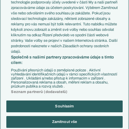
EuroSkauting
Španělsko
technologie podporovaly účely uvedené v části My a naši partneři
PL v kostce
Argentina
zpracováváme údaje za účelem poskytování. Výběrem Zamítnout
Evropské koeficienty
Brazílie
vše nebo odvoláním svého souhlasu je zakážete. Pokud jsou
Přestupy
sledovací technologie zakázány, některé zobrazené obsahy a
Přestupové spekulace
reklamy pro vás nemusí být tolik relevantní. Tuto nabídku můžete
Přestupy
Zranění
kdykoli znovu zobrazit a změnit své volby nebo souhlas odvolat
Zápasy
kliknutím na odkaz Řízení předvoleb ve spodní části webové
Livescore
stránky. Vaše volby se projeví v našem Internetová stránka. Další
Kluby
Tipovací soutěž
podrobnosti naleznete v našich Zásadách ochrany osobních
Arsenal FC
Fotbal TV
údajů.
Chelsea FC
Společně s našimi partnery zpracováváme údaje s tímto
Manchester United
cílem:
AC Milán
Juventus FC
Používání přesných údajů o zeměpisné poloze . Aktivní
Bayern Mnichov
vyhledávání identifikačních údajů v rámci specifických vlastností
zařízení . Ukládání a/nebo přístup k informacím v zařízení .
FC Barcelona
Personalizovaná reklama a obsah, měření reklam a obsahu,
Real Madrid
průzkum publika a rozvoj služeb .
Seznam partnerů (dodavatelů)
Souhlasím
Copyright © 2001-2026 EuroFotbal.cz. Využíváme zpravodajství ČTK.
RSS
Podmínky užití
Informace o zpracování osobních údajů
Zamítnout vše
GDPR a žurnalistika
Nastavení soukromí
Kontakt
Tiráž