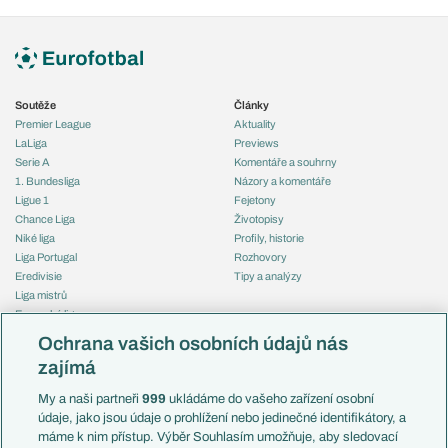
Soutěže
Články
Premier League
Aktuality
LaLiga
Previews
Serie A
Komentáře a souhrny
1. Bundesliga
Názory a komentáře
Ligue 1
Fejetony
Chance Liga
Životopisy
Niké liga
Profily, historie
Liga Portugal
Rozhovory
Eredivisie
Tipy a analýzy
Liga mistrů
Evropská liga
Reprezentace
Konferenční liga
Česko
Ochrana vašich osobních údajů nás
Mistrovství světa
Slovensko
zajímá
Liga národů
Anglie
Francie
My a naši partneři
999
ukládáme do vašeho zařízení osobní
Témata
Itálie
údaje, jako jsou údaje o prohlížení nebo jedinečné identifikátory, a
Představení týmů MS
Německo
máme k nim přístup. Výběr Souhlasím umožňuje, aby sledovací