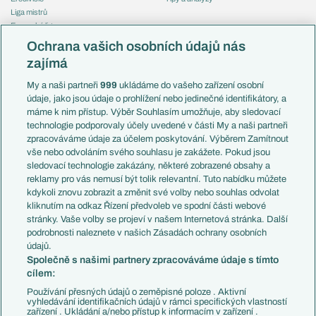
Liga mistrů
Evropská liga
Reprezentace
Konferenční liga
Česko
Ochrana vašich osobních údajů nás
Mistrovství světa
Slovensko
zajímá
Liga národů
Anglie
Francie
My a naši partneři
999
ukládáme do vašeho zařízení osobní
Témata
Itálie
údaje, jako jsou údaje o prohlížení nebo jedinečné identifikátory, a
Představení týmů MS
Německo
máme k nim přístup. Výběr Souhlasím umožňuje, aby sledovací
EuroSkauting
Španělsko
technologie podporovaly účely uvedené v části My a naši partneři
PL v kostce
Argentina
zpracováváme údaje za účelem poskytování. Výběrem Zamítnout
Evropské koeficienty
Brazílie
vše nebo odvoláním svého souhlasu je zakážete. Pokud jsou
Přestupy
sledovací technologie zakázány, některé zobrazené obsahy a
Přestupové spekulace
reklamy pro vás nemusí být tolik relevantní. Tuto nabídku můžete
Přestupy
Zranění
kdykoli znovu zobrazit a změnit své volby nebo souhlas odvolat
Zápasy
kliknutím na odkaz Řízení předvoleb ve spodní části webové
Livescore
stránky. Vaše volby se projeví v našem Internetová stránka. Další
Kluby
Tipovací soutěž
podrobnosti naleznete v našich Zásadách ochrany osobních
Arsenal FC
Fotbal TV
údajů.
Chelsea FC
Společně s našimi partnery zpracováváme údaje s tímto
Manchester United
cílem:
AC Milán
Juventus FC
Používání přesných údajů o zeměpisné poloze . Aktivní
Bayern Mnichov
vyhledávání identifikačních údajů v rámci specifických vlastností
zařízení . Ukládání a/nebo přístup k informacím v zařízení .
FC Barcelona