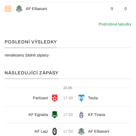
AF Elbasani
0
0
Podrobné tabulky
POSLEDNÍ VÝSLEDKY
nenalezeny žádné zápasy
NÁSLEDUJÍCÍ ZÁPASY
22.08.
Partizani
17:00
Teuta
KF Egnatia
17:00
KF Tirana
KF Laçi
17:00
AF Elbasani