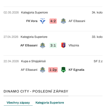
02.05.2026
Kategoria Superiore
34. kolo
4:2
FK Vora
AF Elbasani
27.04.2026
Kategoria Superiore
33. kolo
3:1
AF Elbasani
Vllaznia
22.04.2026
Kupa e Shqipërisë
SF 2.z
1:2p
AF Elbasani
KF Egnatia
DINAMO CITY - POSLEDNÍ ZÁPASY
Všechny zápasy
Kategoria Superiore