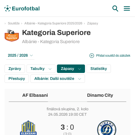
Soutěže
Albánie - Kategoria Superiore 2025/2026
Zápasy
Kategoria Superiore
Albánie - Kategoria Superiore
2025 / 2026
Přidat soutěž do záložek
Zprávy
Tabulky
Zápasy
Statistiky
Přestupy
Albánie: Další soutěže
AF Elbasani
Dinamo City
finálová skupina
, 2. kolo
24.05.2026 19:00 CET
3
: 0
(3:0)