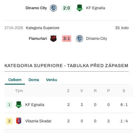
2:0
Dinamo City
KF Egnatia
27.04.2026
Kategoria Superiore
33. kolo
3:1
Flamurtari
Dinamo City
KATEGORIA SUPERIORE - TABULKA PŘED ZÁPASEM
Celkem
Doma
Venku
Tým
Z
V
R
P
S
1
KF Egnatia
2
2
0
0
6 : 1
2
Vllaznia Skadar
2
0
0
2
1 : 4