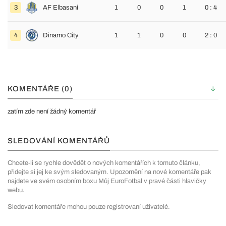
3
AF Elbasani
1
0
0
1
0 : 4
4
Dinamo City
1
1
0
0
2 : 0
KOMENTÁŘE (0)
zatím zde není žádný komentář
SLEDOVÁNÍ KOMENTÁŘŮ
Chcete-li se rychle dovědět o nových komentářích k tomuto článku,
přidejte si jej ke svým sledovaným. Upozornění na nové komentáře pak
najdete ve svém osobním boxu Můj EuroFotbal v pravé části hlavičky
webu.
Sledovat komentáře mohou pouze registrovaní uživatelé.