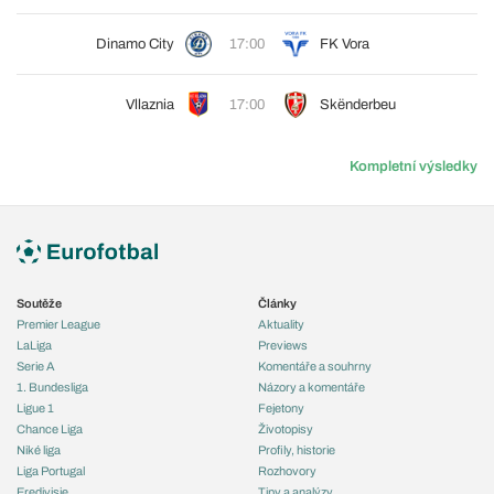
Dinamo City
17:00
FK Vora
Vllaznia
17:00
Skënderbeu
Kompletní výsledky
Soutěže
Články
Premier League
Aktuality
LaLiga
Previews
Serie A
Komentáře a souhrny
1. Bundesliga
Názory a komentáře
Ligue 1
Fejetony
Chance Liga
Životopisy
Niké liga
Profily, historie
Liga Portugal
Rozhovory
Eredivisie
Tipy a analýzy