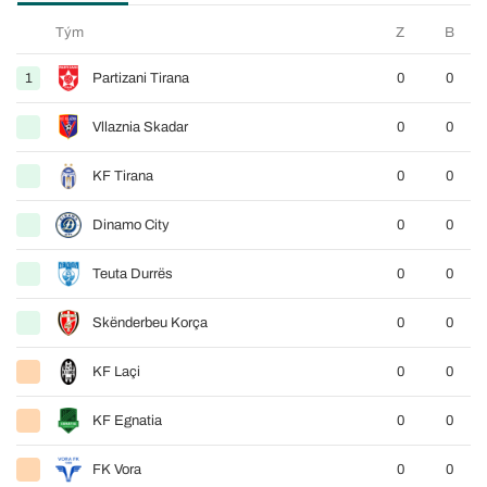
Tým
Z
B
1
Partizani Tirana
0
0
Vllaznia Skadar
0
0
KF Tirana
0
0
Dinamo City
0
0
Teuta Durrës
0
0
Skënderbeu Korça
0
0
KF Laçi
0
0
KF Egnatia
0
0
FK Vora
0
0