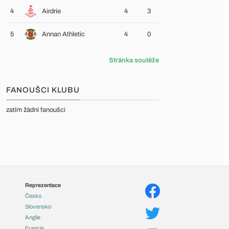
4
Airdrie
4
3
5
Annan Athletic
4
0
Stránka soutěže
FANOUŠCI KLUBU
zatím žádní fanoušci
Reprezentace
Česko
Slovensko
Anglie
Francie