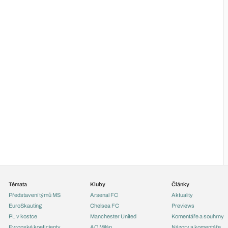
Témata
Kluby
Články
Představení týmů MS
Arsenal FC
Aktuality
EuroSkauting
Chelsea FC
Previews
PL v kostce
Manchester United
Komentáře a souhrny
Evropské koeficienty
AC Milán
Názory a komentáře