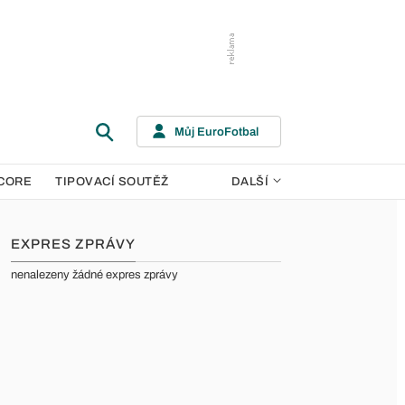
Můj EuroFotbal
CORE
TIPOVACÍ SOUTĚŽ
DALŠÍ
EXPRES ZPRÁVY
nenalezeny žádné expres zprávy