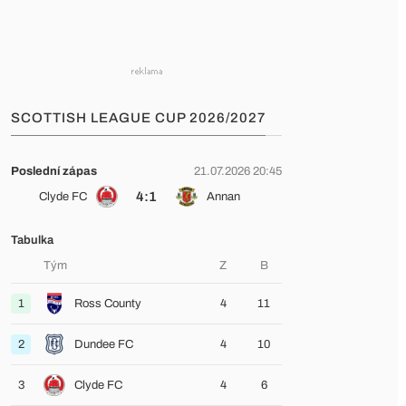
SCOTTISH LEAGUE CUP 2026/2027
Poslední zápas
21.07.2026 20:45
4:1
Clyde FC
Annan
Tabulka
Tým
Z
B
1
Ross County
4
11
2
Dundee FC
4
10
3
Clyde FC
4
6