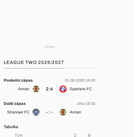
LEAGUE TWO 2026/2027
Poslední zápas
01.08.2026 16:00
2:4
Annan
Spartans FC
Další zápas
zítra 16:00
- : -
Stranraer FC
Annan
Tabulka
Tým
Z
B