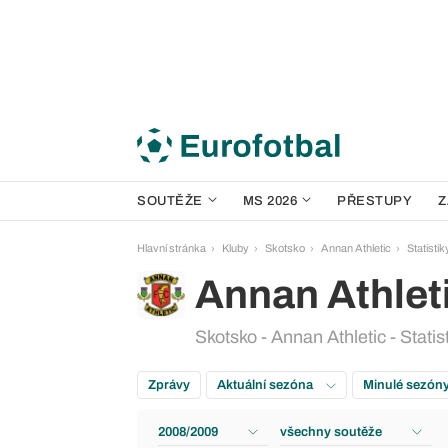
SOUTĚŽE
MS 2026
PŘESTUPY
Z
Hlavní stránka
Kluby
Skotsko
Annan Athletic
Statistik
Annan Athlet
Skotsko - Annan Athletic - Statis
Zprávy
Aktuální sezóna
Minulé sezón
2008/2009
všechny soutěže