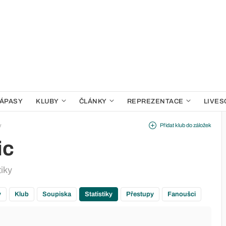
ÁPASY
KLUBY
ČLÁNKY
REPREZENTACE
LIVES
y
Přidat klub do záložek
ic
tiky
y
Klub
Soupiska
Statistiky
Přestupy
Fanoušci