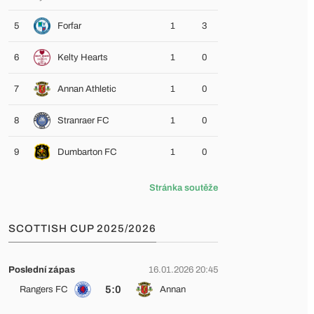
5
Forfar
1
3
6
Kelty Hearts
1
0
7
Annan Athletic
1
0
8
Stranraer FC
1
0
9
Dumbarton FC
1
0
Stránka soutěže
SCOTTISH CUP 2025/2026
Poslední zápas
16.01.2026 20:45
5:0
Rangers FC
Annan