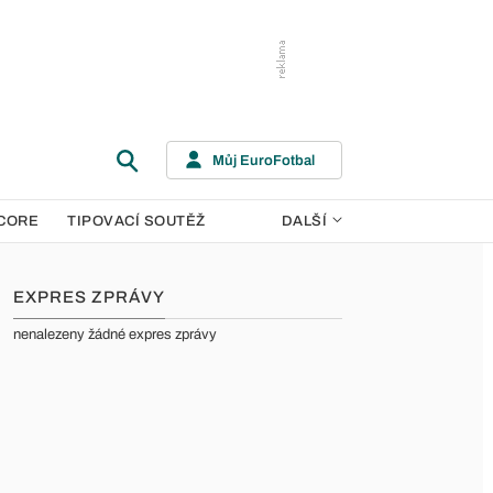
Můj EuroFotbal
CORE
TIPOVACÍ SOUTĚŽ
DALŠÍ
EXPRES ZPRÁVY
nenalezeny žádné expres zprávy