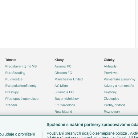
Témata
Kluby
Články
Představení týmů MS
Arsenal FC
Aktuality
EuroSkauting
Chelsea FC
Previews
PL v kostce
Manchester United
Komentáře a souhrny
Evropské koeficienty
AC Milán
Názory a komentáře
Přestupy
Juventus FC
Fejetony
Přestupové spekulace
Bayern Mnichov
Životopisy
Zranění
FC Barcelona
Profily, historie
Real Madrid
Rozhovory
Tipy a analýzy
Společně s našimi partnery zpracováváme údaj
Používání přesných údajů o zeměpisné poloze . Aktiv
u údaje o prohlížení
údajů v rámci specifických vlastností zařízení . Ukl