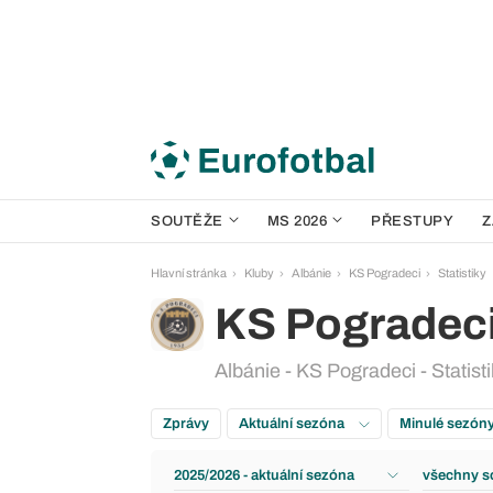
SOUTĚŽE
MS 2026
PŘESTUPY
Z
Hlavní stránka
Kluby
Albánie
KS Pogradeci
Statistiky
KS Pogradec
Albánie - KS Pogradeci - Statist
Zprávy
Aktuální sezóna
Minulé sezón
2025/2026 - aktuální sezóna
všechny s