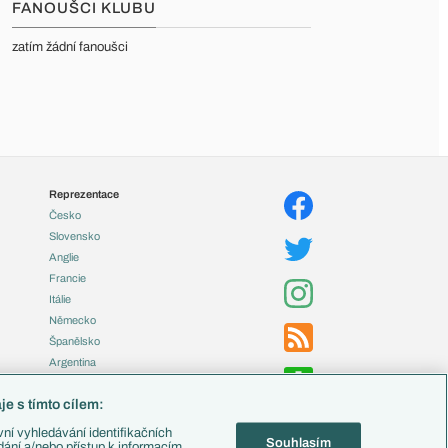
FANOUŠCI KLUBU
zatím žádní fanoušci
Reprezentace
Česko
Slovensko
Anglie
Francie
Itálie
Německo
Španělsko
Argentina
Brazílie
e s tímto cílem:
Přestupy
ní vyhledávání identifikačních
Souhlasím
Zápasy
ádání a/nebo přístup k informacím