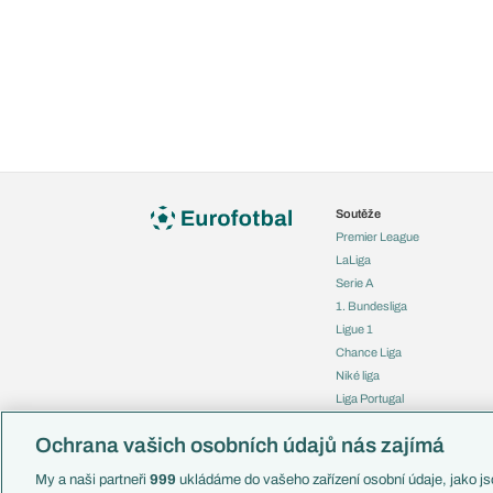
Soutěže
Premier League
LaLiga
Serie A
1. Bundesliga
Ligue 1
Chance Liga
Niké liga
Liga Portugal
Eredivisie
Ochrana vašich osobních údajů nás zajímá
Liga mistrů
Evropská liga
My a naši partneři
999
ukládáme do vašeho zařízení osobní údaje, jako jso
Konferenční liga