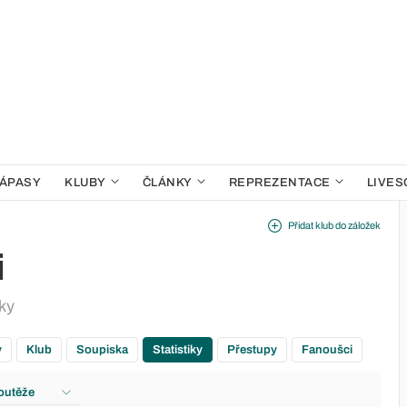
ÁPASY
KLUBY
ČLÁNKY
REPREZENTACE
LIVES
Přidat klub do záložek
i
iky
y
Klub
Soupiska
Statistiky
Přestupy
Fanoušci
outěže